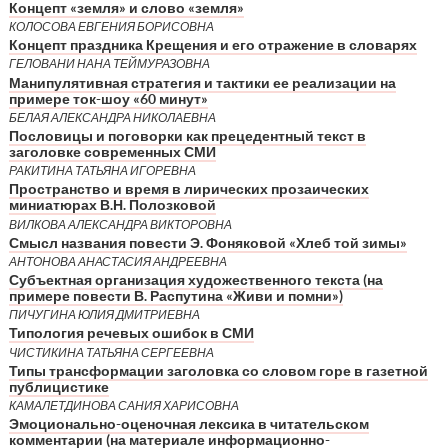
Концепт «земля» и слово «земля»
КОЛОСОВА ЕВГЕНИЯ БОРИСОВНА
Концепт праздника Крещения и его отражение в словарях
ГЕЛОВАНИ НАНА ТЕЙМУРАЗОВНА
Манипулятивная стратегия и тактики ее реализации на
примере ток-шоу «60 минут»
БЕЛАЯ АЛЕКСАНДРА НИКОЛАЕВНА
Пословицы и поговорки как прецедентный текст в
заголовке современных СМИ
РАКИТИНА ТАТЬЯНА ИГОРЕВНА
Пространство и время в лирических прозаических
миниатюрах В.Н. Полозковой
ВИЛКОВА АЛЕКСАНДРА ВИКТОРОВНА
Смысл названия повести Э. Фоняковой «Хлеб той зимы»
АНТОНОВА АНАСТАСИЯ АНДРЕЕВНА
Субъектная организация художественного текста (на
примере повести В. Распутина «Живи и помни»)
ПИЧУГИНА ЮЛИЯ ДМИТРИЕВНА
Типология речевых ошибок в СМИ
ЧИСТИКИНА ТАТЬЯНА СЕРГЕЕВНА
Типы трансформации заголовка со словом горе в газетной
публицистике
КАМАЛЕТДИНОВА САНИЯ ХАРИСОВНА
Эмоционально-оценочная лексика в читательском
комментарии (на материале информационно-