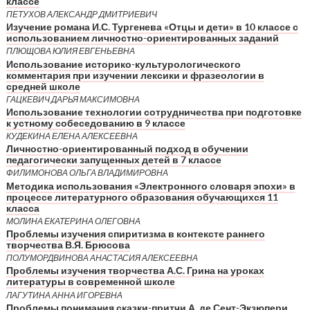
классе
ПЕТУХОВ АЛЕКСАНДР ДМИТРИЕВИЧ
Изучение романа И.С. Тургенева «Отцы и дети» в 10 классе с
использованием личностно-ориентированных заданий
ПЛЮЩОВА ЮЛИЯ ЕВГЕНЬЕВНА
Использование историко-культурологического
комментария при изучении лексики и фразеологии в
средней школе
ГАЦКЕВИЧ ДАРЬЯ МАКСИМОВНА
Использование технологии сотрудничества при подготовке
к устному собеседованию в 9 классе
КУДЕКИНА ЕЛЕНА АЛЕКСЕЕВНА
Личностно-ориентированный подход в обучении
педагогически запущенных детей в 7 классе
ФИЛИМОНОВА ОЛЬГА ВЛАДИМИРОВНА
Методика использования «Электронного словаря эпохи» в
процессе литературного образования обучающихся 11
класса
МОЛИНА ЕКАТЕРИНА ОЛЕГОВНА
Проблемы изучения спиритизма в контексте раннего
творчества В.Я. Брюсова
ПОЛУМОРДВИНОВА АНАСТАСИЯ АЛЕКСЕЕВНА
Проблемы изучения творчества А.С. Грина на уроках
литературы в современной школе
ЛАГУТИНА АННА ИГОРЕВНА
Проблемы понимания сказки-притчи А. де Сент-Экзюпери