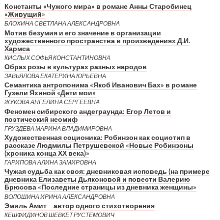
Константы «Чужого мира» в романе Анны Старобинец
«Живущий»
БЛОХИНА СВЕТЛАНА АЛЕКСАНДРОВНА
Мотив безумия и его значение в организации
художественного пространства в произведениях Д.И.
Хармса
КИСЛЫХ СОФЬЯ КОНСТАНТИНОВНА
Образ розы в культурах разных народов
ЗАВЬЯЛОВА ЕКАТЕРИНА ЮРЬЕВНА
Семантика антропонима «Якоб Иванович Бах» в романе
Гузели Яхиной «Дети мои»
ЖУКОВА АНГЕЛИНА СЕРГЕЕВНА
Феномен сибирского андеграунда: Егор Летов и
поэтический неомиф
ГРУЗДЕВА МАРИНА ВЛАДИМИРОВНА
Художественная соционика: Робинзон как социотип в
рассказе Людмилы Петрушевской «Новые Робинзоны
(хроника конца ХХ века)»
ГАРИПОВА АЛИНА ЗАМИРОВНА
Чужая судьба как своя: дневниковая исповедь (на примере
дневника Елизаветы Дьяконовой и повести Валерию
Брюсова «Последние страницы из дневника женщины»
ВОЛОШИНА ИРИНА АЛЕКСАНДРОВНА
Эмиль Амит – автор одного стихотворения
КЕШФИДИНОВ ШЕВКЕТ РУСТЕМОВИЧ