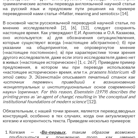
грамматические аспекты перевода англоязычной научной статьи
на русский язык и предложим пути решения на примере
переведенной нами статьи «Matter, meaning and semiotics» [14].
В основной части русскоязычной переводной научной статьи, по
мнению исследователей [2], [6], [12], следует сохранять
настоящее время. Как утверждают Е.И. Архипова и О.А. Казакова,
оно используется: а) для обозначения ситуации/явления,
которые существуют всегда («настоящее абстрактное»); б) при
указании на общепринятое, не опровергнутое мнение
(«настоящее постоянное»); в) при характеристике точки зрения
другого исследователя, даже если этого исследователя давно нет
в живых («настоящее историческое») [1, с. 267]. Приведем пример
предложения, в котором мы при переводе использовали
«настоящее историческое» время, или т.н.
praesens
historicum
: «
В
этой связи Э. Эйзенстайн описывает печатный станок как
«источник перемен», приведший к возникновению
«
концептуальных
и
институциональных
основ
современной
науки
» (оригинал:
For this reason, Eisenstein (1979) describes the
printing press as ‘an agent of change’, resulting in ‘the conceptual and
institutional foundations of modern science’
[12]).
Обязательным, с нашей точки зрения, является перевод вводных
конструкций, особенно в тех случаях, когда они актуализируют
когезию и когерентность текста. Приведем несколько примеров:
Когезия — «
Во-первых
, таким образом возможно
приблизиться к пониманию того, как именно