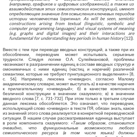
(
например
,
графиков
и
цифровых
изображений
),
а
также
из
взаимодействия
этих
семиотических
конструкций
,
имеют
определяющее
значение
для
осмысления
ключевых
периодов
истории
человечества
(оригинал:
As will be seen, semiotic
constructions arising from textual (linguistic, symbolic and
computer programming languages) and visual systems of meaning
(e.g. graphs and digital images) and their interactions are
fundamental for understanding key periods in human history
[12]).
Вместе с тем при переводе вводных конструкций, а также при их
обособлении, переводчик может испытывать серьезные
трудности. Следуя логике О.А. Сулеймановой, проблемы
«возникают в разграничении единиц в составе вводных структур и
омонимичных с ними единиц (частиц и наречий) различной
семантики, которые не требуют пунктуационного выделения»» [8,
с. 56]. Например, лексема «очевидно», согласно Малому
академическому словарю, может выступать а) в качестве наречия
к прилагательному «очевидный»; б) в качестве компонента
безличной конструкции в значении сказуемого; в) в значении
вводного слова [7, с. 731-732]. При этом только в третьем случае
данная лексема обособляется. Это означает, что переводчик,
использующий слово «очевидно» в тексте ПЯ, обязан знать, какое
из значений этого слова реализуется в конкретной переводческой
ситуации. В нашем случае рассматриваемая единица выступает
в роли компонента сказуемого: «
Таким образом, становится
очевидно, что функциональные возможности любого
семиотического ресурса (в том числе языка) должны