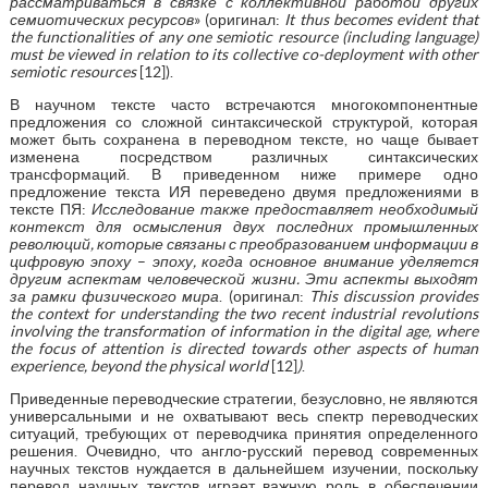
рассматриваться в связке с коллективной работой других
семиотических ресурсов
» (оригинал:
It thus becomes evident that
the functionalities of any one semiotic resource (including language)
must be viewed in relation to its collective co-deployment with other
semiotic resources
[12]).
В научном тексте часто встречаются многокомпонентные
предложения со сложной синтаксической структурой, которая
может быть сохранена в переводном тексте, но чаще бывает
изменена посредством различных синтаксических
трансформаций. В приведенном ниже примере одно
предложение текста ИЯ переведено двумя предложениями в
тексте ПЯ:
Исследование также предоставляет необходимый
контекст для осмысления двух последних промышленных
революций, которые связаны с преобразованием информации в
цифровую эпоху
–
эпоху, когда основное внимание уделяется
другим аспектам человеческой жизни. Эти
аспекты
выходят
за
рамки
физического
мира
. (оригинал:
This discussion provides
the context for understanding the two recent industrial revolutions
involving the transformation of information in the digital age, where
the focus of attention is directed towards other aspects of human
experience, beyond the physical world
[12]
)
.
Приведенные переводческие стратегии, безусловно, не являются
универсальными и не охватывают весь спектр переводческих
ситуаций, требующих от переводчика принятия определенного
решения. Очевидно, что англо-русский перевод современных
научных текстов нуждается в дальнейшем изучении, поскольку
перевод научных текстов играет важную роль в обеспечении