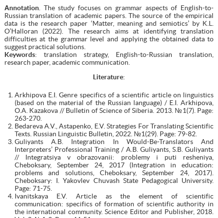
А
nnotation
. The study focuses on grammar aspects of English-to-
Russian translation of academic papers. The source of the empirical
data is the research paper ‘Matter, meaning and semiotics’ by K.L.
O’Halloran (2022). The research aims at identifying translation
difficulties at the grammar level and applying the obtained data to
suggest practical solutions.
Keywords
: translation strategy, English-to-Russian translation,
research paper, academic communication.
Literature
:
Arkhipova E.I. Genre specifics of a scientific article on linguistics
(based on the material of the Russian language) / E.I. Arkhipova,
O.A. Kazakova // Bulletin of Science of Siberia. 2013. №1(7). Page:
263-270.
Bedareva A.V., Astapenko, E.V. Strategies For Translating Scientific
Texts. Russian Linguistic Bulletin, 2022. №1(29). Page: 79-82.
Guliyants A.B. Integration In Would-Be-Translators And
Interpreters’ Professional Training / A.B. Guliyants, S.B. Guliyants
// Integratsiya v obrazovanii: problemy i puti resheniya,
Cheboksary, September 24, 2017 (Integration in education:
problems and solutions, Cheboksary, September 24, 2017).
Cheboksary: I. Yakovlev Chuvash State Pedagogical University.
Page: 71-75.
Ivanitskaya E.V. Article as the element of scientific
communication: specifics of formation of scientific authority in
the international community. Science Editor and Publisher, 2018.