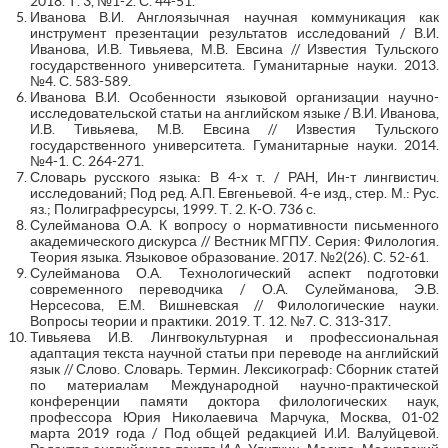
2018. Т. 3, №1-2. С. 44-51.
Иванова В.И. Англоязычная научная коммуникация как
инструмент презентации результатов исследований / В.И.
Иванова, И.В. Тивьяева, М.В. Евсина // Известия Тульского
государственного университета. Гуманитарные науки. 2013.
№4. С. 583-589.
Иванова В.И. Особенности языковой организации научно-
исследовательской статьи на английском языке / В.И. Иванова,
И.В. Тивьяева, М.В. Евсина // Известия Тульского
государственного университета. Гуманитарные науки. 2014.
№4-1. С. 264-271.
Словарь русского языка: В 4-х т. / РАН, Ин-т лингвистич.
исследований; Под ред. А.П. Евгеньевой. 4-е изд., стер. М.: Рус.
яз.; Полиграфресурсы, 1999. Т. 2. К-О. 736 с.
Сулейманова О.А. К вопросу о нормативности письменного
академического дискурса // Вестник МГПУ. Серия: Филология.
Теория языка. Языковое образование. 2017. №2(26). С. 52-61.
Сулейманова О.А. Технологический аспект подготовки
современного переводчика / О.А. Сулейманова, Э.В.
Нерсесова, Е.М. Вишневская // Филологические науки.
Вопросы теории и практики. 2019. Т. 12. №7. С. 313-317.
Тивьяева И.В. Лингвокультурная и профессиональная
адаптация текста научной статьи при переводе на английский
язык // Слово. Словарь. Термин. Лексикограф: Сборник статей
по материалам Международной научно-практической
конференции памяти доктора филологических наук,
профессора Юрия Николаевича Марчука, Москва, 01-02
марта 2019 года / Под общей редакцией И.И. Валуйцевой.