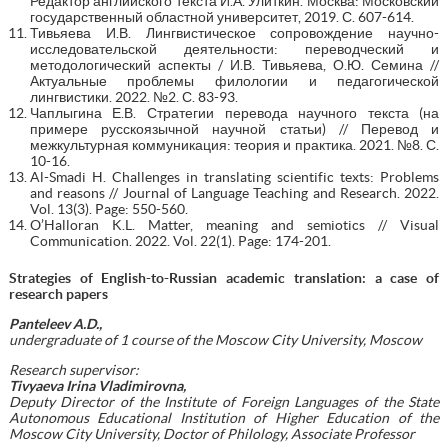
Редактор английского текста И.А. Улиткин. Москва: Московский
государственный областной университет, 2019. С. 607-614.
Тивьяева И.В. Лингвистическое сопровождение научно-
исследовательской деятельности: переводческий и
методологический аспекты / И.В. Тивьяева, О.Ю. Семина //
Актуальные проблемы филологии и педагогической
лингвистики. 2022. №2. С. 83-93.
Чаплыгина Е.В. Стратегии перевода научного текста (на
примере русскоязычной научной статьи) // Перевод и
межкультурная коммуникация: теория и практика. 2021. №8. С.
10-16.
Al-Smadi H. Challenges in translating scientific texts: Problems
and reasons // Journal of Language Teaching and Research. 2022.
Vol. 13(3). Page: 550-560.
O’Halloran K.L. Matter, meaning and semiotics // Visual
Communication. 2022. Vol. 22(1). Page: 174-201.
Strategies of English-to-Russian academic translation: a case of
research papers
Panteleev
A.D.,
undergraduate of 1 course of the Moscow City University, Moscow
Research supervisor:
Tivyaeva Irina Vladimirovna,
Deputy Director of the Institute of Foreign Languages of the State
Autonomous Educational Institution of Higher Education of the
Moscow City University, Doctor of Philology, Associate Professor