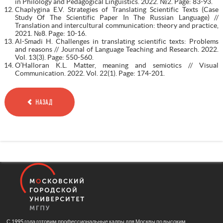
in Philology and Pedagogical Linguistics. 2022. №2. Page: 83-93.
Chaplygina E.V. Strategies of Translating Scientific Texts (Case
Study Of The Scientific Paper In The Russian Language) //
Translation and intercultural communication: theory and practice,
2021. №8. Page: 10-16.
Al-Smadi H. Challenges in translating scientific texts: Problems
and reasons // Journal of Language Teaching and Research. 2022.
Vol. 13(3). Page: 550-560.
O’Halloran K.L. Matter, meaning and semiotics // Visual
Communication. 2022. Vol. 22(1). Page: 174-201.
НАЗАД
С 1995 года готовим профессиональные кадры для Москвы по высоким