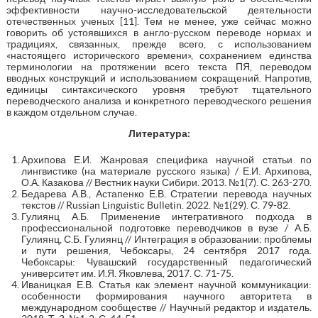
эффективности научно-исследовательской деятельности
отечественных ученых [11]. Тем не менее, уже сейчас можно
говорить об устоявшихся в англо-русском переводе нормах и
традициях, связанных, прежде всего, с использованием
«настоящего исторического времени», сохранением единства
терминологии на протяжении всего текста ПЯ, переводом
вводных конструкций и использованием сокращений. Напротив,
единицы синтаксического уровня требуют тщательного
переводческого анализа и конкретного переводческого решения
в каждом отдельном случае.
Литература:
Архипова Е.И. Жанровая специфика научной статьи по
лингвистике (на материале русского языка) / Е.И. Архипова,
О.А. Казакова // Вестник науки Сибири. 2013. №1(7). С. 263-270.
Бедарева А.В., Астапенко Е.В. Стратегии перевода научных
текстов // Russian Linguistic Bulletin. 2022. №1(29). С. 79-82.
Гулиянц А.Б. Применение интегративного подхода в
профессиональной подготовке переводчиков в вузе / А.Б.
Гулиянц, С.Б. Гулиянц // Интеграция в образовании: проблемы
и пути решения, Чебоксары, 24 сентября 2017 года.
Чебоксары: Чувашский государственный педагогический
университет им. И.Я. Яковлева, 2017. С. 71-75.
Иваницкая Е.В. Статья как элемент научной коммуникации:
особенности формирования научного авторитета в
международном сообществе // Научный редактор и издатель.