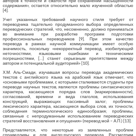
авторов к точности и сжатости при сохранении насыщенности
содержания», остается относительно мало изученной областью
[4].
Учет указанных требований научного стиля требует от
переводчика тщательно продуманного выбора определенных
переводческих стратегий, что, несомненно, должно приниматься
во внимание при разработке программ подготовки
профессиональных переводчиков [9]. При этом качество
перевода в рамках научной коммуникации имеет особую
значимость, поскольку «некорректный перевод, изобилующий
неточностями, языковыми ошибками и техническими
погрешностями, […] станет серьезным препятствием между
автором и потенциальной аудиторией» [10].
Х.М. Аль-Смади, изучавшая вопросы перевода академических
текстов с английского языка на арабский язык отмечает, что
«основными проблемами, с которыми сталкиваются студенты при
переводе научных текстов, являются проблемы синтаксического
характера, касающиеся порядка слов (маркированности),
согласований, времени и вида глаголов, использования
конструкций, выражающих пассивный залог; проблемы
лексического характера, касающиеся выбора слов, их точности,
соблюдения терминологического единообразия; проблемы,
связанные с непродуманным использованием переводческих
стратегий восстановления и опущения» (перевод мой – А.П.) [13].
Представляется, что некоторые из заявленных проблем
справедливы и для англо-русского перевода. Рассмотрим