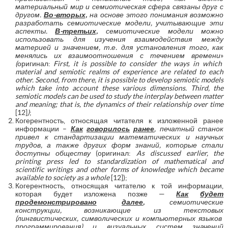
материальный мир и семиотическая сфера связаны друг с
другом.
Во-вторых,
на основе этого понимания возможно
разработать семиотические модели, учитывающие эти
аспекты.
В-третьих,
семиотические модели можно
использовать для изучения взаимодействия между
материей и значением, т.е. для установления того, как
менялись их взаимоотношения с течением времени
»
(
оригинал:
First
,
it
is
possible
to
consider
the
ways
in
which
material
and
semiotic
realms
of
experience
are
related
to
each
other
.
Second, from there, it is possible to develop semiotic models
which take into account these various dimensions. Third, the
semiotic models can be used to study the interplay between matter
and meaning; that is, the dynamics of their relationship over time
[12]
)
;
Когерентность, относящая читателя к изложенной ранее
информации –
Как
говорилось
ранее
,
печатный
станок
привел
к
стандартизации
математических
и
научных
трудов
,
а
также
других
форм
знаний
,
которые
стали
доступны
обществу
(оригинал:
As discussed earlier, the
printing press led to standardization of mathematical and
scientific writings and other forms of knowledge which became
available to society as a whole
[12]);
Когерентность, относящая читателю к той информации,
которая будет изложена позже —
Как
будет
продемонстрировано
далее
,
семиотические
конструкции
,
возникающие
из
текстовых
(
лингвистических
,
символических
и
компьютерных
языков
программирования
)
и
визуальных
систем
значений