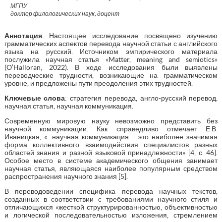
МГПУ
доктор филологических наук, доцент
Аннотация
. Настоящее исследование посвящено изучению
грамматических аспектов перевода научной статьи с английского
языка на русский. Источником эмпирического материала
послужила научная статья «Matter, meaning and semiotics»
(O’Halloran, 2022). В ходе исследования были выявлены
переводческие трудности, возникающие на грамматическом
уровне, и предложены пути преодоления этих трудностей.
Ключевые слова
: стратегия перевода, англо-русский перевод,
научная статья, научная коммуникация.
Современную мировую науку невозможно представить без
научной коммуникации. Как справедливо отмечает Е.В.
Иваницкая, «…научная коммуникация – это наиболее значимая
форма коллективного взаимодействия специалистов разных
областей знания и разной языковой принадлежности» [4, с. 46].
Особое место в системе академического общения занимает
научная статья, являющаяся наиболее популярным средством
распространения научного знания [5].
В переводоведении специфика перевода научных текстов,
созданных в соответствии с требованиями научного стиля и
отличающихся «жесткой структурированностью, объективностью
и логической последовательностью изложения, стремлением