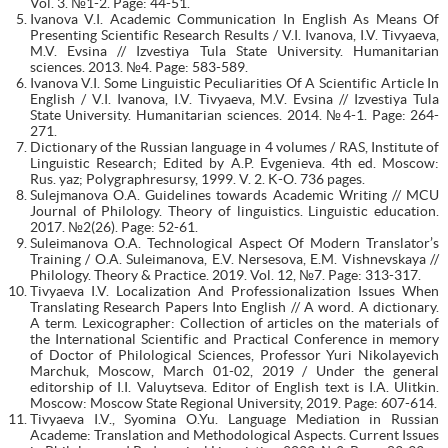
Vol. 3. №1-2. Page: 44-51.
Ivanova V.I. Academic Communication In English As Means Of
Presenting Scientific Research Results / V.I. Ivanova, I.V. Tivyaeva,
M.V. Evsina // Izvestiya Tula State University. Humanitarian
sciences. 2013. №4. Page: 583-589.
Ivanova V.I. Some Linguistic Peculiarities Of A Scientific Article In
English / V.I. Ivanova, I.V. Tivyaeva, M.V. Evsina // Izvestiya Tula
State University. Humanitarian sciences. 2014. №4-1. Page: 264-
271.
Dictionary of the Russian language in 4 volumes / RAS, Institute of
Linguistic Research; Edited by A.P. Evgenieva. 4th ed. Moscow:
Rus. yaz; Polygraphresursy, 1999. V. 2. K-O. 736 pages.
Sulejmanova O.A. Guidelines towards Academic Writing // MCU
Journal of Philology. Theory of linguistics. Linguistic education.
2017. №2(26). Page: 52-61.
Suleimanova O.A. Technological Aspect Of Modern Translator’s
Training / O.A. Suleimanova, E.V. Nersesova, E.M. Vishnevskaya //
Philology. Theory & Practice. 2019. Vol. 12, №7. Page: 313-317.
Tivyaeva I.V. Localization And Professionalization Issues When
Translating Research Papers Into English // A word. A dictionary.
A term. Lexicographer: Collection of articles on the materials of
the International Scientific and Practical Conference in memory
of Doctor of Philological Sciences, Professor Yuri Nikolayevich
Marchuk, Moscow, March 01-02, 2019 / Under the general
editorship of I.I. Valuytseva. Editor of English text is I.A. Ulitkin.
Moscow: Moscow State Regional University, 2019. Page: 607-614.
Tivyaeva I.V., Syomina O.Yu. Language Mediation in Russian
Academe: Translation and Methodological Aspects. Current Issues