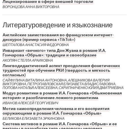
Лицензирование в сфере внешней торговли
ВОРОНЦОВА АННА ВИКТОРОВНА
Литературоведение и языкознание
Английские заимствования во французском интернет-
дискурсе (пример сервиса «TikTok»)
ШЕПТАЛОВА АНАСТАСИЯ ФЕДОРОВНА
Инвариант «вечного» типа Дон Жуана в романе И.А.
Гончарова «Обрыв»: традиции и своеобразие
АКОПЯН СТЕЛЛА АРАИКОВНА
Лингводидактический аспект преодоления фонетических
трудностей при обучении РКИ (твердость и мягкость
согласных)
САЙФУЛИНА ВИТАЛИНА АНТОНОВНА, АЛЕШНИКОВА ВАЛЕРИЯ
ВИКТОРОВНА, ПЕТРОПАВЛОВСКАЯ ЕЛИЗАВЕТА ВЛАДИСЛАВОВНА,
ПОПОВА НАТАЛЬЯ АЛЕКСЕЕВНА, СКРИПНИЧЕНКО ЮЛИЯ ДМИТРИЕВНА
Модус романтики в романе И.А. Гончарова «Обыкновенная
история» и разоблачение ложного романтизма
ИВАНОВ АЛЕКСЕЙ ГЕОРГИЕВИЧ
Мотив самоопределения человека и его восприятия
окружающими в романе И.А. Гончарова «Обрыв»
БЕЛИКОВА ЕЛИЗАВЕТА ЭРКИНОВНА
Система мотивов в романе И.А. Гончарова «Обрыв» и ее
векторы в разработке типа «делового» человека