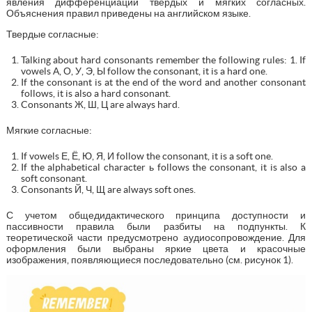
явления дифференциации твердых и мягких согласных.
Объяснения правил приведены на английском языке.
Твердые согласные:
Talking about hard consonants remember the following rules: 1. If
vowels А, О, У, Э, Ы follow the consonant, it is a hard one.
If the consonant is at the end of the word and another consonant
follows, it is also a hard consonant.
Consonants Ж, Ш, Ц are always hard.
Мягкие согласные:
If vowels Е, Ё, Ю, Я, И follow the consonant, it is a soft one.
If the alphabetical character ь follows the consonant, it is also a
soft consonant.
Consonants Й, Ч, Щ are always soft ones.
С учетом общедидактического принципа доступности и
пассивности правила были разбиты на подпункты. К
теоретической части предусмотрено аудиосопровождение. Для
оформления были выбраны яркие цвета и красочные
изображения, появляющиеся последовательно (см. рисунок 1).