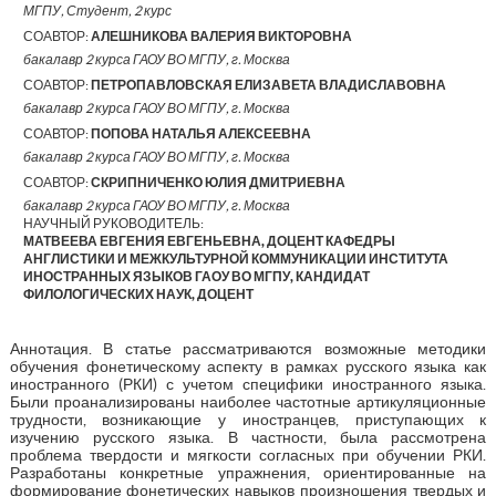
МГПУ, Студент, 2 курс
СОАВТОР:
АЛЕШНИКОВА ВАЛЕРИЯ ВИКТОРОВНА
бакалавр 2 курса ГАОУ ВО МГПУ, г. Москва
СОАВТОР:
ПЕТРОПАВЛОВСКАЯ ЕЛИЗАВЕТА ВЛАДИСЛАВОВНА
бакалавр 2 курса ГАОУ ВО МГПУ, г. Москва
СОАВТОР:
ПОПОВА НАТАЛЬЯ АЛЕКСЕЕВНА
бакалавр 2 курса ГАОУ ВО МГПУ, г. Москва
СОАВТОР:
СКРИПНИЧЕНКО ЮЛИЯ ДМИТРИЕВНА
бакалавр 2 курса ГАОУ ВО МГПУ, г. Москва
НАУЧНЫЙ РУКОВОДИТЕЛЬ:
МАТВЕЕВА ЕВГЕНИЯ ЕВГЕНЬЕВНА, ДОЦЕНТ КАФЕДРЫ
АНГЛИСТИКИ И МЕЖКУЛЬТУРНОЙ КОММУНИКАЦИИ ИНСТИТУТА
ИНОСТРАННЫХ ЯЗЫКОВ ГАОУ ВО МГПУ, КАНДИДАТ
ФИЛОЛОГИЧЕСКИХ НАУК, ДОЦЕНТ
Аннотация. В статье рассматриваются возможные методики
обучения фонетическому аспекту в рамках русского языка как
иностранного (РКИ) с учетом специфики иностранного языка.
Были проанализированы наиболее частотные артикуляционные
трудности, возникающие у иностранцев, приступающих к
изучению русского языка. В частности, была рассмотрена
проблема твердости и мягкости согласных при обучении РКИ.
Разработаны конкретные упражнения, ориентированные на
формирование фонетических навыков произношения твердых и