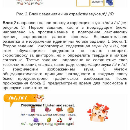
Рис. 2. Блок с заданиями на отработку звуков /б/, /б’/
Блок 2
направлен на постановку и коррекцию звуков /в/ и /в’/ (см.
рисунок 3). Первое задание, как и в предыдущем блоке,
направлено на прослушивание и повторение лексических
единиц, содержащих данные фонемы. Вспомогательная
разметка и изображения идентичны логике задания 1 блока 1.
Второе задание – скороговорка, содержащая звуки /в/ и /в’/, при
этом обучающимся предложено не только повторить
скороговорку за диктором, но и определить твердые и мягкие
согласные. Третье задание направлено на соединение слов
«свёкла», «овощи», «тыква», «виноград», содержащих звуки /в/ и /в’/,
с графическим изображением звука. С учетом
общедидактического принципа наглядности к каждому слову
было предусмотрено графическое изображение. После
прохождения блока 2 предусмотрено время для просмотра и
прослушивания ответов.