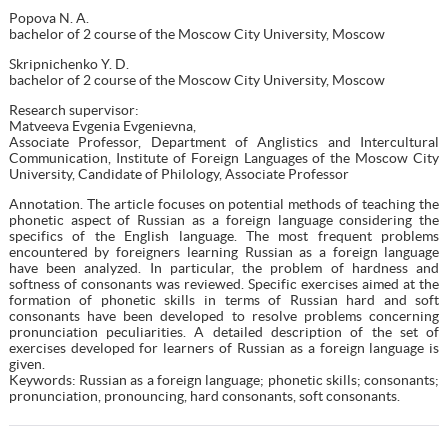
Popova N. A.
bachelor of 2 course of the Moscow City University, Moscow
Skripnichenko Y. D.
bachelor of 2 course of the Moscow City University, Moscow
Research supervisor:
Matveeva Evgenia Evgenievna,
Associate Professor, Department of Anglistics and Intercultural
Communication, Institute of Foreign Languages of the Moscow City
University, Candidate of Philology, Associate Professor
Annotation. The article focuses on potential methods of teaching the
phonetic aspect of Russian as a foreign language considering the
specifics of the English language. The most frequent problems
encountered by foreigners learning Russian as a foreign language
have been analyzed. In particular, the problem of hardness and
softness of consonants was reviewed. Specific exercises aimed at the
formation of phonetic skills in terms of Russian hard and soft
consonants have been developed to resolve problems concerning
pronunciation peculiarities. A detailed description of the set of
exercises developed for learners of Russian as a foreign language is
given.
Keywords: Russian as a foreign language; phonetic skills; consonants;
pronunciation, pronouncing, hard consonants, soft consonants.