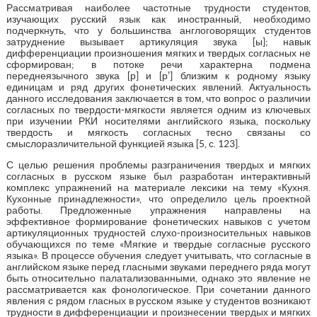
Рассматривая наиболее частотные трудности студентов,
изучающих русский язык как иностранный, необходимо
подчеркнуть, что у большинства англоговорящих студентов
затруднение вызывает артикуляция звука [ы]; навык
дифференциации произношения мягких и твердых согласных не
сформирован; в потоке речи характерна подмена
переднеязычного звука [р] и [р’] близким к родному языку
единицам и ряд других фонетических явлений. Актуальность
данного исследования заключается в том, что вопрос о различии
согласных по твердости-мягкости является одним из ключевых
при изучении РКИ носителями английского языка, поскольку
твердость и мягкость согласных тесно связаны со
смыслоразличительной функцией языка [5, с. 123].
С целью решения проблемы разграничения твердых и мягких
согласных в русском языке был разработан интерактивный
комплекс упражнений на материале лексики на тему «Кухня.
Кухонные принадлежности», что определило цель проектной
работы. Предложенные упражнения направлены на
эффективное формирование фонетических навыков с учетом
артикуляционных трудностей слухо-произносительных навыков
обучающихся по теме «Мягкие и твердые согласные русского
языка». В процессе обучения следует учитывать, что согласные в
английском языке перед гласными звуками переднего ряда могут
быть относительно палатализованными, однако это явление не
рассматривается как фонологическое. При сочетании данного
явления с рядом гласных в русском языке у студентов возникают
трудности в дифференциации и произнесении твердых и мягких