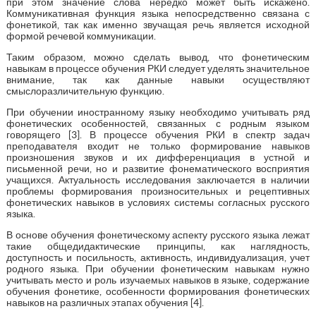
при этом значение слова нередко может быть искажено.
Коммуникативная функция языка непосредственно связана с
фонетикой, так как именно звучащая речь является исходной
формой речевой коммуникации.
Таким образом, можно сделать вывод, что фонетическим
навыкам в процессе обучения РКИ следует уделять значительное
внимание, так как данные навыки осуществляют
смыслоразличительную функцию.
При обучении иностранному языку необходимо учитывать ряд
фонетических особенностей, связанных с родным языком
говорящего [3]. В процессе обучения РКИ в спектр задач
преподавателя входит не только формирование навыков
произношения звуков и их дифференциация в устной и
письменной речи, но и развитие фонематического восприятия
учащихся. Актуальность исследования заключается в наличии
проблемы формирования произносительных и рецептивных
фонетических навыков в условиях системы согласных русского
языка.
В основе обучения фонетическому аспекту русского языка лежат
такие общедидактические принципы, как наглядность,
доступность и посильность, активность, индивидуализация, учет
родного языка. При обучении фонетическим навыкам нужно
учитывать место и роль изучаемых навыков в языке, содержание
обучения фонетике, особенности формирования фонетических
навыков на различных этапах обучения [4].