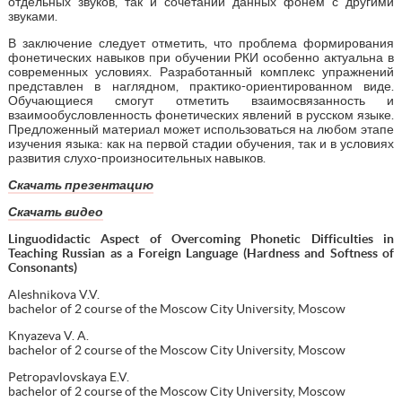
отдельных звуков, так и сочетаний данных фонем с другими
звуками.
В заключение следует отметить, что проблема формирования
фонетических навыков при обучении РКИ особенно актуальна в
современных условиях. Разработанный комплекс упражнений
представлен в наглядном, практико-ориентированном виде.
Обучающиеся смогут отметить взаимосвязанность и
взаимообусловленность фонетических явлений в русском языке.
Предложенный материал может использоваться на любом этапе
изучения языка: как на первой стадии обучения, так и в условиях
развития слухо-произносительных навыков.
Скачать презентацию
Скачать видео
Linguodidactic Aspect of Overcoming Phonetic Difficulties in
Teaching Russian as a Foreign Language (Hardness and Softness of
Consonants)
Aleshnikova V.V.
bachelor of 2 course of the Moscow City University, Moscow
Knyazeva V. A.
bachelor of 2 course of the Moscow City University, Moscow
Petropavlovskaya E.V.
bachelor of 2 course of the Moscow City University, Moscow