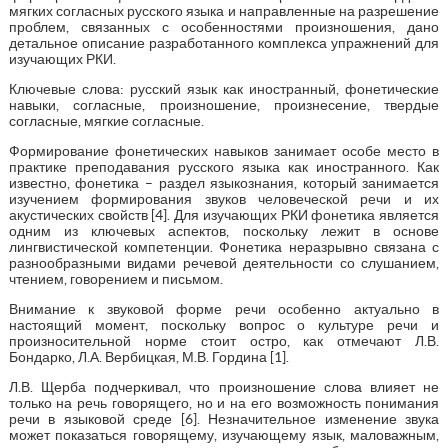
мягких согласных русского языка и направленные на разрешение
проблем, связанных с особенностями произношения, дано
детальное описание разработанного комплекса упражнений для
изучающих РКИ.
Ключевые слова: русский язык как иностранный, фонетические
навыки, согласные, произношение, произнесение, твердые
согласные, мягкие согласные.
Формирование фонетических навыков занимает особе место в
практике преподавания русского языка как иностранного. Как
известно, фонетика – раздел языкознания, который занимается
изучением формирования звуков человеческой речи и их
акустических свойств [4]. Для изучающих РКИ фонетика является
одним из ключевых аспектов, поскольку лежит в основе
лингвистической компетенции. Фонетика неразрывно связана с
разнообразными видами речевой деятельности со слушанием,
чтением, говорением и письмом.
Внимание к звуковой форме речи особенно актуально в
настоящий момент, поскольку вопрос о культуре речи и
произносительной норме стоит остро, как отмечают Л.В.
Бондарко, Л.А. Вербицкая, М.В. Гордина [1].
Л.В. Щерба подчеркивал, что произношение слова влияет не
только на речь говорящего, но и на его возможность понимания
речи в языковой среде [6]. Незначительное изменение звука
может показаться говорящему, изучающему язык, маловажным,