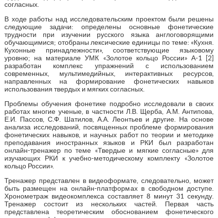
согласных.
В ходе работы над исследовательским проектом были решены
следующие задачи: определены основные фонетические
трудности при изучении русского языка англоговорящими
обучающимися; отобраны лексические единицы по теме: «Кухня.
Кухонные принадлежности», соответствующие языковому
уровню; на материале УМК «Золотое кольцо России» А-1 [2]
разработан комплекс упражнений с использованием
современных, мультимедийных, интерактивных ресурсов,
направленных на формирование фонетических навыков
использования твердых и мягких согласных.
Проблемы обучения фонетике подробно исследовали в своих
работах многие ученые, в частности Л.В. Щерба, А.М. Антипова,
Е.И. Пассов, С.Ф. Шатилов, А.А. Леонтьев и другие. На основе
анализа исследований, посвященных проблеме формирования
фонетических навыков, и научных работ по теории и методике
преподавания иностранных языков и РКИ был разработан
онлайн-тренажер по теме «Твердые и мягкие согласные» для
изучающих РКИ к учебно-методическому комплекту «Золотое
кольцо России».
Тренажер представлен в видеоформате, следовательно, может
быть размещен на онлайн-платформах в свободном доступе.
Хронометраж видеокомплекса составляет 8 минут 31 секунду.
Тренажер состоит из нескольких частей. Первая часть
представлена теоретическим обоснованием фонетического