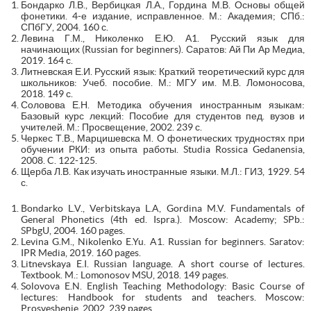
Бондарко Л.В., Вербицкая Л.А., Гордина М.В. Основы общей
фонетики. 4-е издание, исправленное. М.: Академия; СПб.:
СПбГУ, 2004. 160 с.
Левина Г.М., Николенко Е.Ю. А1. Русский язык для
начинающих (Russian for beginners). Саратов: Ай Пи Ар Медиа,
2019. 164 с.
Литневская Е.И. Русский язык: Краткий теоретический курс для
школьников: Учеб. пособие. М.: МГУ им. М.В. Ломоносова,
2018. 149 с.
Соловова Е.Н. Методика обучения иностранным языкам:
Базовый курс лекций: Пособие для студентов пед. вузов и
учителей. М.: Просвещение, 2002. 239 с.
Черкес Т.В., Марцишевска М. О фонетических трудностях при
обучении РКИ: из опыта работы. Studia Rossica Gedanensia,
2008. C. 122-125.
Щерба Л.В. Как изучать иностранные языки. М.Л.: ГИЗ, 1929. 54
с.
Bondarko L.V., Verbitskaya L.A, Gordina M.V. Fundamentals of
General Phonetics (4th ed. Ispra.). Moscow: Academy; SPb.:
SPbgU, 2004. 160 pages.
Levina G.M., Nikolenko E.Yu. A1. Russian for beginners. Saratov:
IPR Media, 2019. 160 pages.
Litnevskaya E.I. Russian language. A short course of lectures.
Textbook. M.: Lomonosov MSU, 2018. 149 pages.
Solovova E.N. English Teaching Methodology: Basic Course of
lectures: Handbook for students and teachers. Moscow:
Prosveshenie, 2002. 239 pages.