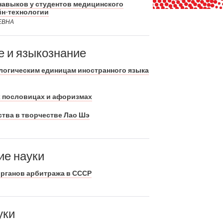
авыков у студентов медицинского
йн-технологии
ЕВНА
е и языкознание
логическим единицам иностранного языка
х пословицах и афоризмах
ства в творчестве Лао Шэ
ие науки
рганов арбитража в СССР
уки