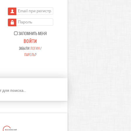
Email при регистрации
Пароль
ЗАПОМНИТЬ МЕНЯ
ВОЙТИ
ЗАБЫЛИ
ЛОГИН
/
ПАРОЛЬ
?
П
О
И
С
К