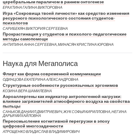
церебральным параличом в раннем онтогенезе
ЕРАХТИНА ГАЛИНА ВИКТОРОВНА
Игра «Сокровища твоей личности» как средство изменения
ресурсного психологического состояния студентов-
психологов
САРИБЕКЯН ВИКТОРИЯ СЕРГЕЕВНА
Прокрастинация у студентов и психолого-педагогические
методы самопомощи
АНТИПИНА АННА СЕРГЕЕВНА, МИНАСЯН КРИСТИНА ЮРОВНА
Наука для Мегаполиса
Флирт как форма современной коммуникации
ОДИНЦОВА ЕКАТЕРИНА АЛЕКСАНДРОВНА
Структурные особенности русскоязычных эргонимов
КОЗИНА ВЕРА ШАМИЛЕВНА
Аэроаллергены как индикатор антропогенной нагрузки:
влияние загрязнителей атмосферного воздуха на свойства
пыльцы
САНЬКОВ ДАНИИЛ ДМИТРИЕВИЧ, ЖУК СОФЬЯ КИРИЛЛОВНА, НЕГИНА
ДАРЬЯ МИХАЙЛОВНА
Переосмысление когнитивной перегрузки в эпоху
цифровой многозадачности
АТРОЩЕНКО ВЛАДИСЛАВ ВЛАДИМИРОВИЧ