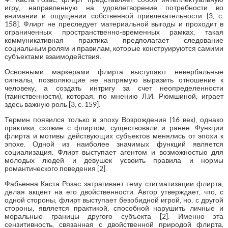
игру, направленную на удовлетворение потребности во
внимании и ощущении собственной привлекательности [3, с.
158]. Флирт не преследует материальной выгоды и проходит в
ограниченных пространственно-временных рамках, такая
коммуникативная практика предполагает следование
социальным ролям и правилам, которые конструируются самими
субъектами взаимодействия.
Основными маркерами флирта выступают невербальные
сигналы, позволяющие не напрямую выразить отношение к
человеку, а создать интригу за счет неопределенности
(таинственности), которая, по мнению Л.И. Рюмшиной, играет
здесь важную роль [3, с. 159].
Термин появился только в эпоху Возрождения (16 век), однако
практики, схожие с флиртом, существовали и ранее. Функции
флирта и мотивы действующих субъектов менялись от эпохи к
эпохе. Одной из наиболее значимых функций является
социализация. Флирт выступает агентом и возможностью для
молодых людей и девушек усвоить правила и нормы
романтического поведения [2].
Фабьенна Каста-Розас затрагивает тему стигматизации флирта,
делая акцент на его двойственности. Автор утверждает, что, с
одной стороны, флирт выступает безобидной игрой, но, с другой
стороны, является практикой, способной нарушить личные и
моральные границы другого субъекта [2]. Именно эта
сензитивность, связанная с двойственной природой флирта,