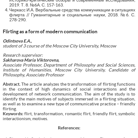
2019. Т. 8. №6А. С. 157-163.
Черкасс И.А. Вербальные средства коммуникации в ситуациях
флирта // Гуманитарные и социальные науки, 2018. №6. С.
278-290.
Flirting as a form of modern communication
Odintsova E.A.,
student of 3 course
of the
Moscow City University, Moscow
Research supervisor:
Sakharova Maria Viktorovna,
Associate Professor, Department of Philosophy and Social Sciences,
Institute of Humanities, Moscow City University, Candidate of
Philosophy, Associate Professor
Abstract.
The article analyzes the transformation of flirting functions
in the context of high dynamics of social interactions and the
development of network communication. The aim of the study is to
identify the main motives of subjects immersed in a flirting situation,
as well as to examine a new type of communicative practice – friendly
flirting.
Keywords:
flirt, transformation, romantic flirt, friendly flirt, symbolic
interactionism, motives.
References: