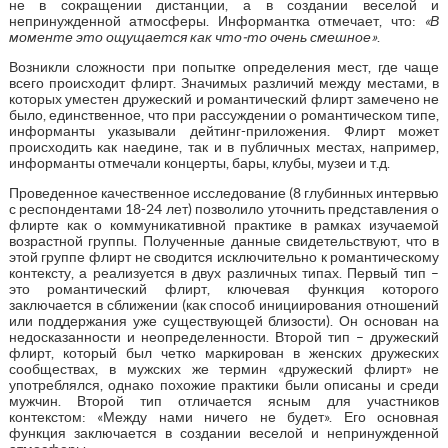
не в сокращении дистанции, а в создании веселой и
непринужденной атмосферы. Информантка отмечает, что:
«В
моменте это ощущается как что-то очень смешное»
.
Возникли сложности при попытке определения мест, где чаще
всего происходит флирт. Значимых различий между местами, в
которых уместен дружеский и романтический флирт замечено не
было, единственное, что при рассуждении о романтическом типе,
информанты указывали дейтинг-приложения. Флирт может
происходить как наедине, так и в публичных местах, например,
информанты отмечали концерты, бары, клубы, музеи и т.д.
Проведенное качественное исследование (8 глубинных интервью
с респондентами 18-24 лет) позволило уточнить представления о
флирте как о коммуникативной практике в рамках изучаемой
возрастной группы. Полученные данные свидетельствуют, что в
этой группе флирт не сводится исключительно к романтическому
контексту, а реализуется в двух различных типах. Первый тип –
это романтический флирт, ключевая функция которого
заключается в сближении (как способ инициирования отношений
или поддержания уже существующей близости). Он основан на
недосказанности и неопределенности. Второй тип – дружеский
флирт, который был четко маркирован в женских дружеских
сообществах, в мужских же термин «дружеский флирт» не
употреблялся, однако похожие практики были описаны и среди
мужчин. Второй тип отличается ясным для участников
контекстом: «Между нами ничего не будет». Его основная
функция заключается в создании веселой и непринужденной