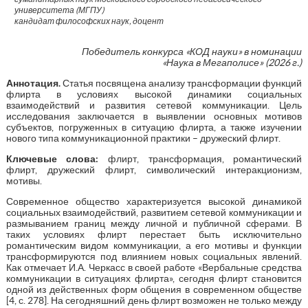
университета (МГПУ)
кандидат философских наук, доцент
Победитель конкурса «КОД науки» в номинации
«Наука в Мегаполисе» (2026 г.)
Аннотация.
Статья посвящена анализу трансформации функций
флирта в условиях высокой динамики социальных
взаимодействий и развития сетевой коммуникации. Цель
исследования заключается в выявлении основных мотивов
субъектов, погруженных в ситуацию флирта, а также изучении
нового типа коммуникационной практики – дружеский флирт.
Ключевые слова:
флирт, трансформация, романтический
флирт, дружеский флирт, символический интеракционизм,
мотивы.
Современное общество характеризуется высокой динамикой
социальных взаимодействий, развитием сетевой коммуникации и
размыванием границ между личной и публичной сферами. В
таких условиях флирт перестает быть исключительно
романтическим видом коммуникации, а его мотивы и функции
трансформируются под влиянием новых социальных явлений.
Как отмечает И.А. Черкасс в своей работе «Вербальные средства
коммуникации в ситуациях флирта», сегодня флирт становится
одной из действенных форм общения в современном обществе
[4, с. 278]. На сегодняшний день флирт возможен не только между