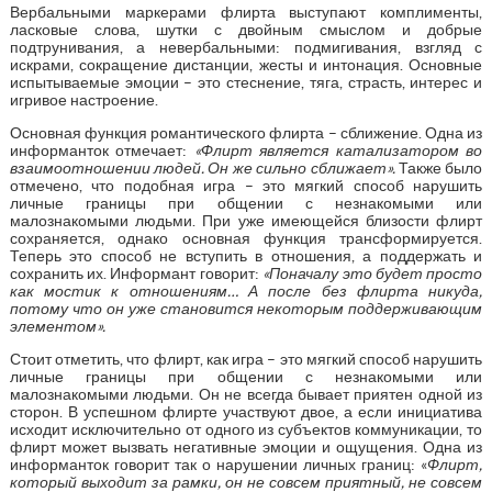
Вербальными маркерами флирта выступают комплименты,
ласковые слова, шутки с двойным смыслом и добрые
подтрунивания, а невербальными: подмигивания, взгляд с
искрами, сокращение дистанции, жесты и интонация. Основные
испытываемые эмоции – это стеснение, тяга, страсть, интерес и
игривое настроение.
Основная функция романтического флирта – сближение. Одна из
информанток отмечает:
«Флирт является катализатором во
взаимоотношении людей. Он же сильно сближает».
Также было
отмечено, что подобная игра – это мягкий способ нарушить
личные границы при общении с незнакомыми или
малознакомыми людьми. При уже имеющейся близости флирт
сохраняется, однако основная функция трансформируется.
Теперь это способ не вступить в отношения, а поддержать и
сохранить их. Информант говорит:
«Поначалу это будет просто
как мостик к отношениям… А после без флирта никуда,
потому что он уже становится некоторым поддерживающим
элементом».
Стоит отметить, что флирт, как игра – это мягкий способ нарушить
личные границы при общении с незнакомыми или
малознакомыми людьми. Он не всегда бывает приятен одной из
сторон. В успешном флирте участвуют двое, а если инициатива
исходит исключительно от одного из субъектов коммуникации, то
флирт может вызвать негативные эмоции и ощущения. Одна из
информанток говорит так о нарушении личных границ: «
Флирт,
который выходит за рамки, он не совсем приятный, не совсем