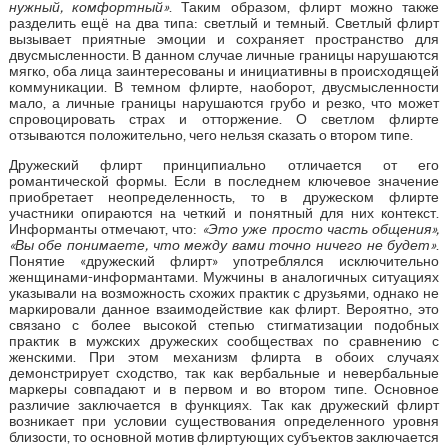
нужный, комфортный»
. Таким образом, флирт можно также
разделить ещё на два типа: светлый и темный. Светлый флирт
вызывает приятные эмоции и сохраняет пространство для
двусмысленности. В данном случае личные границы нарушаются
мягко, оба лица заинтересованы и инициативны в происходящей
коммуникации. В темном флирте, наоборот, двусмысленности
мало, а личные границы нарушаются грубо и резко, что может
спровоцировать страх и отторжение. О светлом флирте
отзываются положительно, чего нельзя сказать о втором типе.
Дружеский флирт принципиально отличается от его
романтической формы. Если в последнем ключевое значение
приобретает неопределенность, то в дружеском флирте
участники опираются на четкий и понятный для них контекст.
Информанты отмечают, что:
«Это уже просто часть общения»,
«Вы обе понимаете, что между вами точно ничего не будет»
.
Понятие «дружеский флирт» употреблялся исключительно
женщинами-информантами. Мужчины в аналогичных ситуациях
указывали на возможность схожих практик с друзьями, однако не
маркировали данное взаимодействие как флирт. Вероятно, это
связано с более высокой степью стигматизации подобных
практик в мужских дружеских сообществах по сравнению с
женскими. При этом механизм флирта в обоих случаях
демонстрирует сходство, так как вербальные и невербальные
маркеры совпадают и в первом и во втором типе. Основное
различие заключается в функциях. Так как дружеский флирт
возникает при условии существования определенного уровня
близости, то основной мотив флиртующих субъектов заключается