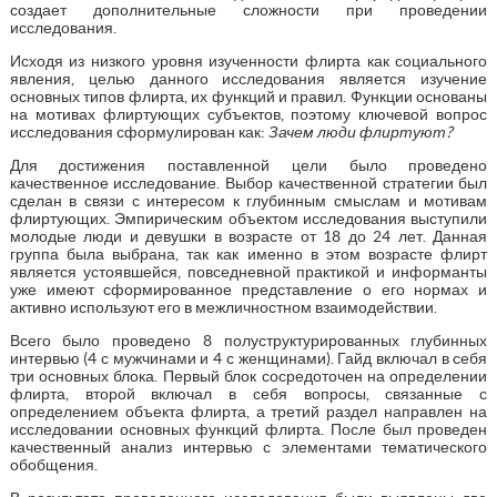
создает дополнительные сложности при проведении
исследования.
Исходя из низкого уровня изученности флирта как социального
явления, целью данного исследования является изучение
основных типов флирта, их функций и правил. Функции основаны
на мотивах флиртующих субъектов, поэтому ключевой вопрос
исследования сформулирован как:
Зачем люди флиртуют?
Для достижения поставленной цели было проведено
качественное исследование. Выбор качественной стратегии был
сделан в связи с интересом к глубинным смыслам и мотивам
флиртующих. Эмпирическим объектом исследования выступили
молодые люди и девушки в возрасте от 18 до 24 лет. Данная
группа была выбрана, так как именно в этом возрасте флирт
является устоявшейся, повседневной практикой и информанты
уже имеют сформированное представление о его нормах и
активно используют его в межличностном взаимодействии.
Всего было проведено 8 полуструктурированных глубинных
интервью (4 с мужчинами и 4 с женщинами). Гайд включал в себя
три основных блока. Первый блок сосредоточен на определении
флирта, второй включал в себя вопросы, связанные с
определением объекта флирта, а третий раздел направлен на
исследовании основных функций флирта. После был проведен
качественный анализ интервью с элементами тематического
обобщения.