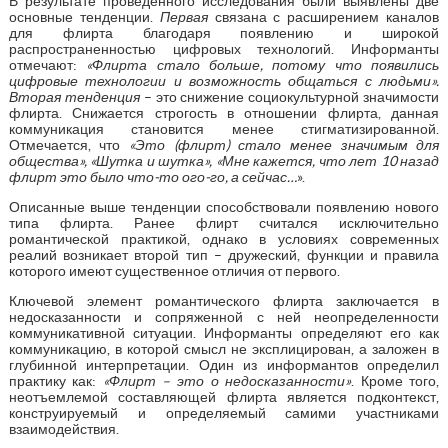
В результате проведенного исследования были выявлены две
основные тенденции.
Первая
связана с расширением каналов
для флирта благодаря появлению и широкой
распространенностью цифровых технологий. Информанты
отмечают:
«Флирта стало больше, потому что появились
цифровые технологии и возможность общаться с людьми».
Вторая тенденция
– это снижение социокультурной значимости
флирта. Снижается строгость в отношении флирта, данная
коммуникация становится менее стигматизированной.
Отмечается, что
«Это (флирт) стало менее значимым для
общества», «Шутка и шутка», «Мне кажется, что лет 10 назад
флирт это было что-то ого-го, а сейчас…
».
Описанные выше тенденции способствовали появлению нового
типа флирта. Ранее флирт считался исключительно
романтической практикой, однако в условиях современных
реалий возникает второй тип – дружеский, функции и правила
которого имеют существенное отличия от первого.
Ключевой элемент романтического флирта заключается в
недосказанности и сопряженной с ней неопределенности
коммуникативной ситуации. Информанты определяют его как
коммуникацию, в которой смысл не эксплицирован, а заложен в
глубинной интерпретации. Один из информантов определил
практику как:
«Флирт – это о недосказанности»
. Кроме того,
неотъемлемой составляющей флирта является подконтекст,
конструируемый и определяемый самими участниками
взаимодействия.