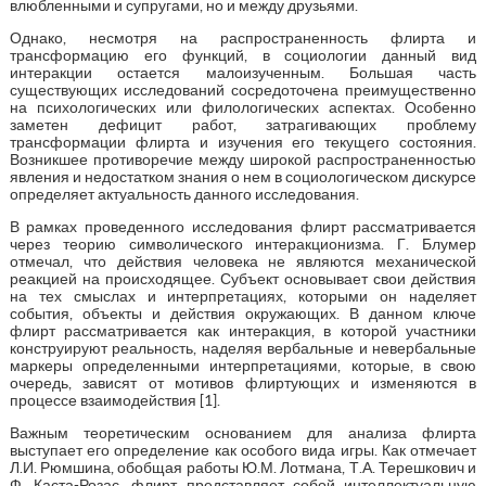
влюбленными и супругами, но и между друзьями.
Однако, несмотря на распространенность флирта и
трансформацию его функций, в социологии данный вид
интеракции остается малоизученным. Большая часть
существующих исследований сосредоточена преимущественно
на психологических или филологических аспектах. Особенно
заметен дефицит работ, затрагивающих проблему
трансформации флирта и изучения его текущего состояния.
Возникшее противоречие между широкой распространенностью
явления и недостатком знания о нем в социологическом дискурсе
определяет актуальность данного исследования.
В рамках проведенного исследования флирт рассматривается
через теорию символического интеракционизма. Г. Блумер
отмечал, что действия человека не являются механической
реакцией на происходящее. Субъект основывает свои действия
на тех смыслах и интерпретациях, которыми он наделяет
события, объекты и действия окружающих. В данном ключе
флирт рассматривается как интеракция, в которой участники
конструируют реальность, наделяя вербальные и невербальные
маркеры определенными интерпретациями, которые, в свою
очередь, зависят от мотивов флиртующих и изменяются в
процессе взаимодействия [1].
Важным теоретическим основанием для анализа флирта
выступает его определение как особого вида игры. Как отмечает
Л.И. Рюмшина, обобщая работы Ю.М. Лотмана, Т.А. Терешкович и
Ф. Каста-Розас, флирт представляет собой интеллектуальную