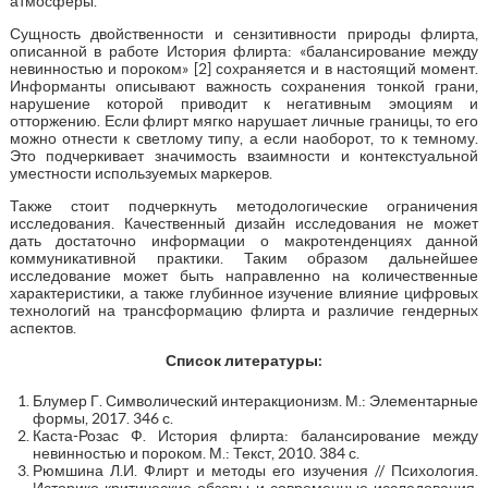
атмосферы.
Сущность двойственности и сензитивности природы флирта,
описанной в работе История флирта: «балансирование между
невинностью и пороком» [2] сохраняется и в настоящий момент.
Информанты описывают важность сохранения тонкой грани,
нарушение которой приводит к негативным эмоциям и
отторжению. Если флирт мягко нарушает личные границы, то его
можно отнести к светлому типу, а если наоборот, то к темному.
Это подчеркивает значимость взаимности и контекстуальной
уместности используемых маркеров.
Также стоит подчеркнуть методологические ограничения
исследования. Качественный дизайн исследования не может
дать достаточно информации о макротенденциях данной
коммуникативной практики. Таким образом дальнейшее
исследование может быть направленно на количественные
характеристики, а также глубинное изучение влияние цифровых
технологий на трансформацию флирта и различие гендерных
аспектов.
Список литературы:
Блумер Г. Символический интеракционизм. М.: Элементарные
формы, 2017. 346 с.
Каста-Розас Ф. История флирта: балансирование между
невинностью и пороком. М.: Текст, 2010. 384 с.
Рюмшина Л.И. Флирт и методы его изучения // Психология.
Историко-критические обзоры и современные исследования,