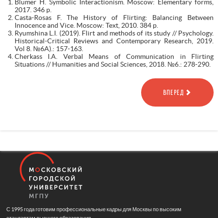
Blumer H. Symbolic Interactionism. Moscow: Elementary forms,
2017. 346 p.
Casta-Rosas F. The History of Flirting: Balancing Between
Innocence and Vice. Moscow: Text, 2010. 384 p.
Ryumshina L.I. (2019). Flirt and methods of its study // Psychology.
Historical-Critical Reviews and Contemporary Research, 2019.
Vol 8. №6A).: 157-163.
Cherkass I.A. Verbal Means of Communication in Flirting
Situations // Humanities and Social Sciences, 2018. №6.: 278-290.
ВПЕРЕД
С 1995 года готовим профессиональные кадры для Москвы по высоким