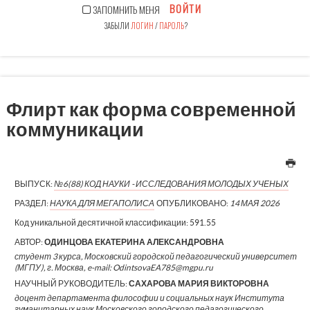
ВОЙТИ
ЗАПОМНИТЬ МЕНЯ
ЗАБЫЛИ
ЛОГИН
/
ПАРОЛЬ
?
Флирт как форма современной
коммуникации
ВЫПУСК:
№6(88) КОД НАУКИ - ИССЛЕДОВАНИЯ МОЛОДЫХ УЧЕНЫХ
РАЗДЕЛ:
НАУКА ДЛЯ МЕГАПОЛИСА
ОПУБЛИКОВАНО:
14 МАЯ 2026
Код уникальной десятичной классификации:
591.55
АВТОР:
ОДИНЦОВА ЕКАТЕРИНА АЛЕКСАНДРОВНА
студент 3 курса, Московский городской педагогический университет
(МГПУ), г. Москва, e-mail: OdintsovaEA785@mgpu.ru
НАУЧНЫЙ РУКОВОДИТЕЛЬ:
САХАРОВА МАРИЯ ВИКТОРОВНА
доцент департамента философии и социальных наук Института
гуманитарных наук Московского городского педагогического