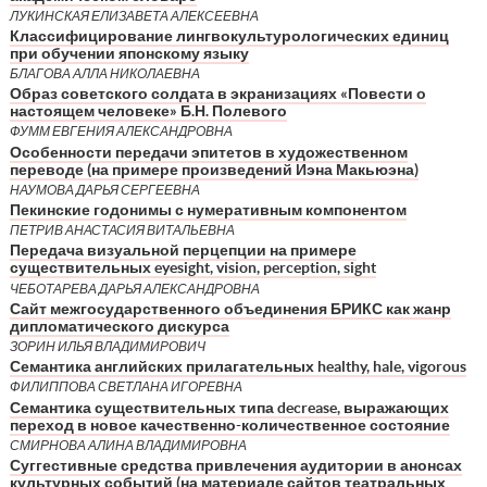
ЛУКИНСКАЯ ЕЛИЗАВЕТА АЛЕКСЕЕВНА
Классифицирование лингвокультурологических единиц
при обучении японскому языку
БЛАГОВА АЛЛА НИКОЛАЕВНА
Образ советского солдата в экранизациях «Повести о
настоящем человеке» Б.Н. Полевого
ФУММ ЕВГЕНИЯ АЛЕКСАНДРОВНА
Особенности передачи эпитетов в художественном
переводе (на примере произведений Иэна Макьюэна)
НАУМОВА ДАРЬЯ СЕРГЕЕВНА
Пекинские годонимы с нумеративным компонентом
ПЕТРИВ АНАСТАСИЯ ВИТАЛЬЕВНА
Передача визуальной перцепции на примере
существительных eyesight, vision, perception, sight
ЧЕБОТАРЕВА ДАРЬЯ АЛЕКСАНДРОВНА
Сайт межгосударственного объединения БРИКС как жанр
дипломатического дискурса
ЗОРИН ИЛЬЯ ВЛАДИМИРОВИЧ
Семантика английских прилагательных healthy, hale, vigorous
ФИЛИППОВА СВЕТЛАНА ИГОРЕВНА
Семантика существительных типа decrease, выражающих
переход в новое качественно-количественное состояние
СМИРНОВА АЛИНА ВЛАДИМИРОВНА
Суггестивные средства привлечения аудитории в анонсах
культурных событий (на материале сайтов театральных