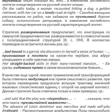
неудачный
опыт показал ей, что…
à изменение английского
эпитета-олицетворения на русский эпитет-клише;
On
the
radio
today
,
a
woman
recounted
hitting
a
dog
,
a
golden
retriever
,
with
her
car
on
a
lonely
road
at
night
. – Сегодня женщина
рассказывала по радио, как задавила на
пустынной
дороге
собаку, золотистого ретривера.
à изменение английского
эпитета-олицетворения на русский характеризующий эпитет.
Стратегия
разворачивания
предполагает, что конструкции со
свернутой предикативностью разворачиваются в словосочетание
с полупредикативной структурой [8, с. 194]. В контекстах
переводов он встретился восемь раз, ср.:
…
bed
-
bound
in
a
garret
,
she
discovers
in
herself
a
sense
of
humor
.
–
…
прикованная
к постели
на каком-то чердаке, она вдруг
открывает в себе чувство юмора.
Her
straight-backed
dolls in their many-roomed mansion…
– Ее
куклы,
сидевшие прямо
в своем многокомнатном домике…
В качестве еще одной лексико-грамматической трансформацией
была отмечена
модуляция
или прием смыслового развития, при
котором переводчики предлагали вольную трактовку значений
языковых стилистических единиц с опорой на широкий контекст.
Данная стратегия была отмечена только в семи примерах, ср.:
…
and
said
that
the
play
was
«
stupendous
»
, … – …сказала, что
это пьеса «
чрезвычайной важности
» …
The
advance
of
Lola
’
s
dominion
was
merciless
and
made
self
-
pity
irrelevant
. – Распространение владычества Лолы происходило