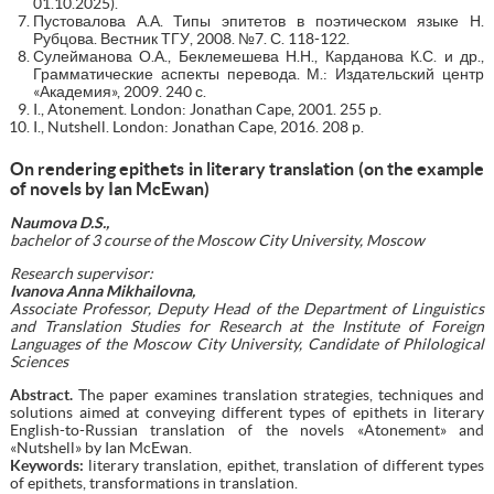
01.10.2025).
Пустовалова А.А. Типы эпитетов в поэтическом языке Н.
Рубцова. Вестник ТГУ, 2008. №7. С. 118-122.
Сулейманова О.А., Беклемешева Н.Н., Карданова К.С. и др.,
Грамматические аспекты перевода. М.: Издательский центр
«Академия», 2009. 240 с.
I., Atonement. London: Jonathan Cape, 2001. 255 p.
I., Nutshell. London: Jonathan Cape, 2016. 208 p.
On rendering epithets in literary translation (on the example
of novels by Ian McEwan)
Naumova D.S.,
bachelor of 3 course of the Moscow City University, Moscow
Research supervisor:
Ivanova Anna Mikhailovna,
Associate Professor, Deputy Head of the Department of Linguistics
and Translation Studies for Research at the Institute of Foreign
Languages of the Moscow City University, Candidate of Philological
Sciences
Abstract.
The paper examines translation strategies, techniques and
solutions aimed at conveying different types of epithets in literary
English-to-Russian translation of the novels «Atonement» and
«Nutshell» by Ian McEwan.
Keywords:
literary translation, epithet, translation of different types
of epithets, transformations in translation.