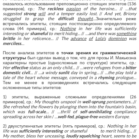
оказалось использование препозиционно стоящих эпитетов (136
примеров), ср.:
The
reckless
passion
of
the
heroine
…
//
…
that
suggested
strong
will
and
a
temper
easily
lost
.
//
And
yet
,
Briony
struggled
to
grasp
the
difficult
thought
…
Значительно реже
встречались эпитеты, стоящие постпозиционно определяемого
слова (44 примера), ср.:
Nothing
in
her
life
was
sufficiently
interesting
or
shameful
to
merit
hiding
…
//
…
and
there
was
something
brittle
in
her
reticence
…
//
The
advance
of
Lola
’
s
dominion
was
merciless
…
После анализа эпитетов
с точки зрения их грамматической
структуры
был сделан вывод о том, что для прозы И. Макьюэна
характерны простые (односложные по структуре) эпитеты, ср.:
Her
effective
status
as
an
only
child
…
//
…
were
refugees
from
a
bitter
domestic
civil
…
//
…
a
windy
sunlit
day
in
spring
…
//
…
the
play
told
a
tale
of
the
heart
whose
message
,
conveyed
in
a
rhyming
prologue
…
Тем не менее в произведениях встречались следующие
осложненные типы эпитетов:
1) эпитеты, выраженные сложными определениями (26
примеров), ср.:
My
thoughts
unspool
in
well
-
sprung
pentameters
…
//
She refreshed the flowers by plunging them into the fountain’s basin,
which was
full-scale
…
//
…thrill of
self-annihilating
compliance
spreading across her skin
/
…
well-fed
,
plague-free
western Europe
.
2) двухступенчатые эпитеты (пять примеров), ср.:
Nothing in her
life was
sufficiently interesting
or shameful to merit hiding…
//
My mother, bless her unceasing,
loudly squelching
heart, seems to be