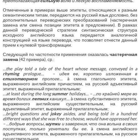
предполагающая
сильную
волю
и
легкую
воспламеняемость
.
Отмеченные в примерах выше эпитеты, относящиеся к разным
семантическим типам, передаются на русский язык дословно, без
дополнительных переводческих преобразований (частеречная
замена или смена позиции эпитета в предложении). В рамках
данной переводческой стратегии синтаксическая структура
исходного английского языка передается аналогичной
конструкцией на языке перевода, что позволяет отнести данный
прием к нулевой трансформации.
Следующей по частотности применения оказалась
частеречная
замена
(42 примера), ср.:
…the play told a tale of the heart whose message, conveyed in a
rhyming
prologue…
– идея ее, коротко изложенная в
стихотворном
прологе…
à смена глагольного эпитета,
выраженного английским причастием, на русский адъективный
эпитет, выраженный прилагательным;
…
at
least
during
the
long
summer
holidays
… – …по крайней мере во
время долгих
летних
каникул…
à смена субстантивного эпитета,
выраженного английским существительным, на русский
адъективный эпитет, выраженный прилагательным;
…bright questions and
jokey
asides, and being told in a hundred
different ways that she was free to choose, would have oppressed her.
– …
бодрые
вопросы
,
шутки
и
заверения
,
что
она
вольна
в
своих
поступках
,
только
угнетали
бы
ее
.
à смена английского
адъективного эпитета, выраженного прилагательным, на русское
существительное.