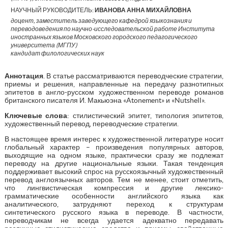
НАУЧНЫЙ РУКОВОДИТЕЛЬ:
ИВАНОВА АННА МИХАЙЛОВНА
доцент, заместитель заведующего кафедрой языкознания и
переводоведения по научно-исследовательской работе Института
иностранных языков Московского городского педагогического
университета (МГПУ)
кандидат филологических наук
Аннотация
. В статье рассматриваются переводческие стратегии,
приемы и решения, направленные на передачу разнотипных
эпитетов в англо-русском художественном переводе романов
британского писателя И. Макьюэна «Atonement» и «Nutshell».
Ключевые слова
: стилистический эпитет, типология эпитетов,
художественный перевод, переводческие стратегии.
В настоящее время интерес к художественной литературе носит
глобальный характер – произведения популярных авторов,
выходящие на одном языке, практически сразу же подлежат
переводу на другие национальные языки. Такая тенденция
поддерживает высокий спрос на русскоязычный художественный
перевод англоязычных авторов. Тем не менее, стоит отметить,
что лингвистическая компрессия и другие лексико-
грамматические особенности английского языка как
аналитического, затрудняют переход к структурам
синтетического русского языка в переводе. В частности,
переводчикам не всегда удается адекватно передавать