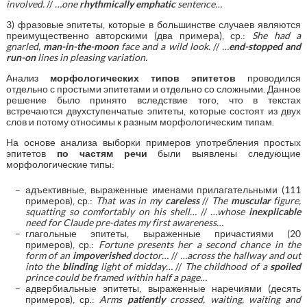
involved.
//
…one
rhythmically emphatic
sentence…
3) фразовые эпитеты, которые в большинстве случаев являются
преимущественно авторскими (два примера), ср.:
She had a
gnarled,
man-in-the-moon
face and a wild look.
//
…
end-stopped and
run-on
lines in pleasing variation.
Анализ
морфологических типов
эпитетов
проводился
отдельно с простыми эпитетами и отдельно со сложными. Данное
решение было принято вследствие того, что в текстах
встречаются двухступенчатые эпитеты, которые состоят из двух
слов и потому относимы к разным морфологическим типам.
На основе анализа выборки примеров употребления простых
эпитетов
по частям речи
были выявлены следующие
морфологические типы:
адъективные, выраженные именами прилагательными (111
примеров), ср.:
That was in my
careless
//
The
muscular
figure,
squatting so comfortably on his shell…
//
…whose
inexplicable
need for Claude pre-dates my first awareness…
глагольные эпитеты, выраженные причастиями (20
примеров), ср.:
Fortune presents her a second chance in the
form of an
impoverished
doctor…
//
…across the hallway and out
into the
blinding
light of midday…
//
The childhood of a
spoiled
prince could be framed within half a page…
адвербиальные эпитеты, выраженные наречиями (десять
примеров), ср.:
Arms
patiently
crossed, waiting, waiting and