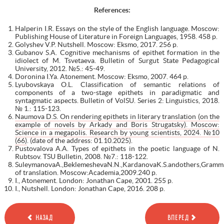
References:
Halperin I.R. Essays on the style of the English language. Moscow:
Publishing House of Literature in Foreign Languages, 1958. 458 p.
Golyshev V.P. Nutshell. Moscow: Eksmo, 2017. 256 p.
Gubanov S.A. Cognitive mechanisms of epithet formation in the
idiolect of M. Tsvetaeva. Bulletin of Surgut State Pedagogical
University, 2012. №5.: 45-49.
Doronina I.Ya. Atonement. Moscow: Eksmo, 2007. 464 p.
Lyubovskaya O.L. Classification of semantic relations of
components of a two-stage epithets in paradigmatic and
syntagmatic aspects. Bulletin of VolSU. Series 2: Linguistics, 2018.
№ 1.: 115-123.
Naumova D.S. On rendering epithets in literary translation (on the
example of novels by Arkady and Boris Strugatsky). Moscow:
Science in a megapolis. Research by young scientists, 2024. №10
(66)
. (date of the address: 01.10.2025).
Pustovalova A.A. Types of epithets in the poetic language of N.
Rubtsov. TSU Bulletin, 2008. №7.: 118-122.
SuleymanovaA.,BeklemeshevaN.N.,KardanovaK.S.andothers,Gramma
of translation. Moscow:Academia,2009.240 p.
I., Atonement. London: Jonathan Cape, 2001. 255 p.
I., Nutshell. London: Jonathan Cape, 2016. 208 p.
НАЗАД
ВПЕРЕД