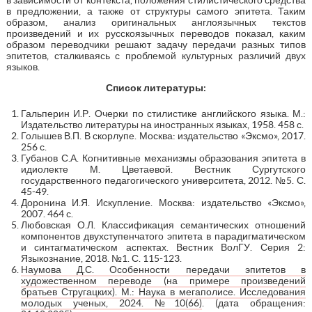
в предложении, а также от структуры самого эпитета. Таким
образом, анализ оригинальных англоязычных текстов
произведений и их русскоязычных переводов показал, каким
образом переводчики решают задачу передачи разных типов
эпитетов, сталкиваясь с проблемой культурных различий двух
языков.
Список литературы:
Гальперин И.Р. Очерки по стилистике английского языка. М.:
Издательство литературы на иностранных языках, 1958. 458 с.
Голышев В.П. В скорлупе. Москва: издательство «Эксмо», 2017.
256 с.
Губанов С.А. Когнитивные механизмы образования эпитета в
идиолекте М. Цветаевой. Вестник Сургутского
государственного педагогического университета, 2012. №5. С.
45-49.
Доронина И.Я. Искупление. Москва: издательство «Эксмо»,
2007. 464 с.
Любовская О.Л. Классификация семантических отношений
компонентов двухступенчатого эпитета в парадигматическом
и синтагматическом аспектах. Вестник ВолГУ. Серия 2:
Языкознание, 2018. №1. С. 115-123.
Наумова Д.С. Особенности передачи эпитетов в
художественном переводе (на примере произведений
братьев Стругацких). М.: Наука в мегаполисе. Исследования
молодых ученых, 2024. №10(66)
. (дата обращения: