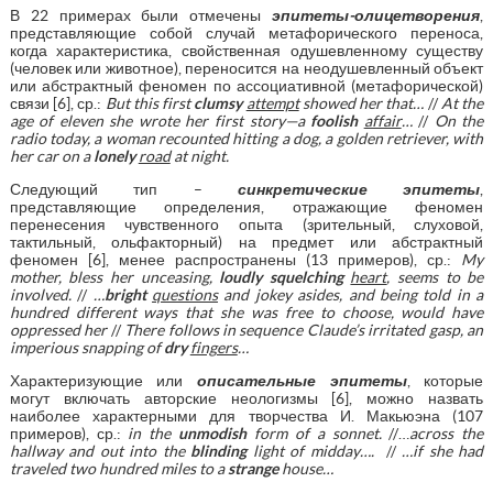
В 22 примерах были отмечены
эпитеты
-
олицетворения
,
представляющие собой случай метафорического переноса,
когда характеристика, свойственная одушевленному существу
(человек или животное), переносится на неодушевленный объект
или абстрактный феномен по ассоциативной (метафорической)
связи [6], ср.:
But this first
clumsy
attempt
showed her that…
//
At the
age of eleven she wrote her first story—a
foolish
affair
…
//
On the
radio today, a woman recounted hitting a dog, a golden retriever, with
her car on a
lonely
road
at night.
Следующий тип –
синкретические
эпитеты
,
представляющие определения, отражающие феномен
перенесения чувственного опыта (зрительный, слуховой,
тактильный, ольфакторный) на предмет или абстрактный
феномен [6], менее распространены (13 примеров), ср.:
My
mother, bless her unceasing,
loudly squelching
heart
, seems to be
involved.
//
…
bright
questions
and jokey asides, and being told in a
hundred different ways that she was free to choose, would have
oppressed her
//
There follows in sequence Claude’s irritated gasp, an
imperious snapping of
dry
fingers
…
Характеризующие или
описательные
эпитеты
, которые
могут включать авторские неологизмы [6], можно назвать
наиболее характерными для творчества И. Макьюэна (107
примеров), ср.:
in the
unmodish
form of a sonnet.
//…
across the
hallway and out into the
blinding
light of midday….
//
…if she had
traveled two hundred miles to a
strange
house…