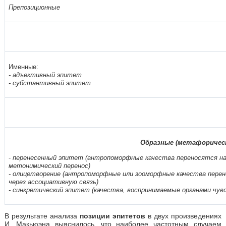
Препозиционные
Именные:
- адъективный эпитет
- субстантивный эпитет
Образные (метафорическ
-
перенесенный эпитет (антропоморфные качества переносятся на
метонимический перенос)
- олицетворение (антропоморфные или зооморфные качества пере
через ассоциативную связь)
- синкретический эпитет (качества, воспринимаемые органами чу
В результате анализа
позиции эпитетов
в двух произведениях
И. Макьюэна выяснилось, что наиболее частотным случаем