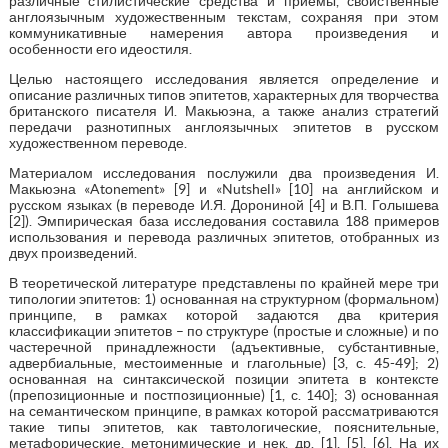
различные стилистические средства и приемы, свойственные
англоязычным художественным текстам, сохраняя при этом
коммуникативные намерения автора произведения и
особенности его идеостиля.
Целью настоящего исследования является определение и
описание различных типов эпитетов, характерных для творчества
британского писателя И. Макьюэна, а также анализ стратегий
передачи разнотипных англоязычных эпитетов в русском
художественном переводе.
Материалом исследования послужили два произведения И.
Макьюэна «Atonement» [9] и «Nutshell» [10] на английском и
русском языках (в переводе И.Я. Дорониной [4] и В.П. Голышева
[2]). Эмпирическая база исследования составила 188 примеров
использования и перевода различных эпитетов, отобранных из
двух произведений.
В теоретической литературе представлены по крайней мере три
типологии эпитетов: 1) основанная на структурном (формальном)
принципе, в рамках которой задаются два критерия
классификации эпитетов – по структуре (простые и сложные) и по
частеречной принадлежности (адъективные, субстантивные,
адвербиальные, местоименные и глагольные) [3, с. 45-49]; 2)
основанная на синтаксической позиции эпитета в контексте
(препозиционные и постпозиционные) [1, с. 140]; 3) основанная
на семантическом принципе, в рамках которой рассматриваются
такие типы эпитетов, как тавтологические, пояснительные,
метафорические, метонимические и нек. др. [1], [5], [6]. На их