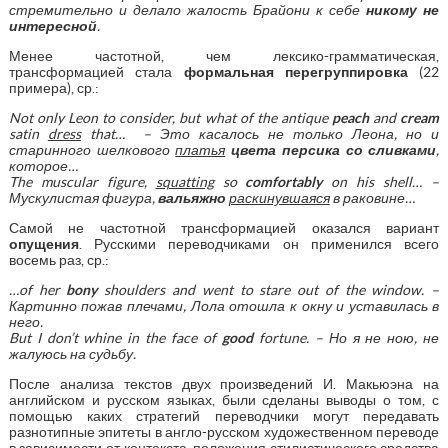
стремительно и делало жалость Брайони к себе
никому не
интересной
.
Менее частотной, чем лексико-грамматическая,
трансформацией стала
формальная перегруппировка
(22
примера), ср.:
Not only Leon to consider, but what of the antique
peach
and
cream
satin
dress
that…
– Это касалось не только Леона, но и
старинного шелкового
платья
цвета персика
со сливками
,
которое…
The muscular figure,
squatting
so
comfortably
on his shell… –
Мускулистая
фигура
,
вальяжно
раскинувшаяся
в
раковине
…
Самой не частотной трансформацией оказался вариант
опущения
. Русскими переводчиками он применился всего
восемь раз, ср.:
…of her
bony
shoulders and went to stare out of the window. –
Картинно
пожав
плечами
,
Лола
отошла
к
окну
и
уставилась
в
него
.
But I don’t whine in the face of
good
fortune. –
Но
я
не
ною
,
не
жалуюсь
на
судьбу
.
После анализа текстов двух произведений И. Макьюэна на
английском и русском языках, были сделаны выводы о том, с
помощью каких стратегий переводчики могут передавать
разнотипные эпитеты в англо-русском художественном переводе
в зависимости от контекста, положения стилистического средства