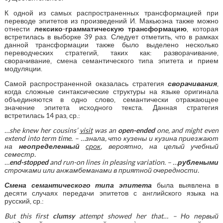
К одной из самых распространенных трансформацией при
переводе эпитетов из произведений И. Макьюэна также можно
отнести
лексико-грамматическую трансформацию
, которая
встретилась в выборке 39 раз. Следует отметить, что в рамках
данной трансформации также было выделено несколько
переводческих стратегий, таких как: разворачивание,
сворачивание, смена семантического типа эпитета и прием
модуляции.
Самой распространенной оказалась стратегия
сворачивания
,
когда сложные синтаксические структуры на языке оригинала
объединяются в одно слово, семантически отражающее
значение эпитета исходного текста. Данная стратегия
встретилась 14 раз, ср.:
…
she
knew
her
cousins
’
visit
was
an
open
-
ended
one
,
and
might
even
extend
into
term
time
. – …знала, что кузены и кузина приезжают
на
неопределенный
срок
, вероятно, на целый учебный
семестр.
…
end
-
stopped
and
run
-
on
lines
in
pleasing
variation
. – …
рублеными
строчками или анжамбеманами в приятной очередности.
Смена семантического типа эпитета
была выявлена в
десяти случаях передачи эпитетов с английского языка на
русский, ср.:
But
this
first
clumsy
attempt
showed
her
that
… – Но первый