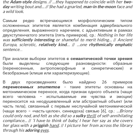
the
Adam-style
designs. // …they happened to coincide with her
two-
day
writing bout and… // She had a gnarled,
man-in the-moon
face and
a wild look.
Самым редко встречающимся морфологическим типом
осложненных эпитетов является комбинация адвербиального
определения, выраженного наречием, с адъективным в рамках
двухступенчатого эпитета (пять примеров), ср.:
Nothing in her life
was
sufficiently interesting
or shameful to merit hiding…
//
Ancient
Europa, sclerotic,
relatively kind
…
//
…one
rhythmically emphatic
sentence
…
При анализе выборки эпитетов
с семантической точки зрения
были выделены следующие разновидности: образные
(перенесенные, антропоморфные и синкретические) и
безобразные (клише или характеризующие).
В двух произведениях было найдено 26 примеров
перенесенных эпитетов
–
такие эпитеты основаны на
метонимическом переносе, когда признак одного объекта (чаще
всего человека – испытываемые им чувства и эмоции)
переносится на неодушевленный или абстрактный объект (или
часть тела), связанный с первым неслучайной метонимической
(чаще всего – «часть-целое», синекдоха) связью [6], ср.:
…Briony
could only nod, and felt as she did so a
sulky
thrill
of self-annihilating
compliance…
//
‘I have to think of baby,’ I hear her say as she covers
her glass with a
priggish
hand
.
//
I picture her from across the library
through his
adoring
eyes
.