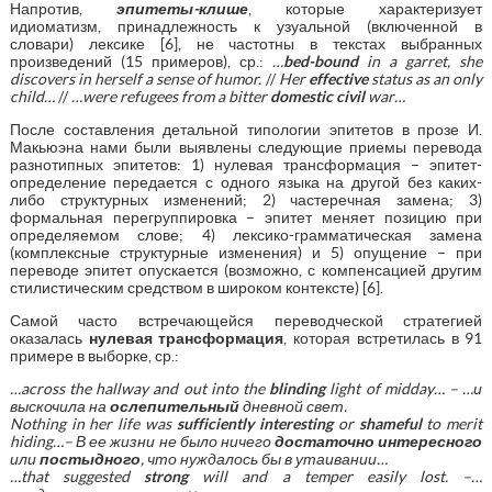
Напротив,
эпитеты
-
клише
, которые характеризует
идиоматизм, принадлежность к узуальной (включенной в
словари) лексике [6], не частотны в текстах выбранных
произведений (15 примеров), ср.:
…
bed-bound
in a garret, she
discovers in herself a sense of humor.
//
Her
effective
status as an only
child…
//
…were refugees from a bitter
domestic civil
war…
После составления детальной типологии эпитетов в прозе И.
Макьюэна нами были выявлены следующие приемы перевода
разнотипных эпитетов: 1) нулевая трансформация – эпитет-
определение передается с одного языка на другой без каких-
либо структурных изменений; 2) частеречная замена; 3)
формальная перегруппировка – эпитет меняет позицию при
определяемом слове; 4) лексико-грамматическая замена
(комплексные структурные изменения) и 5) опущение – при
переводе эпитет опускается (возможно, с компенсацией другим
стилистическим средством в широком контексте) [6].
Самой часто встречающейся переводческой стратегией
оказалась
нулевая трансформация
, которая встретилась в 91
примере в выборке, ср.:
…across the hallway and out into the
blinding
light of midday… – …
и
выскочила
на
ослепительный
дневной
свет
.
Nothing in her life was
sufficiently interesting
or
shameful
to merit
hiding…–
В ее жизни не было ничего
достаточно интересного
или
постыдного
, что нуждалось бы в утаивании…
…that suggested
strong
will and a temper easily lost. –…