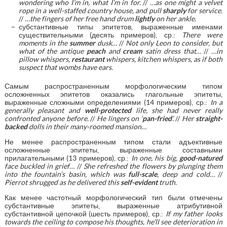
wondering who I’m in, what I’m in for.
//
…as one might a velvet
rope in a well-staffed country house, and pull
sharply
for service.
//
…the fingers of her free hand drum
lightly
on her ankle.
субстантивные типы эпитетов, выраженные именами
существительными (десять примеров), ср.:
There were
moments in the
summer
dusk…
//
Not only Leon to consider, but
what of the antique
peach
and
cream
satin dress that…
//
…in
pillow whispers,
restaurant
whispers, kitchen whispers, as if both
suspect that wombs have ears.
Самым распространенным морфологическим типом
осложненных эпитетов оказались глагольные эпитеты,
выраженные сложными определениями (14 примеров), ср.:
In a
generally pleasant and
well-protected
life, she had never really
confronted anyone before.
//
He lingers on ‘
pan-fried
’.
//
Her
straight-
backed
dolls in their many-roomed mansion…
Не менее распространенным типом стали адъективные
осложненные эпитеты, выраженные составными
прилагательными (13 примеров), ср.:
In one, his big,
good-natured
face buckled in grief…
//
She refreshed the flowers by plunging them
into the fountain’s basin, which was
full-scale
, deep and cold…
//
Pierrot shrugged as he delivered this
self-evident
truth.
Как менее частотный морфологический тип были отмечены
субстантивные эпитеты, выраженные атрибутивной
субстантивной цепочкой (шесть примеров), ср.:
If my father looks
towards the ceiling to compose his thoughts, he’ll see deterioration in