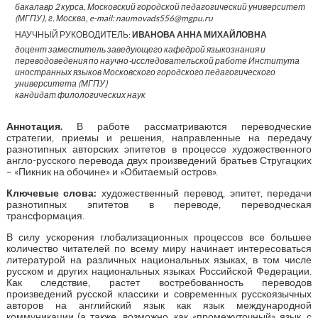
бакалавр 2 курса, Московский городской педагогический университет
(МГПУ), г. Москва, e-mail: naumovads556@mgpu.ru
НАУЧНЫЙ РУКОВОДИТЕЛЬ:
ИВАНОВА АННА МИХАЙЛОВНА
доцент заместитель заведующего кафедрой языкознания и
переводоведения по научно-исследовательской работе Института
иностранных языков Московского городского педагогического
университета (МГПУ)
кандидат филологических наук
Аннотация.
В работе рассматриваются переводческие
стратегии, приемы и решения, направленные на передачу
разнотипных авторских эпитетов в процессе художественного
англо-русского перевода двух произведений братьев Стругацких
– «Пикник на обочине» и «Обитаемый остров».
Ключевые слова:
художественный перевод, эпитет, передачи
разнотипных эпитетов в переводе, переводческая
трансформация.
В силу ускорения глобализационных процессов все большее
количество читателей по всему миру начинает интересоваться
литературой на различных национальных языках, в том числе
русском и других национальных языках Российской Федерации.
Как следствие, растет востребованность переводов
произведений русской классики и современных русскоязычных
авторов на английский язык как язык международной
коммуникации (а также, возможно, как «промежуточный» язык, с