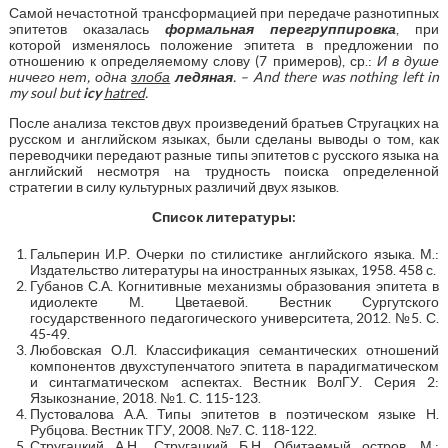
Самой нечастотной трансформацией при передаче разнотипных
эпитетов оказалась
формальная перегруппировка
, при
которой изменялось положение эпитета в предложении по
отношению к определяемому слову (7 примеров), ср.:
И в душе
ничего нет, одна
злоба
ледяная
. –
And
there
was
nothing
left
in
my
soul
but
icy
hatred
.
После анализа текстов двух произведений братьев Стругацких на
русском и английском языках, были сделаны выводы о том, как
переводчики передают разные типы эпитетов с русского языка на
английский несмотря на трудность поиска определенной
стратегии в силу культурных различий двух языков.
Список литературы:
Гальперин И.Р. Очерки по стилистике английского языка. М.:
Издательство литературы на иностранных языках, 1958. 458 с.
Губанов С.А. Когнитивные механизмы образования эпитета в
идиолекте М. Цветаевой. Вестник Сургутского
государственного педагогического университета, 2012. №5. С.
45-49.
Любовская О.Л. Классификация семантических отношений
компонентов двухступенчатого эпитета в парадигматическом
и синтагматическом аспектах. Вестник ВолГУ. Серия 2:
Языкознание, 2018. №1. С. 115-123.
Пустовалова А.А. Типы эпитетов в поэтическом языке Н.
Рубцова. Вестник ТГУ, 2008. №7. С. 118-122.
Стругацкий А.Н., Стругацкий Б.Н. Обитаемый остров. М.: