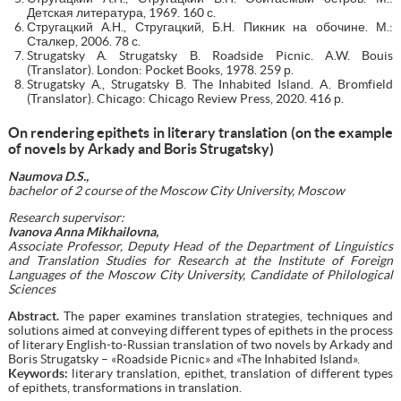
Детская литература, 1969. 160 с.
Стругацкий А.Н., Стругацкий, Б.Н. Пикник на обочине. М.:
Сталкер, 2006. 78 с.
Strugatsky А. Strugatsky В. Roadside Picnic. A.W. Bouis
(Translator). London: Pocket Books, 1978. 259 р.
Strugatsky А., Strugatsky В. The Inhabited Island. A. Bromfield
(Translator). Chicago: Chicago Review Press, 2020. 416 р.
On rendering epithets in literary translation (on the example
of novels by Arkady and Boris Strugatsky)
Naumova D.S.,
bachelor of 2 course of the Moscow City University, Moscow
Research supervisor:
Ivanova Anna Mikhailovna,
Associate Professor, Deputy Head of the Department of Linguistics
and Translation Studies for Research at the Institute of Foreign
Languages of the Moscow City University, Candidate of Philological
Sciences
Abstract.
The paper examines translation strategies, techniques and
solutions aimed at conveying different types of epithets in the process
of literary English-to-Russian translation of two novels by Arkady and
Boris Strugatsky – «Roadside Picnic» and «The Inhabited Island».
Keywords:
literary translation, epithet, translation of different types
of epithets, transformations in translation.