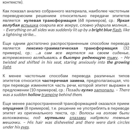
контексте).
Как показал анализ собранного материала, наиболее частотным
переводческим решением относительно передачи эпитетов
является
нулевая трансформация
(68 примеров), ср.:
Яркая
голубая
вспышка
озарила все вокруг, словно ударила молния…
–
Everything
on
all
sides
was
suddenly
lit
up
by
a
bright
blue
flash
,
like
a
lightning
strike
…
Еще одним достаточно распространенным способом перевода
является
лексико-грамматическая трансформация
(32
примера), ср.:
…а сам все вертелся на своем сиденье,
встревоженно вглядываясь в
быстро редеющую
тьму
. –
He
twisted
and
shifted
in
his
seat
,
staring
anxiously
into
the
growing
light
.
К менее частотным способам перевода различных типов
эпитетов относится
частеречная замена
, предполагающая, что
при переводе изменяется часть речи, которой эпитет выражен в
предложении (10 примеров), ср.:
Позади
гулко
затопали
. –
There
was
a
sudden
hollow
tramping
behind
them
.
Еще менее распространенной трансформацией оказался прием
опущения
(8 примеров), т.е. решение не употреблять в переводе
эпитет из оригинального текста, ср.:
Волосы на голове были
взлохмачены, под
мутными
глазами
набрякли темные
мешочки. –
His
hair
was
disheveled
and
there
were
dark
circles
under
his
eyes
.