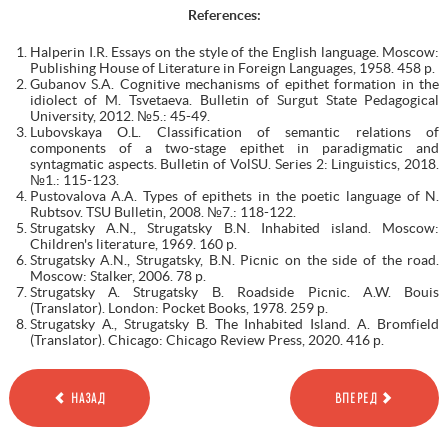
References:
Halperin I.R. Essays on the style of the English language. Moscow:
Publishing House of Literature in Foreign Languages, 1958. 458 p.
Gubanov S.A. Cognitive mechanisms of epithet formation in the
idiolect of M. Tsvetaeva. Bulletin of Surgut State Pedagogical
University, 2012. №5.: 45-49.
Lubovskaya O.L. Classification of semantic relations of
components of a two-stage epithet in paradigmatic and
syntagmatic aspects. Bulletin of VolSU. Series 2: Linguistics, 2018.
№1.: 115-123.
Pustovalova A.A. Types of epithets in the poetic language of N.
Rubtsov. TSU Bulletin, 2008. №7.: 118-122.
Strugatsky A.N., Strugatsky B.N. Inhabited island. Moscow:
Children's literature, 1969. 160 p.
Strugatsky A.N., Strugatsky, B.N. Picnic on the side of the road.
Moscow: Stalker, 2006. 78 p.
Strugatsky А. Strugatsky В. Roadside Picnic. A.W. Bouis
(Translator). London: Pocket Books, 1978. 259 р.
Strugatsky А., Strugatsky В. The Inhabited Island. A. Bromfield
(Translator). Chicago: Chicago Review Press, 2020. 416 р.
НАЗАД
ВПЕРЕД