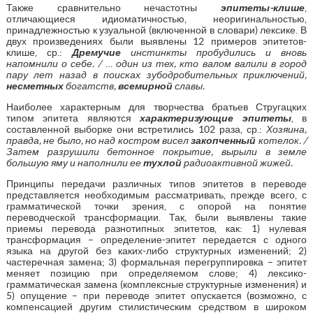
Также сравнительно нечастотны
эпитеты-клише
,
отличающиеся идиоматичностью, неоригинальностью,
принадлежностью к узуальной (включенной в словари) лексике. В
двух произведениях были выявлены 12 примеров эпитетов-
клише, ср.:
Дремучие
инстинкты пробудились и вновь
напомнили о себе. /
…
один
из тех, кто валом валили в город
пару лет назад в поисках зубодробительных приключений,
несметных
богатств,
всемирной
славы.
Наиболее характерным для творчества братьев Стругацких
типом эпитета являются
характеризующие эпитеты
, в
составленной выборке они встретились 102 раза, ср.:
Хозяина,
правда, не было, но над костром висел
закопченный
котелок. /
Затем разрушили бетонное покрытие, вырыли в земле
большую яму и наполнили ее
тухлой
радиоактивной жижей.
Принципы передачи различных типов эпитетов в переводе
представляется необходимым рассматривать, прежде всего, с
грамматической точки зрения, с опорой на понятие
переводческой трансформации. Так, были выявлены такие
приемы перевода разнотипных эпитетов, как: 1) нулевая
трансформация – определение-эпитет передается с одного
языка на другой без каких-либо структурных изменений; 2)
частеречная замена; 3) формальная перегруппировка – эпитет
меняет позицию при определяемом слове; 4) лексико-
грамматическая замена (комплексные структурные изменения) и
5) опущение – при переводе эпитет опускается (возможно, с
компенсацией другим стилистическим средством в широком