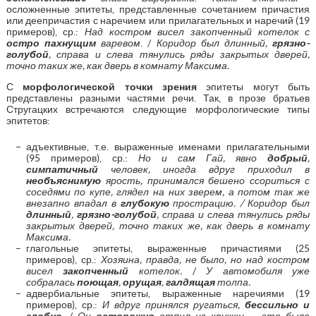
осложненные эпитеты, представленные сочетанием причастия
или деепричастия с наречием или прилагательных и наречий (19
примеров), ср.:
Над костром висел закопченный котелок с
остро пахнущим
варевом
. /
Коридор был длинный,
грязно-
голубой
, справа и слева тянулись ряды закрытых дверей,
точно таких же, как дверь в комнату Максима.
С
морфологической точки зрения
эпитеты могут быть
представлены разными частями речи. Так, в прозе братьев
Стругацких встречаются следующие морфологические типы
эпитетов:
адъективные, т.е. выраженные именами прилагательными
(95 примеров), ср.:
Но и сам Гай, явно
добрый
,
симпатичный
человек, иногда вдруг приходил в
необъяснимую
ярость, принимался бешено ссориться с
соседями по купе, глядел на них зверем, а потом так же
внезапно впадал в
глубокую
прострацию. / Коридор был
длинный
,
грязно-голубой
, справа и слева тянулись ряды
закрытых дверей, точно таких же, как дверь в комнату
Максима.
глагольные эпитеты, выраженные причастиями (25
примеров), ср.:
Хозяина, правда, не было, но над костром
висел
закопченный
котелок.
/
У автомобиля уже
собралась
поющая
,
орущая
,
галдящая
толпа.
адвербиальные эпитеты, выраженные наречиями (19
примеров), ср.:
И вдруг принялся ругаться,
бессильно и
злобно
.
/
Он
осторожно
отпил из кружки — это было