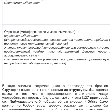
местоименный эпитет.
Образные (метафорические и метонимические)
перенесенный эпитет
(антропоморфные качества переносятся на часть тела, предмет 
феномен через метонимический перенос):
эпитет-олицетворение
(антропоморфные или зооморфные качества
неодушевленный предмет или абстрактный феномен через 
ассоциативную связь):
синкретический эпитет
(качества, воспринимаемые органами чув
на предмет или абстрактный феномен).
В ходе анализа встречающихся в произведениях братьев
Стругацких эпитетов
с точки зрения их структуры
был сделан
вывод о том, что в произведениях значительно чаще
употребляются простые (односложные) эпитеты (127 примеров),
ср.:
Индустриальный
пейзаж, одним словом
. /
Здесь было
темно, но Рэдрик видел широко раскрытые и словно бы
остекленевшие
глаза Барбриджа
. Также отмечены