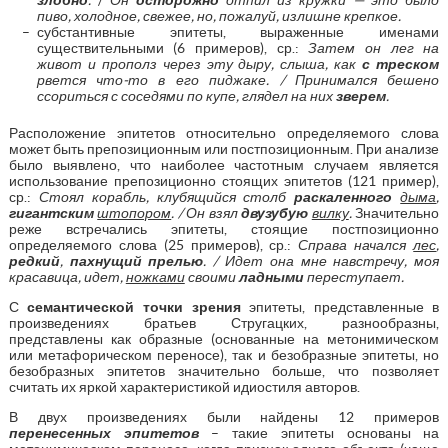
пиво, холодное, свежее, но, пожалуй, излишне крепкое.
субстантивные эпитеты, выраженные именами
существительными (6 примеров), ср.:
Затем он лег на
живот и прополз через эту дыру, слыша, как
с треском
рвется что-то в его пиджаке. / Принимался бешено
ссориться с соседями по купе, глядел на них
зверем
.
Расположение эпитетов относительно определяемого слова
может быть препозиционным или постпозиционным. При анализе
было выявлено, что наиболее частотным случаем является
использование препозиционно стоящих эпитетов (121 пример),
ср.:
Стоял корабль, клубящийся столб
раскаленного
дыма
,
гигантским
штопором
. / Он взял
двузубую
вилку
.
Значительно
реже встречались эпитеты, стоящие постпозиционно
определяемого слова (25 примеров), ср.:
Справа начался
лес
,
редкий
,
пахнущий прелью
. / Идет она мне навстречу, моя
красавица, идет,
ножками
своими
ладными
переступает.
С
семантической точки зрения
эпитеты, представленные в
произведениях братьев Стругацких, разнообразны,
представлены как образные (основанные на метонимическом
или метафорическом переносе), так и безобразные эпитеты, но
безобразных эпитетов значительно больше, что позволяет
считать их яркой характеристикой идиостиля авторов.
В двух произведениях были найдены 12 примеров
перенесенных эпитетов
– такие эпитеты основаны на