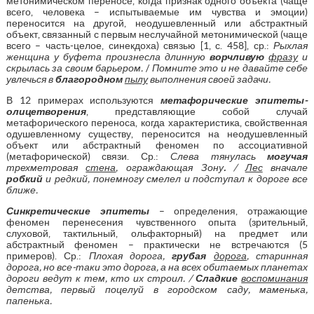
метонимическом переносе, когда признак одного объекта (чаще
всего, человека – испытываемые им чувства и эмоции)
переносится на другой, неодушевленный или абстрактный
объект, связанный с первым неслучайной метонимической (чаще
всего – часть-целое, синекдоха) связью [1, с. 458], ср.:
Рыхлая
женщина у буфета произнесла длинную
ворчливую
фразу
и
скрылась за своим барьером.
/
Помните это и не давайте себе
увлечься в
благородном
пылу
выполнения своей задачи.
В 12 примерах используются
м
етафорические
эпитеты-
олицетворения
, представляющие собой случай
метафорического переноса, когда характеристика, свойственная
одушевленному существу, переносится на неодушевленный
объект или абстрактный феномен по ассоциативной
(метафорической) связи. Ср.:
Слева тянулась
могучая
трехметровая
стена
, ограждающая Зону
.
/
Лес
вначале
робкий
и редкий, понемногу смелел и подступал к дороге все
ближе.
Синкретические эпитеты
– определения, отражающие
феномен перенесения чувственного опыта (зрительный,
слуховой, тактильный, ольфакторный) на предмет или
абстрактный феномен – практически не встречаются (5
примеров). Ср.:
Плохая дорога,
грубая
дорога
, старинная
дорога, но все-таки это дорога, а на всех обитаемых планетах
дороги ведут к тем, кто их строил. /
Сладкие
воспоминания
детства, первый поцелуй в городском саду, маменька,
папенька.