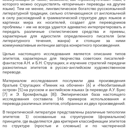
которого можно осуществлять «вторичные» переводы на другие
языки). Тем не менее, лингвистическое богатство русскоязычной
литературной традиции, сильно отличающееся от англоязычной
в силу расхождений в грамматической структуре двух языков и
картинах мира их носителей, создает для переводчиков
проблемы – им не всегда удается адекватно интерпретировать и
передать различные стилистические средства и приемы,
характерные для идиостиля определенного писателя (или
литературного течения, жанра) и стоящие за ними
коммуникативные интенции автора конкретного произведения.
Целью настоящего исследования является описание типов
эпитетов, характерных для творчества советских писателей-
фантастов А.Н. и Б.Н. Стругацких, и изучение стратегий передачи
разнотипных эпитетов в русско-английском художественном
переводе.
Материалом исследования послужили два произведения
братьев Стругацких «Пикник на обочине» [6] и «Необитаемый
остров» [5] на русском и английском языках (в переводе А.У. Буис
[7] и Э. Бромфильда [8]). Эмпирическая база настоящего
исследования составила 146 примеров использования и
перевода различных эпитетов, отобранных из двух произведений.
В теоретической литературе представлены различные типологии
эпитетов: 1) основанные на структурном (формальном)
принципе, где выделяются два критерия классификации эпитетов
по структуре (простые и сложные) и по частеречной