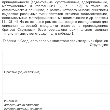
принадлежности (адъективные, субстантивные, адвербиальные,
местоименные и глагольные) [2, с. 45-49], а также на
семантическом принципе, в рамках которого многие лингвисты
выделяют различные типы эпитетов, включая тавтологические,
пояснительные, метафорические, метонимические и др. эпитеты
[1], [3], [4]. На их основе в рамках настоящего исследования для
описания авторской специфики эпитетов в произведениях
братьев Стругацких была составлена оригинальная сводная
типология эпитетов, отраженная в таблице 1.
Таблица 1. Сводная типология эпитетов в произведениях братьев
Стругацких
Простые (односложные)
Именные
адъективный эпитет;
субстантивный эпитет;