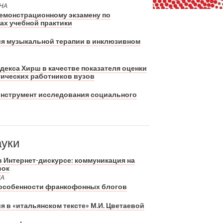
НА
емонстрационному экзамену по
ках учебной практики
я музыкальной терапии в инклюзивном
екса Хирш в качестве показателя оценки
гических работников вузов
инструмент исследования социального
ауки
 Интернет-дискурсе: коммуникация на
вок
НА
 особенности франкофонных блогов
я в «итальянском тексте» М.И. Цветаевой