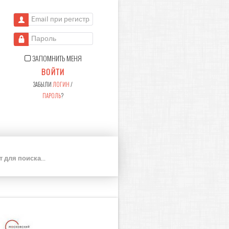
Email при регистрации
Пароль
ЗАПОМНИТЬ МЕНЯ
ВОЙТИ
ЗАБЫЛИ
ЛОГИН
/
ПАРОЛЬ
?
П
О
И
С
К