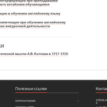
интерференции при преподавании
нного китайским обучающимся
ции в обучении английскому языку
омпетенции при обучении английскому
мках внеурочной деятельности
ки
ческой мысли А.В. Колчака в 1917-1920
Полезные ссылки
Конта
129226, 
ГОРЯЧАЯ ЛИНИЯ
4