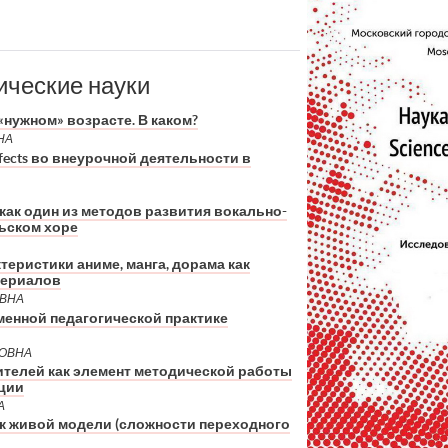
ические науки
нужном» возрасте. В каком?
НА
fects во внеурочной деятельности в
ак один из методов развития вокально-
ьском хоре
еристики аниме, манга, дорама как
териалов
ЕВНА
менной педагогической практике
РОВНА
ителей как элемент методической работы
ции
А
 к живой модели (сложности переходного