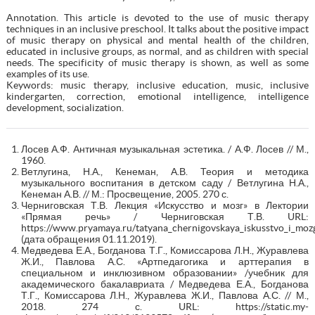
Annotation. This article is devoted to the use of music therapy
techniques in an inclusive preschool. It talks about the positive impact
of music therapy on physical and mental health of the children,
educated in inclusive groups, as normal, and as children with special
needs. The specificity of music therapy is shown, as well as some
examples of its use.
Keywords: music therapy, inclusive education, music, inclusive
kindergarten, correction, emotional intelligence, intelligence
development, socialization.
Лосев А.Ф. Античная музыкальная эстетика. / А.Ф. Лосев // М.,
1960.
Ветлугина, Н.А., Кенеман, А.В. Теория и методика
музыкального воспитания в детском саду / Ветлугина Н.А.,
Кенеман А.В. // М.: Просвещение, 2005. 270 с.
Черниговская Т.В. Лекция «Искусство и мозг» в Лектории
«Прямая речь» / Черниговская Т.В. URL:
https://www.pryamaya.ru/tatyana_chernigovskaya_iskusstvo_i_moz
(дата обращения 01.11.2019).
Медведева Е.А., Богданова Т.Г., Комиссарова Л.Н., Журавлева
Ж.И., Павлова А.С. «Артпедагогика и арттерапия в
специальном и инклюзивном образовании» /учебник для
академического бакалавриата / Медведева Е.А., Богданова
Т.Г., Комиссарова Л.Н., Журавлева Ж.И., Павлова А.С. // М.,
2018. 274 с. URL: https://static.my-