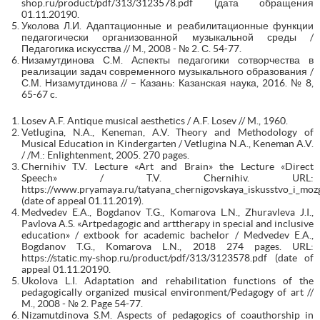
shop.ru/product/pdf/313/3123578.pdf (дата обращения
01.11.20190.
Уколова Л.И. Адаптационные и реабилитационные функции
педагогически организованной музыкальной среды /
Педагогика искусства // M., 2008 - № 2. С. 54-77.
Низамутдинова С.М. Аспекты педагогики сотворчества в
реализации задач современного музыкального образования /
С.М. Низамутдинова // – Казань: Казанская наука, 2016. № 8,
65-67 c.
Losev A.F. Antique musical aesthetics / A.F. Losev // M., 1960.
Vetlugina, N.A., Keneman, A.V. Theory and Methodology of
Musical Education in Kindergarten / Vetlugina N.A., Keneman A.V.
/ /M.: Enlightenment, 2005. 270 pages.
Chernihiv T.V. Lecture «Art and Brain» the Lecture «Direct
Speech» / T.V. Chernihiv. URL:
https://www.pryamaya.ru/tatyana_chernigovskaya_iskusstvo_i_moz
(date of appeal 01.11.2019).
Medvedev E.A., Bogdanov T.G., Komarova L.N., Zhuravleva J.I.,
Pavlova A.S. «Artpedagogic and arttherapy in special and inclusive
education» / extbook for academic bachelor / Medvedev E.A.,
Bogdanov T.G., Komarova L.N., 2018 274 pages. URL:
https://static.my-shop.ru/product/pdf/313/3123578.pdf (date of
appeal 01.11.20190.
Ukolova L.I. Adaptation and rehabilitation functions of the
pedagogically organized musical environment/Pedagogy of art //
M., 2008 - № 2. Page 54-77.
Nizamutdinova S.M. Aspects of pedagogics of coauthorship in