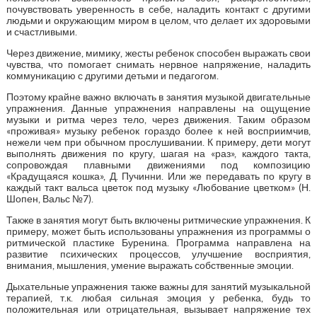
почувствовать уверенность в себе, наладить контакт с другими
людьми и окружающим миром в целом, что делает их здоровыми
и счастливыми.
Через движение, мимику, жесты ребенок способен выражать свои
чувства, что помогает снимать нервное напряжение, наладить
коммуникацию с другими детьми и педагогом.
Поэтому крайне важно включать в занятия музыкой двигательные
упражнения. Данные упражнения направлены на ощущение
музыки и ритма через тело, через движения. Таким образом
«проживая» музыку ребенок гораздо более к ней восприимчив,
нежели чем при обычном прослушивании. К примеру, дети могут
выполнять движения по кругу, шагая на «раз», каждого такта,
сопровождая плавными движениями под композицию
«Крадущаяся кошка», Д. Пучинни. Или же передавать по кругу в
каждый такт вальса цветок под музыку «Любование цветком» (Н.
Шопен, Вальс №7).
Также в занятия могут быть включены ритмические упражнения. К
примеру, может быть использованы упражнения из программы о
ритмической пластике Буренина. Программа направлена на
развитие психических процессов, улучшение восприятия,
внимания, мышления, умение выражать собственные эмоции.
Дыхательные упражнения также важны для занятий музыкальной
терапией, т.к. любая сильная эмоция у ребенка, будь то
положительная или отрицательная, вызывает напряжение тех