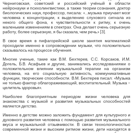
Черниговская, советский и российский учёный в области
нейронауки и психолингвистики, а также теории сознания, доктор
биологических наук, профессор, писала: «…музыка приучает мозг
человека к концентрации, к выделению слухового сигнала из
некого общего фона, к чувствительности к ритму, к очень
маленьким изменениям в спектрах. Она делает очень серьезную
работу, более серьезную, я бы сказала, чем речь.» [3].
В свое время в пифагорейской школе занятия математикой
проходили именно в сопровождении музыки, что положительно
сказывалось на процессе обучения.
Многие ученые, такие как В.М. Бехтерев, С.С. Корсаков, И.М.
Догель, Б.В. Асафьев и другие, занимались исследованиями о
положительном влиянии музыкальной терапии на организм
человека, на его социальную активность, коммуникативные
функции, творческие способности. В.М. Бехтерев писал: «Музыка
не только фактор облагораживающий, воспитательный. Музыка –
целитель здоровья».
Наиболее благоприятным периодом жизни человека для
знакомства с музыкой и развития музыкальных способностей
является детство.
Именно в детстве можно заложить фундамент для культурного и
духовного развития человека с помощью развития музыкального
вкуса и музыкальной отзывчивости. В связи технологичностью
современной жизни и высоким ритмом жизни, дети находятся в