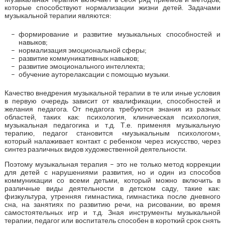
которые способствуют нормализации жизни детей. Задачами
музыкальной терапии являются:
формирование и развитие музыкальных способностей и
навыков;
нормализация эмоциональной сферы;
развитие коммуникативных навыков;
развитие эмоционального интеллекта;
обучение ауторелаксации с помощью музыки.
Качество внедрения музыкальной терапии в те или иные условия
в первую очередь зависит от квалификации, способностей и
желания педагога. От педагога требуются знания из разных
областей, таких как: психология, клиническая психология,
музыкальная педагогика и т.д. Т.е. применяя музыкальную
терапию, педагог становится «музыкальным психологом»,
который налаживает контакт с ребенком через искусство, через
синтез различных видов художественной деятельности.
Поэтому музыкальная терапия – это не только метод коррекции
для детей с нарушениями развития, но и один из способов
коммуникации со всеми детьми, который можно включить в
различные виды деятельности в детском саду, такие как:
физкультура, утренняя гимнастика, гимнастика после дневного
сна, на занятиях по развитию речи, на рисовании, во время
самостоятельных игр и т.д. Зная инструменты музыкальной
терапии, педагог или воспитатель способен в короткий срок снять