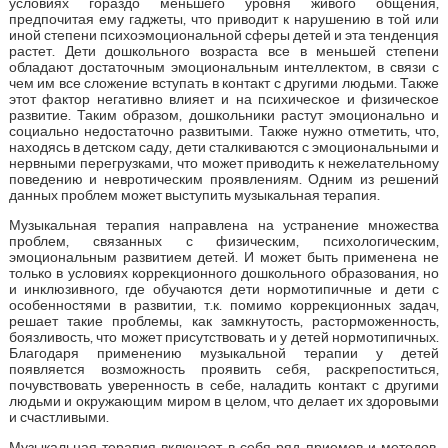
условиях гораздо меньшего уровня живого общения,
предпочитая ему гаджеты, что приводит к нарушению в той или
иной степени психоэмоциональной сферы детей и эта тенденция
растет. Дети дошкольного возраста все в меньшей степени
обладают достаточным эмоциональным интеллектом, в связи с
чем им все сложение вступать в контакт с другими людьми. Также
этот фактор негативно влияет и на психическое и физическое
развитие. Таким образом, дошкольники растут эмоционально и
социально недостаточно развитыми. Также нужно отметить, что,
находясь в детском саду, дети сталкиваются с эмоциональными и
нервными перегрузками, что может приводить к нежелательному
поведению и невротическим проявлениям. Одним из решений
данных проблем может выступить музыкальная терапия.
Музыкальная терапия направлена на устранение множества
проблем, связанных с физическим, психологическим,
эмоциональным развитием детей. И может быть применена не
только в условиях коррекционного дошкольного образования, но
и инклюзивного, где обучаются дети нормотипичные и дети с
особенностями в развитии, т.к. помимо коррекционных задач,
решает такие проблемы, как замкнутость, расторможенность,
боязливость, что может присутствовать и у детей нормотипичных.
Благодаря применению музыкальной терапии у детей
появляется возможность проявить себя, раскрепоститься,
почувствовать уверенность в себе, наладить контакт с другими
людьми и окружающим миром в целом, что делает их здоровыми
и счастливыми.
Музыкальная терапия включает в себя ряд приемов и методов,