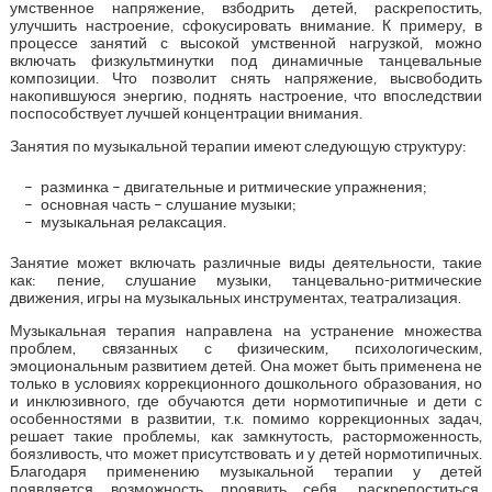
умственное напряжение, взбодрить детей, раскрепостить,
улучшить настроение, сфокусировать внимание. К примеру, в
процессе занятий с высокой умственной нагрузкой, можно
включать физкультминутки под динамичные танцевальные
композиции. Что позволит снять напряжение, высвободить
накопившуюся энергию, поднять настроение, что впоследствии
поспособствует лучшей концентрации внимания.
Занятия по музыкальной терапии имеют следующую структуру:
разминка – двигательные и ритмические упражнения;
основная часть – слушание музыки;
музыкальная релаксация.
Занятие может включать различные виды деятельности, такие
как: пение, слушание музыки, танцевально-ритмические
движения, игры на музыкальных инструментах, театрализация.
Музыкальная терапия направлена на устранение множества
проблем, связанных с физическим, психологическим,
эмоциональным развитием детей. Она может быть применена не
только в условиях коррекционного дошкольного образования, но
и инклюзивного, где обучаются дети нормотипичные и дети с
особенностями в развитии, т.к. помимо коррекционных задач,
решает такие проблемы, как замкнутость, расторможенность,
боязливость, что может присутствовать и у детей нормотипичных.
Благодаря применению музыкальной терапии у детей
появляется возможность проявить себя, раскрепоститься,