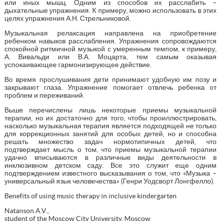
или иных мышц. Одним из способов их расслабить –
дыхательные упражнения. К примеру, можно использовать в этих
целях упражнения А.Н. Стрельниковой.
Музыкальная релаксация направлена на приобретение
ребенком навыков расслабления. Упражнения сопровождаются
спокойной ритмичной музыкой с умеренным темпом, к примеру,
А. Вивальди или В.А. Моцарта, тем самым оказывая
успокаивающее гармонизирующее действие.
Во время прослушивания дети принимают удобную им позу и
закрывают глаза. Упражнение помогает отвлечь ребенка от
проблем и переживаний.
Выше перечислены лишь некоторые приемы музыкальной
терапии, но их достаточно для того, чтобы проиллюстрировать,
насколько музыкальная терапия является подходящей не только
для коррекционных занятий для особых детей, но и способна
решать множество задач нормотипичных детей, что
подтверждает мысль о том, что приемы музыкальной терапии
удачно вписываются в различные виды деятельности в
инклюзивном детском саду. Все это служит еще одним
подтверждением известного высказывания о том, что «Музыка –
универсальный язык человечества» (Генри Уодсворт Лонгфелло).
Benefits of using music therapy in inclusive kindergarten
Natanson A.V.,
student of the Moscow City University, Moscow