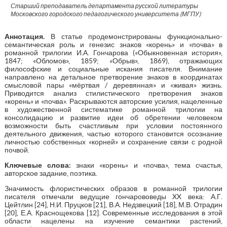
Старший преподаватель департамента русской литературы
Московского городского педагогического университета (МГПУ)
Аннотация
.
В статье продемонстрированы функционально-
семантическая роль и генезис знаков «корень» и «почва» в
романной трилогии И.А. Гончарова («Обыкновенная история»,
1847; «Обломов», 1859; «Обрыв», 1869), отражающих
философские и социальные искания писателя. Внимание
направлено на детальное претворение знаков в координатах
смысловой пары «мёртвая / деревянная» и «живая» жизнь.
Приводится анализ стилистического претворения знаков
«корень» и «почва». Раскрываются авторские усилия, нацеленные
в художественной систематике романной трилогии на
консолидацию и развитие идеи об обретении человеком
возможности быть счастливым при условии постоянного
деятельного движения, частью которого становится осознание
личностью собственных «корней» и сохранение связи с родной
почвой.
Ключевые слова:
знаки «корень» и «почва», тема счастья,
авторское задание, поэтика.
Значимость флористических образов в романной трилогии
писателя отмечали ведущие гончарововеды XX века: А.Г.
Цейтлин [24], Н.И. Пруцков [21], В.А. Недзвецкий [18], М.В. Отрадин
[20], Е.А. Краснощекова [12]. Современные исследования в этой
области нацелены на изучение семантики растений,