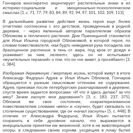
Гончаров многократно акцентирует растительные знаки в их
историко-социальном и эмоционально-психологическом
смыслах [1, с. 71, 77, 79, 83, 84, 89, 92, 94, 97, 101, 102, 109, 113].
В дальнейшем развитии действия жизнь героя еще более
отчетливо соотнесена с его детством, проведенным в родной
деревне, – через явленный автором параллелизм образов
Обломова и тепличного растения. Дом Пшеницыной становится
для Ильи Ильича городской Обломовкой, в которой героя, по
словам повествователя, «как будто невидимая рука посадила, как
драгоценное растение
, в тень от жара, под кров от дождя и
ухаживает за ним,
лелеет
», здесь он не испытывает
«мучительных терзаний» о том, что он «не живет, а
прозябает
» [3,
с. 384].
Изображая
деревянную / мертвую жизнь
, которой живут в итоге
Александр Федорыч Адуев и Илья Ильич Обломов, Гончаров
обращается к разным смысловым оттенкам ее содержания.
Адуев, приезжая после петербургских разочарований в деревню,
спустя время задается вопросами: «И что я здесь делаю? за что
вяну
? Зачем
гаснут
мои дарования?» [3, с. 183, 237, 375].
Обломов же свое состояние, охарактеризованное
повествователем словами «
вяло
» и «скучно», будет связывать со
столичным существованием, где он «начал
гаснуть
» [5, с. 448]. В
отличие от Александра Федорыча, Илья Ильич пытается
сохранить в себе духовное начало, что выражается в
инерциальном принятии им жизненной, хотя и не животворящей
опоры: в следовании своим
корням
, уходящим в
почву
бытия