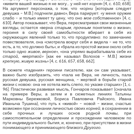
«живите вашей жизнью я не могу... у ней нет
корня
» [4, с. 610, 658].
На аргумент персонажа, о том, что «
корни
[которым следует
девушка – М.В.] подгнили давно», Вера парирует: «у меня оружие
слабо – и только имеет ту цену, что оно
мое собственное
» [4, с.
610]. Автор показывает, что Вера, пересматривая свои жизненные
взгляды, остается «верна
старым
,
прочным
понятиям о жизни»,
героиня в силу своей самобытности вбирает в себя из
окружающих явлений только то, что продуктивно: по замечанию
повествователя, она «смотрела вокруг себя и видела – не то, что
есть, а то, что должно быть», и «брала из простой жизни около себя
только одно
живое, верное
», «она упрямо вырабатывала себе из
старой, «мертвой»
[как ее называл Волохов – М.В.] жизни
крепкую, живую жизнь
» [4, с. 616, 657, 658, 662].
В сюжете «падения» героини писателю, как он сам указывает,
важно было изобразить, что «пала не Вера, не личность, пала
русская девушка, русская женщина, – жертвой в борьбе старой
жизни с новою: она не хотела жить слепо, по указке старших» [1, с.
96]. Пластически развивая мысль, Гончаров показывает (сначала
на примере Веры, а затем и в сюжетных линиях Татьяны
Марковны Бережковой, Бориса Павловича Райского, Ивана
Иваныча Тушина), что путь к «живой» – новой – жизни, счастью
возможен при осознании личностью своих
корней
, в сохранении в
себе прочных и лучших основ родной
почвы
, при
самостоятельном
определении и прохождении человеком по
пути индивидуального бытия, и, конечно, при присутствии в жизни
понимающего и принимающего близкого
Другого
.