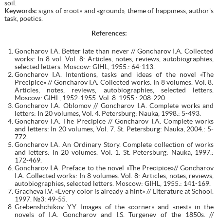
soil.
Keywords:
signs of «root» and «ground», theme of happiness, author's
task, poetics.
References
:
Goncharov I.A. Better late than never // Goncharov I.A. Collected
works: In 8 vol. Vol. 8: Articles, notes, reviews, autobiographies,
selected letters. Moscow: GIHL, 1955.: 64-113.
Goncharov I.A. Intentions, tasks and ideas of the novel «The
Precipice» // Goncharov I.А. Collected works: In 8 volumes. Vol. 8:
Articles, notes, reviews, autobiographies, selected letters.
Moscow: GIHL, 1952-1955. Vol. 8. 1955.: 208-220.
Goncharov I.A. Oblomov // Goncharov I.A. Complete works and
letters: In 20 volumes, Vol. 4. Petersburg: Nauka, 1998.: 5-493.
Goncharov I.A. The Precipice // Goncharov I.A. Complete works
and letters: In 20 volumes, Vol. 7. St. Petersburg: Nauka, 2004.: 5-
772.
Goncharov I.A. An Ordinary Story. Complete collection of works
and letters: In 20 volumes. Vol. 1. St. Petersburg: Nauka, 1997.:
172-469.
Goncharov I.A. Preface to the novel «The Precipice»// Goncharov
I.A. Collected works: In 8 volumes. Vol. 8: Articles, notes, reviews,
autobiographies, selected letters. Moscow: GIHL, 1955.: 141-169.
Gracheva I.V. «Every color is already a hint» // Literature at School.
1997. №3: 49-55.
Grebenshchikov Y.Y. Images of the «corner» and «nest» in the
novels of I.A. Goncharov and I.S. Turgenev of the 1850s. //