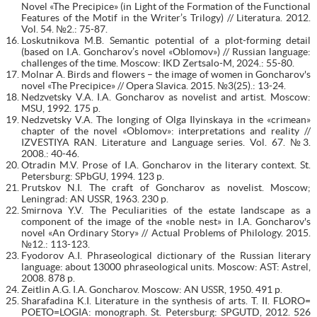
Novel «The Precipice» (in Light of the Formation of the Functional
Features of the Motif in the Writer’s Trilogy) // Literatura. 2012.
Vol. 54. №2.: 75-87.
Loskutnikova M.B. Semantic potential of a plot-forming detail
(based on I.A. Goncharov’s novel «Oblomov») // Russian language:
challenges of the time. Moscow: IKD Zertsalo-M, 2024.: 55-80.
Molnar A. Birds and flowers – the image of women in Goncharov's
novel «The Precipice» // Opera Slavica. 2015. №3(25).: 13-24.
Nedzvetsky V.A. I.A. Goncharov as novelist and artist. Moscow:
MSU, 1992. 175 p.
Nedzvetsky V.A. The longing of Olga Ilyinskaya in the «crimean»
chapter of the novel «Oblomov»: interpretations and reality //
IZVESTIYA RAN. Literature and Language series. Vol. 67. №3.
2008.: 40-46.
Otradin M.V. Prose of I.A. Goncharov in the literary context. St.
Petersburg: SPbGU, 1994. 123 p.
Prutskov N.I. The craft of Goncharov as novelist. Moscow;
Leningrad: AN USSR, 1963. 230 p.
Smirnova Y.V. The Peculiarities of the estate landscape as a
component of the image of the «noble nest» in I.A. Goncharov's
novel «An Ordinary Story» // Actual Problems of Philology. 2015.
№12.: 113-123.
Fyodorov A.I. Phraseological dictionary of the Russian literary
language: about 13000 phraseological units. Moscow: AST: Astrel,
2008. 878 p.
Zeitlin A.G. I.A. Goncharov. Moscow: AN USSR, 1950. 491 p.
Sharafadina K.I. Literature in the synthesis of arts. T. II. FLORO=
POETO=LOGIA: monograph. St. Petersburg: SPGUTD, 2012. 526