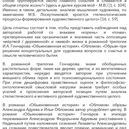
собою группируются около главного события и сливаются
в
общем строе жизни
!» (здесь и далее курсив мой – М.В.) [1, с. 104].
Именно в таком, детальном, анализе мышления художника, по
замечанию М.Б. Лоскутниковой, кроются «телеологические
процессы формирования художественного целого» [16, с. 59].
Цель статьи
состоит в том, чтобы представить наблюдения над
авторской работой со знаками «
корень
» и «
почва
»,
претворенными как органическая и значимая часть оппозиции
«мёртвой / деревянной» и «живой» жизни в романной трилогии
И.А. Гончарова «Обыкновенная история», «Обломов», «Обрыв» при
решении концептуальных для художника вопросов о счастье и
смысле человеческого бытия.
В романной трилогии Гончарова знаки обобщенных
растительных форм, такие как дерево, цветок, и их вегетативных
характеристик, нередко вводятся автором при уточнении
внешнего облика героя и его психоэмоционального состояния.
При этом дешифровка нравственных оценок и философско-
онтологической смысловой нагрузки знаков требует особых
усилий и прояснения авторской позиции путем анализа
стилистического и мотивного уровней художественного целого.
В романах «Обыкновенная история» и «Обломов» образы
Александра Адуева и Ильи Обломова автор уподобляет цветку. В
романе «Обыкновенная история» Гончаров в эпизоде
переживания Александром Федорычем Адуевым расставания с
Надинькой путем наложения сознания Лизаветы Александровны
на сознание повествователя вводит прямую номинацию и ряд