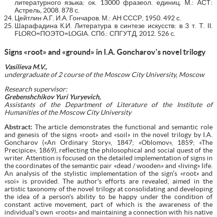
литературного языка: ок. 13000 фразеол. единиц. М.: АСТ:
Астрель, 2008. 878 с.
Цейтлин А.Г. И.А. Гончаров. М.: АН СССР, 1950. 492 с.
Шарафадина К.И. Литература в синтезе искусств: в 3 т. Т. II.
FLORO=ПОЭТО=LOGIA. СПб.: СПГУТД, 2012. 526 с.
Signs «root» and «ground» in I.A. Goncharov's novel trilogy
Vasilieva M.V.,
undergraduate of 2 course of the Moscow City University, Moscow
Research supervisor:
Grebenshchikov Yuri Yuryevich,
Assistants of the Department of Literature of the Institute of
Humanities of the Moscow City University
Abstract:
The article demonstrates the functional and semantic role
and genesis of the signs «root» and «soil» in the novel trilogy by I.A.
Goncharov («An Ordinary Story», 1847; «Oblomov», 1859; «The
Precipice», 1869), reflecting the philosophical and social quest of the
writer. Attention is focused on the detailed implementation of signs in
the coordinates of the semantic pair «dead / wooden» and «living» life.
An analysis of the stylistic implementation of the sign’s «root» and
«soi» is provided. The author's efforts are revealed, aimed in the
artistic taxonomy of the novel trilogy at consolidating and developing
the idea of a person's ability to be happy under the condition of
constant active movement, part of which is the awareness of the
individual's own «roots» and maintaining a connection with his native