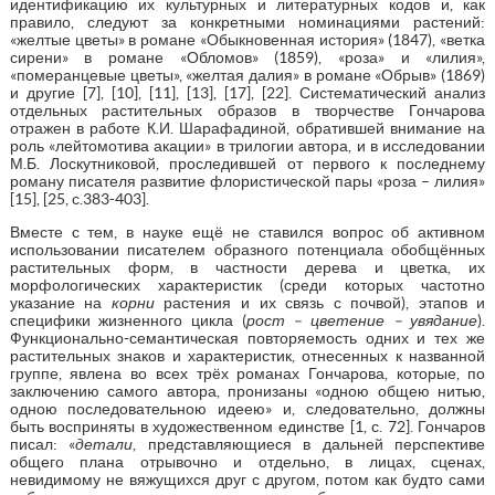
идентификацию их культурных и литературных кодов и, как
правило, следуют за конкретными номинациями растений:
«желтые цветы» в романе «Обыкновенная история» (1847), «ветка
сирени» в романе «Обломов» (1859), «роза» и «лилия»,
«померанцевые цветы», «желтая далия» в романе «Обрыв» (1869)
и другие [7], [10], [11], [13], [17], [22]. Систематический анализ
отдельных растительных образов в творчестве Гончарова
отражен в работе К.И. Шарафадиной, обратившей внимание на
роль «лейтомотива акации» в трилогии автора, и в исследовании
М.Б. Лоскутниковой, проследившей от первого к последнему
роману писателя развитие флористической пары «роза – лилия»
[15], [25, с.383-403].
Вместе с тем, в науке ещё не ставился вопрос об активном
использовании писателем образного потенциала обобщённых
растительных форм, в частности дерева и цветка, их
морфологических характеристик (среди которых частотно
указание на
корни
растения и их связь с почвой), этапов и
специфики жизненного цикла (
рост – цветение – увядание
).
Функционально-семантическая повторяемость одних и тех же
растительных знаков и характеристик, отнесенных к названной
группе, явлена во всех трёх романах Гончарова, которые, по
заключению самого автора, пронизаны «одною общею нитью,
одною последовательною идеею» и, следовательно, должны
быть восприняты в художественном единстве [1, с. 72]. Гончаров
писал: «
детали
, представляющиеся в дальней перспективе
общего плана отрывочно и отдельно, в лицах, сценах,
невидимому не вяжущихся друг с другом, потом как будто сами