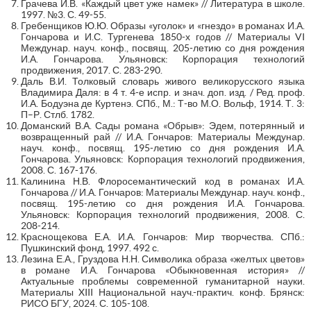
Грачева И.В. «Каждый цвет уже намек» // Литература в школе.
1997. №3. С. 49-55.
Гребенщиков Ю.Ю. Образы «уголок» и «гнездо» в романах И.А.
Гончарова и И.С. Тургенева 1850-х годов // Материалы VI
Междунар. науч. конф., посвящ. 205-летию со дня рождения
И.А. Гончарова. Ульяновск: Корпорация технологий
продвижения, 2017. С. 283-290.
Даль В.И. Толковый словарь живого великорусского языка
Владимира Даля: в 4 т. 4-е испр. и знач. доп. изд. / Ред. проф.
И.А. Бодуэна де Куртенэ. СПб., М.: Т-во М.О. Вольф, 1914. Т. 3:
П–Р. Стлб. 1782.
Доманский В.А. Сады романа «Обрыв»: Эдем, потерянный и
возвращенный рай // И.А. Гончаров: Материалы Междунар.
науч. конф., посвящ. 195-летию со дня рождения И.А.
Гончарова. Ульяновск: Корпорация технологий продвижения,
2008. С. 167-176.
Калинина Н.В. Флоросемантический код в романах И.А.
Гончарова // И.А. Гончаров: Материалы Междунар. науч. конф.,
посвящ. 195-летию со дня рождения И.А. Гончарова.
Ульяновск: Корпорация технологий продвижения, 2008. С.
208-214.
Краснощекова Е.А. И.А. Гончаров: Мир творчества. СПб.:
Пушкинский фонд, 1997. 492 с.
Лезина Е.А., Груздова Н.Н. Символика образа «желтых цветов»
в романе И.А. Гончарова «Обыкновенная история» //
Актуальные проблемы современной гуманитарной науки.
Материалы XIII Национальной науч.-практич. конф. Брянск:
РИСО БГУ, 2024. С. 105-108.