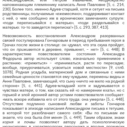
напоминающим племяннику написать Анне Павловне [5, с. 214,
230]. Более того, именно Адуев-старший, хотя и сетует на письма
родственницы, получаемые «
ежемесячно
», поддерживает контакт
с ней, о чем сообщено им в иронических замечаниях супруге:
«поди переписывайся с матерью», «поди разделывайся с
матерью: то-то заведется переписка!» [5, с. 293, 387, 413].
Невозможность восстановления Александром разорванных
связей постулирована Гончаровым в период пребывания героя в
Грачах после жизни в столице: он «думал, что эта скука пройдет,
что он
приживется
в деревне, привыкнет, – нет» [5, с. 448]. В
характеристике повествователем состояния Александра
Федорыча автор использует слово, изначально применимое к
растению: «прижиться» – «приниматься, расти по пересадке;
вообще, приурочиваться, усвоиться новой местности» [9, стлб.
1078]. Родная усадьба, материнский дом и связанные с ними
семейные ценности становятся ему чуждыми, перемены видны и
Анне Павловне, замечающей, что сыну «ничто не мило на родной
стороне» [5, с. 441]. Адуев-младший хотя и задумывается о
чувствах матери, о том, как сказать ей «о намерении ехать», но с
горькой и злой иронией автор устами повествователя сообщает:
«мать вскоре избавила его от этого труда: она умерла» [5, с. 448].
Отсутствие подлинно сыновней любви и заботы Гончаров
показывает в эпизоде написания Александром письма к тетушке,
в которой тот разоблачает самого себя: «Вы по письмам
ее
знаете, что она была
для меня
» [5, с. 449]. Таким образом, знаки
корня
и
почвы
позволяют автору дать психологическую
нюансировку в характерологии персонажа и вполне логически