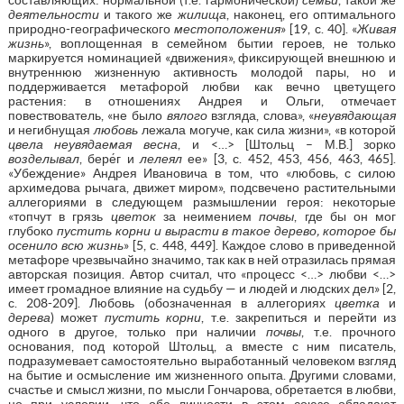
деятельности
и такого же
жилища
, наконец, его оптимального
природно-географического
местоположения
» [19, с. 40]. «
Живая
жизнь
», воплощенная в семейном бытии героев, не только
маркируется номинацией «движения», фиксирующей внешнюю и
внутреннюю жизненную активность молодой пары, но и
поддерживается метафорой любви как вечно цветущего
растения: в отношениях Андрея и Ольги, отмечает
повествователь, «не было
вялого
взгляда, слова», «
неувядающая
и негибнущая
любовь
лежала могуче, как сила жизни», «в которой
цвела неувядаемая весна
, и <…> [Штольц – М.В.] зорко
возделывал
, бере́г и
лелеял
ее» [3, с. 452, 453, 456, 463, 465].
«Убеждение» Андрея Ивановича в том, что «любовь, с силою
архимедова рычага, движет миром», подсвечено растительными
аллегориями в следующем размышлении героя: некоторые
«топчут в грязь
цветок
за неимением
почвы
, где бы он мог
глубоко
пустить корни и вырасти в такое дерево, которое бы
осенило всю жизнь
» [5, с. 448, 449]. Каждое слово в приведенной
метафоре чрезвычайно значимо, так как в ней отразилась прямая
авторская позиция. Автор считал, что «процесс <…> любви <…>
имеет громадное влияние на судьбу — и людей и людских дел» [2,
с. 208-209]. Любовь (обозначенная в аллегориях
цветка
и
дерева
) может
пустить корни
, т.е. закрепиться и перейти из
одного в другое, только при наличии
почвы
, т.е. прочного
основания, под которой Штольц, а вместе с ним писатель,
подразумевает самостоятельно выработанный человеком взгляд
на бытие и осмысление им жизненного опыта. Другими словами,
счастье и смысл жизни, по мысли Гончарова, обретается в любви,
но при условии, что обе личности в этом союзе обладают