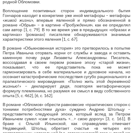
родной Обломовки.
Воплощение позитивных сторон индивидуального бытия
Гончаров находит в конкретике уже иной метафоры – метафоры
«
живой жизни
», впервые явленной и прямо обозначенной в
романе «Обрыв» – в картине «
Пробуждения
», как ее определял
сам автор [1, с. 79]. В то же время уже в предыдущих «образах и
картинах» (романах) писателем обнаруживаются значимые
характеристики этого явления [1, с. 67].
В романе «Обыкновенная история» это претворилось в попытке
Петра Иваныча оторвать корни от службы и завода и оставить
каменную почву ради Лизаветы Александровны. Писатель,
воссоздавая в своем первом романе эпоху «старой жизни»,
показывает, что ее представитель пока не может
гармонизировать в себе материальное и духовное начала, но
осознает катастрофические последствия сугубо рационального и
прагматического мировидения: «Полно жить этой
деревянной
жизнью
!» – декларирует дядя, повторяя метафорическую
формулу племянника, но разумея ее смысл в виду собственного
опыта [5, с. 462], [6, с. 162].
В романе «Обломов» обрести равновесие «практических сторон с
тонкими потребностями духа» суждено Андрею Штольцу –
представителю следующей эпохи, который вслед за Петром
Иванычем сумел «
сам
отыскать <…>
свою
дорогу» [3, с. 161]. В
браке с Ольгой Ильинской, как справедливо отмечает
Недзвецкий, Штольц обретает счастье «в четырех его
составляющих: нормальной (т.е. гармонической)
семьи
, такой же