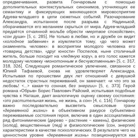
опредмечивания, развита Гончаровым с помощью
дополнительных контекстуальных синонимов, уточняющих ее
семантику и фиксирующих меняющееся мировосприятие
Адуева-младшего в цепи сюжетных событий. Разочарование
Александра, испытанное после разрыва с Надинькой,
оборачивается его желанием скрыться от мира. Адуев-младший
предаётся отчаянной мольбе обрести «
мертвое
спокойствие»,
«
сон
души» [5, с. 285]. Не только в любви, но и дружбе он видит
«
холодное
забвение» и изумляется тому, «до чего может
окаменеть
человек»: в восприятии молодого человека его
«товарищ детства», «друг юности» Поспелов, ныне столичный
житель, больше походит на «
ледяную
кору», а его голос кажется
молодому человеку «
монотонным
и
бесчувственным
» [5, с. 317,
318, 326]. Следующее романтическое увлечение, связанное с
Юлией Тафаевой, снова не удовлетворяет Александра.
Испытывая по прошествии двух лет отношений с девушкой
недостаток страстных переживаний, он замечает: «и что это за
любовь! <…> какая-то
сонная, без энергии
» [5, с. 373]. Герой
романа «Обрыв» Борис Павлович Райский, испытывая подобные
чувства к Наташе, дает аналогичную оценку своему состояния:
«это
растительная
жизнь, не жизнь, а
сон
» [4, с. 116]. Гончарову
важно последовательно высветить смысловые грани
«
деревянной жизни
» в объективном ракурсе субъективно
переживаемые состояния героя, включив в один ассоциативный
ряд фитонимические (дерево – растение – камень), физические
(холод), вещественные (лед) и физиологические (сон, энергия)
характеристики в качестве психологических. В результате чего на
ценностном уровне «
деревянная жизнь
» позиционируется как