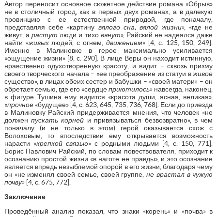
Автор переносит основное сюжетное действие романа «Обрыв»
не в столичный город, как в первых двух романах, а в далекую
провинцию с ее естественной природой, где поначалу,
представляя себе «картину
вялого сна, вялой жизни
», «где не
живут, а
растут
люди и тихо
вянут
», Райский не надеялся даже
найти «
живых
людей, с огнем,
движением
» [4, с. 125, 150, 249].
Именно в Малиновке в герое максимально усиливается
«ощущение жизни» [8, с. 290]. В лице Веры он находит истинную,
нравственно одухотворенную красоту, и видит – сквозь призму
своего творческого начала – «ее преображение из статуи в
живое
существо», в лицах обеих сестер и бабушки – «своей матери» – он
обретает семью, где его «сердце
приютилось
» навсегда, наконец,
в фигуре Тушина ему видится «красота души, ясная, великая»,
«
прочное
«будущее» [4, с. 623, 645, 735, 736, 768]. Если до приезда
в Малиновку Райский придерживается мнения, что человек «не
должен
пускать корней
и привязываться безвозвратно», в чем
поначалу (и не только в этом) герой оказывается схож с
Волоховым, то впоследствии ему открывается возможность
нарасти «
крепкой связью
» с родными людьми [4, с. 150, 771].
Борис Павлович Райский, по словам повествователя, приходит к
осознанию простой жизни «в наготе ее правды», и это осознание
является впредь незыблемой опорой в его жизни, благодаря чему
он «не изменял своей семье, своей группе,
не врастал в чужую
почву
» [4, с. 675, 772].
Заключение
Проведённый анализ показал, что знаки «корень» и «почва» в