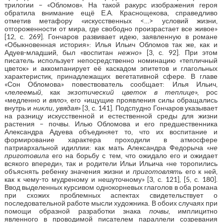
трилогии – «Обломов». На такой ракурс изображения героя
обратила внимание ещё Е.А. Краснощекова, справедливо
отметив метафору «искусственных <…> условий жизни,
отгороженности от мира, где свободно произрастает все живое»
[12, с. 269]. Гончаров развивает идею, заявленную в романе
«Обыкновенная история»: Илья Ильич Обломов так же, как и
Адуев-младший, был «воспитан
нежно
» [3, с. 92]. При этом
писатель использует непосредственно номинацию «тепличный
цветок» и аккомпанирует её каскадом эпитетов и глагольных
характеристик, принадлежащих вегетативной сфере. В главе
«Сон Обломова» повествователь сообщает: Илья Ильич,
«
лелеемый
, как
экзотический цветок в теплице
», рос
«медленно и
вяло
», его «ищущие проявления силы обращались
внутрь и
никли, увядая
» [3, с. 141]. Подспудно Гончаров указывает
на разницу искусственной и естественной среды для жизни
растения – почвы. Илью Обломова и его предшественника
Александра Адуева объединяет то, что их воспитание и
формирование характера проходили в атмосфере
патриархальной идиллии: как мать Александра Федорыча «
не
приготовила
его на борьбу с тем, что ожидало его и ожидает
всякого впереди», так и родители Ильи Ильича «не торопились
объяснять ребенку значения жизни и
приготовлять
его к ней,
как к чему-то мудреному и нешуточному» [3, с. 121], [5, с. 180].
Ввод выделенных курсивом однокорневых глаголов в оба романа
при схожих проблемных аспектах свидетельствует о
последовательной работе мысли художника. В обоих случаях при
помощи образной разработки знака
почвы
, имплицитно
явленного в проводимой писателем параллели созревания