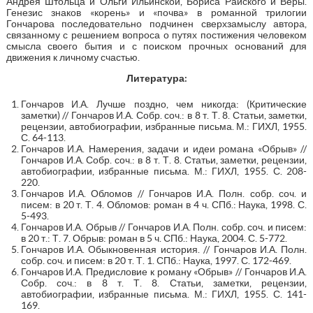
Андрея Штольца и Ольги Ильинской, Бориса Райского и Веры.
Генезис знаков «корень» и «почва» в романной трилогии
Гончарова последовательно подчинен сверхзамыслу автора,
связанному с решением вопроса о путях постижения человеком
смысла своего бытия и с поиском прочных оснований для
движения к личному счастью.
Литература:
Гончаров И.А. Лучше поздно, чем никогда: (Критические
заметки) // Гончаров И.А. Собр. соч.: в 8 т. Т. 8. Статьи, заметки,
рецензии, автобиографии, избранные письма. М.: ГИХЛ, 1955.
С. 64-113.
Гончаров И.А. Намерения, задачи и идеи романа «Обрыв» //
Гончаров И.А. Собр. соч.: в 8 т. Т. 8. Статьи, заметки, рецензии,
автобиографии, избранные письма. М.: ГИХЛ, 1955. С. 208-
220.
Гончаров И.А. Обломов // Гончаров И.А. Полн. собр. соч. и
писем: в 20 т. Т. 4. Обломов: роман в 4 ч. СПб.: Наука, 1998. С.
5-493.
Гончаров И.А. Обрыв // Гончаров И.А. Полн. собр. соч. и писем:
в 20 т.: Т. 7. Обрыв: роман в 5 ч. СПб.: Наука, 2004. С. 5-772.
Гончаров И.А. Обыкновенная история. // Гончаров И.А. Полн.
собр. соч. и писем: в 20 т. Т. 1. СПб.: Наука, 1997. С. 172-469.
Гончаров И.А. Предисловие к роману «Обрыв» // Гончаров И.А.
Собр. соч.: в 8 т. Т. 8. Статьи, заметки, рецензии,
автобиографии, избранные письма. М.: ГИХЛ, 1955. С. 141-
169.