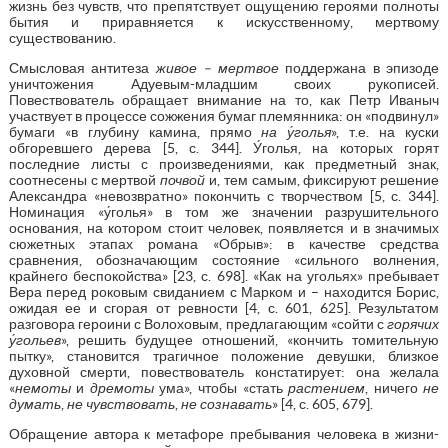
жизнь без чувств, что препятствует ощущению героями полноты
бытия и приравняется к искусственному, мертвому
существованию.
Смысловая антитеза
живое – мертвое
поддержана в эпизоде
уничтожения Адуевым-младшим своих рукописей.
Повествователь обращает внимание на то, как Петр Иваныч
участвует в процессе сожжения бумаг племянника: он «подвинул»
бумаги «в глубину камина, прямо
на у́голья
», т.е. на куски
обгоревшего дерева [5, с. 344]. У́голья, на которых горят
последние листы с произведениями, как предметный знак,
соотнесены с мертвой
почвой
и, тем самым, фиксируют решение
Александра «невозвратно» покончить с творчеством [5, с. 344].
Номинация «у́голья» в том же значении разрушительного
основания, на котором стоит человек, появляется и в значимых
сюжетных этапах романа «Обрыв»: в качестве средства
сравнения, обозначающим состояние «сильного волнения,
крайнего беспокойства» [23, с. 698]. «Как на угольях» пребывает
Вера перед роковым свиданием с Марком и – находится Борис,
ожидая ее и сгорая от ревности [4, с. 601, 625]. Результатом
разговора героини с Волоховым, предлагающим «сойти с
горячих
у́гольев
», решить будущее отношений, «кончить томительную
пытку», становится трагичное положение девушки, близкое
духовной смерти, повествователь констатирует: она желала
«
немоты
и
дремоты
ума», чтобы «стать
растением
, ничего
не
думать
,
не чувствовать
,
не сознавать
» [4, с. 605, 679].
Обращение автора к метафоре пребывания человека в жизни-