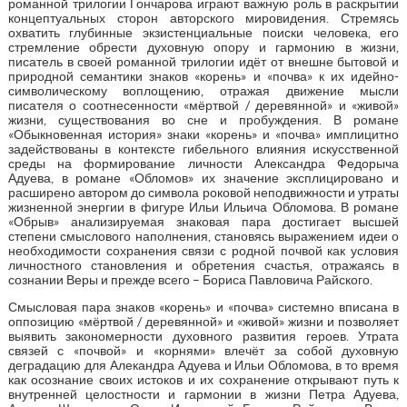
романной трилогии Гончарова играют важную роль в раскрытии
концептуальных сторон авторского мировидения. Стремясь
охватить глубинные экзистенциальные поиски человека, его
стремление обрести духовную опору и гармонию в жизни,
писатель в своей романной трилогии идёт от внешне бытовой и
природной семантики знаков «корень» и «почва» к их идейно-
символическому воплощению, отражая движение мысли
писателя о соотнесенности «мёртвой / деревянной» и «живой»
жизни, существования во сне и пробуждения. В романе
«Обыкновенная история» знаки «корень» и «почва» имплицитно
задействованы в контексте гибельного влияния искусственной
среды на формирование личности Александра Федорыча
Адуева, в романе «Обломов» их значение эксплицировано и
расширено автором до символа роковой неподвижности и утраты
жизненной энергии в фигуре Ильи Ильича Обломова. В романе
«Обрыв» анализируемая знаковая пара достигает высшей
степени смыслового наполнения, становясь выражением идеи о
необходимости сохранения связи с родной почвой как условия
личностного становления и обретения счастья, отражаясь в
сознании Веры и прежде всего – Бориса Павловича Райского.
Смысловая пара знаков «корень» и «почва» системно вписана в
оппозицию «мёртвой / деревянной» и «живой» жизни и позволяет
выявить закономерности духовного развития героев. Утрата
связей с «почвой» и «корнями» влечёт за собой духовную
деградацию для Алекандра Адуева и Ильи Обломова, в то время
как осознание своих истоков и их сохранение открывают путь к
внутренней целостности и гармонии в жизни Петра Адуева,