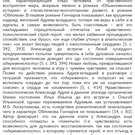
сне, характеризующей отказ человека от чувственного
восприятия мира, впервые явлено в романе «Обыкновенная
история» и стилистически-многопланово развито в романе
«Обломов». В первом романе Гончаров показывает, как крушение
надежд, мечтаний Адуева-младшего, потеря им веры в себя и в
идеалы, в самую возможность быть счастливым – всё это
накладывает отрицательный отпечаток на нравственно-
психологический строй героя: «он желал
забвения
прошедшего,
спокойствия,
сна души
», «он еще глубже утонул в
апатическом
сне
», «он искал беседы людей с
ожесточенным
сердцем» [5, с.
392, 393]. Александр до встречи с Лизой «усердно»
предпринимает попытки «
умертвить
в себе духовное начало»,
которые практически доводят его «до состояния совершенной
одеревенелости
» [5, с. 393, 394]. Новая любовь, превратившаяся
для молодого человека в игру с чужими чувствами, не спасает.
Позже по действию романа Адуев-младший в разговоре с
тетушкой признается, что «
одеревенел
», и попросит ее не
волновать «сердце» до тех пор, пока его ум не «
оцепенеет
совсем», а сердце не «
окаменеет
» [5, с. 414]. Нравственно-
психологически Александр Адуев в данном эпизоде органически
близок состоянию Ильи Ильича до его встречи с Ольгой
Ильинской, однако переживаемое Адуевым, как устанавливает
М.Б. Лоскутникова, есть «следствие романтической экзальтации,
чего в характере Обломова Гончаров не показывает» [14, с. 81].
Автор фиксирует, что на данном этапе у Александра, еще
способного «плакать» и «томиться» (т.е. чувствовать), есть
возможность для духовного восстановления, так как состояние
«
одеревенелости
», к которому стремится герой, и его отъезд в