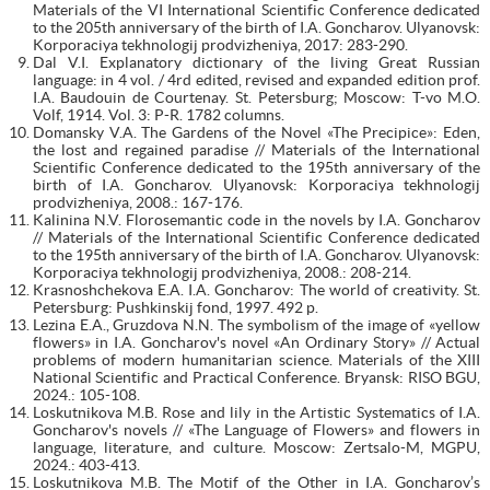
Materials of the VI International Scientific Conference dedicated
to the 205th anniversary of the birth of I.A. Goncharov. Ulyanovsk:
Korporaciya tekhnologij prodvizheniya, 2017: 283-290.
Dal V.I. Explanatory dictionary of the living Great Russian
language: in 4 vol. / 4rd edited, revised and expanded edition prof.
I.A. Baudouin de Courtenay. St. Petersburg; Moscow: T-vo M.O.
Volf, 1914. Vol. 3: P-R. 1782 columns.
Domansky V.A. The Gardens of the Novel «The Precipice»: Eden,
the lost and regained paradise // Materials of the International
Scientific Conference dedicated to the 195th anniversary of the
birth of I.A. Goncharov. Ulyanovsk: Korporaciya tekhnologij
prodvizheniya, 2008.: 167-176.
Kalinina N.V. Florosemantic code in the novels by I.A. Goncharov
// Materials of the International Scientific Conference dedicated
to the 195th anniversary of the birth of I.A. Goncharov. Ulyanovsk:
Korporaciya tekhnologij prodvizheniya, 2008.: 208-214.
Krasnoshchekova E.A. I.A. Goncharov: The world of creativity. St.
Petersburg: Pushkinskij fond, 1997. 492 p.
Lezina E.A., Gruzdova N.N. The symbolism of the image of «yellow
flowers» in I.A. Goncharov's novel «An Ordinary Story» // Actual
problems of modern humanitarian science. Materials of the XIII
National Scientific and Practical Conference. Bryansk: RISO BGU,
2024.: 105-108.
Loskutnikova M.B. Rose and lily in the Artistic Systematics of I.A.
Goncharov's novels // «The Language of Flowers» and flowers in
language, literature, and culture. Moscow: Zertsalo-M, MGPU,
2024.: 403-413.
Loskutnikova M.B. The Motif of the Other in I.A. Goncharov’s