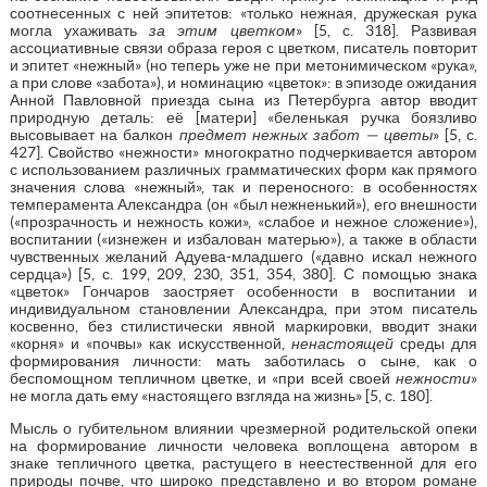
соотнесенных с ней эпитетов: «только нежная, дружеская рука
могла ухаживать
за этим цветком
» [5, с. 318]. Развивая
ассоциативные связи образа героя с цветком, писатель повторит
и эпитет «нежный» (но теперь уже не при метонимическом «рука»,
а при слове «забота»), и номинацию «цветок»: в эпизоде ожидания
Анной Павловной приезда сына из Петербурга автор вводит
природную деталь: её [матери] «беленькая ручка боязливо
высовывает на балкон
предмет нежных забот — цветы
» [5, с.
427]. Свойство «нежности» многократно подчеркивается автором
с использованием различных грамматических форм как прямого
значения слова «нежный», так и переносного: в особенностях
темперамента Александра (он «был нежненький»), его внешности
(«прозрачность и нежность кожи», «слабое и нежное сложение»),
воспитании («изнежен и избалован матерью»), а также в области
чувственных желаний Адуева-младшего («давно искал нежного
сердца») [5, с. 199, 209, 230, 351, 354, 380]. С помощью знака
«цветок» Гончаров заостряет особенности в воспитании и
индивидуальном становлении Александра, при этом писатель
косвенно, без стилистически явной маркировки, вводит знаки
«корня» и «почвы» как искусственной,
ненастоящей
среды для
формирования личности: мать заботилась о сыне, как о
беспомощном тепличном цветке, и «при всей своей
нежности
»
не могла дать ему «настоящего взгляда на жизнь» [5, с. 180].
Мысль о губительном влиянии чрезмерной родительской опеки
на формирование личности человека воплощена автором в
знаке тепличного цветка, растущего в неестественной для его
природы почве, что широко представлено и во втором романе