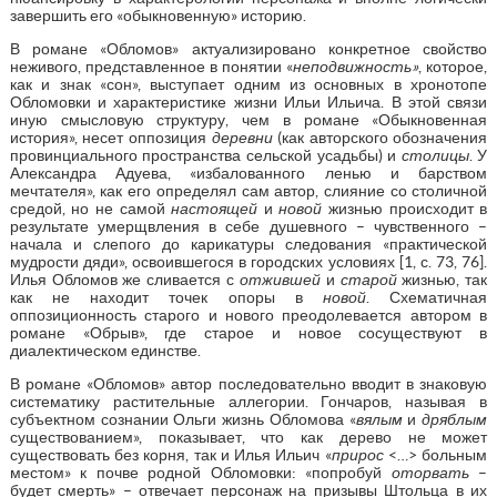
завершить его «обыкновенную» историю.
В романе «Обломов» актуализировано конкретное свойство
неживого, представленное в понятии «
неподвижность»
, которое,
как и знак «сон», выступает одним из основных в хронотопе
Обломовки и характеристике жизни Ильи Ильича. В этой связи
иную смысловую структуру, чем в романе «Обыкновенная
история», несет оппозиция
деревни
(как авторского обозначения
провинциального пространства сельской усадьбы) и
столицы
. У
Александра Адуева, «избалованного ленью и барством
мечтателя», как его определял сам автор, слияние со столичной
средой, но не самой
настоящей
и
новой
жизнью происходит в
результате умерщвления в себе душевного – чувственного –
начала и слепого до карикатуры следования «практической
мудрости дяди», освоившегося в городских условиях [1, с. 73, 76].
Илья Обломов же сливается с
отжившей
и
старой
жизнью, так
как не находит точек опоры в
новой
. Схематичная
оппозиционность старого и нового преодолевается автором в
романе «Обрыв», где старое и новое сосуществуют в
диалектическом единстве.
В романе «Обломов» автор последовательно вводит в знаковую
систематику растительные аллегории. Гончаров, называя в
субъектном сознании Ольги жизнь Обломова «
вялым
и
дряблым
существованием», показывает, что как дерево не может
существовать без корня, так и Илья Ильич «
прирос
<…> больным
местом» к почве родной Обломовки: «попробуй
оторвать
–
будет смерть» – отвечает персонаж на призывы Штольца в их