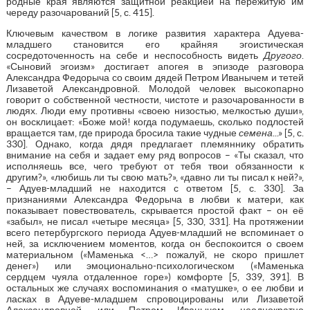
родные края являются защитной реакцией на пережитую им
череду разочарований [5, с. 415].
Ключевым качеством в логике развития характера Адуева-
младшего становится его крайняя эгоистическая
сосредоточенность на себе и неспособность видеть
Другого
.
«Сыновий эгоизм» достигает апогея в эпизоде разговора
Александра Федорыча со своим дядей Петром Иванычем и тетей
Лизаветой Александровной. Молодой человек высокопарно
говорит о собственной честности, чистоте и разочарованности в
людях. Люди ему противны «своею низостью, мелкостью души»,
он восклицает: «Боже мой! когда подумаешь, сколько подлостей
вращается там, где природа бросила такие чудные
семена
...» [5, с.
330]. Однако, когда дядя предлагает племяннику обратить
внимание на себя и задает ему ряд вопросов – «Ты сказал, что
исполняешь все, чего требуют от тебя твои обязанности к
другим?», «любишь ли ты свою мать?», «давно ли ты писал к ней?»,
– Адуев-младший не находится с ответом [5, с. 330]. За
признаниями Александра Федорыча в любви к матери, как
показывает повествователь, скрывается простой факт – он её
«забыл», не писал «четыре месяца» [5, 330, 331]. На протяжении
всего петербургского периода Адуев-младший не вспоминает о
ней, за исключением моментов, когда он беспокоится о своем
материальном («Маменька <…> пожалуй, не скоро пришлет
денег») или эмоционально-психологическом («Маменька
сердцем чуяла отдаленное горе») комфорте [5, 339, 391]. В
остальных же случаях воспоминания о «матушке», о ее любви и
ласках в Адуеве-младшем спровоцированы или Лизаветой
Александровной, или Петром Иванычем, неоднократно