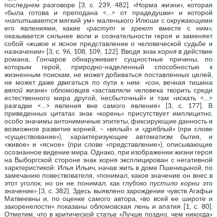
последнем разговоре [3, с. 239, 482]. «Норма жизни», которая
«была готова и преподана <…> от прадедушки» и которой
«
напитывается
мягкий ум» маленького Илюши с окружающими
его явлениями, какие «
растут
и
зреют
вместе с ним»,
оказывается сильнее воли и сознательности героя и заменяет
собой «
живое
и
ясное
представление о человеческой судьбе и
назначении» [3, с. 96, 108, 109, 122]. Вводя знак
корня
в действие
романа, Гончаров обнаруживает сущностные причины, по
которым герой, природно-наделенный способностью к
жизненным поискам, не может добиваться поставленных целей,
не может даже двигаться по пути к ним: «сон, вечная тишина
вялой
жизни» обломовцев «заставляли человека творить среди
естественного мира другой, несбыточный» и там «искать <…>
разгадки <…> явления вне самого явления» [3, с. 177]. В
приведенных цитатах знак «корень» присутствует имплицитно,
особо значимы антонимичные эпитеты, фиксирующие данность и
возможное развитие корней, – «вялый» и «дряблый» (при слове
«существование»), характеризующие автоматизм бытия, и
«живое» и «ясное» (при слове «представление»), описывающие
осознанное видение мира. Однако, при изображении жизни героя
на Выборгской стороне знак корня эксплицирован с негативной
харктеристикой: Илья Ильич, начав жить в доме Пшеницыной, по
замечанию повествователя, «понимал, какое значение он внес в
этот уголок, но он не понимал, как глубоко
пустило корни
это
значение» [3, с. 382]. Здесь выявлено зарождение чувств Агафьи
Матвеевны и, по оценке самого автора, «во всей ее широте и
закоренелости» показаны обломовская лень и апатия [1, с. 80].
Отметим, что в критической статье «Лучше поздно, чем никогда»