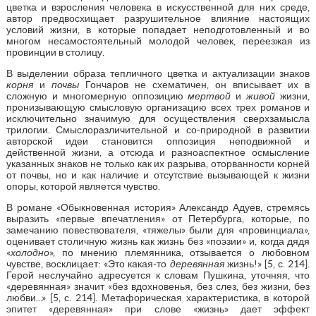
цветка и взросления человека в искусственной для них среде,
автор предвосхищает разрушительное влияние настоящих
условий жизни, в которые попадает неподготовленный и во
многом несамостоятельный молодой человек, переезжая из
провинции в столицу.
В выделении образа тепличного цветка и актуализации знаков
корня
и
почвы
Гончаров не схематичен, он вписывает их в
сложную и многомерную оппозицию
мертвой
и
живой
жизни,
пронизывающую смысловую организацию всех трех романов и
исключительно значимую для осуществления сверхзамысла
трилогии. Смыслоразличительной и со-природной в развитии
авторской идеи становится оппозиция неподвижной и
действенной жизни, а отсюда и разноаспектное осмысление
указанных знаков не только как их разрыва, оторванности корней
от почвы, но и как наличие и отсутствие вызывающей к жизни
опоры, которой является чувство.
В романе «Обыкновенная история» Александр Адуев, стремясь
выразить «первые впечатления» от Петербурга, которые, по
замечанию повествователя, «тяжелы» были для «провинциала»,
оценивает столичную жизнь как жизнь без «поэзии» и, когда дядя
«
холодно
», по мнению племянника, отзывается о любовном
чувстве, восклицает: «Это какая-то
деревянная
жизнь!» [5, с. 214].
Герой неслучайно адресуется к словам Пушкина, уточняя, что
«деревянная» значит «без вдохновенья, без слез, без жизни, без
любви...» [5, с. 214]. Метафорическая характеристика, в которой
эпитет «деревянная» при слове «жизнь» дает эффект