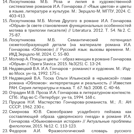
Лоскутникова М.Б. Роза и лилия в художественной
систематике романов И.А. Гончарова // «Язык цветов» и цветы
в языке, литературе и культуре. М.: Зерцало-М, МГПУ, 2024. С.
403-413.
Лоскутникова М.Б. Мотив Другого в романе И.А. Гончарова
«Обрыв» (в свете становления функциональных особенностей
мотива в трилогии писателя) // Literatura. 2012. Т. 54. №2. С.
75-87.
Лоскутникова М.Б. Семантический потенциал
сюжетообразующей детали (на материале романа И.А.
Гончарова «Обломов») // Русский язык: вызовы времени. М.:
ИКД Зерцало-М, 2024. С. 55-80.
Молнар А. Птицы и цветы – образ женщин в романе Гончарова
«Обрыв» // Opera Slavica. 2015. №3(25). С. 13-24.
Недзвецкий В.А. И.А. Гончаров – романист и художник. М.: Изд-
во Моск. ун-та, 1992. 175 с.
Недзвецкий В.А. Тоска Ольги Ильинской в «крымской» главе
романа «Обломов»: интерпретации и реальность // Известия
РАН. Серия литературы и языка. Т. 67. №3. 2008. С. 40-46.
Отрадин М.В. Проза И.А. Гончарова в литературном контексте.
СПб.: Изд-во С.-Петербург. ун-та, 1994. 168 с.
Пруцков Н.И. Мастерство Гончарова-романиста. М.; Л.: АН
СССР, 1962. 230 с.
Смирнова Ю.В. Своеобразие усадебного пейзажа как
составляющей образа «дворянского гнезда» в романе И.А.
Гончарова «Обыкновенная история» // Актуальные проблемы
филологии, 2015. №12. С. 113-123.
Федоров А.И. Фразеологический словарь русского