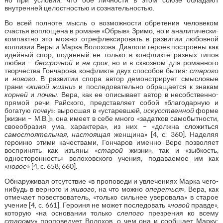
внутренней целостностью и сознательностью.
Во всей полноте мысль о возможности обретения человеком
счастья воплощена в романе «Обрыв». Зримо, но и аналитически-
компактно это можно отрефлексировать в развитии любовной
коллизии Веры и Марка Волохова. Диалоги героев построены как
идейный спор, поданный не только в конфликте разных типов
любви –
бессрочной
и
на срок
, но и в сквозном для романного
творчества Гончарова конфликте двух способов бытия:
старого
и
нового.
В развитии спора автор демонстрирует смысловые
грани «
живой жизни
» и последовательно обращается к знакам
корней
и
почвы
. Вера, как ее описывает автор в несобственно-
прямой речи Райского, представляет собой «благодарную и
богатую
почву
»: выросшая в «устаревшей,
искусственной
форме
[жизни – М.В.]», она имеет в себе много «задатков самобытности,
своеобразия ума, характера», из них – «должна сложиться
самостоятельная, настоящая
женщина» [4, с. 360]. Наделяя
героиню этими качествами, Гончаров именно Вере позволяет
воспринять как изъяны «
старой
жизни», так и «зыбкость,
односторонность» волоховского учения, подаваемое им как
«
новое
» [4, с. 658, 660].
Обнаруживая отсутствие «в проповеди и увлечениях Марка чего-
нибудь в верного и
живого
, на что можно
опереться
», Вера, как
отмечает повествователь, «только сильнее уверовала» в старое
учение [4, с. 661]. Героиня не может последовать «
новой
правде»,
которую «на основании только
слепого
презрения ко всему
старому
» проповедует Волохов, о чем она и сообщает Марку: