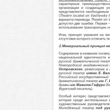
характерные преимущественн
организации и создающие ун
представляется необходимым 
(
Theatre located on Vasilievsky I
варианта перевода
Theater on V
допустил две ошибки. Первая 
использование транскрипции, 
Итак, принцип указания на м
отсутствие которого отличить 
2.
Мемориальный принцип н
Содержание в названии посвящ
национальной идентичности 
русский драматический теа
Новгородский академически
Островского
; режиссерам и
русский театр
имени Е. Ва
Российский государственны
драматический театр
им. Г.
драмы
им. Мажита Гафури
(б
(
бурятский писатель).
Особый интерес представляе
которая среди англоязычных е
художественным руководител
Молодёжный театр
под ру