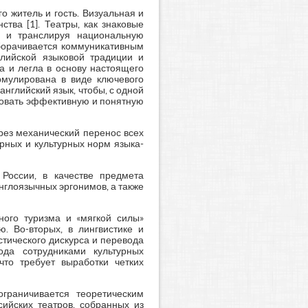
о житель и гость. Визуальная и
тва [1]. Театры, как знаковые
в и транслируя национальную
оборачивается коммуникативным
глийской языковой традиции и
а и легла в основу настоящего
рмулирована в виде ключевого
нглийский язык, чтобы, с одной
ировать эффективную и понятную
рез механический перенос всех
рных и культурных норм языка-
России, в качестве предмета
нглоязычных эргонимов, а также
ного туризма и «мягкой силы»
. Во-вторых, в лингвистике и
тического дискурса и перевода
ода сотрудниками культурных
что требует выработки четких
граничивается теоретическим
ийских театров, собранных из