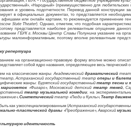
организация, ГБУК – Государственное бюджетное учреждение культ
осударственный», «Народный» (преимущественно для любительских 
вания и уровень подотчетности. Перевод данной конструкции з
урирует в официальных документах, то представляется необходи
с афишами или онлайн картами, то рекомендуется применение ген
scow State Theater
). Однако, отметим, что подобная характеристи
поэтому представляется наиболее релевантным опущение данног
 названии
ГБУК г. Москвы Центр Славы Полунина
указание на орг
льтуры малоинформативным, поэтому вполне релевантным предс
ику репертуара
занием на организационно-правовую форму вполне можно описать 
дставляет собой ядро названия, определяющее весь творческий об
ием на классические жанры:
Академический
драматический
театр
театр, Астраханский государственный театр
оперы и балет
ецифические жанры:
Бурятский государственный
театр песни и 
 марионеток
«Фигаро», Московский детский
театр теней
, С
дарственный
театр музыкальной комедии
; на эксперименталь
ражение»,
Синтетический
театр «Люди и Куклы»,
Театр движен
ыть как узкоспециализированным (
Астраханский государственн
кально-пластической драмы
«Преображение», Аварский
музык
культурную идентичность