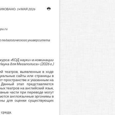
ИКОВАНО:
14 МАЯ 2026
pu.ru
о педагогического университета
курса «КОД науки» в номинации
Наука для Мегаполиса» (2026 г.)
й театров, выявленные в ходе
циальные сайты или страницы в
ет-пространстве и указанным на
 Данный этап представляется
ых театров на английский язык,
авные части при переводе могут
аются англоязычные эргонимы в
нены для оценки существующих
 среда.