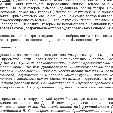
о для Санкт-Петербурга, передающие личное, теплое отнош
икальный, в некотором смысле «домашний» бренд театра. Пр
сохранить локальный колорит (
Theatre on Vasilievsky
) и не прибе
sland
). Примечательно, что на официальном сайте театра в англо
asilievsky
(предпочтительный) и
The Vasilyevsky Theater
. Стремясь и
– определенный артикль, который не используется в номинации кул
нерелевантное употребление которой будет объяснено в следующем
естоположение театра выступает основообразующим и ключевым
театры в различных городах представлялось бы невозможным.
оминации
ения театра имени известного деятеля культуры выступает мощ
и преемственности. Театры посвящают писателям и поэтам:
Го
тр
им. А.С. Пушкина
, Государственный русский драматическии
й театр драмы
им. Ф.М. Достоевского
, Димитровградский др
 актерам:
Академический драматический театр
имени В.Ф. Ком
хтангова
, Государственный республиканский русский драмати
й театр «Сатирикон»
имени Аркадия Райкина
; национальным д
 Цадасы
(аварский поэт),
Башкирский ордена Трудового Красного 
ашкирский поэт),
Государственный Бурятский академический те
т предложная конструкция
под руководством
, довольно частотн
диниц не встречается. Данный элемент даёт указание на то, к
ем театра:
Московский Армянский театр
под руководством
С
ководством
В. Спесивцева, Московский драматический теа