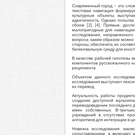
Современный город – это сложн
текстовая навигация формируе
культурные объекты, выступ
идентичность. Однако попытка
сбоем [2], [4]. Прямые, дос
малопригодные для навигации 
исследования, направленного
вопроса: каким образом можно 
стороны, обеспечить их соотве
билингвальную среду для инос
В качестве рабочей гипотезы 
компонентов русскоязычного н
реципиента.
Объектом данного исследова
исследования выступают лексич
их перевод.
Актуальность работы продикт
создание доступной мультияз
переводоведении последнего д
имен собственных. В-третьи
учреждений в отсутствие про
алгоритмов для интеграции в 
Новизна исследования заклю
сопоставлением, а включает 