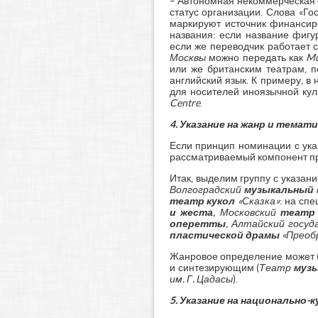
– Автономная некоммерческая 
статус организации. Слова «Г
маркируют источник финансиро
названия: если название фиг
если же переводчик работает 
Москвы
можно передать как
Mo
или же британским театрам, 
английский язык. К примеру, в
для носителей иноязычной ку
Centre
.
4.
Указание на жанр и темат
Если принцип номинации с ука
рассматриваемый компонент пре
Итак, выделим группу с указан
Волгоградский
музыкальный
театр кукол
«Сказка»
: на сп
и жеста
, Московский
театр
оперетты
, Алтайский госу
пластической драмы
«Преоб
Жанровое определение может б
и синтезирующим (
Театр
музы
им. Г. Цадасы
).
5.
Указание на национально-