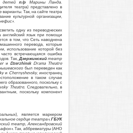
 детей
п/р
Марины Ланда
.
дителя театра) представлено в
варианты. Так, на сайте театра
ание культурной организации,
нефис»
.
ветить одну из переводческих
на английский язык при помощи
тся в том, что Сеть наводнена
машинного перевода, которые
и, использование которой без
 часто встречающаяся ошибка
дов. Так,
Дзержинский
театр
er
и
Dzerzhinsk
Drama Theatre
нышевского
был переведен как
ky
и
Chernyshevsky
, иностранец
стоположение в таком случае
его образованного, поскольку с
vsky Theatre.
Следовательно, в
вантным, поскольку компонент
ральных), является маркером
кальное сердце театра»,
ГБУК
ский театр, Александровский
афон».
Так, аббревиатуры (АНО