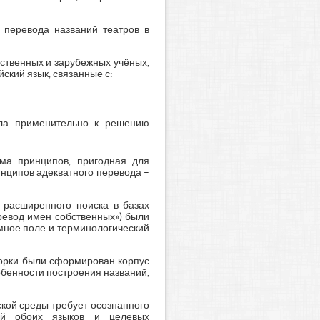
 перевода названий театров в
ственных и зарубежных учёных,
ский язык, связанные с:
ала применительно к решению
ема принципов, пригодная для
инципов адекватного перевода –
 расширенного поиска в базах
перевод имен собственных») были
мное поле и терминологический
борки были сформирован корпус
обенности построения названий,
кой среды требует осознанного
тей обоих языков и целевых