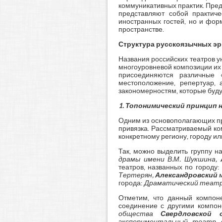
коммуникативных практик. Пре
представляют собой практиче
иностранных гостей, но и фор
пространстве.
Структура русскоязычных э
Названия российских театров 
многоуровневой композиции их 
присоединяются различные «
местоположение, репертуар,
закономерностям, которые буду
1.
Топонимический принцип 
Одним из основополагающих пр
привязка. Рассматриваемый ко
конкретному региону, городу ил
Так, можно выделить группу на
драмы имени В.М. Шукшина,
театров, названных по городу:
Тертерян,
Александровский
м
города:
Драматический теат
Отметим, что данный компоне
соединение с другими компон
общества
Свердловской 
экспериментальный театр 