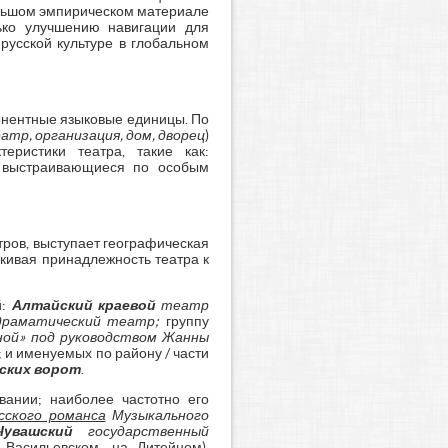
ольшом эмпирическом материале
лько улучшению навигации для
русской культуре в глобальном
онентные языковые единицы. По
атр, организация, дом, дворец
)
еристики театра, такие как:
и выстраивающиеся по особым
ров, выступает географическая
кивая принадлежность театра к
й:
Алтайский краевой
театр
драматический театр;
группу
ой» под руководством Жанны
; и именуемых по району / части
вских ворот
.
вании; наиболее частотно его
сского романса
Музыкального
Чувашский
государственный
 Васильевском, на Литейном),