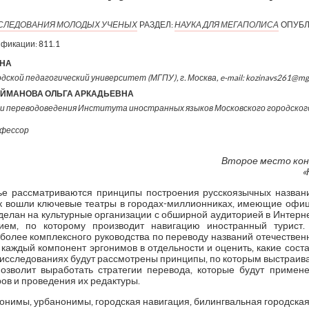
ИССЛЕДОВАНИЯ МОЛОДЫХ УЧЕНЫХ
РАЗДЕЛ:
НАУКА ДЛЯ МЕГАПОЛИСА
ОПУБЛ
ификации:
811.1
ВНА
одской педагогический университет (МГПУ), г. Москва, e-mail: kozinavs261@mg
ЕЙМАНОВА ОЛЬГА АРКАДЬЕВНА
и переводоведения Института иностранных языков Московского городског
офессор
Второе место кон
«
ье рассматриваются принципы построения русскоязычных названи
ок вошли ключевые театры в городах-миллионниках, имеющие офи
делан на культурные организации с обширной аудиторией в Интерн
ием, по которому производит навигацию иностранный турист.
олее комплексного руководства по переводу названий отечественн
 каждый компонент эргонимов в отдельности и оценить, какие сост
исследованиях будут рассмотрены принципы, по которым выстраив
озволит выработать стратегии перевода, которые будут приме
ов и проведения их редактуры.
онимы, урбанонимы, городская навигация, билингвальная городская