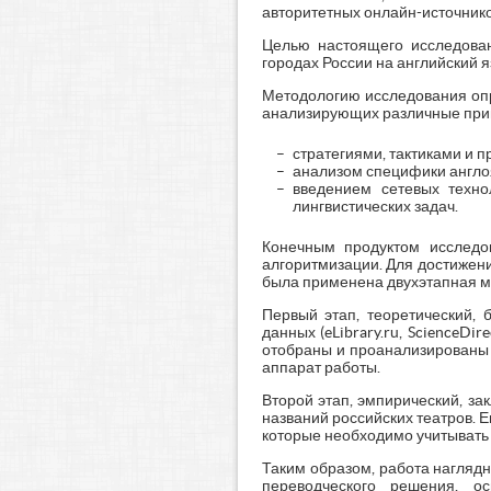
авторитетных онлайн-источнико
Целью настоящего исследован
городах России на английский я
Методологию исследования опр
анализирующих различные принц
стратегиями, тактиками и 
анализом специфики англо
введением сетевых техно
лингвистических задач.
Конечным продуктом исследов
алгоритмизации. Для достижени
была применена двухэтапная м
Первый этап, теоретический,
данных (eLibrary.ru, ScienceDi
отобраны и проанализированы 
аппарат работы.
Второй этап, эмпирический, з
названий российских театров. 
которые необходимо учитывать
Таким образом, работа нагляд
переводческого решения, о