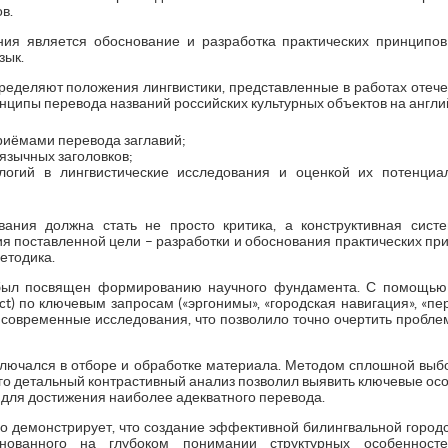
в.
ия является обоснование и разработка практических принципов
зык.
еделяют положения лингвистики, представленные в работах отече
ипы перевода названий российских культурных объектов на англий
приёмами перевода заглавий;
язычных заголовков;
логий в лингвистические исследования и оценкой их потенци
ания должна стать не просто критика, а конструктивная сист
я поставленной цели – разработки и обоснования практических пр
етодика.
 был посвящен формированию научного фундамента. С помощью
rect) по ключевым запросам («эргонимы», «городская навигация», «
современные исследования, что позволило точно очертить пробле
аключался в отборе и обработке материала. Методом сплошной вы
Его детальный контрастивный анализ позволил выявить ключевые ос
 для достижения наиболее адекватного перевода.
но демонстрирует, что создание эффективной билингвальной городс
снованного на глубоком понимании структурных особеннос