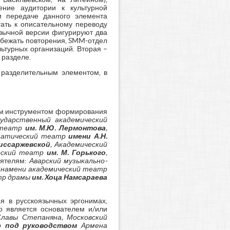
ение аудитории к культурной
и передаче данного элемента
гать к описательному переводу
язычной версии фигурируют два
збежать повторения, SMM-отдел
ьтурных организаций. Вторая –
 разделе.
 разделительным элементом, в
ным инструментом формирования
сударственный академический
̆ театр
им. М.Ю. Лермонтова
,
аматический театр
имени А.Н.
иссаржевской
, Академический
ческий театр
им. М. Горького
,
еятелям:
Аварский музыкально-
Знамени академический театр
атр драмы
им. Хоца Намсараева
ая в русскоязычных эргонимах,
то является основателем и/или
лавы Степаняна, Московский
тр
под руководством
Армена