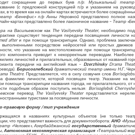
ходит сокращение до первых букв
п/р
:
Музыкальный театр
звание (с предложной конструкцией п/р и указанием на руково
х, в то время как на онлайн-картах встречаются более сокращённые 
театр «Бенефис» п/р Анны Неровной
представлено полное назв
нлайн-картах представлено более лаконичное название –
Театр «Бе
ра на Васильевском
как
The Vasilyevsky Theater,
необходимо подс
практике существует тенденция передачи посвящения личности 
med after
и при помощи транскрипции. Однако, проблема заключае
, выполненными посредством нейросетей или простых движков 
ности, что указание на местоположение при помощи транскрипци
ого компонента приводит к некорректным переводам. Наиболее
илиях личностей и прилагательных, образованных от названий горо
рианта передачи на английский язык –
Dzerzhinsky
Drama Theat
ревода).
Борисоглебский
драматический театр имени Н.Г. Чер
ama Theatre
. Представляется, что в силу созвучия слов
Borisoglebs
а фамилию личности, которой посвящен театр. Указание на ме
и помощи транскрипции названия города, не прилагательного, от н
сти подобным образом поступить нельзя:
Borisoglebsk Chernyshe
ьевском
перевод
The Vasilyevsky Theater
представляется нереле
иностранными туристами за посвящение личности.
но-правовую форму / тип учреждения
ержащаяся в названиях культурных объектов (не только теат
ции, что представляет важность для документооборота:
АНО
«Музы
еатр «Человек», Азербайджанский
государственный
драматиче
ы,
Автономная некоммерческая организация
«Театральный мар