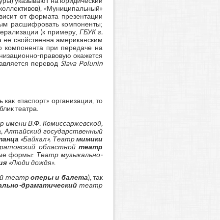
уры) указывают на юридический
коллективов), «Муниципальный»
ависит от формата презентации
мым расшифровать компоненты;
ерализации (к примеру,
ГБУК г.
ка не свойственна американским
о компонента при передаче на
анизационно-правовую окажется
тавляется перевод
Slava Polunin
как «паспорт» организации, то
лик театра.
 имени В.Ф. Комиссаржевской,
а
, Алтайский государственный
танца
«Байкал», Театр
мимики
аратовский областной
театр
ные формы:
Театр музыкально-
ия
«Люди дождя»
.
ый театр
оперы и балета
), так
ально-драматический
театр