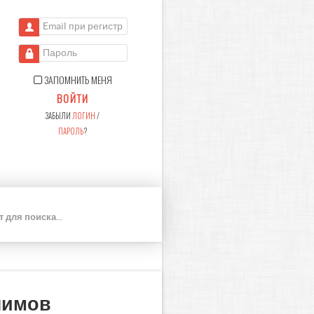
Email при регистрации
Пароль
ЗАПОМНИТЬ МЕНЯ
ВОЙТИ
ЗАБЫЛИ
ЛОГИН
/
ПАРОЛЬ
?
П
О
И
С
К
нимов