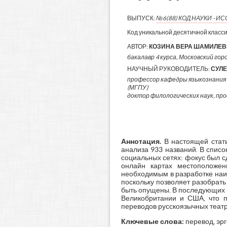
ВЫПУСК:
№6(88) КОД НАУКИ - 
Код уникальной десятичной класс
АВТОР:
КОЗИНА ВЕРА ШАМИЛЕ
бакалавр 4 курса, Московский гор
НАУЧНЫЙ РУКОВОДИТЕЛЬ:
СУЛ
профессор кафедры языкознания 
(МГПУ)
доктор филологических наук, пр
Аннотация.
В настоящей стат
анализа 933 названий. В спис
социальных сетях: фокус был с
онлайн картах местоположен
необходимым в разработке наиб
поскольку позволяет разобрать
быть опущены. В последующих 
Великобритании и США, что п
переводов русскоязычных театр
Ключевые слова:
перевод, эрг