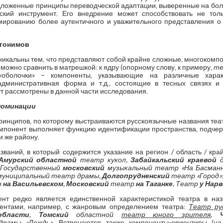
дложенные принципы переводческой адаптации, выверенные на б
ский инструмент. Его внедрение может способствовать не то
мированию более аутентичного и уважительного представления о 
ргонимов
уникальны тем, что представляют собой крайне сложные, многокомп
можно сравнить в матрешкой: к ядру (опорному слову, к примеру,
те
оболочки» – компоненты, указывающие на различные характ
 административная форма и т.д., состоящие в тесных связях 
т рассмотрены в данной части исследования.
номинации
инципов, по которому выстраиваются русскоязычные названия теат
мпонент выполняет функцию идентификации пространства, подчер
и же району.
званий, в который содержится указание на регион / область / кра
Амурский областной
театр кукол,
Забайкальский краевой
Государственный
московский
музыкальный театр «На Басманн
униципальный театр драмы,
Долгопрудненский
театр «Город»
р
на Васильевском
,
Московский
театр
на Таганке
, Театр
у Нар
нт редко является единственной характеристикой театра в наз
ентами, например, с жанровым определением театра:
Театр ру
области
,
Томский
областной
театр юного зрителя
,
драмы
«Дождь»
. Встречаются также компоненты-ориентиры (на