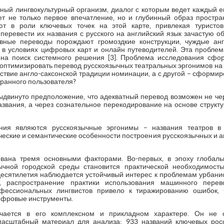
ый лингвокультурный организм, диалог с которым ведет каждый ег
т не только первое впечатление, но и глубинный образ пространс
ают в роли ключевых точек на этой карте, привлекая туристо
 перевести их названия с русского на английский язык зачастую 
ловные переводы порождают громоздкие конструкции, чуждые ан
в условиях цифровых карт и онлайн путеводителей. Эта проблем
 на поиск системного решения [3]. Проблема исследования сфо
оптимизировать перевод русскоязычных театральных эргонимов на а
тствие англо-саксонской традиции номинации, а с другой – сформ
транного пользователя?
выдвинуто предположение, что адекватный перевод возможен не че
азвания, а через сознательное перекодирование на основе структу
ния являются русскоязычные эргонимы – названия театров в 
еские и семантические особенности построения русскоязычных и а
ована тремя основными факторами. Во-первых, в эпоху глобаль
ычной городской среды становится практической необходимостью
есятилетия наблюдается устойчивый интерес к проблемам урбанис
х, распространение практики использования машинного перев
фессиональных лингвистов привело к тиражированию ошибок, 
цифровые инструменты.
чается в его комплексном и прикладном характере. Он не о
масштабный материал для анализа: 933 названий ключевых росс