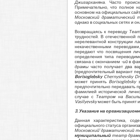
Джигарханяна
. Часто проис
Примечательно, что полное на
основном на официальных сайта
Московский драматический 
однако в социальных сетях и о
Возвращаясь к переводу
Теат
трудностей. В отечественной 
нерелевантной конструкции
na
некачественными переводами
передают что посвящения лич
определения типа переводим
связана с окончанием
-ий
в фам
драмы
часто получает два ва
(предпочтительный вариант пе
Borisoglebsky
Chernyshevsky Dr
может принять
Borisoglebsky
з
предпочтительно передавать пр
фамилией исторической лично
случае с
Театром на Васил
Vasilyevsky
может быть принят 
3.
Указание на организацион
Данная характеристика, сод
официального статуса организа
Московский̆ драматический т
муниципальный
театр драм