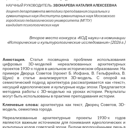
НАУЧНЫЙ РУКОВОДИТЕЛЬ:
ЗВОНАРЕВА НАТАЛИЯ АЛЕКСЕЕВНА
доцент департамента методики преподавания социальных и
гуманитарных наук Института гуманитарных наук Московского
городского педагогического университета (МГПУ)
кандидат психологических наук
Второе место конкурса «КОД науки» в номинации
«Исторические и культурологические исследования» (2026 г.)
Аннотация.
Статья посвящена проблеме использования
цифровых 3D‑моделей нереализованных архитектурных
проектов 1930‑х годов в школьном историческом образовании. На
примере Дворца Советов (проект Б. Иофана, В. Гельфрейха, В.
Щуко) в статье анализируется 3D‑модель. С опорой на
семиотический подход архитектура рассматривается как «текст»,
несущий идеологические и культурные коды эпохи. Предлагается
методика работы с 3D‑моделью на уроках истории. Результаты
могут быть использованы в практике преподавания истории.
Ключевые слова:
архитектура как текст, Дворец Советов, 3D-
модель, семиотика города.
Нереализованные архитектурные проекты 1930-х годов
являются важным источником для понимания идеологических и
культурных кодов советской эпохи. Будучи воплощёнными лишь в