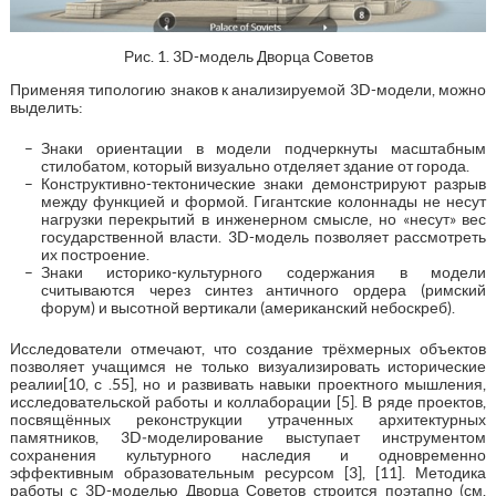
Рис. 1. 3D-модель Дворца Советов
Применяя типологию знаков к анализируемой 3D-модели, можно
выделить:
Знаки ориентации в модели подчеркнуты масштабным
стилобатом, который визуально отделяет здание от города.
Конструктивно-тектонические знаки демонстрируют разрыв
между функцией и формой. Гигантские колоннады не несут
нагрузки перекрытий в инженерном смысле, но «несут» вес
государственной власти. 3D-модель позволяет рассмотреть
их построение.
Знаки историко-культурного содержания в модели
считываются через синтез античного ордера (римский
форум) и высотной вертикали (американский небоскреб).
Исследователи отмечают, что создание трёхмерных объектов
позволяет учащимся не только визуализировать исторические
реалии[10, с .55], но и развивать навыки проектного мышления,
исследовательской работы и коллаборации [5]. В ряде проектов,
посвящённых реконструкции утраченных архитектурных
памятников, 3D‑моделирование выступает инструментом
сохранения культурного наследия и одновременно
эффективным образовательным ресурсом [3], [11]. Методика
работы с 3D-моделью Дворца Советов строится поэтапно (см.