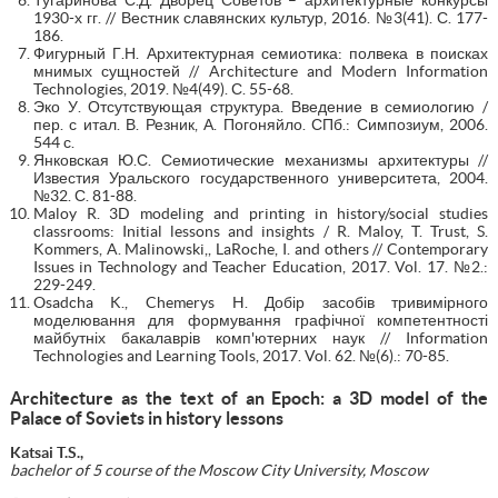
1930-х гг. // Вестник славянских культур, 2016. №3(41). С. 177-
186.
Фигурный Г.Н. Архитектурная семиотика: полвека в поисках
мнимых сущностей // Architecture and Modern Information
Technologies, 2019. №4(49). С. 55-68.
Эко У. Отсутствующая структура. Введение в семиологию /
пер. с итал. В. Резник, А. Погоняйло. СПб.: Симпозиум, 2006.
544 с.
Янковская Ю.С. Семиотические механизмы архитектуры //
Известия Уральского государственного университета, 2004.
№32. С. 81-88.
Maloy R. 3D modeling and printing in history/social studies
classrooms: Initial lessons and insights / R. Maloy, T. Trust, S.
Kommers, A. Malinowski,, LaRoche, I. and others // Contemporary
Issues in Technology and Teacher Education, 2017. Vol. 17. №2.:
229-249.
Osadcha K., Chemerys H. Добір засобів тривимірного
моделювання для формування графічної компетентності
майбутніх бакалаврів комп'ютерних наук // Information
Technologies and Learning Tools, 2017. Vol. 62. №(6).: 70-85.
Architecture as the text of an Epoch: a 3D model of the
Palace of Soviets in history lessons
Katsai T.S.,
bachelor
of 5 course of the Moscow City University, Moscow