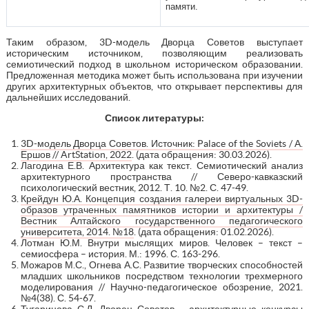
памяти.
Таким образом, 3D-модель Дворца Советов выступает
историческим источником, позволяющим реализовать
семиотический подход в школьном историческом образовании.
Предложенная методика может быть использована при изучении
других архитектурных объектов, что открывает перспективы для
дальнейших исследований.
Список литературы:
3D-модель Дворца Советов. Источник: Palace of the Soviets / А.
Ершов // ArtStation, 2022
. (дата обращения: 30.03.2026).
Лагодина Е.В. Архитектура как текст. Семиотический анализ
архитектурного пространства // Северо-кавказский
психологический вестник, 2012. Т. 10. №2. С. 47-49.
Крейдун Ю.А. Концепция создания галереи виртуальных 3D-
образов утраченных памятников истории и архитектуры /
Вестник Алтайского государственного педагогического
университета, 2014. №18
. (дата обращения: 01.02.2026).
Лотман Ю.М. Внутри мыслящих миров. Человек – текст –
семиосфера – история. М.: 1996. С. 163-296.
Можаров М.С., Огнева А.С. Развитие творческих способностей
младших школьников посредством технологии трехмерного
моделирования // Научно-педагогическое обозрение, 2021.
№4(38). С. 54-67.
Тугаринова С.Д. Дворец Советов – архитектурные конкурсы