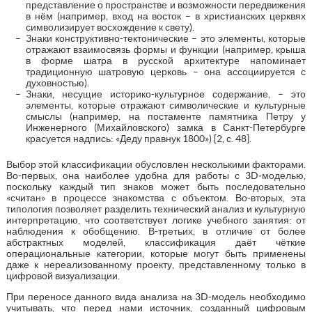
представление о пространстве и возможности передвижения
в нём (например, вход на восток – в христианских церквях
символизирует восхождение к свету).
Знаки конструктивно-тектонические – это элементы, которые
отражают взаимосвязь формы и функции (например, крыша
в форме шатра в русской архитектуре напоминает
традиционную шатровую церковь – она ассоциируется с
духовностью).
Знаки, несущие историко-культурное содержание, – это
элементы, которые отражают символические и культурные
смыслы (например, на постаменте памятника Петру у
Инженерного (Михайловского) замка в Санкт-Петербурге
красуется надпись: «Деду правнук 1800») [2, с. 48].
Выбор этой классификации обусловлен несколькими факторами.
Во-первых, она наиболее удобна для работы с 3D‑моделью,
поскольку каждый тип знаков может быть последовательно
«считан» в процессе знакомства с объектом. Во-вторых, эта
типология позволяет разделить технический анализ и культурную
интерпретацию, что соответствует логике учебного занятия: от
наблюдения к обобщению. В-третьих, в отличие от более
абстрактных моделей, классификация даёт чёткие
операциональные категории, которые могут быть применены
даже к нереализованному проекту, представленному только в
цифровой визуализации.
При переносе данного вида анализа на 3D‑модель необходимо
учитывать, что перед нами источник, созданный цифровым