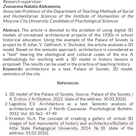
Research supervisor:
Zvonareva Natalia Alekseevna,
Associate Professor of the Department of Teaching Methods of Social
and Humanitarian Sciences of the Institute of Humanities of the
Moscow City University, Candidate of Psychological Sciences
Abstract.
The article is devoted to the problem of using digital 3D
models of unrealized architectural projects of the 1930s in school
historical education. Using the example of the Palace of Soviets (a
project by B. Iofan, V. Gelfreich, V. Shchuko), the article analyzes a 3D
model. Based on the semiotic approach, architecture is considered as
a "text" bearing the ideological and cultural codes of the era. A
methodology for working with a 3D model in history lessons is
proposed. The results can be used in the practice of teaching history.
Keywords:
architecture as a text, Palace of Soviets, 3D model,
semiotics of the city.
References:
3D model of the Palace of Soviets. Source: Palace of the Soviets /
A. Ershov // ArtStation, 2022
. (date of the address: 30.03.2026).
Lagodina E.V. Architecture as a text. Semiotic analysis of
architectural space // North Caucasian Psychological Bulletin,
2012. Vol. 10. №2.: 47-49.
Kreidun Yu.A. The concept of creating a gallery of virtual 3D
images of lost monuments of history and architecture/Bulletin of
Altai State Pedagogical University, 2014. №18
. (date of the
address: 01.02.2026).