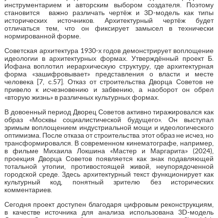
инструментарием и авторским выбором создателя. Поэтому
становится важно различать чертёж и 3D-модель как типы
исторических источников. Архитектурный чертёж будет
отличаться тем, что он фиксирует замысел в технически
нормированной форме.
Советская архитектура 1930-х годов демонстрирует воплощение
идеологии в архитектурных формах. Утверждённый проект Б.
Иофана воплотил иерархическую структуру, где архитектурная
форма «зашифровывает» представления о власти и месте
человека [7, с.57]. Отказ от строительства Дворца Советов не
привело к исчезновению и забвению, а наоборот он обрел
«вторую жизнь» в различных культурных формах.
В довоенный период Дворец Советов активно тиражировался как
образ «Москвы социалистической будущего». Он выступал
зримым воплощением индустриальной мощи и идеологического
оптимизма. После отказа от строительства этот образ не исчез, но
трансформировался. В современном кинематографе, например,
в фильме Михаила Локшина «Мастер и Маргарита» (2024),
проекция Дворца Советов появляется как знак подавляющей
тотальной утопии, противостоящей живой, неупорядоченной
городской среде. Здесь архитектурный текст функционирует как
культурный код, понятный зрителю без исторических
комментариев.
Сегодня проект доступен благодаря цифровым реконструкциям,
в качестве источника для анализа использована 3D-модель