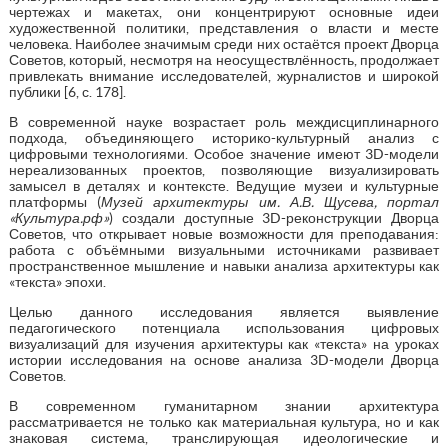
чертежах и макетах, они концентрируют основные идеи
художественной политики, представления о власти и месте
человека. Наиболее значимым среди них остаётся проект Дворца
Советов, который, несмотря на неосуществлённость, продолжает
привлекать внимание исследователей, журналистов и широкой
публики [6, с. 178].
В современной науке возрастает роль междисциплинарного
подхода, объединяющего историко-культурный анализ с
цифровыми технологиями. Особое значение имеют 3D-модели
нереализованных проектов, позволяющие визуализировать
замысел в деталях и контексте. Ведущие музеи и культурные
платформы (
Музей архитектуры им. А.В. Щусева, портал
«Культура.рф»
) создали доступные 3D-реконструкции Дворца
Советов, что открывает новые возможности для преподавания:
работа с объёмными визуальными источниками развивает
пространственное мышление и навыки анализа архитектуры как
«текста» эпохи.
Целью данного исследования является выявление
педагогического потенциала использования цифровых
визуализаций для изучения архитектуры как «текста» на уроках
истории исследования на основе анализа 3D-модели Дворца
Советов.
В современном гуманитарном знании архитектура
рассматривается не только как материальная культура, но и как
знаковая система, транслирующая идеологические и