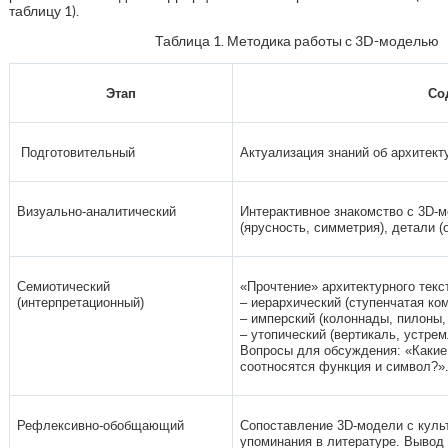
таблицу 1).
Таблица 1. Методика работы с 3D-моделью
Этап
Со
Подготовительный
Актуализация знаний об архитекту
Визуально-аналитический
Интерактивное знакомство с 3D-
(ярусность, симметрия), детали (
Семиотический
«Прочтение» архитектурного текс
(интерпретационный)
‒ иерархический (ступенчатая ко
‒ имперский (колоннады, пилоны, 
‒ утопический (вертикаль, устре
Вопросы для обсуждения: «Какие
соотносятся функция и символ?»
Рефлексивно-обобщающий
Сопоставление 3D-модели с культ
упоминания в литературе. Вывод