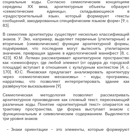
социальные коды. Согласно семиотическим концепциям
середины XX века, архитектурные объекты образуют
«семиотические единицы», складывающиеся в
«градостроительный язык», который формирует «тексты
сообщений, закодированных специфическим языком форм» [9, с.
83].
В семиотике архитектуры существует несколько классификаций
знаков. У. Эко, например, выделяет первичные (утилитарные) и
вторичные (символические) функции архитектурной формы,
подчёркивая, что последние могут вытеснять утилитарное
значение, превращая здание в идеологический манифест [8, с.
423]. Ю.М. Лотман рассматривает архитектурное пространство
как «семиосферу», где любой элемент (от ордера до городской
площади) вступает в отношения с культурным контекстом [4, с.
170]. Ю.С. Янковская предлагает анализировать архитектуру
через «семиотические механизмы» – коды, программы,
нарративы, что позволяет интерпретировать здание как
развёрнутое высказывание [9].
Семиотическая методология позволяет рассматривать
архитектурное произведение как сложный текст, пересекающий
различные коды. Понятие «архитектурный текст» опирается на
трактовку пространства, где форма выступает знаком с
функциональным и символическим содержанием. Выделяются
три уровня знаков:
Знаки ориентации – это элементы, которые формируют