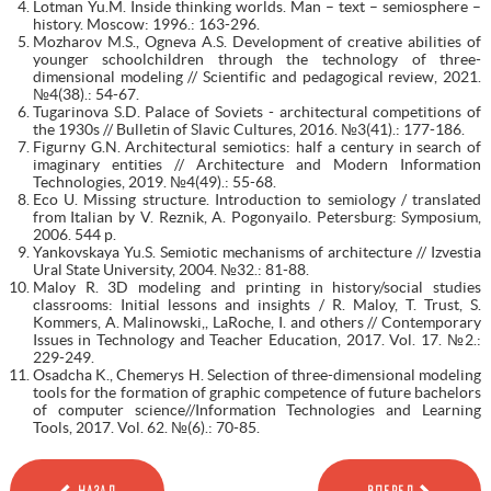
Lotman Yu.M. Inside thinking worlds. Man – text – semiosphere –
history. Moscow: 1996.: 163-296.
Mozharov M.S., Ogneva A.S. Development of creative abilities of
younger schoolchildren through the technology of three-
dimensional modeling // Scientific and pedagogical review, 2021.
№4(38).: 54-67.
Tugarinova S.D. Palace of Soviets - architectural competitions of
the 1930s // Bulletin of Slavic Cultures, 2016. №3(41).: 177-186.
Figurny G.N. Architectural semiotics: half a century in search of
imaginary entities // Architecture and Modern Information
Technologies, 2019. №4(49).: 55-68.
Eco U. Missing structure. Introduction to semiology / translated
from Italian by V. Reznik, A. Pogonyailo. Petersburg: Symposium,
2006. 544 p.
Yankovskaya Yu.S. Semiotic mechanisms of architecture // Izvestia
Ural State University, 2004. №32.: 81-88.
Maloy R. 3D modeling and printing in history/social studies
classrooms: Initial lessons and insights / R. Maloy, T. Trust, S.
Kommers, A. Malinowski,, LaRoche, I. and others // Contemporary
Issues in Technology and Teacher Education, 2017. Vol. 17. №2.:
229-249.
Osadcha K., Chemerys H. Selection of three-dimensional modeling
tools for the formation of graphic competence of future bachelors
of computer science//Information Technologies and Learning
Tools, 2017. Vol. 62. №(6).: 70-85.
НАЗАД
ВПЕРЕД