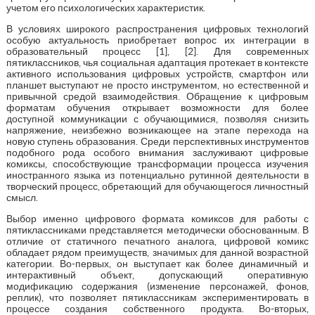
учетом его психологических характеристик.
В условиях широкого распространения цифровых технологий
особую актуальность приобретает вопрос их интеграции в
образовательный процесс [1], [2]. Для современных
пятиклассников, чья социальная адаптация протекает в контексте
активного использования цифровых устройств, смартфон или
планшет выступают не просто инструментом, но естественной и
привычной средой взаимодействия. Обращение к цифровым
форматам обучения открывает возможности для более
доступной коммуникации с обучающимися, позволяя снизить
напряжение, неизбежно возникающее на этапе перехода на
новую ступень образования. Среди перспективных инструментов
подобного рода особого внимания заслуживают цифровые
комиксы, способствующие трансформации процесса изучения
иностранного языка из потенциально рутинной деятельности в
творческий процесс, обретающий для обучающегося личностный
смысл.
Выбор именно цифрового формата комиксов для работы с
пятиклассниками представляется методически обоснованным. В
отличие от статичного печатного аналога, цифровой комикс
обладает рядом преимуществ, значимых для данной возрастной
категории. Во-первых, он выступает как более динамичный и
интерактивный объект, допускающий оперативную
модификацию содержания (изменение персонажей, фонов,
реплик), что позволяет пятиклассникам экспериментировать в
процессе создания собственного продукта. Во-вторых,