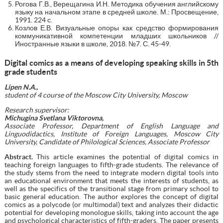
Рогова Г.В., Верещагина И.Н. Методика обучения английскому
языку на начальном этапе в средней школе. М.: Просвещение,
1991. 224 с.
Козлов Е.В. Визуальные опоры как средство формирования
коммуникативной компетенции младших школьников //
Иностранные языки в школе, 2018. №7. С. 45-49.
Digital comics as a means of developing speaking skills in 5th
grade students
Lipen N.A.,
student of 4 course
of the
Moscow City University, Moscow
Research supervisor:
Michugina Svetlana Viktorovna,
Associate Professor, Department of English Language and
Linguodidactics, Institute of Foreign Languages, Moscow City
University, Candidate of Philological Sciences, Associate Professor
Abstract.
This article examines the potential of digital comics in
teaching foreign languages to fifth-grade students. The relevance of
the study stems from the need to integrate modern digital tools into
an educational environment that meets the interests of students, as
well as the specifics of the transitional stage from primary school to
basic general education. The author explores the concept of digital
comics as a polycode (or multimodal) text and analyzes their didactic
potential for developing monologue skills, taking into account the age
and psychological characteristics of fifth-graders. The paper presents