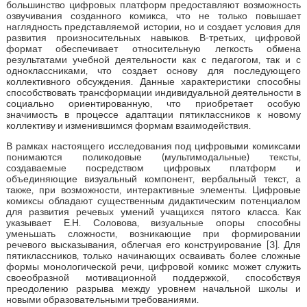
большинство цифровых платформ предоставляют возможность
озвучивания созданного комикса, что не только повышает
наглядность представляемой истории, но и создает условия для
развития произносительных навыков. В-третьих, цифровой
формат обеспечивает относительную легкость обмена
результатами учебной деятельности как с педагогом, так и с
одноклассниками, что создает основу для последующего
коллективного обсуждения. Данные характеристики способны
способствовать трансформации индивидуальной деятельности в
социально ориентированную, что приобретает особую
значимость в процессе адаптации пятиклассников к новому
коллективу и изменившимся формам взаимодействия.
В рамках настоящего исследования под цифровыми комиксами
понимаются поликодовые (мультимодальные) тексты,
создаваемые посредством цифровых платформ и
объединяющие визуальный компонент, вербальный текст, а
также, при возможности, интерактивные элементы. Цифровые
комиксы обладают существенным дидактическим потенциалом
для развития речевых умений учащихся пятого класса. Как
указывает Е.Н. Соловова, визуальные опоры способны
уменьшать сложности, возникающие при формировании
речевого высказывания, облегчая его конструирование [3]. Для
пятиклассников, только начинающих осваивать более сложные
формы монологической речи, цифровой комикс может служить
своеобразной мотивационной поддержкой, способствуя
преодолению разрыва между уровнем начальной школы и
новыми образовательными требованиями.