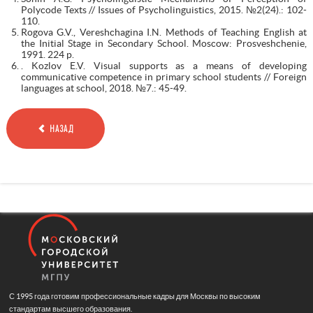
Polycode Texts // Issues of Psycholinguistics, 2015. №2(24).: 102-
110.
Rogova G.V., Vereshchagina I.N. Methods of Teaching English at
the Initial Stage in Secondary School. Moscow: Prosveshchenie,
1991. 224 p.
. Kozlov E.V. Visual supports as a means of developing
communicative competence in primary school students // Foreign
languages at school, 2018. №7.: 45-49.
НАЗАД
С 1995 года готовим профессиональные кадры для Москвы по высоким
стандартам высшего образования.