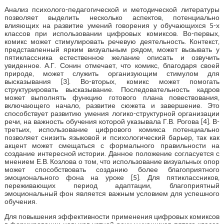
Анализ психолого-педагогической и методической литературы
позволяет выделить несколько аспектов, потенциально
влияющих на развитие умений говорения у обучающихся 5-х
классов при использовании цифровых комиксов. Во-первых,
комикс может стимулировать речевую деятельность. Контекст,
представленный ярким визуальным рядом, может вызывать у
пятиклассника естественное желание описать и озвучить
увиденное. А.Г. Сонин отмечает, что комикс, благодаря своей
природе, может служить организующим стимулом для
высказывания [3]. Во-вторых, комикс может помогать
структурировать высказывание. Последовательность кадров
может выполнять функцию готового плана повествования,
включающего начало, развитие сюжета и завершение. Это
способствует развитию умения логико-структурной организации
речи, на важность обучения которой указывала Г.В. Рогова [4]. В-
третьих, использование цифрового комикса потенциально
позволяет снизить языковой и психологический барьер, так как
акцент может смещаться с формального правильности на
создание интересной истории. Данное положение согласуется с
мнением Е.В. Козлова о том, что использование визуальных опор
может способствовать созданию более благоприятного
эмоционального фона на уроке [5]. Для пятиклассников,
переживающих период адаптации, благоприятный
эмоциональный фон является важным условием для успешного
обучения.
Для повышения эффективности применения цифровых комиксов