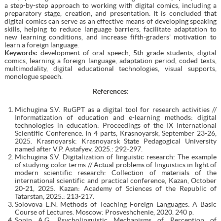
a step-by-step approach to working with digital comics, including a
preparatory stage, creation, and presentation. It is concluded that
digital comics can serve as an effective means of developing speaking
skills, helping to reduce language barriers, facilitate adaptation to
new learning conditions, and increase fifth-graders' motivation to
learn a foreign language.
Keywords:
development of oral speech, 5th grade students, digital
comics, learning a foreign language, adaptation period, coded texts,
multimodality, digital educational technologies, visual supports,
monologue speech.
References:
Michugina S.V. RuGPT as a digital tool for research activities //
Informatization of education and e-learning methods: digital
technologies in education: Proceedings of the IX International
Scientific Conference. In 4 parts, Krasnoyarsk, September 23-26,
2025. Krasnoyarsk: Krasnoyarsk State Pedagogical University
named after V.P. Astafyev, 2025.: 292-297.
Michugina S.V. Digitalization of linguistic research: The example
of studying color terms // Actual problems of linguistics in light of
modern scientific research: Collection of materials of the
international scientific and practical conference, Kazan, October
20-21, 2025. Kazan: Academy of Sciences of the Republic of
Tatarstan, 2025.: 213-217.
Solovova E.N. Methods of Teaching Foreign Languages: A Basic
Course of Lectures. Moscow: Prosveshchenie, 2020. 240 p.
Sonin A.G. Psycholinguistic Mechanisms of Perception of