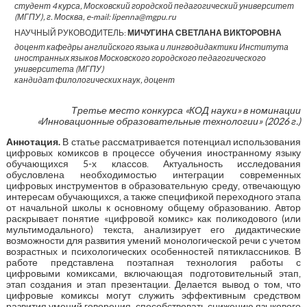
студент 4 курса, Московский городской педагогический университет
(МГПУ), г. Москва, e-mail: lipenna@mgpu.ru
НАУЧНЫЙ РУКОВОДИТЕЛЬ:
МИЧУГИНА СВЕТЛАНА ВИКТОРОВНА
доцент кафедры английского языка и лингводидактики Института
иностранных языков Московского городского педагогического
университета (МГПУ)
кандидат филологических наук, доцент
Третье место конкурса «КОД науки» в номинации
«Инновационные образовательные технологии» (2026 г.)
Аннотация.
В статье рассматривается потенциал использования
цифровых комиксов в процессе обучения иностранному языку
обучающихся 5-х классов. Актуальность исследования
обусловлена необходимостью интеграции современных
цифровых инструментов в образовательную среду, отвечающую
интересам обучающихся, а также спецификой переходного этапа
от начальной школы к основному общему образованию. Автор
раскрывает понятие «цифровой комикс» как поликодового (или
мультимодального) текста, анализирует его дидактические
возможности для развития умений монологической речи с учетом
возрастных и психологических особенностей пятиклассников. В
работе представлена поэтапная технология работы с
цифровыми комиксами, включающая подготовительный этап,
этап создания и этап презентации. Делается вывод о том, что
цифровые комиксы могут служить эффективным средством
развития умений говорения, способствовать снижению языкового