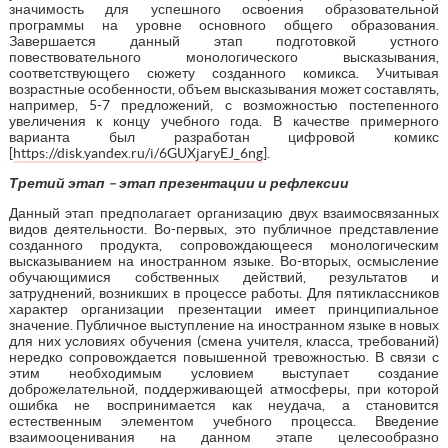
значимость для успешного освоения образовательной
программы на уровне основного общего образования.
Завершается данный этап подготовкой устного
повествовательного монологического высказывания,
соответствующего сюжету созданного комикса. Учитывая
возрастные особенности, объем высказывания может составлять,
например, 5-7 предложений, с возможностью постепенного
увеличения к концу учебного года. В качестве примерного
варианта был разработан цифровой комикс
[
https://disk.yandex.ru/i/6GUXjaryEJ_6ng
].
Третий этап – этап презентации и рефлексии
Данный этап предполагает организацию двух взаимосвязанных
видов деятельности. Во-первых, это публичное представление
созданного продукта, сопровождающееся монологическим
высказыванием на иностранном языке. Во-вторых, осмысление
обучающимися собственных действий, результатов и
затруднений, возникших в процессе работы. Для пятиклассников
характер организации презентации имеет принципиальное
значение. Публичное выступление на иностранном языке в новых
для них условиях обучения (смена учителя, класса, требований)
нередко сопровождается повышенной тревожностью. В связи с
этим необходимым условием выступает создание
доброжелательной, поддерживающей атмосферы, при которой
ошибка не воспринимается как неудача, а становится
естественным элементом учебного процесса. Введение
взаимооценивания на данном этапе целесообразно