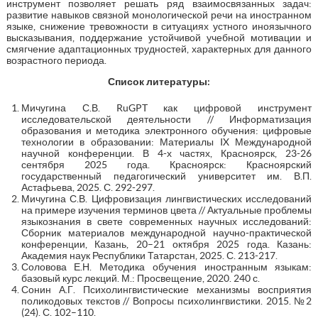
инструмент позволяет решать ряд взаимосвязанных задач:
развитие навыков связной монологической речи на иностранном
языке, снижение тревожности в ситуациях устного иноязычного
высказывания, поддержание устойчивой учебной мотивации и
смягчение адаптационных трудностей, характерных для данного
возрастного периода.
Список литературы:
Мичугина С.В. RuGPT как цифровой инструмент
исследовательской деятельности // Информатизация
образования и методика электронного обучения: цифровые
технологии в образовании: Материалы IX Международной
научной конференции. В 4-х частях, Красноярск, 23-26
сентября 2025 года. Красноярск: Красноярский
государственный педагогический университет им. В.П.
Астафьева, 2025. С. 292-297.
Мичугина С.В. Цифровизация лингвистических исследований
на примере изучения терминов цвета // Актуальные проблемы
языкознания в свете современных научных исследований:
Сборник материалов международной научно-практической
конференции, Казань, 20–21 октября 2025 года. Казань:
Академия наук Республики Татарстан, 2025. С. 213-217.
Соловова Е.Н. Методика обучения иностранным языкам:
базовый курс лекций. М.: Просвещение, 2020. 240 с.
Сонин А.Г. Психолингвистические механизмы восприятия
поликодовых текстов // Вопросы психолингвистики. 2015. №2
(24). С. 102–110.