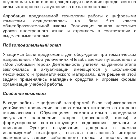
осуществлять постепенно, акцентируя внимание прежде всего на
сильных сторонах выступления, а не на недостатках.
Апробация предлагаемой технологии работы с цифровыми
комиксами осуществлялась на базе 5-го класса
общеобразовательной школы. Реализация заняла несколько
уроков иностранного языка и строилась в соответствии с
выделенными этапами.
Подготовительный этап
Учащимся были предложены для обсуждения три тематических
направления: «Мои увлечения», «Незабываемое путешествие» и
«Мой любимый герой». Деятельность учителя на данном этапе
заключалась в актуализации имеющегося у школьников
лексического и грамматического материала; для решения этой
задачи применялись наглядные средства и игровые формы
организации учебной работы.
Создание комиксов
В ходе работы с цифровой платформой было зафиксировано
устойчивое проявление познавательного интереса со стороны
пятиклассников. Обучающиеся самостоятельно определяли
визуальное наполнение кадров (персонажей, фоны) и
формулировали соответствующие содержанию диалоги и
описания. Функция озвучивания, доступная в рамках
используемой платформы, вызвала повышенный интерес:
возможность записи собственного голоса и последующего