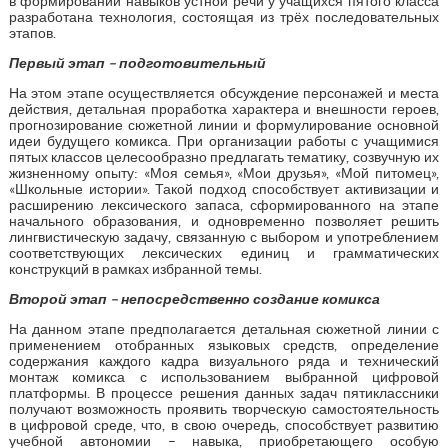
в формировании навыков устной речи у учащихся пятого класса
разработана технология, состоящая из трёх последовательных
этапов.
Первый этап – подготовительный
На этом этапе осуществляется обсуждение персонажей и места
действия, детальная проработка характера и внешности героев,
прогнозирование сюжетной линии и формулирование основной
идеи будущего комикса. При организации работы с учащимися
пятых классов целесообразно предлагать тематику, созвучную их
жизненному опыту: «Моя семья», «Мои друзья», «Мой питомец»,
«Школьные истории». Такой подход способствует активизации и
расширению лексического запаса, сформированного на этапе
начального образования, и одновременно позволяет решить
лингвистическую задачу, связанную с выбором и употреблением
соответствующих лексических единиц и грамматических
конструкций в рамках избранной темы.
Второй этап – непосредственно создание комикса
На данном этапе предполагается детальная сюжетной линии с
применением отобранных языковых средств, определение
содержания каждого кадра визуального ряда и технический
монтаж комикса с использованием выбранной цифровой
платформы. В процессе решения данных задач пятиклассники
получают возможность проявить творческую самостоятельность
в цифровой среде, что, в свою очередь, способствует развитию
учебной автономии – навыка, приобретающего особую