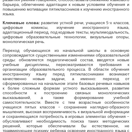
барьера, облегчению адаптации к новым условиям обучения и
повышению мотивации пятиклассников к изучению иностранного
языка.
Ключевые слова:
развитие устной речи, учащиеся 5-х классов,
цифровые комиксы, изучение иностранного языка,
адаптационный период, под кодовые тексты, мультимодальность,
цифровые образовательные технологии, визуальные опоры,
монологическая речь.
Переход обучающихся из начальной школы в основную
сопровождается существенными изменениями образовательной
среды: обновляется педагогический состав, вводятся новые
учебные дисциплины, пересматриваются требования к
организации образовательного процесса. В области обучения
иностранному языку перед пятиклассниками возникают
качественно новые задачи, а именно: переход от
сформированных на начальном этапе базовых речевых навыков
к более сложным формам устного высказывания, развитие
способности к построению связных монологических
высказываний, а также формирование учебной
самостоятельности. Вместе с тем возрастные особенности
учащихся пятых классов – сохранение наглядно-образного
мышления, высокая восприимчивость к визуальной информации
и сохраняющаяся потребность в игровых элементах обучения –
обусловливают необходимость поиска таких методических
решений, которые обеспечивали бы естественное, не
травмирующее психику ребенка освоение иностранного языка с