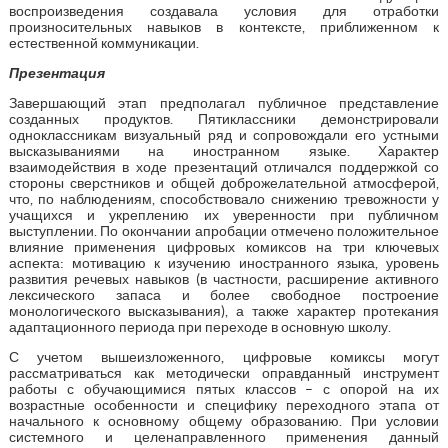
воспроизведения создавала условия для отработки
произносительных навыков в контексте, приближенном к
естественной коммуникации.
Презентация
Завершающий этап предполагал публичное представление
созданных продуктов. Пятиклассники демонстрировали
одноклассникам визуальный ряд и сопровождали его устными
высказываниями на иностранном языке. Характер
взаимодействия в ходе презентаций отличался поддержкой со
стороны сверстников и общей доброжелательной атмосферой,
что, по наблюдениям, способствовало снижению тревожности у
учащихся и укреплению их уверенности при публичном
выступлении. По окончании апробации отмечено положительное
влияние применения цифровых комиксов на три ключевых
аспекта: мотивацию к изучению иностранного языка, уровень
развития речевых навыков (в частности, расширение активного
лексического запаса и более свободное построение
монологического высказывания), а также характер протекания
адаптационного периода при переходе в основную школу.
С учетом вышеизложенного, цифровые комиксы могут
рассматриваться как методически оправданный инструмент
работы с обучающимися пятых классов – с опорой на их
возрастные особенности и специфику переходного этапа от
начального к основному общему образованию. При условии
системного и целенаправленного применения данный