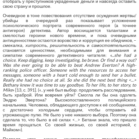
отобрать у преступников украденные деньги и навсегда оставить
свою страну и прошлое.
Очевидное в тоне повествования отсутствие осуждения жертвы/
убийцы в очередной раз показывает усложнение
психологического портрета современного героя (а точнее
антигероя) детектива. Автор восхищается талантами и
смелостью героини нового времени, и пока очевидными
антиценностями остаются воровство и коррупция ее обидчиков, –
смекалка, хитрость, решительность
и
самостоятельность
становятся ценностями, необходимыми для внимания и
симпатии современного детективного читателя:
«...she had a
choice.
Keep digging, keep investigating, be brave. Or find a way out?
Was she ever going to be able to beat Andrew Everton? A high-
ranking police officer. Someone with the resources to access her
messages, someone with a heart cold enough to send her a bullet.
Really she had no choice at all. So she did the next best thing <...>
Bethany knew it was time to say goodbye. To her life, to her story, to
Mike
» [13, с. 391]. («...у неё был выбор: продолжить расследование,
быть храброй. Или вовремя уйти? Смогла ли бы она одолеть
Эндрю Эвертона? Высокопоставленного полицейского
начальника. Человека, обладающего доступом к её сообщениям,
с достаточно холодным сердцем, чтобы отправить ей
угрожающую пулю. Не было у нее никакого выбора. Поэтому она
сделала то, что было в её силах <...> Бетани знала, что пришло
время прощаться. Со своей жизнью, со своей историей, с
Майком»).
Подводя итог, можно констатировать трансформацию