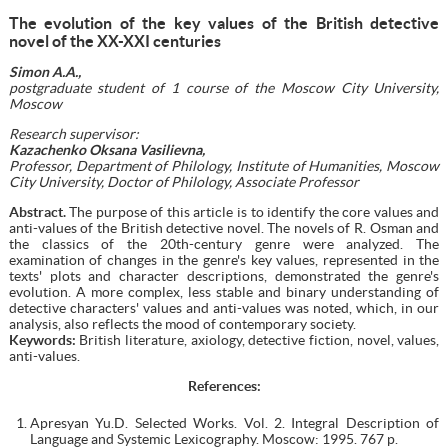
The evolution of the key values of the British detective
novel of the XX-XXI centuries
Simon A.A.,
postgraduate student of 1 course
of the
Moscow City University,
Moscow
Research supervisor:
Kazachenko Oksana Vasilievna,
Professor, Department of Philology, Institute of Humanities, Moscow
City University, Doctor of Philology, Associate Professor
Abstract.
The purpose of this article is to identify the core values and
anti-values of the British detective novel. The novels of R. Osman and
the classics of the 20th-century genre were analyzed. The
examination of changes in the genre's key values, represented in the
texts' plots and character descriptions, demonstrated the genre's
evolution. A more complex, less stable and binary understanding of
detective characters' values and anti-values was noted, which, in our
analysis, also reflects the mood of contemporary society.
Keywords:
British literature, axiology, detective fiction, novel, values,
anti-values.
References
:
Apresyan Yu.D. Selected Works. Vol. 2. Integral Description of
Language and Systemic Lexicography. Moscow: 1995. 767 p.