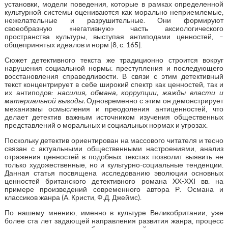
установки, модели поведения, которые в рамках определенной
культурной системы оцениваются как морально неприемлемые,
нежелательные и разрушительные. Они формируют
своеобразную «негативную» часть аксиологического
пространства культуры, выступая антиподами ценностей, –
общепринятых идеалов и норм [8, с. 165].
Сюжет детективного текста же традиционно строится вокруг
нарушения социальной нормы: преступления и последующего
восстановления справедливости. В связи с этим детективный
текст концентрирует в себе широкий спектр как ценностей, так и
их антиподов:
насилия, обмана, коррупции, жажды власти и
материальной выгоды.
Одновременно с этим он демонстрирует
механизмы осмысления и преодоления антиценностей, что
делает детектив важным источником изучения общественных
представлений о моральных и социальных нормах и угрозах.
Поскольку детектив ориентирован на массового читателя и тесно
связан с актуальными общественными настроениями, анализ
отражения ценностей в подобных текстах позволит выявить не
только художественные, но и культурно-социальные тенденции.
Данная статья посвящена исследованию эволюции основных
ценностей британского детективного романа XX-XXI вв. на
примере произведений современного автора Р. Османа и
классиков жанра (А. Кристи, Ф.Д. Джеймс).
По нашему мнению, именно в культуре Великобритании, уже
более ста лет задающей направления развития жанра, процесс