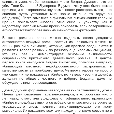
слишком умен, чтобы попасться, – это Богдан. Думаете, это он
убил Тони Кьюррена? Я уверена. Я думаю, что у него была веская
причина, и с нетерпением жду возможности расспросить его, – но
сначала пусть установит мне новые окна, а то вдруг он
обидится»). Легко заметная в финальном высказывании героини
ирония показывает «новое» отношение к убийству как к
недостатку, который можно проигнорировать, если совершивший
его соответствует более важным ценностным критериям.
В пяти романах серии можно выделить около двадцати
антагонистов (каждый роман состоит из нескольких сюжетных
линий разной значимости, которые, как правило соединяются к
развязке): героев разных и по-разному оцениваемых сыщиками,
что как раз и демонстрирует основные антиценности
современного британского детективного романа. В центре
первой книги находится Богдан Янковский, польский эмигрант,
убивающий местного недобросовестного застройщика, в
качестве мести за погибшего друга. Четверка героев не просто
«не сдает» и не наказывает убийцу, но из вежливости и дружбы,
желания не обидеть честного и доброго Богдана, даже не
обсуждает с ним произошедшее.
Двумя другими формальными злодеями книги становятся Джон и
Пенни Грей, семейная пара пенсионеров, в которой
она
много
лет назад отомстила ушедшему от официального правосудия
убийце молодой девушки, а
он
избавился от местного авторитета,
угрожающего вновь поднять инкриминирующие его жену
материалы. Их наказание все-таки находит, но также совсем не в