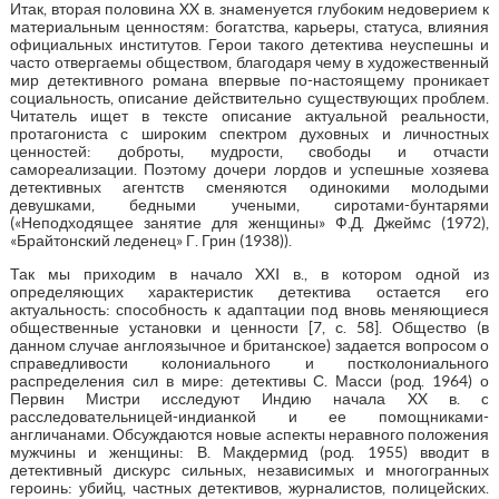
Итак, вторая половина XX в. знаменуется глубоким недоверием к
материальным ценностям: богатства, карьеры, статуса, влияния
официальных институтов. Герои такого детектива неуспешны и
часто отвергаемы обществом, благодаря чему в художественный
мир детективного романа впервые по-настоящему проникает
социальность, описание действительно существующих проблем.
Читатель ищет в тексте описание актуальной реальности,
протагониста с широким спектром духовных и личностных
ценностей: доброты, мудрости, свободы и отчасти
самореализации. Поэтому дочери лордов и успешные хозяева
детективных агентств сменяются одинокими молодыми
девушками, бедными учеными, сиротами-бунтарями
(«Неподходящее занятие для женщины» Ф.Д. Джеймс (1972),
«Брайтонский леденец» Г. Грин (1938)).
Так мы приходим в начало XXI в., в котором одной из
определяющих характеристик детектива остается его
актуальность: способность к адаптации под вновь меняющиеся
общественные установки и ценности [7, с. 58]. Общество (в
данном случае англоязычное и британское) задается вопросом о
справедливости колониального и постколониального
распределения сил в мире: детективы С. Масси (род. 1964) о
Первин Мистри исследуют Индию начала XX в. c
расследовательницей-индианкой и ее помощниками-
англичанами. Обсуждаются новые аспекты неравного положения
мужчины и женщины: В. Макдермид (род. 1955) вводит в
детективный дискурс сильных, независимых и многогранных
героинь: убийц, частных детективов, журналистов, полицейских.