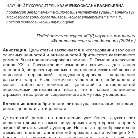
НАУЧНЫЙ РУКОВОДИТЕЛЬ:
КАЗАЧЕНКО ОКСАНА ВАСИЛЬЕВНА
профессор департамента филологии Института гуманитарных наук
Московского городского педагогического университета (МГПУ)
доктор филологических наук, доцент
Победитель конкурса «КОД науки» в номинации
«Филологические исследования» (2026 г.)
Аннотация.
Цель статьи заключается в исследовании эволюции
основных ценностей и антиценностей британского детективного
романа. Были проанализированы романы Р. Османа и классиков
жанра XX в. Рассмотрение изменения ключевых для жанра
ценностей, репрезентированых в построении сюжетной канвы и
описании персонажей продемонстрировало направление
развития жанра. Было отмечено усложненное, небинарное и
менее стабильное понимание ценностей и антиценностей
персонажами детективного текста, что в нашем понимании
отражает и настроения современного этому тексту общества.
Ключевые слова:
британская литература, аксиология, детектив,
роман, ценности, антиценности.
Детективный роман на протяжении уже более двухсот лет
является одним из самых популярных литературных жанров у
широкой читательской аудитории. Несколько пренебрежительно
отзываясь о жанре, аргентинский прозаик, поэт и публицист Х.Л.
Борхес так описывал его популярность: «Есть такой тип