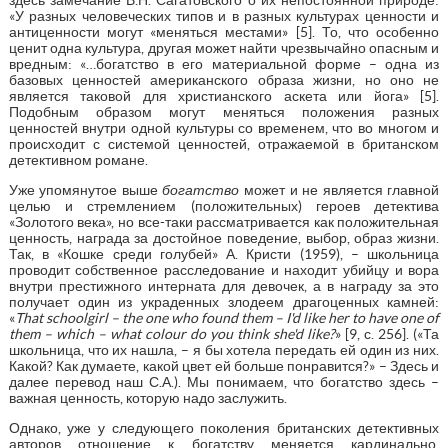
«У разных человеческих типов и в разных культурах ценности и
антиценности могут «меняться местами» [5]. То, что особенно
ценит одна культура, другая может найти чрезвычайно опасным и
вредным: «…богатство в его материальной форме – одна из
базовых ценностей американского образа жизни, но оно не
является таковой для христианского аскета или йога» [5].
Подобным образом могут меняться положения разных
ценностей внутри одной культуры со временем, что во многом и
происходит с системой ценностей, отражаемой в британском
детективном романе.
Уже упомянутое выше
богатство
может и не является главной
целью и стремлением (положительных) героев детектива
«Золотого века», но все-таки рассматривается как положительная
ценность, награда за достойное поведение, выбор, образ жизни.
Так, в «Кошке среди голубей» А. Кристи (1959), – школьница
проводит собственное расследование и находит убийцу и вора
внутри престижного интерната для девочек, а в награду за это
получает один из украденных злодеем драгоценных камней:
«
That schoolgirl – the one who found them – I'd like her to have one of
them – which – what colour do you think she'd like?
» [9, с. 256]. («Та
школьница, что их нашла, – я бы хотела передать ей один из них.
Какой? Как думаете, какой цвет ей больше понравится?» – Здесь и
далее перевод наш С.А.). Мы понимаем, что богатство здесь –
важная ценность, которую надо заслужить.
Однако, уже у следующего поколения британских детективных
авторов отношение к богатству меняется кардинально.