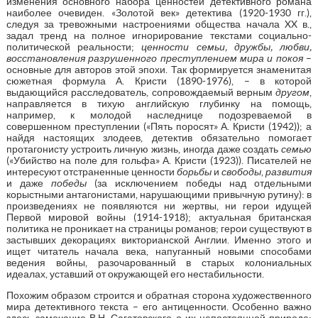
изменения основного набора ценностей детективного романа
наиболее очевиден. «Золотой век» детектива (1920-1930 гг.),
следуя за тревожными настроениями общества начала XX в.,
задал тренд на полное игнорирование текстами социально-
политической реальности;
ценности семьи, дружбы, любви,
восстановления разрушенного преступлением мира и покоя
–
основные для авторов этой эпохи. Так формируется знаменитая
сюжетная формула А. Кристи (1890-1976), – в которой
выдающийся расследователь, сопровождаемый верным
другом
,
направляется в тихую английскую глубинку на помощь,
например, к молодой наследнице подозреваемой в
совершенном преступлении («Пять поросят» А. Кристи (1942)); а
найдя настоящих злодеев, детектив обязательно помогает
протагонисту устроить личную жизнь, иногда даже создать
семью
(«Убийство на поле для гольфа» А. Кристи (1923)). Писателей не
интересуют отстраненные ценности
борьбы
и
свободы
,
развития
и даже
победы
(за исключением победы над отдельными
корыстными антагонистами, нарушающими привычную рутину): в
произведениях не появляются ни жертвы, ни герои идущей
Первой мировой войны (1914-1918); актуальная британская
политика не проникает на страницы романов; герои существуют в
застывших декорациях викторианской Англии. Именно этого и
ищет читатель начала века, напуганный новыми способами
ведения войны, разочарованный в старых колониальных
идеалах, уставший от окружающей его нестабильности.
Похожим образом строится и обратная сторона художественного
мира детективного текста – его антиценности. Особенно важно
здесь замечание В.Н. Сагатовского о их непостоянной природе: