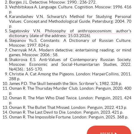
Borges J.L. Detective. Moscow: 1990.: 236-272.
Vezhbitskaya A. Language. Culture. Cognition. Moscow: 1996. 416
p.
Karandashev V.N. Schwartz's Method for Studying Personal
Values: Concept and Methodological Guide. Petersburg: 2004. 70
p.
Sagatovsky V.N. Philosophy of anthropocosmism: author's
dictionary
. (date of the address: 15.03.2026).
Stepanov Yu.S. Constants: A Dictionary of Russian Culture.
Moscow: 1997. 824 p.
Chernyak M.A. Modern detective: entertaining reading, or mind
games. Moscow: 2006.: 58.
Shakirova E.S. Anti-Values of Contemporary Russian Society.
Moscow: Economic and Social-Humanitarian Studies, 2022.
№4(36).: 165-170.
Christie A. Cat Among the Pigeons. London: HarperCollins, 2011.
288 p.
James P.D. The Skull beneath the Skin. Scribner’s, 1982. 328 p.
Osman R. The Thursday Murder Club. London: Penguin, 2020. 400
p.
Osman R. The Man Who Died Twice. London: Penguin, 2021. 424
p.
Osman R. The Bullet That Missed. London: Penguin, 2022. 413 p.
Osman R. The Last Devil to Die. London: Penguin, 2023. 421 p.
Osman R. The Impossible Fortune. London: Penguin, 2025. 368 p.