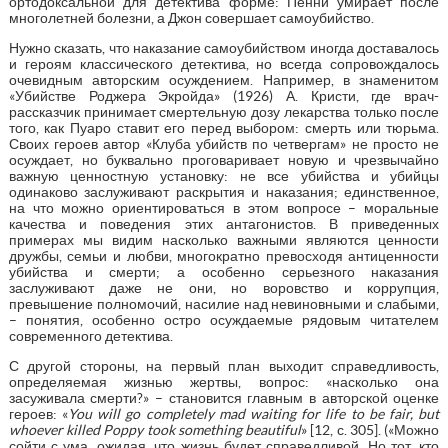
ортодоксальной для детектива форме: Пенни умирает после
многолетней болезни, а Джон совершает самоубийство.
Нужно сказать, что наказание самоубийством иногда доставалось
и героям классического детектива, но всегда сопровождалось
очевидным авторским осуждением. Например, в знаменитом
«Убийстве Роджера Экройда» (1926) А. Кристи, где врач-
рассказчик принимает смертельную дозу лекарства только после
того, как Пуаро ставит его перед выбором: смерть или тюрьма.
Своих героев автор «Клуба убийств по четвергам» не просто не
осуждает, но буквально проговаривает новую и чрезвычайно
важную ценностную установку: не все убийства и убийцы
одинаково заслуживают раскрытия и наказания; единственное,
на что можно ориентироваться в этом вопросе – моральные
качества и поведения этих антагонистов. В приведенных
примерах мы видим насколько важными являются ценности
дружбы, семьи и любви, многократно превосходя антиценности
убийства и смерти; а особенно серьезного наказания
заслуживают даже не они, но воровство и коррупция,
превышение полномочий, насилие над невиновными и слабыми,
– понятия, особенно остро осуждаемые рядовым читателем
современного детектива.
С другой стороны, на первый план выходит справедливость,
определяемая жизнью жертвы, вопрос: «насколько она
засуживала смерти?» – становится главным в авторской оценке
героев: «
You will go completely mad waiting for life to be fair, but
whoever killed Poppy took something beautiful
» [12, с. 305]. («Можно
сойти с ума, ожидая, что жизнь будет справедливой. Но тот, кто