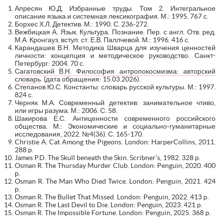
Апресян Ю.Д. Избранные труды. Том 2. Интегральное
описание языка и системная лексикография. М.: 1995. 767 с.
Борхес Х.Л. Детектив. М.: 1990. С. 236-272.
Вежбицкая А. Язык. Культура. Познание. Пер. с англ. Отв. ред.
М.А. Кронгауз, вступ. ст. Е.В. Паллчевой. М.: 1996. 416 с.
Карандашев В.Н. Методика Шварца для изучения ценностей
личности: концепция и методическое руководство. Санкт-
Петербург: 2004. 70 с.
С
агатовский В.Н. Философия антропокосмизма: авторский
словарь
. (дата обращения: 15.03.2026).
Степанов Ю.С. Константы: словарь русской культуры. М.: 1997.
824 с.
Черняк М.А. Современный детектив: занимательное чтиво,
или игры разума. М.: 2006. С. 58.
Шакирова Е.С. Антиценности современного российского
общества. М.: Экономические и социально-гуманитарные
исследования, 2022. №4(36). С. 165-170.
Christie A. Cat Among the Pigeons. London: HarperCollins, 2011.
288 p.
James P.D. The Skull beneath the Skin. Scribner’s, 1982. 328 p.
Osman R. The Thursday Murder Club. London: Penguin, 2020. 400
р.
Osman R. The Man Who Died Twice. London: Penguin, 2021. 424
р.
Osman R. The Bullet That Missed. London: Penguin, 2022. 413 p.
Osman R. The Last Devil to Die. London: Penguin, 2023. 421 p.
Osman R. The Impossible Fortune. London: Penguin, 2025. 368 p.