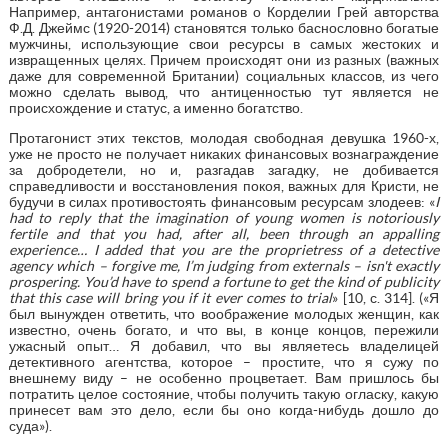
Например, антагонистами романов о Корделии Грей авторства
Ф.Д. Джеймс (1920-2014) становятся только баснословно богатые
мужчины, использующие свои ресурсы в самых жестоких и
извращенных целях. Причем происходят они из разных (важных
даже для современной Британии) социальных классов, из чего
можно сделать вывод, что антиценностью тут является не
происхождение и статус, а именно богатство.
Протагонист этих текстов, молодая свободная девушка 1960-х,
уже не просто не получает никаких финансовых вознаграждение
за добродетели, но и, разгадав загадку, не добивается
справедливости и восстановления покоя, важных для Кристи, не
будучи в силах противостоять финансовым ресурсам злодеев: «
I
had to reply that the imagination of young women is notoriously
fertile and that you had, after all, been through an appalling
experience…
I added that you are the proprietress of a detective
agency which – forgive me, I’m judging from externals – isn't exactly
prospering. You’d have to spend a fortune to get the kind of publicity
that this case will bring you if it ever comes to trial
» [10, с. 314]. («Я
был вынужден ответить, что воображение молодых женщин, как
известно, очень богато, и что вы, в конце концов, пережили
ужасный опыт… Я добавил, что вы являетесь владелицей
детективного агентства, которое – простите, что я сужу по
внешнему виду – не особенно процветает. Вам пришлось бы
потратить целое состояние, чтобы получить такую огласку, какую
принесет вам это дело, если бы оно когда-нибудь дошло до
суда»).