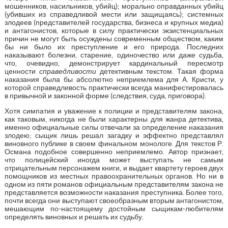
мошенников, насильников, убийц); морально оправданных убийц
(убивших из справедливой мести или защищаясь); системных
злодеев (представителей государства, бизнеса и крупных медиа)
и антагонистов, которые в силу практически экзистенциальных
причин не могут быть осуждены современным обществом, каким
бы ни было их преступление и его природа. Последних
наказывают болезни, старение, одиночество или даже судьба,
что, очевидно, демонстрирует кардинальный пересмотр
ценности
справедливости
детективным текстом. Такая форма
наказания была бы абсолютно неприемлема для А. Кристи, у
которой справедливость практически всегда манифестировалась
в привычной и законной форме (следствия, суда, приговора).
Хотя симпатия и уважение к полиции и представителям закона,
как таковым, никогда не были характерны для жанра детектива,
именно официальные силы отвечали за определение наказания
злодею; сыщик лишь решал загадку и эффектно представлял
виновного публике в своем финальном монологе. Для текстов Р.
Османа подобное совершенно неприемлемо. Автор признает,
что полицейский иногда может выступать не самым
отрицательным персонажем книги, и выдает квартету героев двух
помощников из местных правоохранительных органов. Но ни в
одном из пяти романов официальным представителям закона не
представляется возможности наказания преступника. Более того,
почти всегда они выступают своеобразным вторым антагонистом,
мешающим по-настоящему достойным сыщикам-любителям
определять виновных и решать их судьбу.