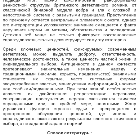
ценностной структуры британского детективного романа: от
классической бинарной модели добра и зла к сложной и
непостоянной системе с размытыми границами. Преступление
по-прежнему остаётся центральным элементом сюжета, однако
его интерпретации усложняются: внимание смещается с факта
нарушения нормы на мотивы, обстоятельства и последствия.
Детектив всё чаще не столько фиксирует восстановление
справедливости, сколько деконструирует саму эту категорию.
Среди ключевых ценностей, фиксируемых современным
детективом, можно выделить доброту, ответственность,
человеческое достоинство, а также ценность частной жизни и
индивидуального выбора. Антиценности в данном контексте
претерпевают значительные изменения: наряду с
традиционными (насилие, корысть, предательство) значимыми
становятся их скрытые, часто системные формы:
злоупотребление властью, манипуляция информацией, насилие
над слабыми/подчиненными. При этом важной особенностью
является их двойственная репрезентация: персонажи,
совершающие преступления, нередко оказываются этически
оправданными или, по крайней мере, понятными. Жанр
утрачивает функцию строгого судьи и превращается в
пространство обсуждения ценностей, где истина и
справедливость оказываются результатом сложного этического
выбора, а не заданной заранее нормой.
Список литературы: