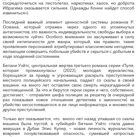
сосредоточиться на пистолетах, наркотиках, хаосе, но доброта
Ибрагима оказывается сильнее. Однажды Конни найдет способ
извиниться»).
Последний важный элемент ценностной системы романов Р.
Османа, который отражен через одного из упомянутых
антагонистов, это важность индивидуальности, свободы выбора и
возможности «уйти». Особого внимания он заслуживает в силу
своей нетипичности для жанра, который, как правило, такие
проявления персонажей атрибутировал классическим негодяям,
желающим совершить побольше убийств и скрыться с добытым в
ходе злодеяний состоянием.
Бетани Уэйтс, центральная жертва третьего романа серии «Пуля,
которая промахнулась» (2022), молодая журналистка,
борющаяся за правду и угрожающая раскрыть преступления
местного полицейского начальника, падает со скалы в своей
машине, на много лет оставляя свою смерть неразгаданной и
неотомщенной. За что и берутся герои серии и чего, собственно,
достигают, – отправляя шефа полиции за решетку (в очередной
раз показывая новое отношение детектива к законности) за
убийство несостоявшегося в ее лице информатора и множество
других преступлений.
Только вот оказывается, что много лет назад упавшая со скалы
машина была пустой, а «убийцей» Бетани Уэйтс стала давно
живущая в Дубае Элис Купер, – новая личность журналистки,
вовремя почувствовавшей опасность, сумевшей хитростью