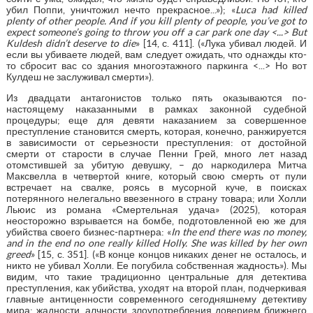
убил Поппи, уничтожил нечто прекрасное...»); «
Luca had killed
plenty of other people.
And if you kill plenty of people, you’ve got to
expect someone’s going to throw you off a car park one day <...> But
Kuldesh didn’t deserve to die
» [14, с. 411]. («Лука убивал людей. И
если вы убиваете людей, вам следует ожидать, что однажды кто-
то сбросит вас со здания многоэтажного паркинга <...> Но вот
Кулдеш не заслуживал смерти»).
Из двадцати антагонистов только пять оказываются по-
настоящему наказанными в рамках законной судебной
процедуры; еще для девяти наказанием за совершенное
преступление становится смерть, которая, конечно, ранжируется
в зависимости от серьезности преступления: от достойной
смерти от старости в случае Пенни Грей, много лет назад
отомстившей за убитую девушку, – до наркодилера Митча
Максвелла в четвертой книге, который свою смерть от пули
встречает на свалке, роясь в мусорной куче, в поисках
потерянного нелегально ввезенного в страну товара; или Холли
Льюис из романа «Смертельная удача» (2025), которая
неосторожно взрывается на бомбе, подготовленной ею же для
убийства своего бизнес-партнера: «
In the end there was no money,
and in the end no one really killed Holly. She was killed by her own
greed
» [15, с. 351]. («В конце концов никаких денег не осталось, и
никто не убивал Холли. Ее погубила собственная жадность»). Мы
видим, что такие традиционно центральные для детектива
преступления, как убийства, уходят на второй план, подчеркивая
главные антиценности современного сегодняшнему детективу
мира: жадности, алчности, злоупотребления доверием ближнего