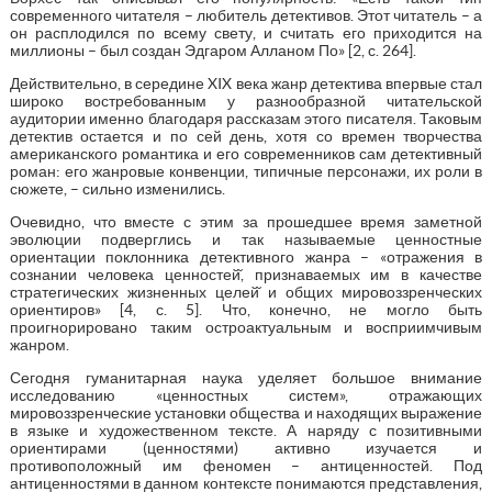
современного читателя – любитель детективов. Этот читатель – а
он расплодился по всему свету, и считать его приходится на
миллионы – был создан Эдгаром Алланом По» [2, с. 264].
Действительно, в середине XIX века жанр детектива впервые стал
широко востребованным у разнообразной читательской
аудитории именно благодаря рассказам этого писателя. Таковым
детектив остается и по сей день, хотя со времен творчества
американского романтика и его современников сам детективный
роман: его жанровые конвенции, типичные персонажи, их роли в
сюжете, – сильно изменились.
Очевидно, что вместе с этим за прошедшее время заметной
эволюции подверглись и так называемые ценностные
ориентации поклонника детективного жанра – «отражения в
сознании человека ценностей̆, признаваемых им в качестве
стратегических жизненных целей̆ и общих мировоззренческих
ориентиров» [4, с. 5]. Что, конечно, не могло быть
проигнорировано таким остроактуальным и восприимчивым
жанром.
Сегодня гуманитарная наука уделяет большое внимание
исследованию «ценностных систем», отражающих
мировоззренческие установки общества и находящих выражение
в языке и художественном тексте. А наряду с позитивными
ориентирами (ценностями) активно изучается и
противоположный им феномен – антиценностей. Под
антиценностями в данном контексте понимаются представления,