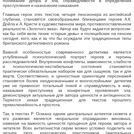
понимание добра и зла, справедливости в определении
преступления и назначении наказания.
Главные герои этих текстов, четыре пенсионера из английской
глубинки, становятся своеобразными близнецами героев А.К.
Дойла и А. Кристи в художественном мире, противопоставленном
реальности «Золотого века». Автор как будто задается вопросом:
как бы себя вели тихие «старые девы» и полицейские на пенсии
сегодня: кого, как и за что бы осуждали эти традиционные типы
британского детективного романа.
Важной особенностью современного детектива является
углубленный психологический портрет героев и героинь
расследователей. Внутренние конфликты, зависимости, слабости
и психологически-нестабильные состояния становятся
практически обязательным набором как для сыщиков, так и для
жертв. Соответственно, и ценностные ориентации персонажей
становятся более неоднозначными и многослойными: детектив
уже не привносит тотальный покой и справедливость в мир,
наказывая преступника за конкретные проявления зла,
демонстрируя актуальные для автора ценности и антиценности.
Теряется некая традиционная для текстов прошлого
прямолинейность и простота.
Так, в текстах Р. Османа одним центральных аспектов сюжета и
его развязки является «моральное оправдание» виновных,
намекая на важность ценности
прощения
для героев, автора и
читателя. Всех антагонистов серии можно условно поделить на
четыре типа: классических преступников (аморальных