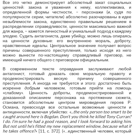
Все это четко демонстрирует абсолютный закат социальных
ценностей: закона и уважения к нему, коллективизма, и
определенной формы честности, – персонажи (и, судя по
популярности серии, читатели) абсолютно разочарованы в идее
незыблемости закона, единственно правильным решением в
распределении справедливости, ценности максимально важной
для жанра, – кажется личностный и уникальный подход к каждому
злодею. Судить антагониста, даже убийцу, можно лишь опираясь
на ценности духовные: его внутреннюю мораль, доброту,
нравственные идеалы. Центральное значение получает вопрос
причины совершенного преступления, только исходя из него
можно вынести по-настоящему справедливый приговор, не
имеющий ничего общего с приговором официальным.
В современном тексте оправдания заслуживают любой
антагонист, готовый доказать свою моральную правоту и
продемонстрировать вескую причину совершенного
преступления. А иногда не требуется и этого: достаточно быть
искренне
добрым
человеком, готовым прийти на
помощь
«слабому». Ценность доброты, продемонстрированной и
доказанной описанием персонажа на протяжении сюжета,
становится абсолютным центром мировидения героев Р.
Османа, превосходя все остальные возможные ценности и
антиценности, включая убийство:
«...the only person too smart to be
caught around here is Bogdan.
Don’t you think he killed Tony Curran?
I do. I’m sure he had a good reason, and I look forward to asking him.
But not until he’s fitted my new replacement window, because what if
he takes offence?
» [11, с. 372]. («…единственный человек, который