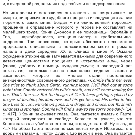
и, в очередной раз, насилия над слабым и не подозревающим.
Но интересны и оставшиеся антагонисты, не встретившие ни
смерти, ни привычного судебного процесса и следующего за ним
тюремного заключения. Богдан – не единственный персонаж,
прощение и оправдание которого у героев не составляет ни
малейшего труда. Конни Джонсон и ее помощницы Кэролайн и
Тиа, – наркобаронесса, женщина-киллер и грабительница-
подросток. Три персонажа, которых абсолютно невозможно
представить описанными в положительном свете в романе
начала и даже середины XX в. Однако в мире Р. Османа
осуждение этих женщин затмевается важными для современного
детектива ценностями прощения и
искупления вины
, через
(снова) доброту и помощь нуждающемуся; в очередной раз
показывая, насколько сильно поменялось видение закона и
законности, которые во многом стали настоящими
антиценностями современного детектива: «
Connie shuts her eyes.
She tries to think about Garth, running loose. He’ll find out at some
point that Connie ordered his wife’s death, and he’ll come looking for
her. That’s fine <...> But the images of Garth keep getting replaced by
images of Ibrahim, his kind eyes and his gentle soul. His belief in her.
She tries to concentrate on guns, and drugs, and chaos, but Ibrahim’s
kindness is stronger. Connie will find a way to say sorry one day?
» [14,
с. 417]. («Конни закрывает глаза. Она пытается думать о Гарте,
который разгуливает на свободе. Когда-то он узнает, что это
Конни заказала убийство его жены, и придет за ней. Ну и ладно
<...> Но образ Гарта постоянно сменяется лицом Ибрагима, его
добрыми глазами, чистой душой. Его верой в нее. Она пытается