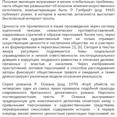
Похожая эволюция затрагивает и менее «глобальные» проблемы:
часть общества размышляет об опасном влиянии искусственного
интеллекта, компьютеризации быта: Р. Гэлбрейт (род. 1965)
публикует роман, в котором в качестве антагониста выступает
бестелесный интернет-тролль.
Ценности эти проявляются в языке произведения через систему
оценочной лексики, семантических противопоставлений,
нарративных стратегий и образов персонажей. Более того, через
эти средства художественный текст не только отражает
существующие ценности и настроения общества, но и участвует
в их формировании и переосмыслении [1], [6]. Сегодня в текстах
жанра регулярно поднимаются темы социальной
справедливости и личной ответственности, институционального
доверия и коррупции, гендерного равенства и этических дилемм,
связанных с властью и насилием. Через изображение
преступлений, мотивов персонажей и способов расследования
авторы фиксируют общественные тревоги и ожидания, а также
демонстрируют различные модели осознания реальности.
Серия романов Р. Османа (род. 1970) «Клуб убийств по
четвергам» один из самых ярких примеров подобной природы
современного британского детективного романа. Нарочито
постмодернистские тексты Р. Османа выстраивают
традиционную для классического детектива сюжетную канву с
привычными персонажами и художественными средствами,
переворачивая смысловое содержании истории, – в первую
очередь меняя именно ценностные ориентации персонажей, их