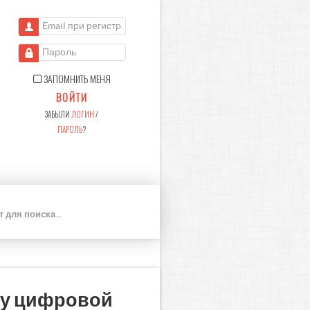
Email при регистрации
Пароль
ЗАПОМНИТЬ МЕНЯ
ВОЙТИ
ЗАБЫЛИ
ЛОГИН
/
ПАРОЛЬ
?
П
О
И
С
К
ху цифровой