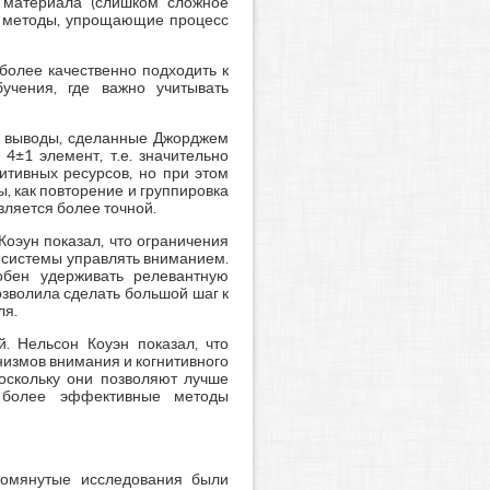
 материала (слишком сложное
бя методы, упрощающие процесс
более качественно подходить к
учения, где важно учитывать
ил выводы, сделанные Джорджем
4±1 элемент, т.е. значительно
итивных ресурсов, но при этом
ы, как повторение и группировка
вляется более точной.
оэун показал, что ограничения
 системы управлять вниманием.
собен удерживать релевантную
зволила сделать большой шаг к
ля.
. Нельсон Коуэн показал, что
низмов внимания и когнитивного
поскольку они позволяют лучше
ь более эффективные методы
упомянутые исследования были