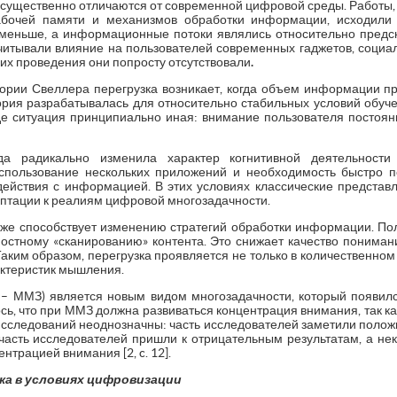
е существенно отличаются от современной цифровой среды. Работы
бочей памяти и механизмов обработки информации, исходили и
меньше, а информационные потоки являлись относительно предс
читывали влияние на пользователей современных гаджетов, социа
 их проведения они попросту отсутствовали
.
ории Свеллера перегрузка возникает, когда объем информации 
ория разрабатывалась для относительно стабильных условий обуч
е ситуация принципиально иная: внимание пользователя постоя
а радикально изменила характер когнитивной деятельности 
спользование нескольких приложений и необходимость быстро 
йствия с информацией. В этих условиях классические представл
птации к реалиям цифровой многозадачности.
же способствует изменению стратегий обработки информации. По
хностному «сканированию» контента. Это снижает качество понима
Таким образом, перегрузка проявляется не только в количественн
актеристик мышления.
 – ММЗ) является новым видом многозадачности, который появил
ь, что при ММЗ должна развиваться концентрация внимания, так к
ы исследований неоднозначны: часть исследователей заметили поло
асть исследователей пришли к отрицательным результатам, а н
трацией внимания [2, c. 12].
ка в условиях цифровизации