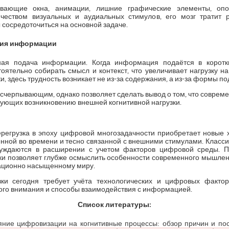
вающие окна, анимации, лишние графические элементы, опо
чеством визуальных и аудиальных стимулов, его мозг тратит
 сосредоточиться на основной задаче.
ция информации
ная подача информации. Когда информация подаётся в коротки
оятельно собирать смысл и контекст, что увеличивает нагрузку на
и, здесь трудность возникает не из-за содержания, а из-за формы 
исчерпывающим, однако позволяет сделать вывод о том, что соврем
вующих возникновению внешней когнитивной нагрузки.
ерегрузка в эпоху цифровой многозадачности приобретает новые х
нной во времени и тесно связанной с внешними стимулами. Класс
нуждаются в расширении с учетом факторов цифровой среды. 
ки позволяет глубже осмыслить особенности современного мышле
ационно насыщенному миру.
зки сегодня требует учёта технологических и цифровых фактор
кого внимания и способы взаимодействия с информацией.
Список
литературы
:
ияние цифровизации на когнитивные процессы: обзор причин и пос