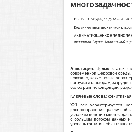
многозадачнос
ВЫПУСК:
№6(88) КОД НАУКИ - 
Код уникальной десятичной класс
АВТОР:
АТРОЩЕНКО ВЛАДИСЛА
аспирант 1 курса, Московский гор
Аннотация.
Целью статьи яв
современной цифровой среды. 
показано, какие новые характ
нагрузки и факторам, затрудн
более ранних концепций, разра
Ключевые слова:
когнитивная
XXI век характеризуется н
распространение различной 
условиях понятие многозадачно
с большим потоком данных и 
уровень когнитивной активности