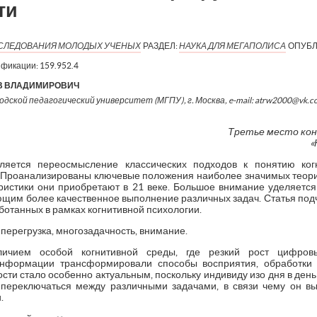
ти
ИССЛЕДОВАНИЯ МОЛОДЫХ УЧЕНЫХ
РАЗДЕЛ:
НАУКА ДЛЯ МЕГАПОЛИСА
ОПУБЛ
ификации:
159.952.4
В ВЛАДИМИРОВИЧ
одской педагогический университет (МГПУ), г. Москва, e-mail: atrw2000@vk.c
Третье место кон
«
ляется переосмысление классических подходов к понятию когн
Проанализированы ключевые положения наиболее значимых теорий 
еристики они приобретают в 21 веке. Большое внимание уделяетс
яющим более качественное выполнение различных задач. Статья под
ботанных в рамках когнитивной психологии.
 перегрузка, многозадачность, внимание.
аличием особой когнитивной среды, где резкий рост цифров
информации трансформировали способы восприятия, обработки 
сти стало особенно актуальным, поскольку индивиду изо дня в ден
переключаться между различными задачами, в связи чему он в
.