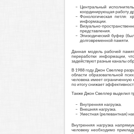
Центральный исполнитель
координирующая работу др
Фонологическая петля: х
информации.
Визуально-пространствен
представления.
Эпизодический буфер (был
долговременной памяти.
Данная модель рабочей памят
переработки информации, что
задействуют разные каналы обр
В 1988 году Джон Свеллер разра
области образовательной псих
человека имеет ограниченную 
по итогу снижает эффективность
Также Джон Свеллер выделил тр
Внутренняя нагрузка.
Внешняя нагрузка.
Уместная (релевантная) наг
Внутренняя нагрузка напрямую
человеку необходимо приклады