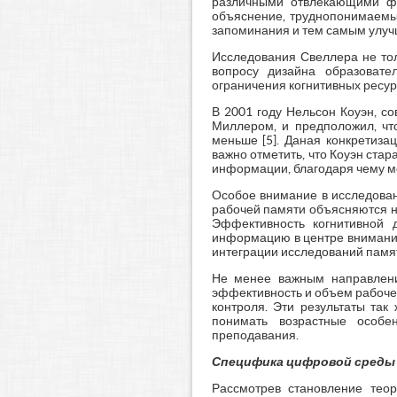
различными отвлекающими фа
объяснение, труднопонимаемые
запоминания и тем самым улу
Исследования Свеллера не тол
вопросу дизайна образовате
ограничения когнитивных ресур
В 2001 году Нельсон Коуэн, с
Миллером, и предположил, что
меньше [5]. Даная конкретиза
важно отметить, что Коуэн стар
информации, благодаря чему мо
Особое внимание в исследован
рабочей памяти объясняются н
Эффективность когнитивной д
информацию в центре внимания
интеграции исследований памя
Не менее важным направление
эффективность и объем рабочей
контроля. Эти результаты так
понимать возрастные особе
преподавания.
Специфика цифровой среды
Рассмотрев становление теор