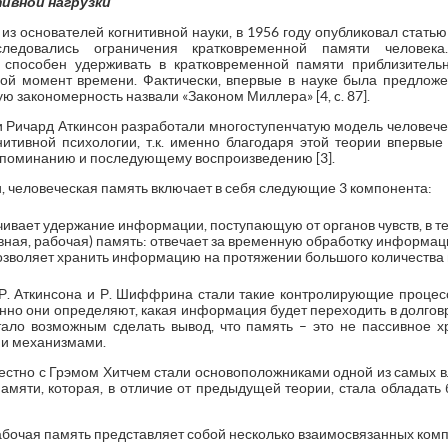
ивной нагрузки
з основателей когнитивной науки, в 1956 году опубликовал статью
ледовались ограничения кратковременной памяти человек
к способен удерживать в кратковременной памяти приблизитель
й момент времени. Фактически, впервые в науке была предложе
ю закономерность назвали «Законом Миллера» [4, c. 87].
 Ричард Аткинсон разработали многоступенчатую модель человече
нитивной психологии, т.к. именно благодаря этой теории впервы
апоминанию и последующему воспроизведению [3].
 человеческая память включает в себя следующие 3 компонента:
ивает удержание информации, поступающую от органов чувств, в те
ная, рабочая) память: отвечает за временную обработку информац
озволяет хранить информацию на протяжении большого количества
 Аткинсона и Р. Шиффрина стали такие контролирующие процесс
но они определяют, какая информация будет переходить в долговр
стало возможным сделать вывод, что память – это не пассивное х
ми механизмами.
местно с Грэмом Хитчем стали основоположниками одной из самых в
амяти, которая, в отличие от предыдущей теории, стала обладать
рабочая память представляет собой несколько взаимосвязанных ком