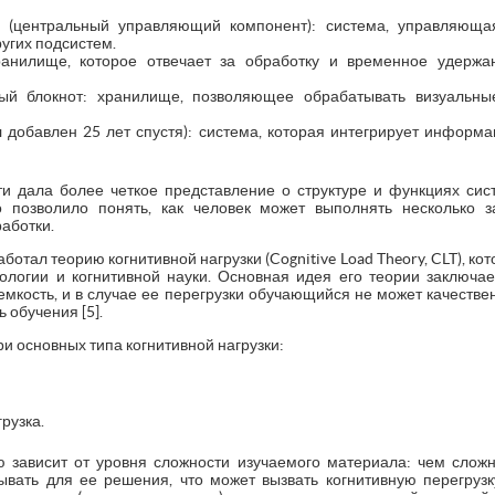
 (центральный управляющий компонент): система, управляюща
угих подсистем.
ранилище, которое отвечает за обработку и временное удержа
ный блокнот: хранилище, позволяющее обрабатывать визуальны
 добавлен 25 лет спустя): система, которая интегрирует информ
и дала более четкое представление о структуре и функциях сис
 позволило понять, как человек может выполнять несколько 
аботки.
ботал теорию когнитивной нагрузки (Cognitive Load Theory, CLT), ко
ологии и когнитивной науки. Основная идея его теории заключае
емкость, и в случае ее перегрузки обучающийся не может качестве
 обучения [5].
и основных типа когнитивной нагрузки:
рузка.
 зависит от уровня сложности изучаемого материала: чем слож
вать для ее решения, что может вызвать когнитивную перегрузк