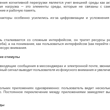
ия когнитивной перегрузки является учет внешней среды как акт
ая нагрузка — это элементы среды, которые не связаны с са
ние и рабочую память.
акторы особенно усилились из-за цифровизации и усложнения
ель сталкивается со сложным интерфейсом, он тратит ресурсы 
еба), а на понимание, как пользоваться интерфейсом (как перейти 
ресурс внимания.
ие стимулы
входящие сообщения в мессенджерах и электронной почте, звонки
ый сигнал выводит пользователя из фокусного внимания и увеличив
ольких приложениях одновременно: пользователь видит нескольк
о. Постоянное переключение между приложениями замедляет вы
еды