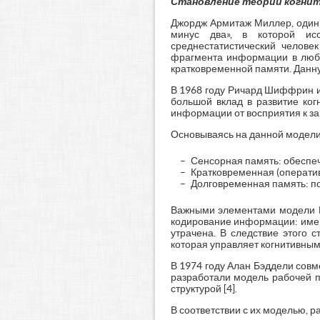
Становление теории когнит
Джордж Армитаж Миллер, один и
минус два», в которой исс
среднестатистический челове
фрагмента информации в любо
кратковременной памяти. Данну
В 1968 году Ричард Шиффрин и
большой вклад в развитие ког
информации от восприятия к з
Основываясь на данной модели,
Сенсорная память: обеспеч
Кратковременная (оператив
Долговременная память: п
Важными элементами модели Р.
кодирование информации: имен
утрачена. В следствие этого 
которая управляет когнитивны
В 1974 году Алан Бэддели сов
разработали модель рабочей п
структурой [4].
В соответствии с их моделью, 