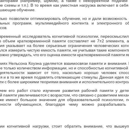
кторами (например, шумом), а также с некорректной подачей
 схемы и т.п.). В то время как уместная нагрузка включает в се
чшающие обучение.
ько позволили оптимизировать обучение, но и дали возможность 
льных программ, мультимедийного контента и электронного об
сов.
овременный исследователь когнитивной психологии, переосмысл
 объем кратковременной памяти составляет не 7±2 элемента, а 
ция указывает на более серьезные ограничения человеческих когн
ался измерить чистую емкость памяти, не учитывая такие компонент
жно утверждать, что его оценка емкости кратковременной памяти я
иях Нельсона Коуэна уделяется взаимосвязи памяти и внимания. К
е только количеством информации, но и способностью когнитивной
еятельности зависит от того, насколько хорошо человек спо
 и в то же время подавлять отвлекающие стимулы. Данная идея по
ти с более широкими теориями внимания и исполнительного контро
м его работ стало изучение развития рабочей памяти у детей
 памяти увеличиваются с возрастом, что связано с развитием меха
 же имеют большое значение для образовательной психологии, 
нности обучающихся, благодаря чему можно разрабатыват
ии когнитивной нагрузки, стоит обратить внимание, что выше