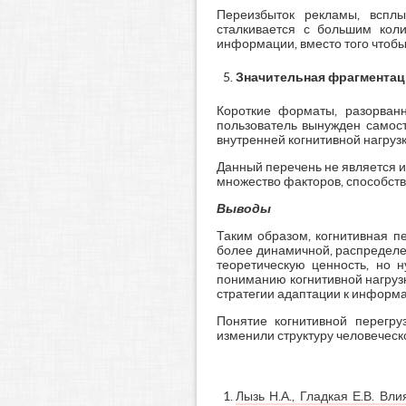
Переизбыток рекламы, всплы
сталкивается с большим коли
информации, вместо того чтобы
Значительная фрагмента
Короткие форматы, разорван
пользователь вынужден самост
внутренней когнитивной нагрузк
Данный перечень не является 
множество факторов, способст
Выводы
Таким образом, когнитивная п
более динамичной, распределе
теоретическую ценность, но 
пониманию когнитивной нагруз
стратегии адаптации к информ
Понятие когнитивной перегру
изменили структуру человечес
Лызь Н.А., Гладкая Е.В. Вл