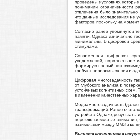
проведены в условиях, которы
понимании ограниченности ра
отвлечения было значительно 
что данные исследования не у
факторов, поскольку на момент
Согласно ранее упомянутой те
памяти. Однако изначально те
минимальны. В цифровой сред
стимулами.
Современная цифровая сред
уведомлений, параллельное и
формируют новый тип взаимоде
требуют переосмысления и ада
Цифровая многозадачность так
от глубокого анализа к повер
устойчивых когнитивных схем. 
в изменении качественных хар
Медиамногозадачность (далее
трансформаций. Ранее считалос
устройств. Однако, результат
переключаемостью внимания, ч
взаимосвязи между ММЗ и концен
Внешняя когнитивная нагруз