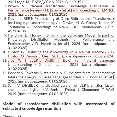
2024 года. М.: ПАРАДИГМА, 2024. С. 449-454.
Brown N. Efficient Transformer Knowledge Distillation: A
Performance Review / N. Brown [et al.] // Proceedings of EMNLP,
2023
. (дата обращения: 01.02.2026).
Devlin J. BERT: Pre-training of Deep Bidirectional Transformers
for Language Understanding / J. Devlin, M.-W. Chang, K. Lee, K.
Toutanova // Proceedings of NAACL-HLT. Minneapolis, 2019.:
4171-4186.
Hendriks D. Honey, I Shrunk the Language Model: Impact of
Knowledge Distillation Methods on Performance and
Explainability / D. Hendriks [et al.]. 2025
. (дата обращения:
01.02.2026).
Hinton G. Distilling the Knowledge in a Neural Network / G.
Hinton, O. Vinyals, J. Dean. 2015
. (дата обращения: 01.02.2026).
Jiao X. TinyBERT: Distilling BERT for Natural Language
Understanding / X. Jiao [et al.]. 2023
. (дата обращения:
01.02.2026).
Poddar S. Towards Sustainable NLP: Insights from Benchmarking
Inference Energy in Large Language Models / S. Poddar [et al.].
2025
. (дата обращения: 01.02.2026).
Sanh V. DistilBERT, a distilled version of BERT: smaller, faster,
cheaper and lighter / V. Sanh, L. Debut, J. Chaumond, T. Wolf.
2019
. (дата обращения: 01.02.2026).
Model of transformer distillation with assessment of
extracted knowledge retention
Chudnov I.I.,