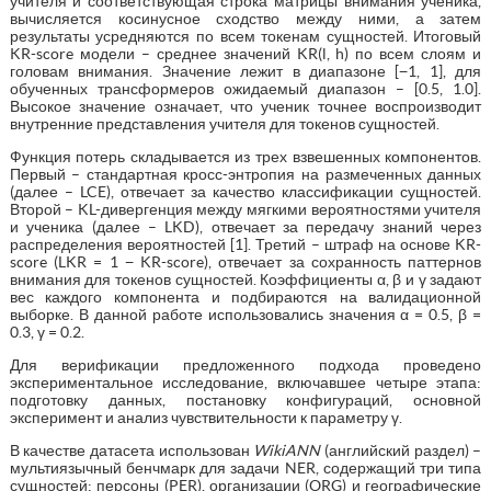
учителя и соответствующая строка матрицы внимания ученика,
вычисляется косинусное сходство между ними, а затем
результаты усредняются по всем токенам сущностей. Итоговый
KR-score модели – среднее значений KR(l, h) по всем слоям и
головам внимания. Значение лежит в диапазоне [−1, 1], для
обученных трансформеров ожидаемый диапазон – [0.5, 1.0].
Высокое значение означает, что ученик точнее воспроизводит
внутренние представления учителя для токенов сущностей.
Функция потерь складывается из трех взвешенных компонентов.
Первый – стандартная кросс-энтропия на размеченных данных
(далее – LCE), отвечает за качество классификации сущностей.
Второй – KL-дивергенция между мягкими вероятностями учителя
и ученика (далее – LKD), отвечает за передачу знаний через
распределения вероятностей [1]. Третий – штраф на основе KR-
score (LKR = 1 − KR-score), отвечает за сохранность паттернов
внимания для токенов сущностей. Коэффициенты α, β и γ задают
вес каждого компонента и подбираются на валидационной
выборке. В данной работе использовались значения α = 0.5, β =
0.3, γ = 0.2.
Для верификации предложенного подхода проведено
экспериментальное исследование, включавшее четыре этапа:
подготовку данных, постановку конфигураций, основной
эксперимент и анализ чувствительности к параметру γ.
В качестве датасета использован
WikiANN
(английский раздел) –
мультиязычный бенчмарк для задачи NER, содержащий три типа
сущностей: персоны (PER), организации (ORG) и географические