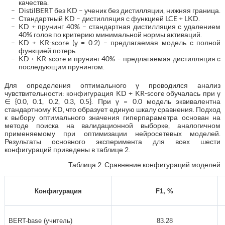
качества.
DistilBERT без KD – ученик без дистилляции, нижняя граница.
Стандартный KD – дистилляция с функцией LCE + LKD.
KD + прунинг 40% – стандартная дистилляция с удалением
40% голов по критерию минимальной нормы активаций.
KD + KR-score (γ = 0.2) – предлагаемая модель с полной
функцией потерь.
KD + KR-score и прунинг 40% – предлагаемая дистилляция с
последующим прунингом.
Для определения оптимального γ проводился анализ
чувствительности: конфигурация KD + KR-score обучалась при γ
∈ {0.0, 0.1, 0.2, 0.3, 0.5}. При γ = 0.0 модель эквивалентна
стандартному KD, что образует единую шкалу сравнения. Подход
к выбору оптимального значения гиперпараметра основан на
методе поиска на валидационной выборке, аналогичном
применяемому при оптимизации нейросетевых моделей.
Результаты основного эксперимента для всех шести
конфигураций приведены в таблице 2.
Таблица 2. Сравнение конфигураций моделей
Конфигурация
F1, %
BERT-base (учитель)
83.28