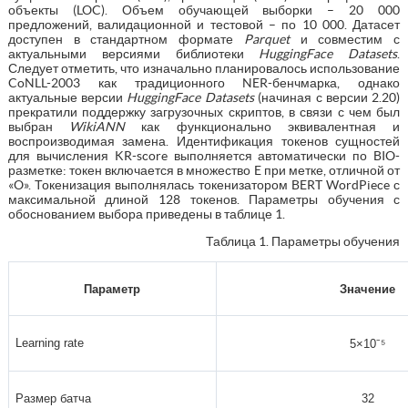
объекты (LOC). Объем обучающей выборки – 20 000
предложений, валидационной и тестовой – по 10 000. Датасет
доступен в стандартном формате
Parquet
и совместим с
актуальными версиями библиотеки
HuggingFace Datasets
.
Следует отметить, что изначально планировалось использование
CoNLL-2003 как традиционного NER-бенчмарка, однако
актуальные версии
HuggingFace Datasets
(начиная с версии 2.20)
прекратили поддержку загрузочных скриптов, в связи с чем был
выбран
WikiANN
как функционально эквивалентная и
воспроизводимая замена. Идентификация токенов сущностей
для вычисления KR-score выполняется автоматически по BIO-
разметке: токен включается в множество E при метке, отличной от
«O». Токенизация выполнялась токенизатором BERT WordPiece с
максимальной длиной 128 токенов. Параметры обучения с
обоснованием выбора приведены в таблице 1.
Таблица 1. Параметры обучения
Параметр
Значение
Learning rate
5×10⁻⁵
Размер батча
32