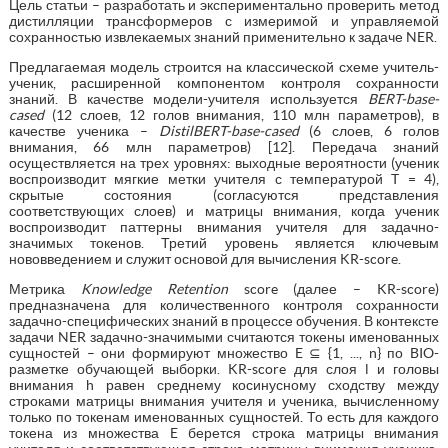
Цель статьи – разработать и экспериментально проверить метод
дистилляции трансформеров с измеримой и управляемой
сохранностью извлекаемых знаний применительно к задаче NER.
Предлагаемая модель строится на классической схеме учитель-
ученик, расширенной компонентом контроля сохранности
знаний. В качестве модели-учителя используется
BERT-base-
cased
(12 слоев, 12 голов внимания, 110 млн параметров), в
качестве ученика –
DistilBERT-base-cased
(6 слоев, 6 голов
внимания, 66 млн параметров) [12]. Передача знаний
осуществляется на трех уровнях: выходные вероятности (ученик
воспроизводит мягкие метки учителя с температурой T = 4),
скрытые состояния (согласуются представления
соответствующих слоев) и матрицы внимания, когда ученик
воспроизводит паттерны внимания учителя для задачно-
значимых токенов. Третий уровень является ключевым
нововведением и служит основой для вычисления KR-score.
Метрика
Knowledge Retention
score (далее – KR-score)
предназначена для количественного контроля сохранности
задачно-специфических знаний в процессе обучения. В контексте
задачи NER задачно-значимыми считаются токены именованных
сущностей – они формируют множество E ⊆ {1, ..., n} по BIO-
разметке обучающей выборки. KR-score для слоя l и головы
внимания h равен среднему косинусному сходству между
строками матрицы внимания учителя и ученика, вычисленному
только по токенам именованных сущностей. То есть для каждого
токена из множества E берется строка матрицы внимания