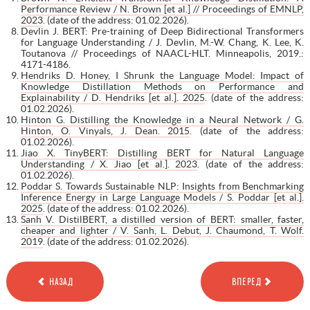
Performance Review / N. Brown [et al.] // Proceedings of EMNLP,
2023
. (date of the address: 01.02.2026).
Devlin J. BERT: Pre-training of Deep Bidirectional Transformers
for Language Understanding / J. Devlin, M.-W. Chang, K. Lee, K.
Toutanova // Proceedings of NAACL-HLT. Minneapolis, 2019.:
4171-4186.
Hendriks D. Honey, I Shrunk the Language Model: Impact of
Knowledge Distillation Methods on Performance and
Explainability / D. Hendriks [et al.]. 2025
. (date of the address:
01.02.2026).
Hinton G. Distilling the Knowledge in a Neural Network / G.
Hinton, O. Vinyals, J. Dean. 2015
. (date of the address:
01.02.2026).
Jiao X. TinyBERT: Distilling BERT for Natural Language
Understanding / X. Jiao [et al.]. 2023
. (date of the address:
01.02.2026).
Poddar S. Towards Sustainable NLP: Insights from Benchmarking
Inference Energy in Large Language Models / S. Poddar [et al.].
2025
. (date of the address: 01.02.2026).
Sanh V. DistilBERT, a distilled version of BERT: smaller, faster,
cheaper and lighter / V. Sanh, L. Debut, J. Chaumond, T. Wolf.
2019
. (date of the address: 01.02.2026).
НАЗАД
ВПЕРЕД