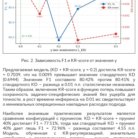
Рис. 2. Зависимость F1 и KR-score от значения γ
Предлагаемая модель (KD + KR-score, γ = 0.2) достигла KR-score
= 0.7039, что на 0.0095 превышает значение стандартного KD
(0.6944). Значение F1 составило 80.42% против 80.41% у
стандартного KD – разница в 0.01 п.п. статистически незначима.
Таким образом, включение KR-score в функцию потерь повышает
сохранность задачно-специфических знаний без ущерба для
точности, а рост времени инференса на 0.01 мс свидетельствует
о минимальных операционных накладных расходах подхода.
Наиболее значимым практическим результатом является
сравнение конфигураций с прунингом. KD + KR-score + прунинг
40% достигает F1 = 77.51%, тогда как стандартный KD + прунинг
40% дает лишь F1 = 72.96% – разница составляет 4.55 п.п.
Модель, обученная с KR-регуляризацией, значительно