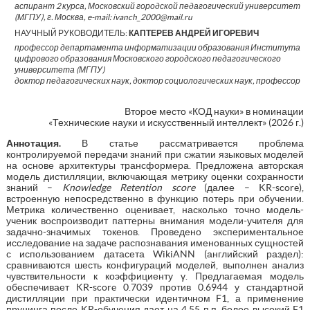
аспирант 2 курса, Московский городской педагогический университет
(МГПУ), г. Москва, e-mail: ivanch_2000@mail.ru
НАУЧНЫЙ РУКОВОДИТЕЛЬ:
КАПТЕРЕВ АНДРЕЙ ИГОРЕВИЧ
профессор департамента информатизации образования Института
цифрового образования Московского городского педагогического
университета (МГПУ)
доктор педагогических наук, доктор социологических наук, профессор
Второе место «КОД науки» в номинации
«Технические науки и искусственный интеллект» (2026 г.)
Аннотация.
В статье рассматривается проблема
контролируемой передачи знаний при сжатии языковых моделей
на основе архитектуры трансформера. Предложена авторская
модель дистилляции, включающая метрику оценки сохранности
знаний –
Knowledge Retention score
(далее – KR-score),
встроенную непосредственно в функцию потерь при обучении.
Метрика количественно оценивает, насколько точно модель-
ученик воспроизводит паттерны внимания модели-учителя для
задачно-значимых токенов. Проведено экспериментальное
исследование на задаче распознавания именованных сущностей
с использованием датасета WikiANN (английский раздел):
сравниваются шесть конфигураций моделей, выполнен анализ
чувствительности к коэффициенту γ. Предлагаемая модель
обеспечивает KR-score 0.7039 против 0.6944 у стандартной
дистилляции при практически идентичном F1, а применение
прунинга после KR-обучения дает на 4.55 п.п. более высокий F1