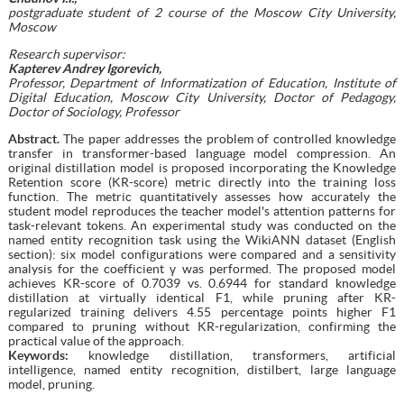
postgraduate student of 2 course
of the
Moscow City University,
Moscow
Research supervisor:
Kapterev Andrey Igorevich,
Professor, Department of Informatization of Education, Institute of
Digital Education, Moscow City University, Doctor of Pedagogy,
Doctor of Sociology, Professor
Abstract.
The paper addresses the problem of controlled knowledge
transfer in transformer-based language model compression. An
original distillation model is proposed incorporating the Knowledge
Retention score (KR-score) metric directly into the training loss
function. The metric quantitatively assesses how accurately the
student model reproduces the teacher model's attention patterns for
task-relevant tokens. An experimental study was conducted on the
named entity recognition task using the WikiANN dataset (English
section): six model configurations were compared and a sensitivity
analysis for the coefficient γ was performed. The proposed model
achieves KR-score of 0.7039 vs. 0.6944 for standard knowledge
distillation at virtually identical F1, while pruning after KR-
regularized training delivers 4.55 percentage points higher F1
compared to pruning without KR-regularization, confirming the
practical value of the approach.
Keywords:
knowledge distillation, transformers, artificial
intelligence, named entity recognition, distilbert, large language
model, pruning.