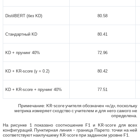
DistilBERT (без KD)
80.58
Стандартный KD
80.41
KD + прунинг 40%
72.96
KD + KR-score (γ = 0.2)
80.42
KD + KR-score + прунинг 40%
77.51
Примечание: KR-score учителя обозначен «н/д», поскольку
метрика измеряет сходство с учителем и для него самого не
определена.
На рисунке 1 показано соотношение F1 и KR-score для всех
конфигураций. Пунктирная линия – граница Парето: точки на ней
соответствуют наилучшему KR-score при заданном уровне F1.