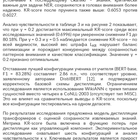
устойчивее к последующему сжатию – знания, критически
важные для задачи NER, сохраняются в головах внимания более
надежно. KR-score после прунинга также выше: 0.6053 против
0.6027.
Анализ чувствительности в таблице 3 и на рисунке 2 показывает,
что при γ = 0.2 достигается максимальный KR-score среди всех
исследованных значений (0.6996) при умеренном снижении F1 до
80.18%. При γ = 0.3 и γ = 0.5 наблюдается снижение KR-score – по
всей видимости, высокий вес штрафа L
нарушает баланс
KR
оптимизации и порождает конкуренцию между сохранностью
паттернов внимания и качеством классификации. Значение γ =
0.2 признано оптимальным.
Отставание лучшей конфигурации ученика от учителя (BERT-base,
F1 = 83.28%) составляет 2.86 п.п., что соответствует уровню,
заявленному авторами DistilBERT [12], и подтверждает
корректность базовой схемы дистилляции. Ограничением
исследования является использование WikiANN с тремя типами
сущностей вместо четырех в CoNLL-2003 (отсутствует тип MISC).
Это не влияет на сравнительные выводы о KR-score, поскольку
все конфигурации тестировались на одном датасете.
По результатам исследования предложена модель дистилляции
трансформеров с оценкой сохранности извлекаемых знаний.
Метрика KR-score была включена в функцию потерь при
дистилляции как управляющий компонент. Экспериментальное
исследование охватывает шесть конфигураций и анализ
чувствительности к γ. Ключевым результатом является прирост