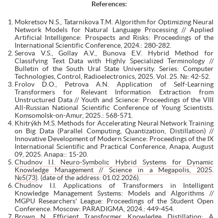
References:
Mokretsov N.S., Tatarnikova T.M. Algorithm for Optimizing Neural
Network Models for Natural Language Processing // Applied
Artificial Intelligence: Prospects and Risks: Proceedings of the
International Scientific Conference, 2024.: 280-282.
Serova V.S., Gollay A.V., Bunova E.V. Hybrid Method for
Classifying Text Data with Highly Specialized Terminology //
Bulletin of the South Ural State University. Series: Computer
Technologies, Control, Radioelectronics, 2025. Vol. 25. №: 42-52.
Frolov D.O., Petrova A.N. Application of Self-Learning
Transformers for Relevant Information Extraction from
Unstructured Data // Youth and Science: Proceedings of the VIII
All-Russian National Scientific Conference of Young Scientists.
Komsomolsk-on-Amur, 2025.: 568-571.
Khitrýkh M.S. Methods for Accelerating Neural Network Training
on Big Data (Parallel Computing, Quantization, Distillation) //
Innovative Development of Modern Science: Proceedings of the IX
International Scientific and Practical Conference, Anapa, August
09, 2025. Anapa:: 15-20.
Chudnov I.I. Neuro-Symbolic Hybrid Systems for Dynamic
Knowledge Management // Science in a Megapolis, 2025.
№5(73)
. (date of the address: 01.02.2026).
Chudnov I.I. Applications of Transformers in Intelligent
Knowledge Management Systems: Models and Algorithms //
MGPU Researchers' League: Proceedings of the Student Open
Conference. Moscow: PARADIGMA, 2024.: 449-454.
Brown N. Efficient Transformer Knowledge Distillation: A