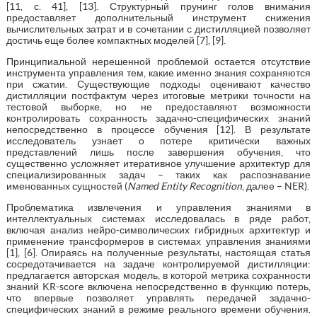
[11, с. 41], [13]. Структурный прунинг голов внимания
предоставляет дополнительный инструмент снижения
вычислительных затрат и в сочетании с дистилляцией позволяет
достичь еще более компактных моделей [7], [9].
Принципиальной нерешенной проблемой остается отсутствие
инструмента управления тем, какие именно знания сохраняются
при сжатии. Существующие подходы оценивают качество
дистилляции постфактум через итоговые метрики точности на
тестовой выборке, но не предоставляют возможности
контролировать сохранность задачно-специфических знаний
непосредственно в процессе обучения [12]. В результате
исследователь узнает о потере критически важных
представлений лишь после завершения обучения, что
существенно усложняет итеративное улучшение архитектур для
специализированных задач – таких как распознавание
именованных сущностей (
Named Entity Recognition
, далее – NER).
Проблематика извлечения и управления знаниями в
интеллектуальных системах исследовалась в ряде работ,
включая анализ нейро-символических гибридных архитектур и
применение трансформеров в системах управления знаниями
[1], [6]. Опираясь на полученные результаты, настоящая статья
сосредотачивается на задаче контролируемой дистилляции:
предлагается авторская модель, в которой метрика сохранности
знаний KR-score включена непосредственно в функцию потерь,
что впервые позволяет управлять передачей задачно-
специфических знаний в режиме реального времени обучения.