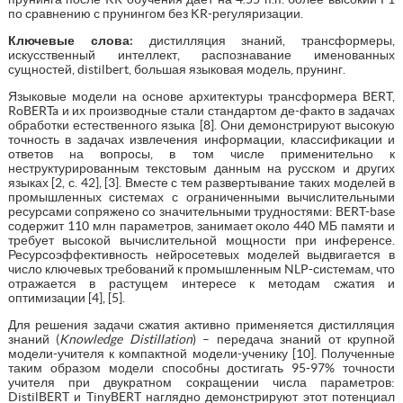
по сравнению с прунингом без KR-регуляризации.
Ключевые слова:
дистилляция знаний, трансформеры,
искусственный интеллект, распознавание именованных
сущностей, distilbert, большая языковая модель, прунинг.
Языковые модели на основе архитектуры трансформера BERT,
RoBERTa и их производные стали стандартом де-факто в задачах
обработки естественного языка [8]. Они демонстрируют высокую
точность в задачах извлечения информации, классификации и
ответов на вопросы, в том числе применительно к
неструктурированным текстовым данным на русском и других
языках [2, с. 42], [3]. Вместе с тем развертывание таких моделей в
промышленных системах с ограниченными вычислительными
ресурсами сопряжено со значительными трудностями: BERT-base
содержит 110 млн параметров, занимает около 440 МБ памяти и
требует высокой вычислительной мощности при инференсе.
Ресурсоэффективность нейросетевых моделей выдвигается в
число ключевых требований к промышленным NLP-системам, что
отражается в растущем интересе к методам сжатия и
оптимизации [4], [5].
Для решения задачи сжатия активно применяется дистилляция
знаний (
Knowledge Distillation
) – передача знаний от крупной
модели-учителя к компактной модели-ученику [10]. Полученные
таким образом модели способны достигать 95-97% точности
учителя при двукратном сокращении числа параметров:
DistilBERT и TinyBERT наглядно демонстрируют этот потенциал