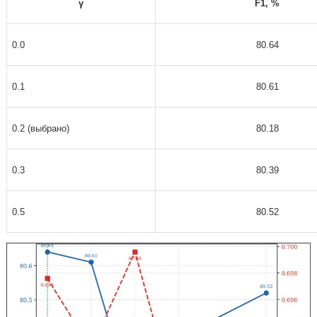
γ
F1, %
0.0
80.64
0.1
80.61
0.2 (выбрано)
80.18
0.3
80.39
0.5
80.52