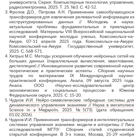
университета. Серия: Компьютерные технологии, управление,
радиоэлектроника, 2025. Т. 25. №3. С. 42-52.
Фролов Д.О., Петрова А.Н. Применение самообучающихся
трансформеров для извлечения релевантной информации из
неструктурированных данных // Молодежь и наука:
актуальные проблемы фундаментальных и прикладных
исследований: Материалы VIII Всероссийской национальной
научной конференции молодых ученых, Комсомольск-на-
Амуре, 07-11 апреля 2025 года. Комсомольск-на-Амуре:
Комсомольский-на-Амуре Государственный университет,
2025. С. 568-571.
Хитрых М.С. Методы ускорения обучения нейронных сетей на
больших данных (параллельные вычисления, квантование,
дистилляция) // Инновационное развитие современной науки:
теоретические и практические аспекты : Сборник научных
трудов по материалам IX Международной научно-
практической конференции, Анапа, 09 августа 2025 года.
Анапа: ООО «Научно-исследовательский центр
экономических и социальных процессов» в Южном
Федеральном округе, 2025. С. 15-20.
Чуднов И.И. Нейро-символические гибридные системы для
динамического управления знаниями // Наука в мегаполисе
Science in a Megapolis. 2025. №5(73)
. (дата обращения:
01.02.2026).
Чуднов И.И. Применения трансформеров в интеллектуальных
системах управления знаниями: модели и алгоритмы // Лига
исследователей МГПУ: Сборник статей студенческой
открытой конференции. В 3-х томах, Москва, 25-29 ноября