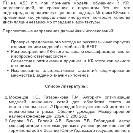
F1 на 4.55 п.п. при прунинге модели, обученной с KR-
регуляризацией, по сравнению с прунингом без нее, что
подтверждает практическую ценность подхода. Метрика KR-score
применима как универсальный инструмент контроля качества
дистилляции независимо от задачи и архитектуры.
Перспективные направления дальнейших исследований:
Проверка предложенного метода на русскоязычных корпусах
с применением моделей семейства RuBERT.
Распространение KR-score на задачи классификации текстов
и вопросно-ответных систем.
Совместная оптимизация прунинга и KR-score как единого
алгоритма.
Исследование альтернативных стратегий формирования
множества E задачно-значимых токенов.
Список литературы:
Мокрецов Н.С., Татарникова Т.М. Алгоритм оптимизации
моделей нейронных сетей для обработки текста на
естественном языке // Прикладной искусственный интеллект:
перспективы и риски: Сборник докладов Международной
научной конференции, 2024. С. 280-282.
Серова В.С., Голлай А.В., Бунова Е.В. Гибридный метод
классификации текстовых данных с узкоспециализированной
терминологией // Вестник Южно-Уральского государственного