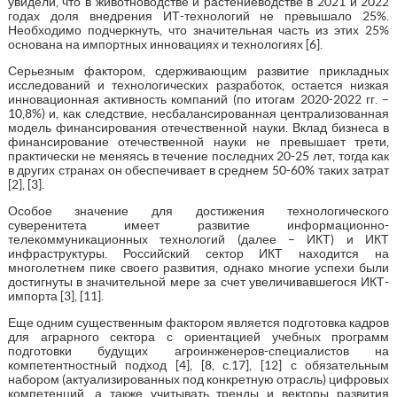
увидели, что в животноводстве и растениеводстве в 2021 и 2022
годах доля внедрения ИТ-технологий не превышало 25%.
Необходимо подчеркнуть, что значительная часть из этих 25%
основана на импортных инновациях и технологиях [6].
Серьезным фактором, сдерживающим развитие прикладных
исследований и технологических разработок, остается низкая
инновационная активность компаний (по итогам 2020-2022 гг. –
10,8%) и, как следствие, несбалансированная централизованная
модель финансирования отечественной науки. Вклад бизнеса в
финансирование отечественной науки не превышает трети,
практически не меняясь в течение последних 20-25 лет, тогда как
в других странах он обеспечивает в среднем 50-60% таких затрат
[2], [3].
Особое значение для достижения технологического
суверенитета имеет развитие информационно-
телекоммуникационных технологий (далее – ИКТ) и ИКТ
инфраструктуры. Российский сектор ИКТ находится на
многолетнем пике своего развития, однако многие успехи были
достигнуты в значительной мере за счет увеличивавшегося ИКТ-
импорта [3], [11].
Еще одним существенным фактором является подготовка кадров
для аграрного сектора с ориентацией учебных программ
подготовки будущих агроинженеров-специалистов на
компетентностный подход [4], [8, с.17], [12] с обязательным
набором (актуализированных под конкретную отрасль) цифровых
компетенций, а также учитывать тренды и векторы развития