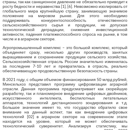
страны, так как санкционное давление не обязательно приводит к
росту бедности и неравенства [1], [6]. Невозможно изолировать от
глобального мира крупнейшую страну, занимающую значимое
положение на мировом рынке. Для этого необходимо
поддерживать конкурентоспособность отечественного
сельскохозяйственного сырья и продукции, не допуская
технологической деградации, снижения инвестиционной
активности, падения платежеспособного спроса на рынке, в том
числе и в аграрном секторе.
Агропромышленный комплекс – это большой комплекс, который
объединяет сразу, несколько других производств, занятых
выращиванием и сохранением продукции сельского хозяйства.
Сельскохозяйственная отрасль России значительно изменилась
за последние 7-10 лет и превратилась в отрасль, реально
обеспечивающую продовольственную безопасность страны.
В 2021 году, с общим объемом финансирования 50 млрд рублей,
Минсельхоз представил программу цифровизации аграрной
отрасли. Данная программа предусматривает как скорейшую
разработку, так и планомерное внедрение цифровых двойников,
искусственного интеллекта, беспилотных летательных
аппаратов, технологий дистанционного зондирования и т.д.
Большое значение имеет то, что государство обратило свое
внимание на данный аспект, так как внедрение цифровых
технологий [02] в аграрном секторе на современном этапе
находится на уровне, который не может обеспечивать
технологический суверенитет. Анализируя статистику, мы