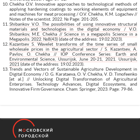
Chekha O.V. Innovative approaches to technological methods of
applying hardening coatings to working elements of equipment
and machines for meat processing / O.V. Chekha, K.M. Logachev //
Notes of the scientist. 2022. № Page: 201-205.
Shibankov V.O. The possibilities of using innovative structural
materials and technologies in the digital economy / V.O.
Shibankov, M.E. Chekha // Science in a megapolis Science in a
Megapolis. 2022. №8(43)
(date of the address: 19.02.2023).
Kazantsev S. Wavelet transforms of the time series of small
wholesale prices in the agricultural sector / S. Kazantsev, A.
Pavlov, O. Chekha // IOP Conference Series: Earth and
Environmental Science, Ussurijsk, June 20-21, 2021. Ussurijsk,
2021
(date of the address: 19.02.2023).
Trends and Vectors of Sustainable Agriculture Development in
Digital Economy / O. G. Karataeva, O. V. Chekha, V. D. Timofeenko
[et al.] // Unlocking Digital Transformation of Agricultural
Enterprises. Technology Advances, Digital Ecosystems, and
Innovative Firm Governance. Cham: Springer, 2023. Page: 79-86.