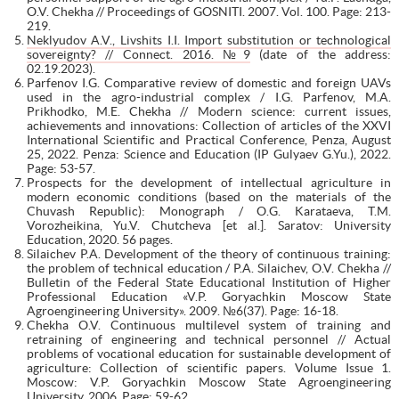
O.V. Chekha // Proceedings of GOSNITI. 2007. Vol. 100. Page: 213-
219.
Neklyudov A.V., Livshits I.I. Import substitution or technological
sovereignty? // Connect. 2016. №9
(date of the address:
02.19.2023).
Parfenov I.G. Comparative review of domestic and foreign UAVs
used in the agro-industrial complex / I.G. Parfenov, M.A.
Prikhodko, M.E. Chekha // Modern science: current issues,
achievements and innovations: Collection of articles of the XXVI
International Scientific and Practical Conference, Penza, August
25, 2022. Penza: Science and Education (IP Gulyaev G.Yu.), 2022.
Page: 53-57.
Prospects for the development of intellectual agriculture in
modern economic conditions (based on the materials of the
Chuvash Republic): Monograph / O.G. Karataeva, T.M.
Vorozheikina, Yu.V. Chutcheva [et al.]. Saratov: University
Education, 2020. 56 pages.
Silaichev P.A. Development of the theory of continuous training:
the problem of technical education / P.A. Silaichev, O.V. Chekha //
Bulletin of the Federal State Educational Institution of Higher
Professional Education «V.P. Goryachkin Moscow State
Agroengineering University». 2009. №6(37). Page: 16-18.
Chekha O.V. Continuous multilevel system of training and
retraining of engineering and technical personnel // Actual
problems of vocational education for sustainable development of
agriculture: Collection of scientific papers. Volume Issue 1.
Moscow: V.P. Goryachkin Moscow State Agroengineering
University, 2006. Page: 59-62.