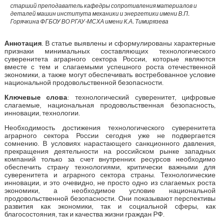
старший преподаватель кафедры сопротивления материалов и
деталей машин института механики и энергетики имени В.П.
Горячкина ФГБОУ ВО РГАУ-МСХА имени К.А. Тимирязева
Аннотация
. В статье выявлены и сформулированы характерные
признаки минимальных составляющих технологического
суверенитета аграрного сектора России, которые являются
вместе с тем и слагаемыми успешного роста отечественной
экономики, а также могут обеспечивать востребованное условие
национальной продовольственной безопасности.
Ключевые слова
: технологический суверенитет, цифровые
слагаемые, национальная продовольственная безопасность,
инновации, технологии.
Необходимость достижения технологического суверенитета
аграрного сектора России сегодня уже не подвергается
сомнению. В условиях нарастающего санкционного давления,
прекращения деятельности на российском рынке западных
компаний только за счет внутренних ресурсов необходимо
обеспечить страну технологиями, критически важными для
суверенитета и аграрного сектора страны. Технологические
инновации, и это очевидно, не просто одно из слагаемых роста
экономики, а необходимое условие национальной
продовольственной безопасности. Они показывают перспективы
развития как экономики, так и социальной сферы, как
благосостояния, так и качества жизни граждан РФ.