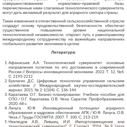
совершенствованием нормативно-правовой базы,
перечисленные нами слагаемые технологического суверенитета,
могут дать желаемый результат для аграрного сектора страны.
Такие изменения в отечественной сельскохозяйственной отрасли
создадут основу продовольственной безопасности, обеспечат
существенное повышение уровня национальной
технологической независимости, откроют путь к равноправному
международному сотрудничеству на важнейших направлениях
глобального развития экономики в целом.
Литература:
Афанасьев А.А. Технологический суверенитет: основные
направления политики по его достижению в современной
России // Вопросы инновационной экономики. 2022. Т. 12, №4.
С. 2193-2212.
Буклагин Д.С. Цифровые технологии управления сельским
хозяйством // Международный научно-исследовательский
журнал. 2021. № 2-1(104). С. 136-144.
Каратаева О.Г. Бизнес-планирование: Учебное пособие для
СПО / О.Г. Каратаева, О.В. Чеха. Саратов: Профобразование,
2020. 68 с.
Лачуга Ю.Ф. Инновационный потенциал аграрного
образования и кадровое обеспечение АПК / Ю.Ф. Лачуга, О.В.
Чеха // Труды ГОСНИТИ. 2007. Т. 100. С. 213-219.
Неклюдов А.В., Лившиц И.И. Импортозамещение или
технологический суверенитет? // Connect. 2016. №9
(дата