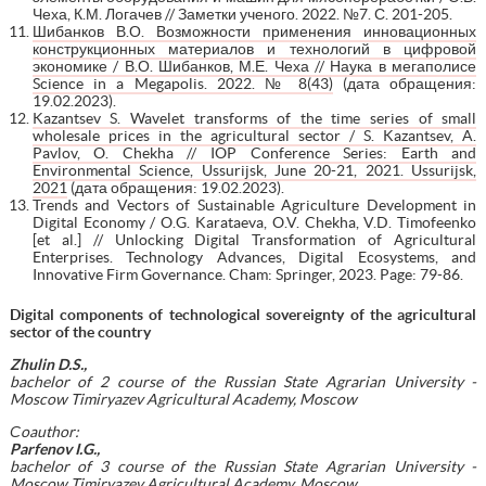
Чеха, К.М. Логачев // Заметки ученого. 2022. №7. С. 201-205.
Шибанков В.О. Возможности применения инновационных
конструкционных материалов и технологий в цифровой
экономике / В.О. Шибанков, М.Е. Чеха // Наука в мегаполисе
Science in a Megapolis. 2022. № 8(43)
(дата обращения:
19.02.2023).
Kazantsev S. Wavelet transforms of the time series of small
wholesale prices in the agricultural sector / S. Kazantsev, A.
Pavlov, O. Chekha // IOP Conference Series: Earth and
Environmental Science, Ussurijsk, June 20-21, 2021. Ussurijsk,
2021
(дата обращения: 19.02.2023).
Trends and Vectors of Sustainable Agriculture Development in
Digital Economy / O.G. Karataeva, O.V. Chekha, V.D. Timofeenko
[et al.] // Unlocking Digital Transformation of Agricultural
Enterprises. Technology Advances, Digital Ecosystems, and
Innovative Firm Governance. Cham: Springer, 2023. Page: 79-86.
Digital components of technological sovereignty of the agricultural
sector of the country
Zhulin D.S.,
bachelor of 2 course of the
Russian State Agrarian University -
Moscow Timiryazev Agricultural Academy,
Moscow
С
oauthor:
Parfenov I.G.,
bachelor of 3 course of the
Russian State Agrarian University -
Moscow Timiryazev Agricultural Academy,
Moscow