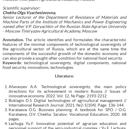
Scientific supervisor:
Chekha Olga Vyacheslavovna,
Senior Lecturer of the Department of Resistance of Materials and
Machine Parts of the Institute of Mechanics and Power Engineering
named after V.P. Goryachkin of the Russian State Agrarian University
- Moscow Timiryazev Agricultural Academy, Moscow
Annotation.
The article identifies and formulates the characteristic
features of the minimal components of technological sovereignty of
the agricultural sector of Russia, which are at the same time the
components of the successful growth of the domestic economy and
can also provide a sought-after condition for national food security.
Keywords:
technological sovereignty, digital components, national
food security, innovations, technologies.
Literature
:
Afanasyev A.A. Technological sovereignty: the main policy
directions for its achievement in modern Russia // Issues of
innovative economy. 2022. Vol. 12, № Page: 2193-2212.
Buklagin D.S. Digital technologies of agricultural management //
International Research Journal. 2021. №2-1(104). Page: 136-144.
Karataeva O.G. Business planning: A textbook for SPO / O.G.
Karataeva, O.V. Chekha. Saratov: Vocational Education, 2020. 68
pages.
Lachuga Yu.F. Innovative potential of agrarian education and
personnel support of the agro-industrial complex / Yu.F. Lachuga,