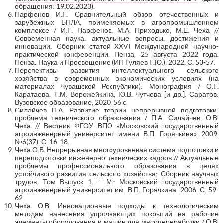
обращения: 19.02.2023).
Парфенов И.Г. Сравнительный обзор отечественных и
зарубежных БПЛА, применяемых в агропромышленном
комплексе / И.Г. Парфенов, М.А. Приходько, М.Е. Чеха //
Современная наука: актуальные вопросы, достижения и
инновации: Сборник статей XXVI Международной научно-
практической конференции, Пенза, 25 августа 2022 года.
Пенза: Наука и Просвещение (ИП Гуляев Г.Ю.), 2022. С. 53-57.
Перспективы развития интеллектуального сельского
хозяйства в современных экономических условиях (на
материалах Чувашской Республики): Монография / О.Г.
Каратаева, Т.М. Ворожейкина, Ю.В. Чутчева [и др.]. Саратов:
Вузовское образование, 2020. 56 с.
Силайчев П.А. Развитие теории непрерывной подготовки:
проблема технического образования / П.А. Силайчев, О.В.
Чеха // Вестник ФГОУ ВПО «Московский государственный
агроинженерный университет имени В.П. Горячкина». 2009.
№6(37). С. 16-18.
Чеха О.В. Непрерывная многоуровневая система подготовки и
переподготовки инженерно-технических кадров // Актуальные
проблемы профессионального образования в целях
устойчивого развития сельского хозяйства: Сборник научных
трудов. Том Выпуск 1. – М.: Московский государственный
агроинженерный университет им. В.П. Горячкина, 2006. С. 59-
62.
Чеха О.В. Инновационные подходы к технологическим
методам нанесения упрочняющих покрытий на рабочие
элементы оборудования и машин для мясопереработки / О.В.