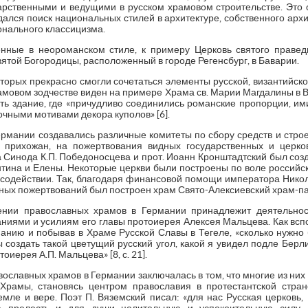
арственными и ведущими в русском храмовом строительстве. Это 
ался поиск национальных стилей в архитектуре, собственного архи
онального классицизма.
енные в неороманском стиле, к примеру Церковь святого правед
ятой Богородицы, расположенный в городе Регенсбург, в Баварии.
оторых прекрасно смогли сочетаться элементы русской, византийско
амовом зодчестве виден на примере Храма св. Марии Магдалины в Вей
ть здание, где «причудливо соединились романские пропорции, им
очными мотивами декора куполов» [6].
Германии создавались различные комитеты по сбору средств и стро
 прихожан, на пожертвования видных государственных и церко
 Синода К.П. Победоносцева и прот. Иоанн Кронштадтский был соз
тина и Елены. Некоторые церкви были построены по воле российс
содействии. Так, благодаря финансовой помощи императора Никола
ных пожертвований был построен храм Свято-Алексиевский храм-па
ении православных храмов в Германии принадлежит деятельнос
раниями и усилиям его главы протоиерея Алексея Мальцева. Как всп
анию и побывав в Храме Русской Славы в Тегеле, «сколько нужно 
ы создать такой цветущий русский угол, какой я увидел подле Берли
иерея А.П. Мальцева» [8, с. 21].
ославных храмов в Германии заключалась в том, что многие из ни
 Храмы, становясь центром православия в протестантской стра
емле и вере. Поэт П. Вяземский писал: «для нас Русская церковь,