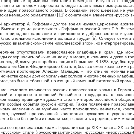
 прекрасным примером сочетания немецкого искусства с тради
вь является плодом творчества плеяды талантливых немецких маст
ие идеи православного храма. В создании этого шедевра не уч
эпохи немецкого романтизма» [11] с сочетанием элементов «русско-ви
й архитектор А. Гоффман долгое время изучал церковную архитек
. Высоко оценил деятельность Гоффмана русский поэт П.А. Вяземс
е: «природное дарование и прилежное и добросовестное изуче
блистательном исполнении великого труда» [6]. Следует отметит
усско-византийском» стиле николаевской эпохи, но интерпретировал
ерлине отсутствовали православное кладбище и храм, где мо
ды совершались обычно на дому, в морге, в клиниках и даже в гро
х людей, живущих и пребывающих в Германии. В 1893 году, благод
емого им Свято-Владимирское братств, был заложен храм во имя р
отмечал протоиерей Алексей Мальцев, – что отныне могилы на
иночестве среди других могильных холмов многочисленных кладбищ др
иле, это был «небольшой, но изящный каменный пятиглавый храм» [8,
ние немалого количества русских православные храмы в Герман
язей и торговых отношений Российского государства с различн
ков между правящими домами стран, интерес российской общест
яти особые события русской истории. Также появление православ
ому населению на чужбине часто приходилось венчаться, крест
ого, русский православный христианин нуждался в укреплении
можно было бы прийти и помолиться, вспомнить о родине, этим мест
ески все православные храмы Германии конца XIX – начала XX вв.
 «русском» стиле («русско-византийском», «русском», «неорусском»