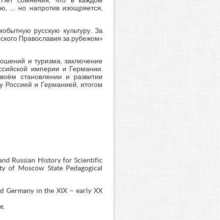
 Нет сомнения, что в каждом
ею, … но напротив изощряется,
обытную русскую культуру. За
сского Православия за рубежом»
ношений и туризма, заключение
оссийской империи и Германии.
своём становлении и развитии
у Россией и Германией, итогом
nd Russian History for Scientific
ity of Moscow State Pedagogical
nd Germany in the XIX – early XX
e.