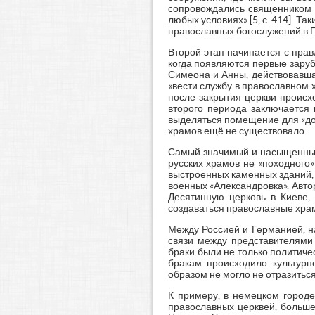
сопровождались священником с
любых условиях» [5, с. 414]. Т
православных богослужений в Г
Второй этап начинается с прав
когда появляются первые зару
Симеона и Анны, действовавша
«вести службу в православном х
после закрытия церкви происхо
второго периода заключается 
выделяться помещение для «дом
храмов ещё не существовало.
Самый значимый и насыщенный 
русских храмов не «походного
выстроенных каменных зданий, 
военных «Александровка». Авто
Десятинную церковь в Киеве,
создаваться православные храм
Между Россией и Германией, на
связи между представителями
браки были не только политиче
бракам происходило культурн
образом не могло не отразитьс
К примеру, в немецком городе
православных церквей, больше