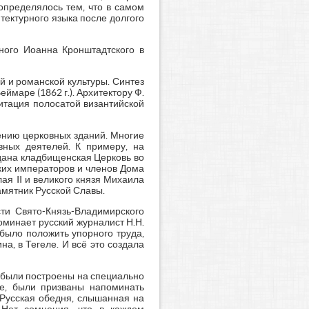
определялось тем, что в самом
тектурного языка после долгого
ного Иоанна Кронштадтского в
й и романской культуры. Синтез
маре (1862 г.). Архитектору Ф.
итация полосатой византийской
ению церковных зданий. Многие
вных деятелей. К примеру, на
дана кладбищенская Церковь во
ких императоров и членов Дома
я II и великого князя Михаила
мятник Русской Славы.
ти Свято-Князь-Владимирского
оминает русский журналист Н.Н.
было положить упорного труда,
на, в Тегеле. И всё это создала
х были построены на специально
не, были призваны напоминать
 Русская обедня, слышанная на