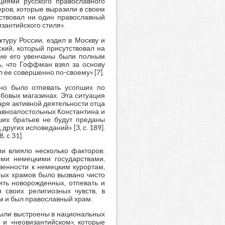
циями русского православного
еров, которые выразили в своем
аствовал ни один православный
зантийского стиля».
туру России, ездил в Москву и
кий, который присутствовал на
ние его увенчаны были полным
ь, что Гоффман взял за основу
 ее совершенно по-своему» [7].
жно было отпевать усопших по
бовых магазинах. Эта ситуация
аря активной деятельности отца
авноапостольных Константина и
ших братьев не будут преданы
угих исповеданий» [3, с. 189].
 c.31].
ии влияло несколько факторов:
ыми немецкими государствами,
венности к немецким курортам,
ных храмов было вызвано чисто
ить новорожденных, отпевать и
 своих религиозных чувств, в
ом и был православный храм.
 были выстроены в национальных
) и «неовизантийском», которые