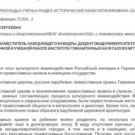
ИЯ МОЛОДЫХ УЧЁНЫХ
РАЗДЕЛ:
ИСТОРИЧЕСКИЕ НАУКИ
ОПУБЛИКОВАНО:
23
ификации:
72.035...5
СЕРГЕЕВНА
стории и обществознания МБОУ «Богдановская ООШ», г. Новомосковск, маги
 ЗАМЕСТИТЕЛЬ ЗАВЕДУЮЩЕГО КАФЕДРЫ, ДОЦЕНТ ОБЩЕУНИВЕРСИТЕТ
НОЙ И УЧЕБНОЙ РАБОТЕ ИНСТИТУТА ГУМАНИТАРНЫХ НАУК ГАОУ ВО МГП
ся опыт культурного взаимодействия Российской империи и Герман
я православных храмов в немецком государстве.
славная церковь, русское зарубежье, православные храмы, Германия
лавной церкви и возникновение православных храмов в странах З
 важных составляющих процесса культурного взаимодействия 
вященным и сакральным сооружением, были первостепенным местом
й православной общности в митрополии и диаспоре. Кроме того, п
и появлению новых образов в зарубежной церковной архитектуре.
лавных храмов за рубежом можно разделить на несколько эт
рквей» ещё в допетровскую эпоху. В виду отсутствия прочных
 в западноевропейских городах, в том числе и в немецких, 
тись регулярные православные богослужения. Поэтому «все посо