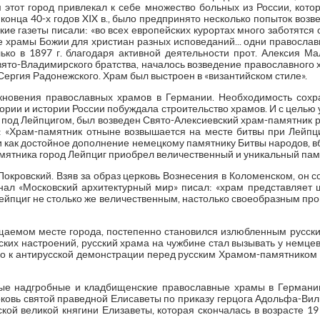
 этот город привлекал к себе множество больных из России, кото
конца 40-х годов XIX в., было предпринято несколько попыток возв
кие газеты писали: «во всех европейских курортах много заботятся 
е храмы Божии для христиан разных исповеданий... одни православ
лько в 1897 г. благодаря активной деятельности прот. Алексия М
вято-Владимирского братства, началось возведение православного х
Сергия Радонежского. Храм был выстроен в «византийском стиле».
кновения православных храмов в Германии. Необходимость сохр
ории и истории России побуждала строительство храмов. И с целью 
 под Лейпцигом, был возведен Свято-Алексиевский храм-памятник ру
: «Храм-памятник отныне возвышается на месте битвы при Лейпц
и как достойное дополнение немецкому памятнику Битвы народов, вб
ятника город Лейпциг приобрел величественный и уникальный памят
 Покровский. Взяв за образ церковь Вознесения в Коломенском, он
нал «Московский архитектурный мир» писал: «храм представляет 
Лейпциг не столько же величественным, настолько своеобразным прои
аемом месте города, постепенно становился излюбленным русск
ских настроений, русский храма на чужбине стал вызывать у немц
 к антирусской демонстрации перед русским Храмом-памятником 2 
ые надгробные и кладбищенские православные храмы в Германии.
ковь святой праведной Елисаветы по приказу герцога Адольфа-Виль
кой великой княгини Елизаветы, которая скончалась в возрасте 1