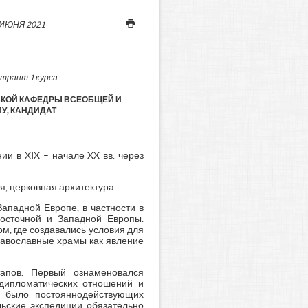
 ИЮНЯ 2021
странт 1 курса
СКОЙ КАФЕДРЫ ВСЕОБЩЕЙ И
У, КАНДИДАТ
ии в XIX – начале XX вв. через
, церковная архитектура.
ападной Европе, в частности в
Восточной и Западной Европы.
, где создавались условия для
равославные храмы как явление
апов. Первый ознаменовался
 дипломатических отношений и
не было постояннодействующих
льские экспедиции обязательно