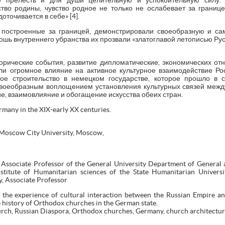
 прелесть и для души целительную и успокоительную силу.
тво родины, чувство родное не только не ослабевает за границ
оточивается в себе» [4].
 построенные за границей, демонстрировали своеобразную и сам
кошь внутреннего убранства их прозвали «златоглавой летописью Ру
орические события, развитие дипломатические, экономических от
ли огромное влияние на активное культурное взаимодействие Р
е строительство в немецком государстве, которое прошло в 
своеобразным воплощением установления культурных связей межд
е, взаимовлияние и обогащение искусства обеих стран.
many in the XIX-early XX centuries.
 Moscow City University, Moscow,
ssociate Professor of the General University Department of General a
stitute of Humanitarian sciences of the State Humanitarian Univers
ry, Associate Professor
s the experience of cultural interaction between the Russian Empire a
e history of Orthodox churches in the German state.
ch, Russian Diaspora, Orthodox churches, Germany, church architectur