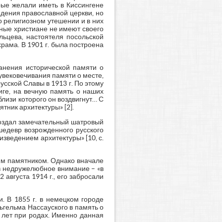
рые желали иметь в Киссингене
едения православной церкви, но
о религиозном утешении и в них
ные христиане не имеют своего
альцева, настоятеля посольской
рама. В 1901 г. была построена
анения исторической памяти о
увековечивания памяти о месте,
сской Славы в 1913 г. По этому
иге, на вечную память о наших
лизи которого он воздвигнут… С
ник архитектуры» [2].
 создал замечательный шатровый
шедевр возрожденного русского
зведением архитектуры» [10, с.
им памятником. Однако вначале
ев недружелюбное внимание – «в
августа 1914 г., его забросали
 В 1855 г. в немецком городе
гельма Нассауского в память о
9 лет при родах. Именно данная