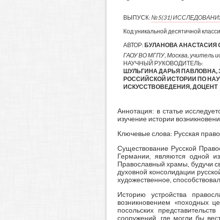
ВЫПУСК:
№5(31) ИССЛЕДОВАН
Код уникальной десятичной класс
АВТОР:
БУЛАНОВА АНАСТАСИЯ 
ГАОУ ВО МГПУ, Москва, учитель и
НАУЧНЫЙ РУКОВОДИТЕЛЬ:
ШУЛЬГИНА ДАРЬЯ ПАВЛОВНА,
РОССИЙСКОЙ ИСТОРИИ ПО НАУЧ
ИСКУССТВОВЕДЕНИЯ, ДОЦЕНТ
Аннотация: в статье исследует
изучение истории возникновени
Ключевые слова: Русская право
Существование Русской Правос
Германии, являются одной из
Православный храмы, будучи с
духовной консолидации русско
художественное, способствовал
Историю устройства правос
возникновением «походных це
посольских представительств
сооружений, где могли бы вес