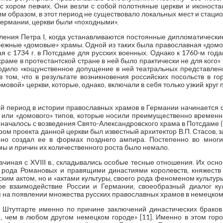
 хором певчих. Они везли с собой полотняные церкви и иконостас
аким образом, в этот период не существовало локальных мест и ста
ермании, церкви были «походными».
ления Петра I, когда устанавливаются постоянные дипломатически
бежные «домовые» храмы. Одной из таких была православная «домо
я с 1734 г. в Потсдаме для русских военных. Однако к 1760-м год
раме в протестантской стране в ней было практически не для кого» [
дило «кощунственное допущение в ней театральных представлений»
в том, что в результате возникновения российских посольств в го
овой» церкви, которые, однако, включали в себя только узкий круг
период в истории православных храмов в Германии начинается с 
» или «домового» типов, которые носили преимущественно временны
началось с возведения Свято-Александровского храма в Потсдаме (1
ром проекта данной церкви был известный архитектор В.П. Стасов, з
 но создал ее в формах позднего ампира. Постепенно во мног
ы и причин их количественного роста было немало.
чиная с XVIII в., складывались особые тесные отношения. Их осн
 рода Романовых и правящими династиями королевств, княжеств 
ским актом, но и «актами культуры, своего рода феноменом культуры
ое взаимодействие России и Германии, своеобразный диалог кул
я на появлении множества русских православных храмов в немецком
 Штутгарте именно по причине заключений династических браков
, чем в любом другом немецком городе» [11]. Именно в этом гор