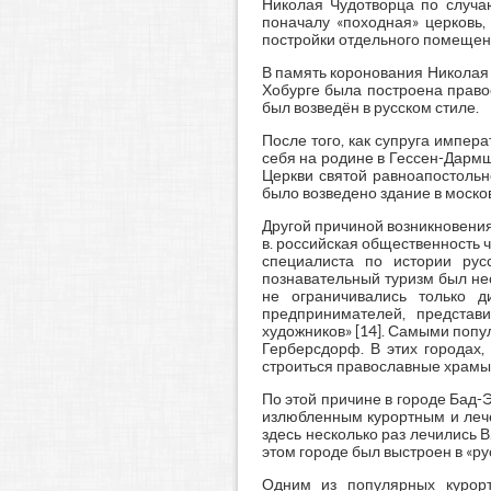
Николая Чудотворца по случа
поначалу «походная» церковь,
постройки отдельного помещен
В память коронования Николая 
Хобурге была построена правос
был возведён в русском стиле.
После того, как супруга импе
себя на родине в Гессен-Дармш
Церкви святой равноапостольн
было возведено здание в москов
Другой причиной возникновения
в. российская общественность 
специалиста по истории рус
познавательный туризм был не
не ограничивались только д
предпринимателей, представи
художников» [14]. Самыми попу
Герберсдорф. В этих городах,
строиться православные храмы
По этой причине в городе Бад-
излюбленным курортным и лече
здесь несколько раз лечились В
этом городе был выстроен в «р
Одним из популярных курорт