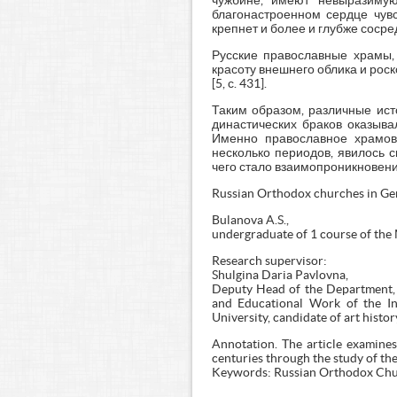
чужбине, имеют невыразимую
благонастроенном сердце чувс
крепнет и более и глубже сосред
Русские православные храмы,
красоту внешнего облика и рос
[5, с. 431].
Таким образом, различные ист
династических браков оказыва
Именно православное храмово
несколько периодов, явилось 
чего стало взаимопроникновени
Russian Orthodox churches in Ger
Bulanova A.S.,
undergraduate of 1 course of the
Research supervisor:
Shulgina Daria Pavlovna,
Deputy Head of the Department, A
and Educational Work of the In
University, candidate of art histo
Annotation. The article examine
centuries through the study of th
Keywords: Russian Orthodox Chur