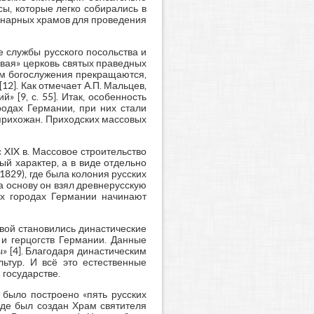
ы, которые легко собирались в
ционарных храмов для проведения
е службы русского посольства и
вая» церковь святых праведных
ам богослужения прекращаются,
12]. Как отмечает А.П. Мальцев,
 [9, с. 55]. Итак, особенность
родах Германии, при них стали
 прихожан. Приходских массовых
XIX в. Массовое строительство
й характер, а в виде отдельно
829), где была колония русских
а основу он взял древнерусскую
их городах Германии начинают
овой становились династические
и герцогств Германии. Данные
» [4]. Благодаря династическим
ьтур. И всё это естественные
 государстве.
 было построено «пять русских
оде был создан Храм святителя