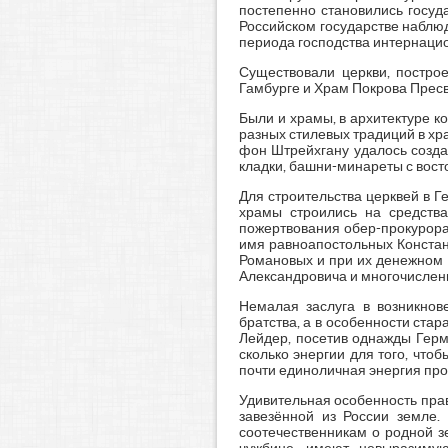
постепенно становились госуд
Российском государстве наблюд
периода господства интернаци
Существовали церкви, постро
Гамбурге и Храм Покрова Пресв
Были и храмы, в архитектуре к
разных стилевых традиций в хр
фон Штрейхгану удалось созда
кладки, башни-минареты с вост
Для строительства церквей в 
храмы строились на средства
пожертвования обер-прокурора
имя равноапостольных Констан
Романовых и при их денежном 
Александровича и многочислен
Немалая заслуга в возникнов
братства, а в особенности ста
Лейдер, посетив однажды Герм
сколько энергии для того, чтоб
почти единоличная энергия прото
Удивительная особенность прав
завезённой из России земле.
соотечественникам о родной з