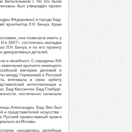
м Вильгельмом I. Но это была
нтиновны был утверждён проект
андры Фёдоровны) в городе Бад-
ий архитектор Л.Н. Бенуа. Храм
ославие, она пожелала иметь у
 в 1897 г. состоялась закладка
 Л.Н. Бенуа, и по его проекту
ых декоративных деталей.
ле и лечебного. С середины XIX
о замечание крупного немецкого
оссийской империи деловой и
кты между Германией и Россией
сть втягивала в свою орбиту
едставителей интеллигенции и
с, Бад-Киссинген, Бад-Гомбург,
венности, постепенно начинали
ченицы Александры. Бад-Эмс был
 и представителей искусства -
ев. Русский православный храм в
циально из Москвы.
котором находились целебные