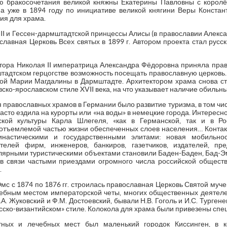
ю бракосочетания великой княжны Екатерины Павловны с королё
 а уже в 1894 году по инициативе великой княгини Веры Конста
ия для храма.
II и Гессен-дармштадтской принцессы Алисы (в православии Алекс
лавная Церковь Всех святых в 1899 г. Автором проекта стал русск
ратора Николая II императрица Александра Фёдоровна приняла прав
тадтском герцогстве возможность посещать православную церковь. И
ой Марии Магдалины в Дармштадте. Архитектором храма снова стал
ско-ярославском стиле XVII века, на что указывает наличие обильн
 православных храмов в Германии было развитие туризма, в том чис
часто ездила на курорты или «на воды» в немецкие города. Интересн
ской культуры Карла Шлегеля, «как в Германской, так и в Р
отъемлемой частью жизни обеспеченных слоев населения… Конта
инастическими и государственными элитами: новая мобильно
телей фирм, инженеров, банкиров, газетчиков, издателей, пр
лярными туристическими объектами становили Баден-Баден, Бад-Эм
 в связи частыми приездами огромного числа российской общест
.
Эмс с 1874 по 1876 гг. строилась православная Церковь Святой му
бным местом императорской четы, многих общественных деятелей
.А. Жуковский и Ф.М. Достоевский, бывали Н.В. Гоголь и И.С. Турген
усско-византийском» стиле. Колокола для храма были привезены спе
ных и лечебных мест был маленький городок Киссинген, в 