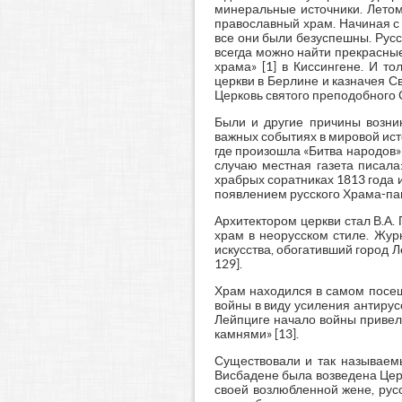
минеральные источники. Летом
православный храм. Начиная с 
все они были безуспешны. Русс
всегда можно найти прекрасны
храма» [1] в Киссингене. И то
церкви в Берлине и казначея С
Церковь святого преподобного 
Были и другие причины возни
важных событиях в мировой ист
где произошла «Битва народов»
случаю местная газета писала
храбрых соратниках 1813 года 
появлением русского Храма-пам
Архитектором церкви стал В.А.
храм в неорусском стиле. Жур
искусства, обогативший город 
129].
Храм находился в самом посещ
войны в виду усиления антирус
Лейпциге начало войны привело
камнями» [13].
Существовали и так называем
Висбадене была возведена Цер
своей возлюбленной жене, русс