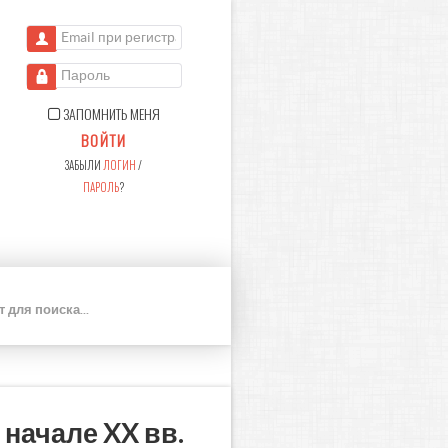
Email при регистрации
Пароль
ЗАПОМНИТЬ МЕНЯ
ВОЙТИ
ЗАБЫЛИ
ЛОГИН
/
ПАРОЛЬ
?
П
О
И
С
К
начале XX вв.