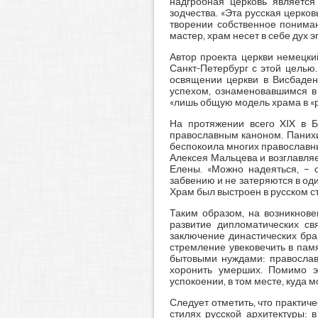
надгробная церковь является
зодчества. «Эта русская церко
творении собственное пониман
мастер, храм несет в себе дух 
Автор проекта церкви немецки
Санкт-Петербург с этой целью
освящении церкви в Висбаден
успехом, ознаменовавшимся в 
«лишь общую модель храма в «р
На протяжении всего XIX в Б
православным каноном. Панихи
беспокоила многих православны
Алексея Мальцева и возглавля
Елены. «Можно надеяться, – 
забвению и не затеряются в од
Храм был выстроен в русском ст
Таким образом, на возникнове
развитие дипломатических св
заключение династических бра
стремление увековечить в пам
бытовыми нуждами: православн
хоронить умерших. Помимо эт
успокоении, в том месте, куда 
Следует отметить, что практич
стилях русской архитектуры: в