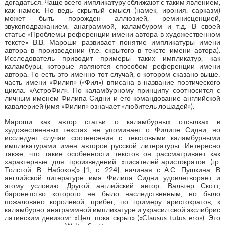
догадаться. Чаще всего импликатуру сближают с таким явлением,
как намек. Но ведь скрытый смысл (намек, ирония, сарказм)
может быть порожден аллюзией, реминисценцией,
звукоподражанием, анаграммой, каламбуром и т.д. В своей
статье «Проблемы референции имени автора в художественном
тексте» В.В. Мароши развивает понятие импликатуры имени
автора в произведении (т.е. скрытого в тексте имени автора).
Исследователь приводит примеры таких импликатур, как
каламбуры, которые являются способом референции имени
автора. То есть это именно тот случай, о котором сказано выше:
часть имени «Филип» («Фил») вписана в название поэтического
цикла: «АстроФил». По каламбурному принципу соотносится с
личным именем Филипа Сидни и его командование английской
кавалерией (имя «Филип» означает «любитель лошадей»).
Мароши как автор статьи о каламбурных отсылках в
художественных текстах не упоминает о Филипе Сидни, но
исследует случаи соотнесения с текстовыми каламбурными
импликатурами имен авторов русской литературы. Интересно
также, что такие особенности текстов он рассматривает как
характерные для произведений «писателей-аристократов (гр.
Толстой, В. Набоков)» [1, с. 224], начиная с А.С. Пушкина. В
английской литературе имя Филипа Сидни удовлетворяет и
этому условию. Другой английский автор, Вальтер Скотт,
баронетство которого не было наследственным, но было
пожаловано королевой, прибег, по примеру аристократов, к
каламбурно-анаграммной импликатуре и украсил свой экслибрис
латинским девизом: «Цел, пока скрыт» («Clausus tutus ero»). Это