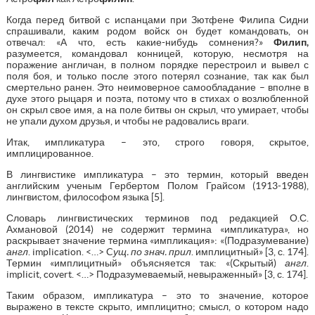
Когда перед битвой с испанцами при Зютфене Филипа Сидни
спрашивали, каким родом войск он будет командовать, он
отвечал: «А что, есть какие-нибудь сомнения?»
Филип,
разумеется, командовал конницей, которую, несмотря на
поражение англичан, в полном порядке перестроил и вывел с
поля боя, и только после этого потерял сознание, так как был
смертельно ранен. Это неимоверное самообладание – вполне в
духе этого рыцаря и поэта, потому что в стихах о возлюбленной
он скрыл свое имя, а на поле битвы он скрыл, что умирает, чтобы
не упали духом друзья, и чтобы не радовались враги.
Итак, импликатура – это, строго говоря, скрытое,
имплицированное.
В лингвистике импликатура – это термин, который введен
английским ученым Гербертом Полом Грайсом (1913-1988),
лингвистом, философом языка [5].
Словарь лингвистических терминов под редакцией О.С.
Ахмановой (2014) не содержит термина «импликатура», но
раскрывает значение термина «импликация»: «(Подразумевание)
англ
. implication. <…> C
ущ. по знач. прил
. имплицитный» [3, с. 174].
Термин «имплицитный» объясняется так: «(Скрытый)
англ
.
implicit, covert. <…> Подразумеваемый, невыраженный» [3, с. 174].
Таким образом, импликатура – это то значение, которое
выражено в тексте скрыто, имплицитно; смысл, о котором надо