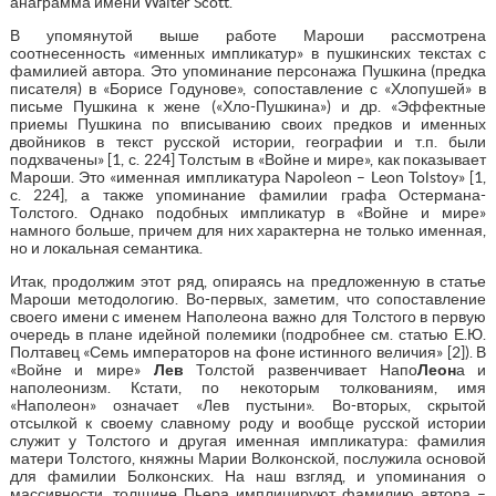
анаграмма имени Walter Scott.
В упомянутой выше работе Мароши рассмотрена
соотнесенность «именных импликатур» в пушкинских текстах с
фамилией автора. Это упоминание персонажа Пушкина (предка
писателя) в «Борисе Годунове», сопоставление с «Хлопушей» в
письме Пушкина к жене («Хло-Пушкина») и др. «Эффектные
приемы Пушкина по вписыванию своих предков и именных
двойников в текст русской истории, географии и т.п. были
подхвачены» [1, с. 224] Толстым в «Войне и мире», как показывает
Мароши. Это «именная импликатура Napoleon – Leon Tolstoy» [1,
с. 224], а также упоминание фамилии графа Остермана-
Толстого. Однако подобных импликатур в «Войне и мире»
намного больше, причем для них характерна не только именная,
но и локальная семантика.
Итак, продолжим этот ряд, опираясь на предложенную в статье
Мароши методологию. Во-первых, заметим, что сопоставление
своего имени с именем Наполеона важно для Толстого в первую
очередь в плане идейной полемики (подробнее см. статью Е.Ю.
Полтавец «Семь императоров на фоне истинного величия» [2]). В
«Войне и мире»
Лев
Толстой развенчивает Напо
Леон
а и
наполеонизм. Кстати, по некоторым толкованиям, имя
«Наполеон» означает «Лев пустыни». Во-вторых, скрытой
отсылкой к своему славному роду и вообще русской истории
служит у Толстого и другая именная импликатура: фамилия
матери Толстого, княжны Марии Волконской, послужила основой
для фамилии Болконских. На наш взгляд, и упоминания о
массивности, толщине Пьера имплицируют фамилию автора –