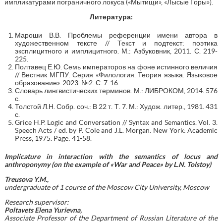
импликатурами пограничного локуса («Мытищи», «Лысые Горы»).
Литература:
Мароши В.В. Проблемы референции имени автора в
художественном тексте // Текст и подтекст: поэтика
эксплицитного и имплицитного. М.: Азбуковник, 2011. С. 219-
225.
Полтавец Е.Ю. Семь императоров на фоне истинного величия
// Вестник МГПУ. Серия «Филология. Теория языка. Языковое
образование». 2023. №2. С. 7-16.
Словарь лингвистических терминов. М.: ЛИБРОКОМ, 2014. 576
с.
Толстой Л.Н. Собр. соч.: В 22 т. Т. 7. М.: Худож. литер., 1981. 431
с.
Grice H.P. Logic and Conversation // Syntax and Semantics. Vol. 3.
Speech Acts / ed. by P. Cole and J.L. Morgan. New York: Academic
Press, 1975. Page: 41-58.
Implicature in interaction with the semantics of locus and
anthroponymy (on the example of «War and Peace» by L.N. Tolstoy)
Treusova Y
.
M
.
,
undergraduate of 1 course of the Moscow City University, Moscow
Research supervisor:
Poltavets Elena Yurievna,
Associate Professor of the Department of Russian Literature of the