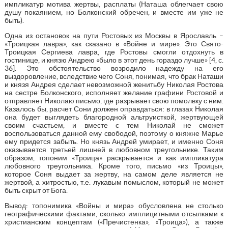
импликатур мотива жертвы, расплаты (Наташа облегчает свою
душу покаянием, но Болконский обречен, и вместе им уже не
быть).
Одна из остановок на пути Ростовых из Москвы в Ярославль –
«Троицкая лавра», как сказано в «Войне и мире». Это Свято-
Троицкая Сергиева лавра, где Ростовы смогли отдохнуть в
гостинице, и князю Андрею «было в этот день гораздо лучше» [4, с.
36]. Это обстоятельство возродило надежду на его
выздоровление, вследствие чего Соня, понимая, что брак Наташи
и князя Андрея сделает невозможной женитьбу Николая Ростова
на сестре Болконского, исполняет желание графини Ростовой и
отправляет Николаю письмо, где разрывает свою помолвку с ним.
Казалось бы, расчет Сони должен оправдаться: в глазах Николая
она будет выглядеть благородной альтруисткой, жертвующей
своим счастьем, и вместе с тем Николай не сможет
воспользоваться данной ему свободой, поэтому о княжне Марье
ему придется забыть. Но князь Андрей умирает, и именно Соня
оказывается третьей лишней в любовном треугольнике. Таким
образом, топоним «Троица» раскрывается и как импликатура
любовного треугольника. Кроме того, письмо «из Троицы»,
которое Соня выдает за жертву, на самом деле является не
жертвой, а хитростью, т.е. лукавым помыслом, который не может
быть скрыт от Бога.
Вывод: топонимика «Войны и мира» обусловлена не столько
географическими фактами, сколько имплицитными отсылками к
христианским концептам («Пречистенка», «Троица»), а также