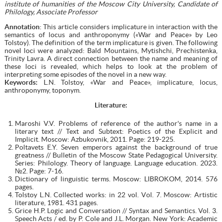
institute of humanities of the Moscow City University, Candidate of
Philology, Associate Professor
Annotation
: This article considers implicature in interaction with the
semantics of locus and anthroponymy («War and Peace» by Leo
Tolstoy). The definition of the term implicature is given. The following
novel loci were analyzed: Bald Mountains, Mytishchi, Prechistenka,
Trinity Lavra. A direct connection between the name and meaning of
these loci is revealed, which helps to look at the problem of
interpreting some episodes of the novel in a new way.
Keywords:
L.N. Tolstoy, «War and Peace», implicature, locus,
anthroponymy, toponym.
Literature
:
Maroshi V.V. Problems of reference of the author's name in a
literary text // Text and Subtext: Poetics of the Explicit and
Implicit. Moscow: Azbukovnik, 2011. Page: 219-225.
Poltavets E.Y. Seven emperors against the background of true
greatness // Bulletin of the Moscow State Pedagogical University.
Series: Philology. Theory of language. Language education. 2023.
№2. Page: 7-16.
Dictionary of linguistic terms. Moscow: LIBROKOM, 2014. 576
pages.
Tolstoy L.N. Collected works: in 22 vol. Vоl. 7. Moscow: Artistic
literature, 1981. 431 pages.
Grice H.P. Logic and Conversation // Syntax and Semantics. Vol. 3.
Speech Acts / ed. by P. Cole and J.L. Morgan. New York: Academic