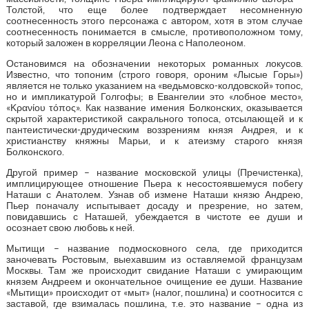
Толстой, что еще более подтверждает несомненную
соотнесенность этого персонажа с автором, хотя в этом случае
соотнесенность понимается в смысле, противоположном тому,
который заложен в корреляции Леона с Наполеоном.
Остановимся на обозначении некоторых романных локусов.
Известно, что топоним (строго говоря, ороним «Лысые Горы»)
является не только указанием на «ведьмовско-колдовской» топос,
но и импликатурой Голгофы; в Евангелии это «лобное место»,
«Κρανίου τόπος». Как название имения Болконских, оказывается
скрытой характеристикой сакрального топоса, отсылающей и к
пантеистически-друдическим воззрениям князя Андрея, и к
христианству княжны Марьи, и к атеизму старого князя
Болконского.
Другой пример – название московской улицы (Пречистенка),
имплицирующее отношение Пьера к несостоявшемуся побегу
Наташи с Анатолем. Узнав об измене Наташи князю Андрею,
Пьер поначалу испытывает досаду и презрение, но затем,
повидавшись с Наташей, убеждается в чистоте ее души и
осознает свою любовь к ней.
Мытищи – название подмосковного села, где приходится
заночевать Ростовым, выехавшим из оставляемой французам
Москвы. Там же происходит свидание Наташи с умирающим
князем Андреем и окончательное очищение ее души. Название
«Мытищи» происходит от «мыт» (налог, пошлина) и соотносится с
заставой, где взималась пошлина, т.е. это название – одна из