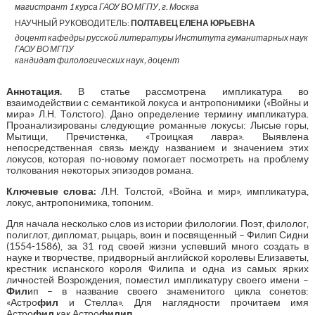
магистрант 1 курса ГАОУ ВО МГПУ, г. Москва
НАУЧНЫЙ РУКОВОДИТЕЛЬ:
ПОЛТАВЕЦ ЕЛЕНА ЮРЬЕВНА
доцент кафедры русской литературы Института гуманитарных наук
ГАОУ ВО МГПУ
кандидат филологических наук, доцент
Аннотация
.
В статье рассмотрена импликатура во
взаимодействии с семантикой локуса и антропонимики («Войны и
мира» Л.Н. Толстого). Дано определение термину импликатура.
Проанализированы следующие романные локусы: Лысые горы,
Мытищи, Пречистенка, «Троицкая лавра». Выявлена
непосредственная связь между названием и значением этих
локусов, которая по-новому помогает посмотреть на проблему
толкования некоторых эпизодов романа.
Ключевые слова:
Л.Н. Толстой, «Война и мир», импликатура,
локус, антропонимика, топоним.
Для начала несколько слов из истории филологии. Поэт, филолог,
полиглот, дипломат, рыцарь, воин и посвященный – Филип Сидни
(1554-1586), за 31 год своей жизни успевший много создать в
науке и творчестве, придворный английской королевы Елизаветы,
крестник испанского короля Филипа и одна из самых ярких
личностей Возрождения, поместил импликатуру своего имени –
Фил
ип – в название своего знаменитого цикла сонетов:
«Астро
фил
и Стелла». Для наглядности прочитаем имя
Астро
фил
как Астро
филип
.