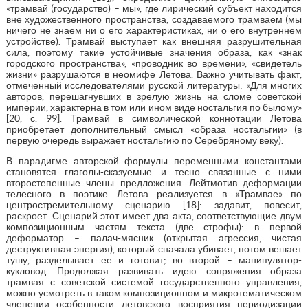
«трамвай (государство) – мы», где лирический субъект находится
вне художественного пространства, создаваемого трамваем (мы
ничего не знаем ни о его характеристиках, ни о его внутреннем
устройстве). Трамвай выступает как внешняя разрушительная
сила, поэтому такие устойчивые значения образа, как «знак
городского пространства», «проводник во времени», «свидетель
жизни» разрушаются в неомифе Летова. Важно учитывать факт,
отмеченный исследователями русской литературы: «Для многих
авторов, перешагнувших в зрелую жизнь на сломе советской
империи, характерна в том или ином виде ностальгия по былому»
[20, с. 99]. Трамвай в символической коннотации Летова
приобретает дополнительный смысл «образа ностальгии» (в
первую очередь выражает ностальгию по Серебряному веку).
В парадигме авторской формулы переменными константами
становятся глаголы-сказуемые и тесно связанные с ними
второстепенные члены предложения. Лейтмотив деформации
телесного в поэтике Летова реализуется в «Трамвае» по
центростремительному сценарию [18]: задавит, повесит,
раскроет. Сценарий этот имеет два акта, соответствующие двум
композиционным частям текста (две строфы): в первой
деформатор – палач-мясник (открытая агрессия, чистая
деструктивная энергия), который сначала убивает, потом вешает
тушу, разделывает ее и готовит; во второй – манипулятор-
кукловод. Продолжая развивать идею сопряжения образа
трамвая с советской системой государственного управления,
можно усмотреть в таком композиционном и микротематическом
членении особенности летовского восприятия периодизации