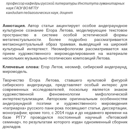
профессор кафедры русской литературы Института гуманитарных
наук ГАОУ ВО МГПУ
кандидат педагогических наук, доцент
Аннотация
.
Автор статьи акцентирует особое андеграундное
культурное сознание Егора Летова, моделирующее текстовое
пространство в системе особой эстетической формы
метатекстуальности. Более подробно рассматривается
метаконцептуальный образ трамвая, выводящий на широкий
культурный интертекст. Неомифологизм рассматривается как
прием художественного миромоделирования на материале
нескольких музыкально-поэтических композиций Летова.
Ключевые слова:
Егор Летов, неомиф, сибирский андеграунд,
миромодель.
Творчество Егора Летова, ставшего культовой фигурой
сибирского андеграунда, представляет особый интерес для
современных исследователей, поскольку является знаком
художественной феноменологии мифологической
интертекстуализации. Авторским оригинальным особенностям
андеграундной поэтики и художественного мировидения
«патриарха» русского панк-рока посвящают статьи, диссертации,
монографии; кроме того, с 2014 года и до недавнего времени на
базе РГГУ проводился постоянный научный «Летовский
семинар», по результатам которого издан одноименный сборник
докладов.