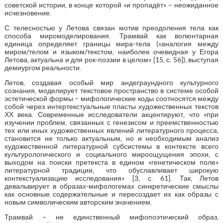
советской истории, в конце которой «и пропадёт» – неожиданное
исчезновение.
С телесностью у Летова связан мотив преодоления тела как
способа миромоделирования. Трамвай как волюнтарная
единица определяет границы мира-тела («аналогия между
миром/телом и языком/текстом, наиболее очевидная у Егора
Летова, актуальна и для рок-поэзии в целом» [15, с. 56]), выступая
демиургом реальности.
Летов, создавая особый мир андеграундного культурного
сознания, моделирует текстовое пространство в системе особой
эстетической формы – мифологические коды соотносятся между
собой через интертекстуальные пласты художественных текстов
ХХ века. Современные исследователи акцентируют, что «при
изучении проблем, связанных с генезисом и преемственностью
тех или иных художественных явлений литературного процесса,
становится не только актуальным, но и необходимым анализ
художественной литературной субсистемы в контексте всего
культурологического и социального мироощущения эпохи, с
выходом на поиски претекста в едином «генетическом поле»
литературной традиции, что обуславливает широкую
контекстуализацию исследования» [3, с. 61]. Так, Летов
девальвирует в образах-мифологемах синкретические смыслы
как основные содержательные и пересоздает их как образы с
новым символическим авторским значением.
Трамвай – не единственный мифопоэтический образ,