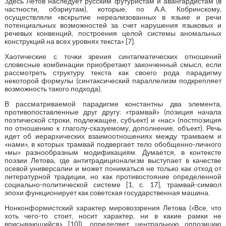
Здесь Летов наследует русским футуристам и авангардистам (в
частности, обэриутам), которые, по А.А. Кобринскому,
осуществляли «вскрытие нереализованных в языке и речи
потенциальных возможностей за счет нарушения языковых и
речевых конвенций, построения целой системы аномальных
конструкций на всех уровнях текста» [7].
Хаотические с точки зрения синтагматических отношений
словесные комбинации приобретают законченный смысл, если
рассмотреть структуру текста как своего рода парадигму
некоторой формулы (синтаксический параллелизм подкрепляет
возможность такого подхода).
В рассматриваемой парадигме константны два элемента,
противопоставленные друг другу: «трамвай» (позиция начала
поэтической строки, подлежащее, субъект) и «нас» (постпозиция
по отношению к глаголу-сказуемому, дополнение, объект). Речь
идет об иерархических взаимоотношениях между трамваем и
«нами», в которых трамвай подвергает тело обобщенно-личного
«мы» разнообразным модификациям. Думается, в контексте
поэзии Летова, где антитрадиционализм выступает в качестве
осевой универсалии и может пониматься не только как отход от
литературной традиции, но как противостояние определенной
социально-политической системе [1, с. 17], трамвай-символ
эпохи функционирует как советская государственная машина.
Нонконформистский характер мировоззрения Летова («Все, что
хоть чего-то стоит, носит характер, ни в какие рамки не
вписывающийся» [10]), определяет центральную оппозицию