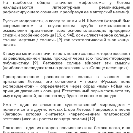
На наиболее общие значения мифологемы у Летова
накладываются литературные реминисценции
рефлексирующего сознания, преобразуя ее в авторский неомиф.
Русские модернисты, а вслед за ними и И. Шмелев (который был
современником и соучастником сугубо символического
осмысления практически всех основополагающих природных
стихий, и особенно солнца [19, с. 94]), осмысляют черное солнце /
солнце мертвых / солночь [9] как эсхатологический знак конца-
начала.
К тому же мотив солночи, то есть нового солнца, которое воссияет
из революционной тьмы, проходит через всю послеоктябрьскую
публицистику [9]. Летовское солнце вбирает эти смыслы
(наиболее последовательно реализованы в «Солнце неспящих»).
Пространственное расположение солнца в главном, по
признанию Летова, его сочинении – песне «Русское поле
экспериментов» – определяется через образ «ямы» («Яма как
принцип движения к солнцу»). Естественный порыв соотнести эту
яму с купринской, на наш взгляд, будет не вполне оправдан.
Яма – один из элементов художественной миромодели –
появляется и в других текстах Егора Летова. Например, в песне
«Заговор», которая считается «переложением платоновской
эстетики» («все мы растем вовнутрь земли») [12].
Платонов – один из авторов, повлиявших и на Летова-поэта, и на
Летова-музыканта. Тому существуют многочисленные