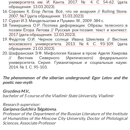
университета им. И. Канта. 2017. № 4. С. 54-62
. (дата
обращения: 13.03.2023).
Сорокин К. Егор Летов. Всё, что не анархия // Rolling Stone.
2007. №7
(дата обращения: 15.03.2023).
Сурат И.З. Мандельштам и Пушкин. М., 2009. 384 с.
Темиршина О.Р. Поэтика деформации. Образы телесного в
поэзии Егора Летова // Русская рок-поэзия: текст и контекст.
2017
(дата обращения: 12.03.2023).
Федотов О.И. Черное солнце Ивана Шмелева // Вестник
московского университета. 2013. №4. С. 93-109
. (дата
обращения: 21.03.2023).
Шафранская Э.Ф. Мифология Казани в прозе Аделя Хаирова
// Вестник Северного (Арктического) федерального
университета. Серия: Гуманитарные и социальные науки.
2014. № 1. С. 95-103.
The phenomenon of the siberian underground: Egor Letov and the
poetic neo-myth
Gruzdeva M
.
V
.
,
bachelor of 5 course of the
Vladimir State University, Vladimir
Research supervisor:
Garipova Gulchira Talgatovna
,
Professor of the Department of the Russian Literature of the Institute
of Humanities of the Moscow City University, Doctor of Philological
Sciences, Associate Professor