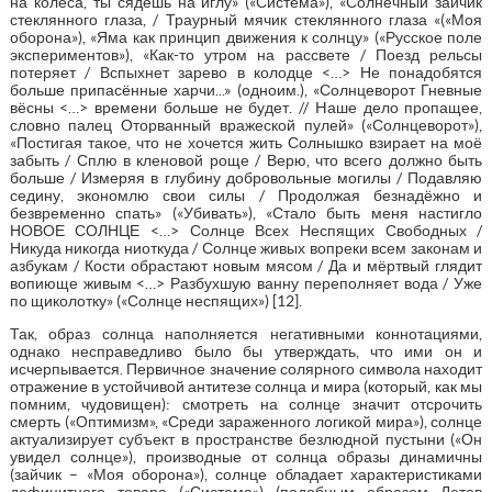
на колёса, ты сядешь на иглу» («Система»), «Солнечный зайчик
стеклянного глаза, / Траурный мячик стеклянного глаза «(«Моя
оборона»), «Яма как принцип движения к солнцу» («Русское поле
экспериментов»), «Как-то утром на рассвете / Поезд рельсы
потеряет / Вспыхнет зарево в колодце <…> Не понадобятся
больше припасённые харчи...» (одноим.), «Солнцеворот Гневные
вёсны <…> вpемени больше не будет. // Hаше дело пpопащее,
словно палец Отоpванный вpажеской пулей» («Солнцеворот»),
«Постигая такое, что не хочется жить Солнышко взирает на моё
забыть / Сплю в кленовой роще / Верю, что всего должно быть
больше / Измеряя в глубину добровольные могилы / Подавляю
седину, экономлю свои силы / Продолжая безнадёжно и
безвременно спать» («Убивать»), «Стало быть меня настигло
НОВОЕ СОЛНЦЕ <…> Солнце Всех Неспящих Свободных /
Никуда никогда ниоткуда / Солнце живых вопреки всем законам и
азбукам / Кости обрастают новым мясом / Да и мёртвый глядит
вопиюще живым <…> Разбухшую ванну переполняет вода / Уже
по щиколотку» («Солнце неспящих») [12].
Так, образ солнца наполняется негативными коннотациями,
однако несправедливо было бы утверждать, что ими он и
исчерпывается. Первичное значение солярного символа находит
отражение в устойчивой антитезе солнца и мира (который, как мы
помним, чудовищен): смотреть на солнце значит отсрочить
смерть («Оптимизм», «Среди зараженного логикой мира»), солнце
актуализирует субъект в пространстве безлюдной пустыни («Он
увидел солнце»), производные от солнца образы динамичны
(зайчик – «Моя оборона»), солнце обладает характеристиками
дефицитного товара («Система») (подобным образом Летов