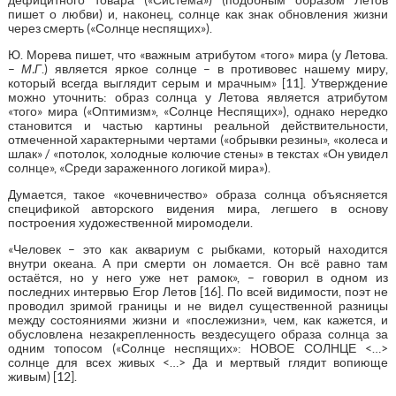
пишет о любви) и, наконец, солнце как знак обновления жизни
через смерть («Солнце неспящих»).
Ю. Морева пишет, что «важным атрибутом «того» мира (у Летова.
–
М.Г
.) является яркое солнце – в противовес нашему миру,
который всегда выглядит серым и мрачным» [11]. Утверждение
можно уточнить: образ солнца у Летова является атрибутом
«того» мира («Оптимизм», «Солнце Неспящих»), однако нередко
становится и частью картины реальной действительности,
отмеченной характерными чертами («обрывки резины», «колеса и
шлак» / «потолок, холодные колючие стены» в текстах «Он увидел
солнце», «Среди зараженного логикой мира»).
Думается, такое «кочевничество» образа солнца объясняется
спецификой авторского видения мира, легшего в основу
построения художественной миромодели.
«Человек – это как аквариум с рыбками, который находится
внутри океана. А при смерти он ломается. Он всё равно там
остаётся, но у него уже нет рамок», – говорил в одном из
последних интервью Егор Летов [16]. По всей видимости, поэт не
проводил зримой границы и не видел существенной разницы
между состояниями жизни и «послежизни», чем, как кажется, и
обусловлена незакрепленность вездесущего образа солнца за
одним топосом («Солнце неспящих»: НОВОЕ СОЛНЦЕ <…>
солнце для всех живых <…> Да и мертвый глядит вопиюще
живым) [12].