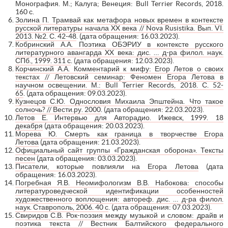
Монография. М.; Калуга; Венеция: Bull Terrier Records, 2018.
160 с.
Золина П. Трамвай как метафора новых времен в контексте
русской литературы начала XX века // Nova Rusistika. Вып. VI.
2013. №2. С. 42-48
. (дата обращения: 16.03.2023).
Кобринский А.А. Поэтика ОБЭРИУ в контексте русского
литературного авангарда XX века: дис. … д-ра филол. наук.
СПб., 1999. 311 с
. (дата обращения: 12.03.2023).
Корчинский А.А. Комментарий к мифу: Егор Летов о своих
текстах // Летовский семинар: Феномен Егора Летова в
научном освещении. М.: Bull Terrier Records, 2018. С. 52-
65
. (дата обращения: 09.03.2023).
Кузнецов С.Ю. Однословия Михаила Эпштейна. Что такое
солночь? // Вести.ру. 2000
. (дата обращения: 22.03.2023).
Летов Е. Интервью для Авторадио. Ижевск, 1999. 18
декабря
(дата обращения: 20.03.2023).
Морева Ю. Смерть как граница в творчестве Егора
Летова
(дата обращения: 21.03.2023).
Официальный сайт группы «Гражданская оборона». Тексты
песен
(дата обращения: 03.03.2023).
Писатели, которые повлияли на Егора Летова
(дата
обращения: 16.03.2023).
Погребная Я.В. Неомифологизм В.В. Набокова: способы
литературоведческой идентификации особенностей
художественного воплощения: автореф. дис. … д-ра филол.
наук. Ставрополь, 2006. 40 с
. (дата обращения: 07.03.2023).
Свиридов С.В. Рок-поэзия между музыкой и словом: драйв и
поэтика текста // Вестник Балтийского федерального