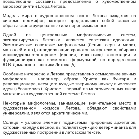
позволяющий составить представление о художественном
мировосприятии Егора Летова.
Модель мира в художественном тексте Летова зиждется на
системе неомифов, которые представляют собой сквозные
образы, сконструированные или переосмысленные.
Одной из центральных мифологических систем,
эксплуатируемых Летовым, является советская идеология.
Экстатические советские мифологемы (Ленин, серп и молот,
мавзолей и пр.), определяющие хронотоп макротекста, вбирают
индивидуально-авторские (ирония, инвектива) коннотации и
функционируют как элементы формульной, по определению
Ю.В. Доманского, поэтики Летова [5].
Особенно интересно у Летова представлено осмысление вечных
мифологем – например, образа Христа как бунтаря и
революционера, несущего чуждые звериному началу в человеке
идеи («Евангелие»). Христос – первый из многочисленных ликов
мятежника в художественной системе Летова.
Некоторые мифологемы, занимающие значительное место в
художественном космосе Летова, обладают свойствами
универсалии, являются архетипическими.
Солнце – узловой элемент подсистемы природных архетипов,
который, наряду с весной, выполняет функцию детерминанта для
художественных построений в летовском тексте.