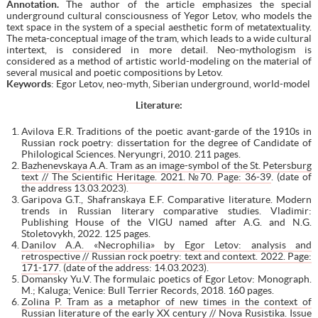
Annotation
.
The author of the article emphasizes the special
underground cultural consciousness of Yegor Letov, who models the
text space in the system of a special aesthetic form of metatextuality.
The meta-conceptual image of the tram, which leads to a wide cultural
intertext, is considered in more detail. Neo-mythologism is
considered as a method of artistic world-modeling on the material of
several musical and poetic compositions by Letov.
Keywords
: Egor Letov, neo-myth, Siberian underground, world-model
Literature
:
Avilova E.R. Traditions of the poetic avant-garde of the 1910s in
Russian rock poetry: dissertation for the degree of Candidate of
Philological Sciences. Neryungri, 2010. 211 pages.
Bazhenevskaya A.A. Tram as an image-symbol of the St. Petersburg
text // The Scientific Heritage. 2021. №70. Page: 36-39
. (date of
the address 13.03.2023).
Garipova G.T., Shafranskaya E.F. Comparative literature. Modern
trends in Russian literary comparative studies. Vladimir:
Publishing House of the VlGU named after A.G. and N.G.
Stoletovykh, 2022. 125 pages.
Danilov A.A. «Necrophilia» by Egor Letov: analysis and
retrospective // Russian rock poetry: text and context. 2022. Page:
171-177
. (date of the address: 14.03.2023).
Domansky Yu.V. The formulaic poetics of Egor Letov: Monograph.
M.; Kaluga; Venice: Bull Terrier Records, 2018. 160 pages.
Zolina P. Tram as a metaphor of new times in the context of
Russian literature of the early XX century // Nova Rusistika. Issue