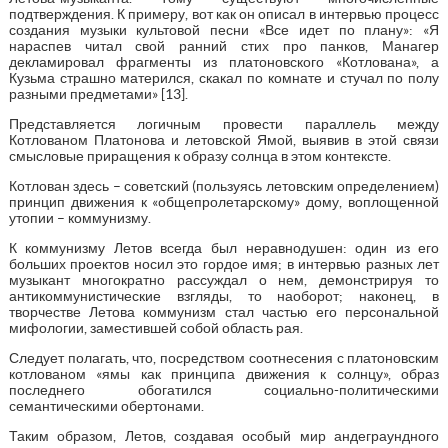
подтверждения. К примеру, вот как он описал в интервью процесс
создания музыки культовой песни «Все идет по плану»: «Я
нараспев читал свой ранний стих про панков, Манагер
декламировал фрагменты из платоновского «Котлована», а
Кузьма страшно матерился, скакал по комнате и стучал по полу
разными предметами» [13].
Представляется логичным провести параллель между
Котлованом Платонова и летовской Ямой, выявив в этой связи
смысловые приращения к образу солнца в этом контексте.
Котлован здесь – советский (пользуясь летовским определением)
принцип движения к «общепролетарскому» дому, воплощенной
утопии – коммунизму.
К коммунизму Летов всегда был неравнодушен: один из его
больших проектов носил это гордое имя; в интервью разных лет
музыкант многократно рассуждал о нем, демонстрируя то
антикоммунистические взгляды, то наоборот; наконец, в
творчестве Летова коммунизм стал частью его персональной
мифологии, заместившей собой область рая.
Следует полагать, что, посредством соотнесения с платоновским
котлованом «ямы как принципа движения к солнцу», образ
последнего обогатился социально-политическими
семантическими обертонами.
Таким образом, Летов, создавая особый мир андеграундного