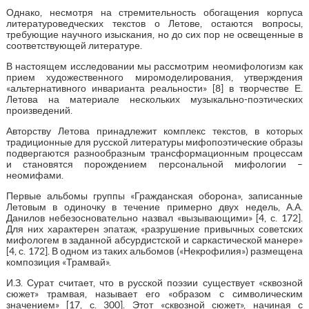
Однако, несмотря на стремительность обогащения корпуса
литературоведческих текстов о Летове, остаются вопросы,
требующие научного изыскания, но до сих пор не освещенные в
соответствующей литературе.
В настоящем исследовании мы рассмотрим неомифологизм как
прием художественного миромоделирования, утверждения
«альтернативного инварианта реальности» [8] в творчестве Е.
Летова на материале нескольких музыкально-поэтических
произведений.
Авторству Летова принадлежит комплекс текстов, в которых
традиционные для русской литературы мифопоэтические образы
подвергаются разнообразным трансформационным процессам
и становятся порождением персональной мифологии –
неомифами.
Первые альбомы группы «Гражданская оборона», записанные
Летовым в одиночку в течение примерно двух недель, А.А.
Данилов небезосновательно назвал «вызывающими» [4, с. 172].
Для них характерен эпатаж, «разрушение привычных советских
мифологем в заданной абсурдистской и саркастической манере»
[4, с. 172]. В одном из таких альбомов («Некрофилия») размещена
композиция «Трамвай».
И.З. Сурат считает, что в русской поэзии существует «сквозной
сюжет» трамвая, называет его «образом с символическим
значением» [17, с. 300]. Этот «сквозной сюжет», начиная с