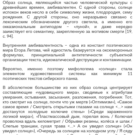
Образ солнца, являющийся частью человеческой культуры с
древнейших времен, амбивалентен. С одной стороны, солнце
испокон веков несло в себе символику жизни, плодородия, сему
рождения. С другой стороны, оно неразрывно связано с
лексическим обозначением другого светила, а именно его
окказиональным антиподом – «луной», и даже нередко
заимствует его семантику, закрепленную за мотивом смерти [19,
с. 94].
Внутренняя амбивалентность – одна из констант поэтического
мира Егора Летова, чей идиостиль базируется на оксюморонных
формулах, принципиальной антитетичности субъектной
организации текста, идиоматической деструкции и контаминации.
Вероятно, именно поэтому мифологема «солнце» стала
элементом художественной системы как минимум 11
поэтических текстов сибирского панка.
В абсолютном большинстве из них образ солнца центрирует
составляющие «чудовищного мира», сводимые к атрибутам
умирания, остывания, засыхания, разложения, погребения: Тот,
кто смотрит на солнце, почти что уж мертв («Оптимизм»), «Самое
самое время / Смотреть открытыми глазами на солнце <…> нам
достанутся холодные колючие стены» («Среди зараженного
логикой мира»), «Пластмассовый дым, горелая вонь / Колючая
проволока вдаль километрит / Обрывки резины, колёса и шлак /
Слепые траншеи, сухая трава <…> А он увидел солнце» («Он
увидел солнце»), «Очередь за солнцем на холодном углу / Я сяду