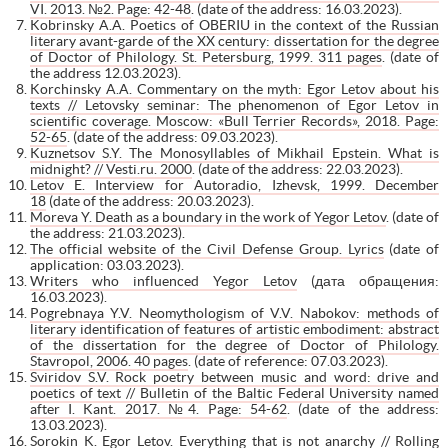
VI. 2013. №2. Page: 42-48
. (date of the address: 16.03.2023).
Kobrinsky A.A. Poetics of OBERIU in the context of the Russian
literary avant-garde of the XX century: dissertation for the degree
of Doctor of Philology. St. Petersburg, 1999. 311 pages
. (date of
the address 12.03.2023).
Korchinsky A.A. Commentary on the myth: Egor Letov about his
texts // Letovsky seminar: The phenomenon of Egor Letov in
scientific coverage. Moscow: «Bull Terrier Records», 2018. Page:
52-65
. (date of the address: 09.03.2023).
Kuznetsov S.Y. The Monosyllables of Mikhail Epstein. What is
midnight? // Vesti.ru. 2000
. (date of the address: 22.03.2023).
Letov E. Interview for Autoradio, Izhevsk, 1999. December
18
(date of the address: 20.03.2023).
Moreva Y. Death as a boundary in the work of Yegor Letov
. (date of
the address: 21.03.2023).
The official website of the Civil Defense Group. Lyrics
(date of
application: 03.03.2023).
Writers who influenced Yegor Letov
(дата обращения:
16.03.2023).
Pogrebnaya Y.V. Neomythologism of V.V. Nabokov: methods of
literary identification of features of artistic embodiment: abstract
of the dissertation for the degree of Doctor of Philology.
Stavropol, 2006. 40 pages
. (date of reference: 07.03.2023).
Sviridov S.V. Rock poetry between music and word: drive and
poetics of text // Bulletin of the Baltic Federal University named
after I. Kant. 2017. №4. Page: 54-62
. (date of the address:
13.03.2023).
Sorokin K. Egor Letov. Everything that is not anarchy // Rolling