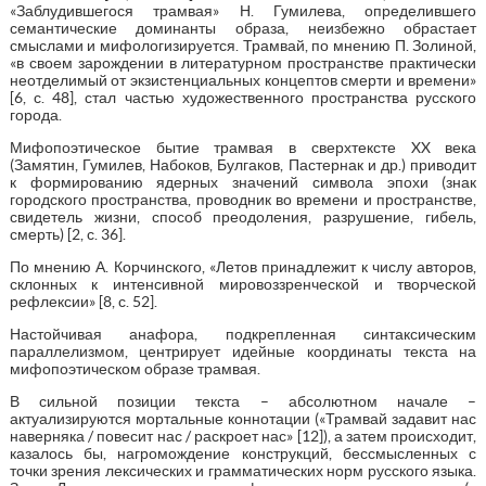
«Заблудившегося трамвая» Н. Гумилева, определившего
семантические доминанты образа, неизбежно обрастает
смыслами и мифологизируется. Трамвай, по мнению П. Золиной,
«в своем зарождении в литературном пространстве практически
неотделимый от экзистенциальных концептов смерти и времени»
[6, с. 48], стал частью художественного пространства русского
города.
Мифопоэтическое бытие трамвая в сверхтексте XX века
(Замятин, Гумилев, Набоков, Булгаков, Пастернак и др.) приводит
к формированию ядерных значений символа эпохи (знак
городского пространства, проводник во времени и пространстве,
свидетель жизни, способ преодоления, разрушение, гибель,
смерть) [2, с. 36].
По мнению А. Корчинского, «Летов принадлежит к числу авторов,
склонных к интенсивной мировоззренческой и творческой
рефлексии» [8, с. 52].
Настойчивая анафора, подкрепленная синтаксическим
параллелизмом, центрирует идейные координаты текста на
мифопоэтическом образе трамвая.
В сильной позиции текста – абсолютном начале –
актуализируются мортальные коннотации («Трамвай задавит нас
наверняка / повесит нас / раскроет нас» [12]), а затем происходит,
казалось бы, нагромождение конструкций, бессмысленных с
точки зрения лексических и грамматических норм русского языка.