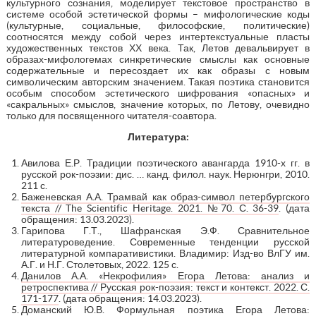
культурного сознания, моделирует текстовое пространство в
системе особой эстетической формы – мифологические коды
(культурные, социальные, философские, политические)
соотносятся между собой через интертекстуальные пласты
художественных текстов ХХ века. Так, Летов девальвирует в
образах-мифологемах синкретические смыслы как основные
содержательные и пересоздает их как образы с новым
символическим авторским значением. Такая поэтика становится
особым способом эстетического шифрования «опасных» и
«сакральных» смыслов, значение которых, по Летову, очевидно
только для посвященного читателя-соавтора.
Литература:
Авилова Е.Р. Традиции поэтического авангарда 1910-х гг. в
русской рок-поэзии: дис. … канд. филол. наук. Нерюнгри, 2010.
211 с.
Баженевская А.А. Трамвай как образ-символ петербургского
текста // The Scientific Heritage. 2021. №70. С. 36-39
. (дата
обращения: 13.03.2023).
Гарипова Г.Т., Шафранская Э.Ф. Сравнительное
литературоведение. Современные тенденции русской
литературной компаративистики. Владимир: Изд-во ВлГУ им.
А.Г. и Н.Г. Столетовых, 2022. 125 с.
Данилов А.А. «Некрофилия» Егора Летова: анализ и
ретроспектива // Русская рок-поэзия: текст и контекст. 2022. С.
171-177
. (дата обращения: 14.03.2023).
Доманский Ю.В. Формульная поэтика Егора Летова: