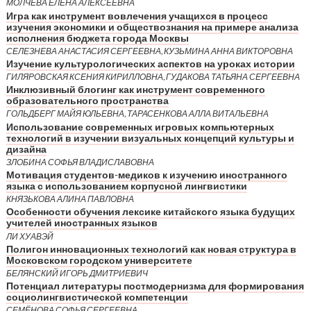
МОЛЧЕВА ЕЛЕНА АЛЕКСЕЕВНА
Игра как инструмент вовлечения учащихся в процесс
изучения экономики и обществознания на примере анализа
исполнения бюджета города Москвы
СЕЛЕЗНЕВА АНАСТАСИЯ СЕРГЕЕВНА, КУЗЬМИНА АННА ВИКТОРОВНА
Изучение культурологических аспектов на уроках истории
ГИЛЯРОВСКАЯ КСЕНИЯ КИРИЛЛОВНА, ГУДАКОВА ТАТЬЯНА СЕРГЕЕВНА
Инклюзивный блогинг как инструмент современного
образовательного пространства
ГОЛЬДБЕРГ МАЙЯ ЮЛЬЕВНА, ТАРАСЕНКОВА АЛЛА ВИТАЛЬЕВНА
Использование современных игровых компьютерных
технологий в изучении визуальных концепций культуры и
дизайна
ЗЛОБИНА СОФЬЯ ВЛАДИСЛАВОВНА
Мотивация студентов-медиков к изучению иностранного
языка с использованием корпусной лингвистики
КНЯЗЬКОВА АЛИНА ПАВЛОВНА
Особенности обучения лексике китайского языка будущих
учителей иностранных языков
ЛИ ХУАВЭЙ
Полигон инновационных технологий как новая структура в
Московском городском университете
БЕЛЯНСКИЙ ИГОРЬ ДМИТРИЕВИЧ
Потенциал литературы постмодернизма для формирования
социолингвистической компетенции
СЕМЁНОВА СОФЬЯ СЕРГЕЕВНА