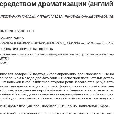
средством драматизации (англий
ИССЛЕДОВАНИЯ МОЛОДЫХ УЧЕНЫХ
РАЗДЕЛ:
ИННОВАЦИОННЫЕ ОБРАЗОВАТЕ
ификации:
372.881.111.1
ВЛАДИМИРОВНА
одской педагогический университет (МГПУ), г. Москва, e-mail: BaranenkovaA
ЧАРОВА ВИКТОРИЯ АНАТОЛЬЕВНА
ия английскому языку и деловой коммуникации института иностранных язы
(МГПУ)
доцент
тривается авторский подход к формированию произносительных н
пользованием метода драматизации. В основной части статьи детал
х навыков и фонетическая сторона речи. Излагаются результат
ии метода драматизации в процесс формирования произносительных
 (приведены данные опроса учеников и педагогов начальных клас
зации и необходимость учитывать индивидуальные особенности к
ащимся достичь лучшего произношения и повысить свою языковую к
язык, драматизация, произносительные навыки, начальная школа.
м из наиболее распространенных языков на планете. Его знают мил