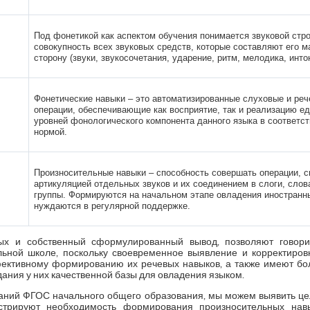
Под фонетикой как аспектом обучения понимается звуковой стро
совокупность всех звуковых средств, которые составляют его 
сторону (звуки, звукосочетания, ударение, ритм, мелодика, инто
Фонетические навыки – это автоматизированные слуховые и ре
операции, обеспечивающие как восприятие, так и реализацию е
уровней фонологического компонента данного языка в соответст
нормой.
Произносительные навыки – способность совершать операции, с
артикуляцией отдельных звуков и их соединением в слоги, слов
группы. Формируются на начальном этапе овладения иностранн
нуждаются в регулярной поддержке.
ых и собственный сформулированный вывод, позволяют говор
льной школе, поскольку своевременное выявление и корректиров
фективному формированию их речевых навыков, а также имеют бо
дания у них качественной базы для овладения языком.
аний ФГОС начального общего образования, мы можем выявить ц
стрируют необходимость формирования произносительных нав