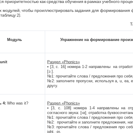
я приоритетностью как средства обучения в рамках учебного проце
 модулей, чтобы проиллюстрировать задания для формирования ф
таблицу 2).
Т
Модуль
Упражнение на формирование произ
 unit
Раздел «
Phonics
»
• [3, с. 16] номера 1-2 направлены на отработку
[ɔ:].
№1: прочитайте слова / предложения про себя,
№2: заполните пропуски, используя a, u, ea, 
другу.
 4:
Who was it?
Раздел «
Phonics
»
• [3, с. 108] номера 1-4 направлены на отр
согласного звука: [ıə]; отработка буквосочетаний: -
№1: прочитайте слова / предложения про себя,
№2: прочитайте и заполните предложения, нап
№3: прочитайте слова / предложения про себя, з
ight, -in.