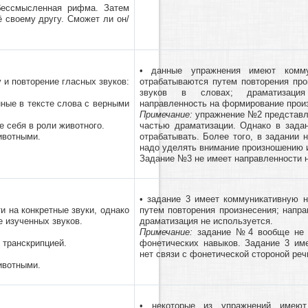
бессмысленная рифма. Затем
 своему другу. Сможет ли он/
• данные упражнения имеют комму
у и повторение гласных звуков:
отрабатываются путем повторения про
звуков в словах; драматизация 
ные в тексте слова с верными
направленность на формирование прои
Примечание:
упражнение №2 представля
е себя в роли животного.
частью драматизации. Однако в задан
ивотными.
отрабатывать. Более того, в задании 
надо уделять внимание произношению и
Задание №3 не имеет направленности 
• задание 3 имеет коммуникативную н
ти на конкретные звуки, однако
путем повторения произнесения; напра
 изученных звуков.
драматизация не используется.
Примечание:
задание №4 вообще не и
 транскрипцией.
фонетических навыков. Задание 3 им
нет связи с фонетической стороной реч
ивотными.
• некоторые из упражнений имеют