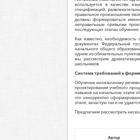
используется в качестве язы
спецификаций, развлекательны
правильное произношение явля
должны формироваться именно
неправильные привычки произ
последующих этапах обучения.
Как известно, необходимость
документах. Федеральный го
начального общего образован
одним из обязательных пунктов
мы рассмотрим драматизаци
школьников.
Система
требований к форм
Обучение иноязычному речевом
проектировании учебного проц
навыков на начальном этапе об
что некорректно сформирован
этапе, зачастую так и не удается
Предлагаем рассмотреть нескол
Автор