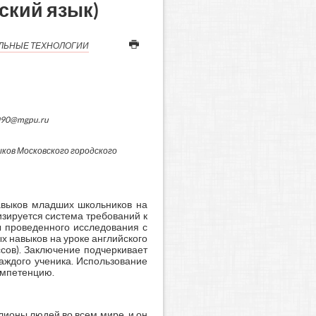
ский язык)
ЛЬНЫЕ ТЕХНОЛОГИИ
V090@mgpu.ru
ков Московского городского
авыков младших школьников на
изируется система требований к
ы проведенного исследования с
 навыков на уроке английского
сов). Заключение подчеркивает
аждого ученика. Использование
омпетенцию.
лионы людей во всем мире, и он