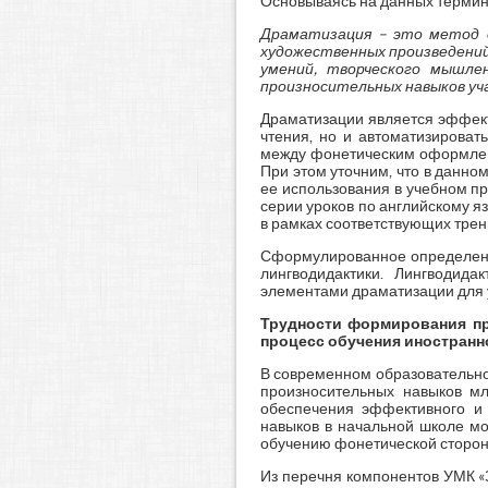
Основываясь на данных термин
Драматизация – это метод о
художественных произведени
умений, творческого мышле
произносительных навыков уч
Драматизации является эффект
чтения, но и автоматизироват
между фонетическим оформлен
При этом уточним, что в данно
ее использования в учебном пр
серии уроков по английскому я
в рамках соответствующих тре
Сформулированное определение
лингводидактики. Лингводида
элементами драматизации для 
Трудности формирования пр
процесс обучения иностранн
В современном образовательно
произносительных навыков мл
обеспечения эффективного и 
навыков в начальной школе мо
обучению фонетической сторон
Из перечня компонентов УМК «З