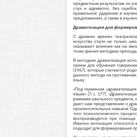
предметным результатам по уч
слух и адекватно, без ошибок
правильное ударение в изучен
предложениях, а также в изученны
Драматизация для формиров
С древних времен театрализ
искусство стало не только шк
оказывают влияние как на эмо
точки зрения методики препод
В методике драматизация испо
прием для обучения говорени
(1967), которые считаются род
данного метода на протяжении
языку.
«Под термином «драматизация»
языке» [7, c. 177]. «Драматиза
рамками школьного предмета, и 
дают нам представление о дра
произносительных навыков. Одна
того психологического процес
воспроизводится при помощи с
Именно интонация относится к
подходит для формирования пр