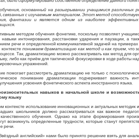
ах, было сформулировано собственное определение данного понят
бучения, основанный на разыгрывании учащимися различных р
й, связанных с изучаемым материалом. Этот метод способству
ния, фантазии и является одним из наиболее эффективны
ащихся.
ивным методом обучения фонетике, поскольку позволяет учащимс
ь навыки интонирования, расстановки ударения и паузации, а такж
ием речи и определенной коммуникативной задачей на примерах 
м контексте
понимаем драматизацию как метод и как прием
, что 
оцессе. Так, драматизацию можно рассматривать как метод для ор
зыку, либо как приём для тактической фокусировки в ходе работы 
нировочных упражнений.
 помогает рассмотреть драматизацию не только с психологической
ктическое понимание драматизации подчеркивает важность ин
улучшения усвоения фонетического аспекта иностранного языка.
оизносительных навыков в начальной школе и возможност
ому языку
м контексте использование инновационных и актуальных методик
адших школьников должно рассматриваться как важное педаго
качественного обучения. Однако на этапе формирования прои
гут возникнуть определенные трудности, которые станут препятств
е речи.
вёздный английский» нами было принято решение взять для анализа у