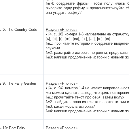
№4: соедините фразы, чтобы получилась 
выберите одну рифму и продемонстрируйте её
она угадать рифму?
ь 5:
The Country Code
Раздел «
Phonics
»
• [4, с. 18] номера 1-3 направлены на отработк
[ʌ], [ɒ], [ı], [æ], [eə], [u:], [aı], [ɔ:], [eı].
№1: прочитайте историю и соедините выделен
звуками.
№2: разыграйте историю по ролям, представьт
№3: напиши продолжение истории с новыми ж
 9:
The Fairy Garden
Раздел «
Phonics
»
• [4, с. 94] номера 1-4 не имеют направленнос
мы можем сделать вывод, что цель повторение
№1: прочитайте текст про себя, затем вслух.
№2: найдите слова из текста в соответствии с
№3: какая мораль истории?
№4: напиши продолжение истории с новыми ж
ь 10:
Port Fairy
Раздел «
Phonics
»