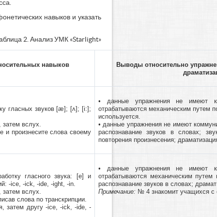
сса.
онетических навыков и указать
аблица 2. Анализ УМК «Starlight»
носительных навыков
Выводы относительно упражне
драматизац
• данные упражнения не имеют ко
 гласных звуков [æ]; [ʌ]; [i:];
отрабатываются механическим путем п
используется.
 затем вслух.
• данные упражнения не имеют коммун
ee и произнесите слова своему
распознавание звуков в словах; зв
повторения произнесения; драматизаци
• данные упражнения не имеют ко
аботку гласного звука: [е] и
отрабатываются механическим путем 
ice, -ick, -ide, -ight, -in.
распознавание звуков в словах; драмат
 затем вслух.
Примечание:
№ 4 знакомит учащихся с
исав слова по транскрипции.
атем другу -ice, -ick, -ide, -