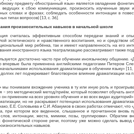
ебному предмету «Иностранный язык» является овладение фонетич
, ведущих к сбою коммуникации, произносить изученные звуки 
ных словах и фразах; соблюдать особенности интонации в пове
х типах вопросов) [13, с. 36].
ания произносительных навыков в начальной школе
ация считалась эффективным способом передачи знаний и опы
олой эстетического и нравственного воспитания, но и средством о
циональный мир ребёнка, так и имеют направленность на его инт
авания иностранного языка театрализацию рассматривают также по
льзуется достаточно часто при обучении иноязычному общению. «
ю впервые была применена английскими педагогами Питером Сле
оначальниками использования драматизации в обучении языку» [11, с
 долгих лет подчеркивает благотворное влияние драматизации на 
 мы понимаем вхождение ученика в ту или иную роль и проигрыв
ция – это методический метод/приём, который позволяет обучать ан
он применим на всех уровнях обучения и во всех видах аудиторий» 
матизации, но не раскрывают потенциал использования драмати
ко, Е.Е. Соловьева и С.И. Абакумов в своих работах отмечают, что
са, при котором все виденное, слышанное и прочитанное вновь 
лов, интонации, жеста, мимики, позы, группировки». Обратим в
 фонетической стороне речи, поэтому уже можно сделать вывод 
оизносительных навыков.