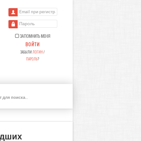
Email при регистрации
Пароль
ЗАПОМНИТЬ МЕНЯ
ВОЙТИ
ЗАБЫЛИ
ЛОГИН
/
ПАРОЛЬ
?
П
О
И
С
К
адших