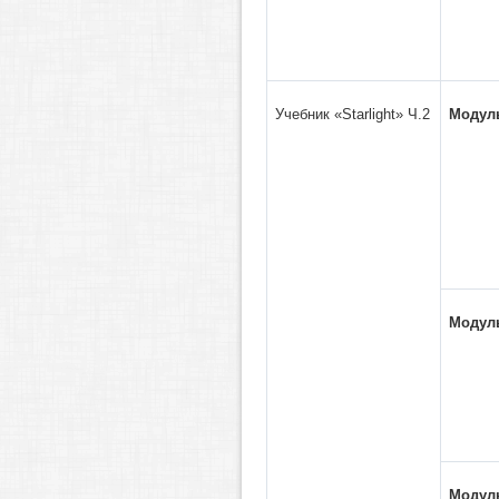
Учебник «Starlight» Ч.2
Модул
Модуль
Модул