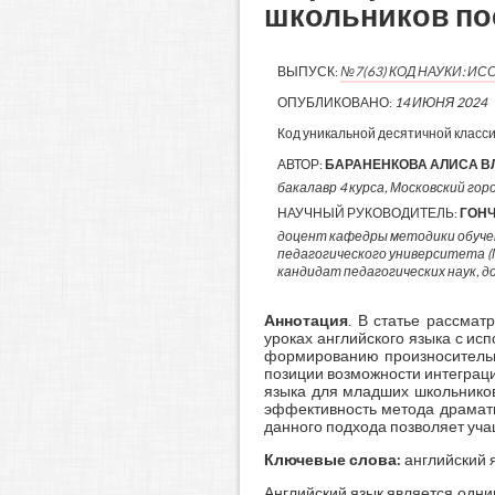
школьников по
ВЫПУСК:
№7(63) КОД НАУКИ: 
ОПУБЛИКОВАНО:
14 ИЮНЯ 2024
Код уникальной десятичной класс
АВТОР:
БАРАНЕНКОВА АЛИСА 
бакалавр 4 курса, Московский гор
НАУЧНЫЙ РУКОВОДИТЕЛЬ:
ГОН
доцент кафедры методики обучен
педагогического университета 
кандидат педагогических наук, 
Аннотация
. В статье рассма
уроках английского языка с ис
формированию произносительны
позиции возможности интеграц
языка для младших школьников
эффективность метода драмати
данного подхода позволяет уч
Ключевые слова:
английский 
Английский язык является одни