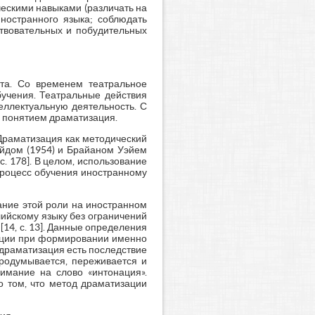
ескими навыками (различать на
иностранного языка; соблюдать
ствовательных и побудительных
та. Со временем театральное
бучения. Театральные действия
еллектуальную деятельность. С
д понятием драматизация.
Драматизация как методический
йдом (1954) и Брайаном Уэйем
. 178]. В целом, использование
процесс обучения иностранному
ание этой роли на иностранном
глийскому языку без ограничений
[14, с. 13]. Данные определения
зации при формировании именно
 «драматизация есть последствие
продумывается, переживается и
нимание на слово «интонация».
о том, что метод драматизации