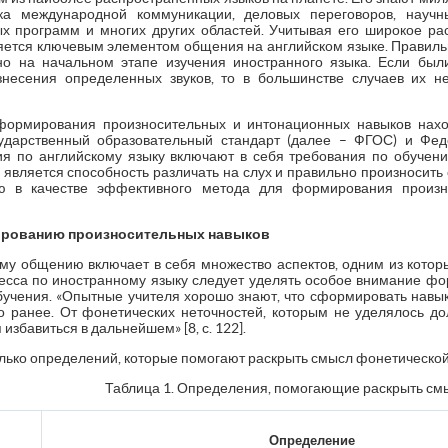
ка международной коммуникации, деловых переговоров, научн
х программ и многих других областей. Учитывая его широкое ра
ется ключевым элементом общения на английском языке. Правил
 на начальном этапе изучения иностранного языка. Если был
несения определенных звуков, то в большинстве случаев их н
 формирования произносительных и интонационных навыков нах
сударственный образовательный стандарт (далее – ФГОС) и Фе
ия по английскому языку включают в себя требования по обучен
 является способность различать на слух и правильно произносить 
ю в качестве эффективного метода для формирования произн
ированию произносительных навыков
у общению включает в себя множество аспектов, одним из котор
есса по иностранному языку следует уделять особое внимание 
учения. «Опытные учителя хорошо знают, что сформировать навык 
о ранее. От фонетических неточностей, которым не уделялось д
 избавиться в дальнейшем» [8, с. 122].
ько определений, которые помогают раскрыть смысл фонетической с
Таблица 1. Определения, помогающие раскрыть см
Определение