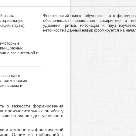
й языка –
Фонетический аспект обучения – это формиров
материальную
обеспечивают правильное восприятие и восп
нация, паузы).
ударения, ритма, интонации и пауз изучаем
неточностей данный навык формируется на начал
чемоторные
диниц разных
вии с его системой и
вязанные с
а, ритмические
ым языком и
ить о важности формирования
ка произносительных ошибок у
льшое значение для успешного
ели и компоненты фонетической
ыков. Одним из требований к