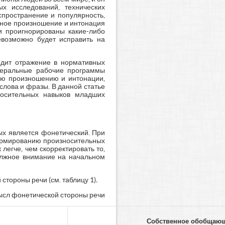
ых исследований, технических
спространение и популярность,
ьное произношение и интонация
и проигнорированы какие-либо
евозможно будет исправить на
одит отражение в нормативных
деральные рабочие программы
ию произношению и интонации,
слова и фразы. В данной статье
осительных навыков младших
ых является фонетический. При
формированию произносительных
легче, чем скорректировать то,
олжное внимание на начальном
тороны речи (см. таблицу 1)
.
ысл фонетической стороны речи
Собственное
обобщающ