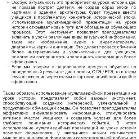
Особую актуальность это приобретает на уроке истории, где,
не показав портрет деятеля, не создав образ эпохи по
картинам и зданиям архитектуры, будет труднее ввести
учащихся в проблематику конкретной исторической эпохи.
Использование мультимедийной презентации на уроке
истории открывает новые пути для обогащения обучающего
процесса. Этот инструмент позволяет преподавателям
включать в уроки различные виды визуальной информации,
такие как изображения, аудио и видеоматериалы,
диаграммы, карты и анимации. Это делает процесс обучения
более интерактивным и увлекательным для учащихся,
помогая им воспринимать и запоминать информацию более
эффективно.
Если мы говорим о нацеленности процесса обучения на
определенный результат: диагностики, ОГЭ / ЕГЭ, то в таком
случае освоение через схемы и картинки неизбежно и крайне
эффективно.
Таким образом, использование мультимедийной презентации на
уроке истории представляет собой важный инструмент,
способствующий созданию интересной, увлекательной и
продуктивной обучающей среды. Он позволяет преподавателям
эффективно визуализировать информацию, стимулировать
активное участие учащихся и создавать условия для более
глубокого понимания исторических событий. В итоге
использование мультимедийных презентаций на уроке истории
помогает формировать у школьников навыки критического
мышления, анализа информации и самостоятельной работы, что