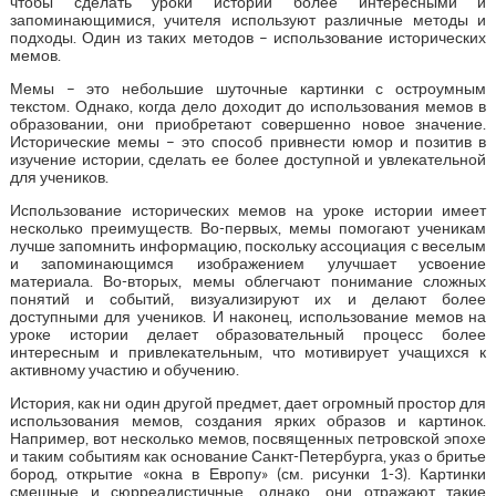
чтобы сделать уроки истории более интересными и
запоминающимися, учителя используют различные методы и
подходы. Один из таких методов – использование исторических
мемов.
Мемы – это небольшие шуточные картинки с остроумным
текстом. Однако, когда дело доходит до использования мемов в
образовании, они приобретают совершенно новое значение.
Исторические мемы – это способ привнести юмор и позитив в
изучение истории, сделать ее более доступной и увлекательной
для учеников.
Использование исторических мемов на уроке истории имеет
несколько преимуществ. Во-первых, мемы помогают ученикам
лучше запомнить информацию, поскольку ассоциация с веселым
и запоминающимся изображением улучшает усвоение
материала. Во-вторых, мемы облегчают понимание сложных
понятий и событий, визуализируют их и делают более
доступными для учеников. И наконец, использование мемов на
уроке истории делает образовательный процесс более
интересным и привлекательным, что мотивирует учащихся к
активному участию и обучению.
История, как ни один другой предмет, дает огромный простор для
использования мемов, создания ярких образов и картинок.
Например, вот несколько мемов, посвященных петровской эпохе
и таким событиям как основание Санкт-Петербурга, указ о бритье
бород, открытие «окна в Европу» (см. рисунки 1-3). Картинки
смешные и сюрреалистичные, однако, они отражают такие