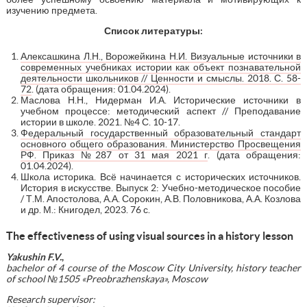
изучению предмета.
Список литературы:
Алексашкина Л.Н., Ворожейкина Н.И. Визуальные источники в
современных учебниках истории как объект познавательной
деятельности школьников // Ценности и смыслы. 2018. С. 58-
72
. (дата обращения: 01.04.2024).
Маслова Н.Н., Нидерман И.А. Исторические источники в
учебном процессе: методический аспект // Преподавание
истории в школе. 2021. №4 С. 10-17.
Федеральный государственный образовательный стандарт
основного общего образования. Министерство Просвещения
РФ. Приказ №287 от 31 мая 2021 г
. (дата обращения:
01.04.2024).
Школа историка. Всё начинается с исторических источников.
История в искусстве. Выпуск 2: Учебно-методическое пособие
/ Т.М. Апостолова, А.А. Сорокин, А.В. Половникова, А.А. Козлова
и др. М.: Книгодел, 2023. 76 с.
The effectiveness of using visual sources in a history lesson
Yakushin F.V.
,
bachelor of 4 course of the Moscow City University, history teacher
of school №1505 «Preobrazhenskaya», Moscow
Research supervisor: