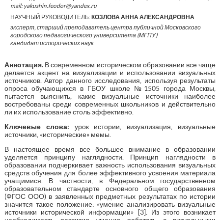
mail: yakushin.feodor@yandex.ru
НАУЧНЫЙ РУКОВОДИТЕЛЬ:
КОЗЛОВА АННА АЛЕКСАНДРОВНА
эксперт, старший преподаватель центра публичной Московского
городского педагогического университета (МГПУ)
кандидат исторических наук
Аннотация.
В современном историческом образовании все чаще
делается акцент на визуализации и использовании визуальных
источников. Автор данного исследования, используя результаты
опроса обучающихся в ГБОУ школе №1505 города Москвы,
пытается выяснить, какие визуальные источники наиболее
востребованы среди современных школьников и действительно
ли их использование столь эффективно.
Ключевые слова:
урок истории, визуализация, визуальные
источники, «исторические» мемы.
В настоящее время все большее внимание в образовании
уделяется принципу наглядности. Принцип наглядности в
образовании подчеркивает важность использования визуальных
средств обучения для более эффективного усвоения материала
учащимися. В частности, в Федеральном государственном
образовательном стандарте основного общего образования
(ФГОС ООО) в заявленных предметных результатах по истории
значится такое положение: «умение анализировать визуальные
источники исторической информации» [3]. Из этого возникает
необходимость развития умения работать с визуальными