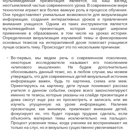
Мультимедийная презентация является, на наш взгляд,
неотъемлемой частью современного урока. В современном мире
технологии играют все более важную роль в процессе обучения.
Они предоставляют уникальные возможности для визуализации
информации, создания интерактивных уроков и привлечения
внимания учащихся. Одним из таких инструментов является
мультимедийная презентация, которая находит широкое
применение в образовании, в том числе на уроках истории.
Определенная визуализация изучаемой темы и фиксирование
основных тезисов на интерактивной доске помогает учащимся
лучше освоить тему. Происходит это по нескольким причинам:
Во-первых, мы ведем речь о современном поколении,
некоторые исследователи называют его поколением
«клипового мышления». Не будем дополнительно
обосновывать данный тезис, но, в любом случае, мы можем
утверждать, что для современных детей визуальный источник
информации важен, будь то картинка, схема или мем.
Ориентируясь на картинку, дети лучше понимают рассказ
учителя о данном событии, скорее всего законспектируют
именно те тезисы, которые указаны на слайде презентации и
дома смогут еще раз их просмотреть и записать или же
изучить упущенную на уроке информацию. Наличие
презентации, как минимум, привлекает внимание детей,
фокусирует их, что будет гораздо труднее сделать, если
объяснять материал темы исключительно «на пальцах».
Процент усвоения темы, когда ученики ее воспринимают не
только на слух, но и визуально существенно увеличивается.