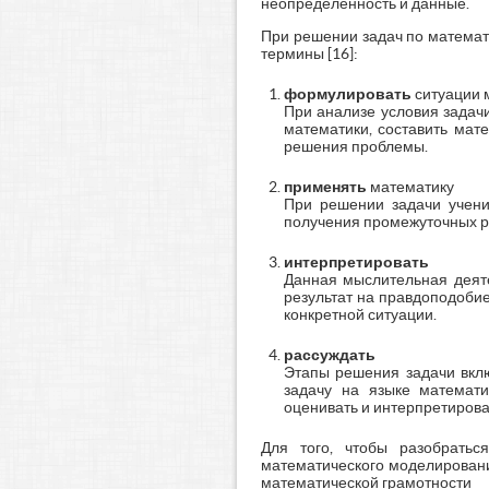
неопределенность и данные.
При решении задач по математ
термины [16]:
формулировать
ситуации 
При анализе условия задач
математики, составить мат
решения проблемы.
применять
математику
При решении задачи учени
получения промежуточных ре
интерпретировать
Данная мыслительная деяте
результат на правдоподобие
конкретной ситуации.
рассуждать
Этапы решения задачи вклю
задачу на языке математи
оценивать и интерпретирова
Для того, чтобы разобратьс
математического моделировани
математической грамотности