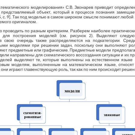
тематического моделирования» С.В. Звонарев приводит определ
представляемый объект, который в процессе познания замещает
5, с. 9]. Так под моделью в самом широком смысле понимают любо
емого оригиналом.
проводить по разным критериям. Разберем наиболее практическ
 для построения моделей (см. рисунок 2). Выделяют следу
в свою очередь также распределяются на подкатегории. Сред
ыми моделями при решении задач, поскольку они выполняют роль
яют предметные или графические. Предметные модели предполаг
дели направлены для схематического воссоздания ситуации и их пр
оделей выделяют те, которые выполнены на естественном языке 
ковым моделям, выполненным на математическом языке, относят 
они играют главенствующую роль, так как по ним происходит решен