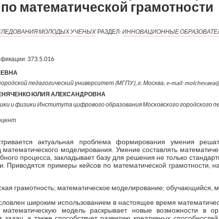
 по математической грамотности
ИССЛЕДОВАНИЯ МОЛОДЫХ УЧЕНЫХ
РАЗДЕЛ:
ИННОВАЦИОННЫЕ ОБРАЗОВАТЕ
ификации:
373.5.016
ЕЕВНА
ородской педагогический университет (МГПУ), г. Москва, e-mail: molchevaea
ЕНЯЧЕНКО ЮЛИЯ АЛЕКСАНДРОВНА
и и физики Института цифрового образования Московского городского п
доцент
атривается актуальная проблема формирования умения решат
д математического моделирования. Умение составлять математич
бного процесса, закладывает базу для решения не только стандартн
и. Приводятся примеры кейсов по математической грамотности,
ская грамотность; математическое моделирование; обучающийся, м
словлен широким использованием в настоящее время математиче
ь математическую модель раскрывает новые возможности в орг
 задач, а также способствует развитию креативных способност