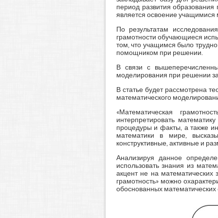
период развития образования 
является освоение учащимися 
По результатам исследовани
грамотности обучающиеся испыт
том, что учащимся было трудно
помощником при решении.
В связи с вышеперечисленны
моделирования при решении за
В статье будет рассмотрена те
математического моделировани
«Математическая грамотнос
интерпретировать математику
процедуры и факты, а также и
математики в мире, высказ
конструктивные, активные и ра
Анализируя данное определе
использовать знания из матем
акцент не на математических 
грамотность» можно охарактер
обоснованных математических с