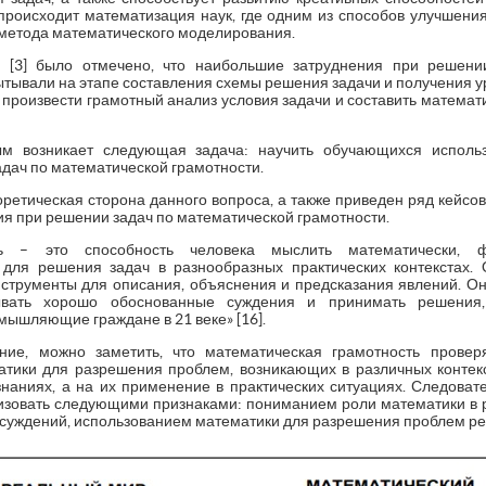
происходит математизация наук, где одним из способов улучшени
метода математического моделирования.
я [3] было отмечено, что наибольшие затруднения при решени
ывали на этапе составления схемы решения задачи и получения ур
 произвести грамотный анализ условия задачи и составить математ
м возникает следующая задача: научить обучающихся использ
дач по математической грамотности.
оретическая сторона данного вопроса, а также приведен ряд кейс
я при решении задач по математической грамотности.
ть – это способность человека мыслить математически, 
 для решения задач в разнообразных практических контекстах. 
нструменты для описания, объяснения и предсказания явлений. О
ывать хорошо обоснованные суждения и принимать решения
змышляющие граждане в 21 веке» [16].
ние, можно заметить, что математическая грамотность провер
атики для разрешения проблем, возникающих в различных контек
знаниях, а на их применение в практических ситуациях. Следоват
изовать следующими признаками: пониманием роли математики в
уждений, использованием математики для разрешения проблем реал