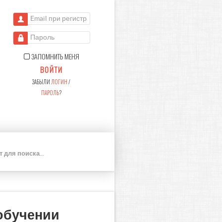
Email при регистрации
Пароль
ЗАПОМНИТЬ МЕНЯ
ВОЙТИ
ЗАБЫЛИ
ЛОГИН
/
ПАРОЛЬ
?
П
О
И
С
К
обучении