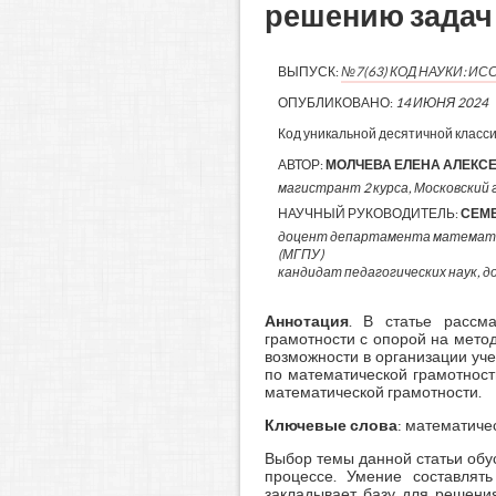
решению задач
ВЫПУСК:
№7(63) КОД НАУКИ: 
ОПУБЛИКОВАНО:
14 ИЮНЯ 2024
Код уникальной десятичной класс
АВТОР:
МОЛЧЕВА ЕЛЕНА АЛЕКС
магистрант 2 курса, Московский г
НАУЧНЫЙ РУКОВОДИТЕЛЬ:
СЕМ
доцент департамента математик
(МГПУ)
кандидат педагогических наук, 
Аннотация
. В статье рассм
грамотности с опорой на мето
возможности в организации уче
по математической грамотност
математической грамотности.
Ключевые слова
: математиче
Выбор темы данной статьи обу
процессе. Умение составлят
закладывает базу для решения