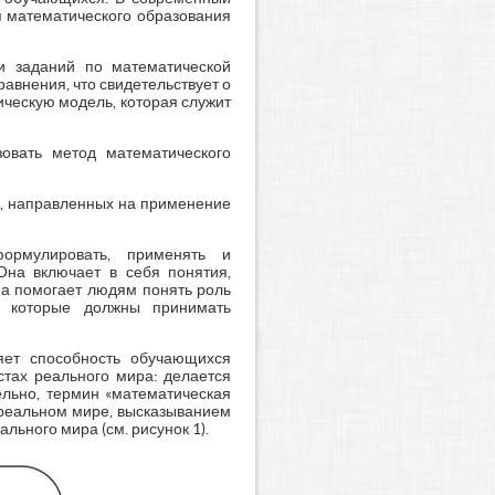
я математического образования
и заданий по математической
авнения, что свидетельствует о
ическую модель, которая служит
овать метод математического
ов, направленных на применение
формулировать, применять и
Она включает в себя понятия,
на помогает людям понять роль
, которые должны принимать
яет способность обучающихся
стах реального мира: делается
ельно, термин «математическая
 реальном мире, высказыванием
ьного мира (см. рисунок 1).