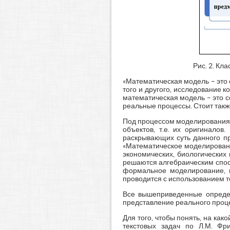
Рис. 2. Кл
«Математическая модель – это
того и другого, исследование к
математическая модель – это 
реальные процессы. Стоит такж
Под процессом моделирования 
объектов, т.е. их оригинало
раскрывающих суть данного пр
«Математическое моделировани
экономических, биологических и
решаются алгебраическим спос
формальное моделирование, п
проводится с использованием те
Все вышеприведенные опреде
представление реального проц
Для того, чтобы понять, на ка
текстовых задач по Л.М. Фр