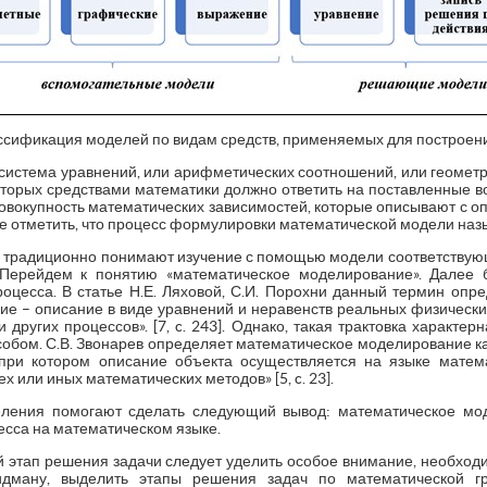
ассификация моделей по видам средств, применяемых для построе
 система уравнений, или арифметических соотношений, или геометр
оторых средствами математики должно ответить на поставленные воп
совокупность математических зависимостей, которые описывают с о
е отметить, что процесс формулировки математической модели назы
традиционно понимают изучение с помощью модели соответствующ
в. Перейдем к понятию «математическое моделирование». Далее 
оцесса. В статье Н.Е. Ляховой, С.И. Порохни данный термин оп
е – описание в виде уравнений и неравенств реальных физических,
 других процессов». [7, c. 243]. Однако, такая трактовка характер
обом. С.В. Звонарев определяет математическое моделирование ка
ри котором описание объекта осуществляется на языке матем
х или иных математических методов» [5, c. 23].
ления помогают сделать следующий вывод: математическое мод
есса на математическом языке.
кой этап решения задачи следует уделить особое внимание, необхо
идману, выделить этапы решения задач по математической г