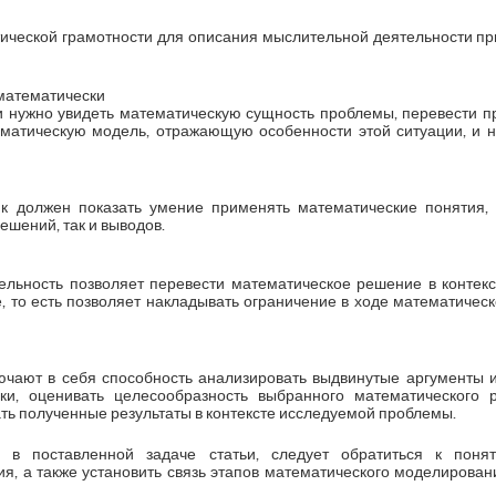
ической грамотности для описания мыслительной деятельности п
математически
и нужно увидеть математическую сущность проблемы, перевести 
ематическую модель, отражающую особенности этой ситуации, и 
к должен показать умение применять математические понятия,
шений, так и выводов.
льность позволяет перевести математическое решение в контекс
, то есть позволяет накладывать ограничение в ходе математичес
чают в себя способность анализировать выдвинутые аргументы и
ки, оценивать целесообразность выбранного математического 
ть полученные результаты в контексте исследуемой проблемы.
я в поставленной задаче статьи, следует обратиться к поня
я, а также установить связь этапов математического моделирован