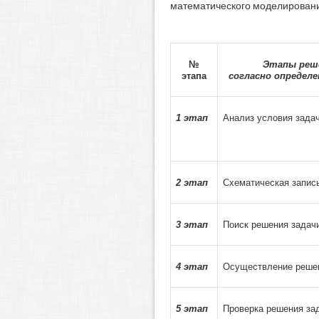
математического моделирования.
№
Этапы реше
этапа
согласно
определе
1 этап
Анализ условия зада
2 этап
Схематическая запис
3 этап
Поиск решения задач
4 этап
Осуществление реше
5 этап
Проверка решения за