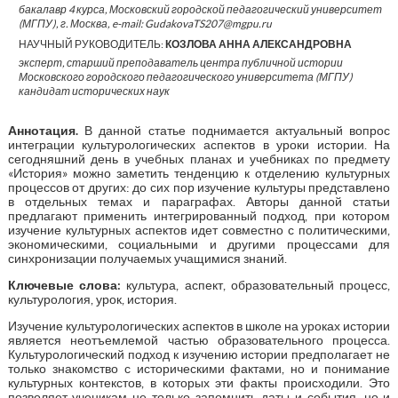
бакалавр 4 курса, Московский городской педагогический университет
(МГПУ), г. Москва, e-mail: GudakovaTS207@mgpu.ru
НАУЧНЫЙ РУКОВОДИТЕЛЬ:
КОЗЛОВА АННА АЛЕКСАНДРОВНА
эксперт, старший преподаватель центра публичной истории
Московского городского педагогического университета (МГПУ)
кандидат исторических наук
Аннотация.
В данной статье поднимается актуальный вопрос
интеграции культурологических аспектов в уроки истории. На
сегодняшний день в учебных планах и учебниках по предмету
«История» можно заметить тенденцию к отделению культурных
процессов от других: до сих пор изучение культуры представлено
в отдельных темах и параграфах. Авторы данной статьи
предлагают применить интегрированный подход, при котором
изучение культурных аспектов идет совместно с политическими,
экономическими, социальными и другими процессами для
синхронизации получаемых учащимися знаний.
Ключевые слова:
культура, аспект, образовательный процесс,
культурология, урок, история.
Изучение культурологических аспектов в школе на уроках истории
является неотъемлемой частью образовательного процесса.
Культурологический подход к изучению истории предполагает не
только знакомство с историческими фактами, но и понимание
культурных контекстов, в которых эти факты происходили. Это
позволяет ученикам не только запомнить даты и события, но и