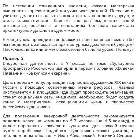
По истечении отведенного времени, каждая мастерская
выступает с презентацией получившихся деталей. После чего,
учитель делает вывод, что каждая деталь дополняет другую, и
стиль елизаветинское барокко как раз выделяется своей
пышностью, роскошью и сочетанием большого количества
архитектурных деталей в одном месте.
В конце урока проводится рефлексия в виде вопросов: смогли бы
вы продолжить заниматься архитектурным дизайном в будущем?
Насколько легко или тяжело вам сегодня было на уроке? Почему?
Пример 3
Внеурочная деятельность в 9 классе по теме «Культурное
пространство Российской империи в первой половине XIX века».
Название – «За кулисами картин».
Цель проекта – популяризация творчества художников XIX века в
России с помощью современных медиа ресурсов. Главным
инструментом и площадкой, где будет происходить реализация,
станет социальная сеть: учащимся необходимо будет создать
канал с материалами, освещающими жизнь и творчество
российских художников.
Для проведения внеурочной деятельности рекомендуется
поделить класс на команды по 5-7 человек (на 4-5 команд), а
далее определить ключевого художника для каждой группы
путём жеребьевки. Подобрать художников может учитель, в
предложенном образце – Иван Айвазовский, Василий Суриков,