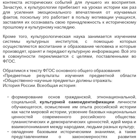
контекста исторических событий для лучшего их восприятия.
Зачастую, к культурологии прибегают на уроках истории как раз
для усиления эмоционального впечатления от изучаемых
фактов, поскольку это работает в пользу мотивации учащихся,
заставляя их осознавать свою принадлежность к историческому
прошлому и культурному наследию.
Кроме того, культурологическая наука занимается изучением
системы культурных институтов, с помощью которых
осуществляются воспитание и образование человека и которые
производят, хранят и передают культурную информацию. Всё это
в совокупности перекликается с целями, поставленными во
ФГОС.
Обратимся к тексту ФГОС основного общего образования:
«Предметные результаты изучения предметной области
«Общественно-научные предметы» должны отражать:
История России. Всеобщая история:
формирование основ гражданской, этнонациональной,
социальной,
культурной самоидентификации
личности
обучающегося, осмысление им опыта российской истории
как части мировой истории, усвоение базовых национальных
ценностей современного российского общества:
гуманистических и демократических ценностей, идей мира и
взаимопонимания между народами, людьми разных культур;
овладение базовыми историческими знаниями, а также
представлениями о закономерностях развития