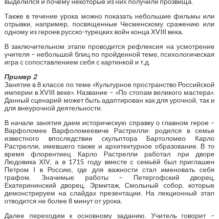
выделился и почему некоторые из них получили прозвища.
Также в течение урока можно показать небольшие фильмы или
отрывки, например, посвященные Чесменскому сражению или
одному из героев русско-турецких войн конца XVIII века.
В заключительном этапе проводится рефлексия на усмотрение
учителя – небольшой блиц по пройденной теме, психологическая
игра с сопоставлением себя с картинкой и т.д.
Пример 2
Занятие в 8 классе по теме «Культурное пространство Российской
империи в XVIII веке». Название – «По стопам великого мастера».
Данный сценарий может быть адаптирован как для урочной, так и
для внеурочной деятельности.
В начале занятия даем историческую справку о главном герое –
Варфоломее Варфоломеевиче Растрелли: родился в семье
известного впоследствии скульптора Бартоломео Карло
Растрелли, имевшего также и архитектурное образование. В то
время флорентиец Карло Растрелли работал при дворе
Людовика XIV, а в 1715 году вместе с семьёй был приглашен
Петром I в Россию, где для важности стал именовать себя
графом. Значимые работы – Петергофский дворец,
Екатерининский дворец, Эрмитаж, Смольный собор, которые
демонстрируем на слайдах презентации. На лекционный этап
отводится не более 8 минут от урока.
Далее переходим к основному заданию. Учитель говорит –