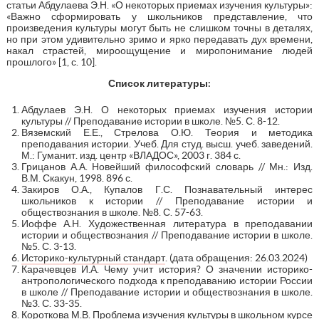
статьи Абдулаева Э.Н. «О некоторых приемах изучения культуры»:
«Важно сформировать у школьников представление, что
произведения культуры могут быть не слишком точны в деталях,
но при этом удивительно зримо и ярко передавать дух времени,
накал страстей, мироощущение и миропонимание людей
прошлого» [1, с. 10].
Список литературы:
Абдулаев Э.Н. О некоторых приемах изучения истории
культуры // Преподавание истории в школе. №5. С. 8-12.
Вяземский Е.Е., Стрелова О.Ю. Теория и методика
преподавания истории. Учеб. Для студ. высш. учеб. заведений.
М.: Гуманит. изд. центр «ВЛАДОС», 2003 г. 384 с.
Грицанов А.А. Новейший философский словарь // Мн.: Изд.
В.М. Скакун, 1998. 896 с.
Закиров О.А., Купалов Г.С. Познавательный интерес
школьников к истории // Преподавание истории и
обществознания в школе. №8. С. 57-63.
Иоффе А.Н. Художественная литература в преподавании
истории и обществознания // Преподавание истории в школе.
№5. С. 3-13.
Историко-культурный стандарт
. (дата обращения: 26.03.2024)
Карачевцев И.А. Чему учит история? О значении историко-
антропологического подхода к преподаванию истории России
в школе // Преподавание истории и обществознания в школе.
№3. С. 33-35.
Короткова М.В. Проблема изучения культуры в школьном курсе