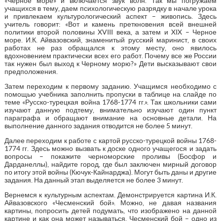
«Черное море» и включается звук волн. Так мы погружаем
учащихся в тему, даем психологическую разрядку в начале урока
и привлекаем культурологический аспект – живопись. Здесь
учитель говорит: «Вот и камень преткновения всей внешней
политики второй половины XVIII века, а затем и XIX – Черное
море. И.К. Айвазовский, знаменитый русский маринист, в своих
работах не раз обращался к этому месту, оно явилось
вдохновением практически всех его работ. Почему все же России
так нужен был выход к Черному морю?» Дети высказывают свои
предположения.
Затем переходим к первому заданию. Учащимся необходимо с
помощью учебника заполнить пропуски в таблице на слайде по
теме «Русско-турецкая война 1768-1774 гг.». Так школьники сами
изучают данную подтему, внимательно изучают один пункт
параграфа и обращают внимание на основные детали. На
выполнение данного задания отводится не более 5 минут.
Далее переходим к работе с картой русско-турецкой войны 1768-
1774 гг. Здесь можно вызвать к доске одного учащегося и задать
вопросы – покажите черноморские проливы (Босфор и
Дарданеллы), найдите город, где был заключен мирный договор
по итогу этой войны (Кючук-Кайнарджа). Могут быть даны и другие
задания. На данный этап выделяется не более 3 минут.
Вернемся к культурным аспектам. Демонстрируется картина И.К.
Айвазовского «Чесменский бой». Можно, не давая названия
картины, попросить детей подумать, что изображено на данной
картине и как она может называться. Чесменский бой – одно из