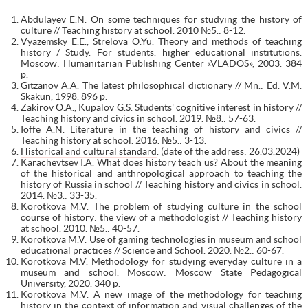
Abdulayev E.N. On some techniques for studying the history of
culture // Teaching history at school. 2010 №5.: 8-12.
Vyazemsky E.E., Strelova O.Yu. Theory and methods of teaching
history / Study. For students. higher educational institutions.
Moscow: Humanitarian Publishing Center «VLADOS», 2003. 384
p.
Gitzanov A.A. The latest philosophical dictionary // Mn.: Ed. V.M.
Skakun, 1998. 896 p.
Zakirov O.A., Kupalov G.S. Students' cognitive interest in history //
Teaching history and civics in school. 2019. №8.: 57-63.
Ioffe A.N. Literature in the teaching of history and civics //
Teaching history at school. 2016. №5.: 3-13.
Historical and cultural standard
. (date of the address: 26.03.2024)
Karachevtsev I.A. What does history teach us? About the meaning
of the historical and anthropological approach to teaching the
history of Russia in school // Teaching history and civics in school.
2014. №3.: 33-35.
Korotkova M.V. The problem of studying culture in the school
course of history: the view of a methodologist // Teaching history
at school. 2010. №5.: 40-57.
Korotkova M.V. Use of gaming technologies in museum and school
educational practices // Science and School. 2020. №2.: 60-67.
Korotkova M.V. Methodology for studying everyday culture in a
museum and school. Moscow: Moscow State Pedagogical
University, 2020. 340 p.
Korotkova M.V. A new image of the methodology for teaching
history in the context of information and visual challenges of the