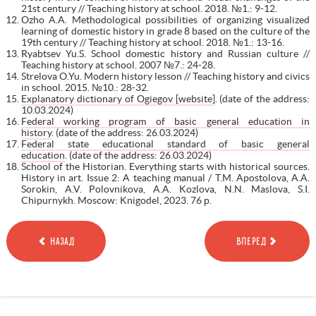
21st century // Teaching history at school. 2018. №1.: 9-12.
Ozho A.A. Methodological possibilities of organizing visualized
learning of domestic history in grade 8 based on the culture of the
19th century // Teaching history at school. 2018. №1.: 13-16.
Ryabtsev Yu.S. School domestic history and Russian culture //
Teaching history at school. 2007 №7.: 24-28.
Strelova O.Yu. Modern history lesson // Teaching history and civics
in school. 2015. №10.: 28-32.
Explanatory dictionary of Ogiegov [website]
. (date of the address:
10.03.2024)
Federal working program of basic general education in
history
. (date of the address: 26.03.2024)
Federal state educational standard of basic general
education
. (date of the address: 26.03.2024)
School of the Historian. Everything starts with historical sources.
History in art. Issue 2: A teaching manual / T.M. Apostolova, A.A.
Sorokin, A.V. Polovnikova, A.A. Kozlova, N.N. Maslova, S.I.
Chipurnykh. Moscow: Knigodel, 2023. 76 р.
НАЗАД
ВПЕРЕД