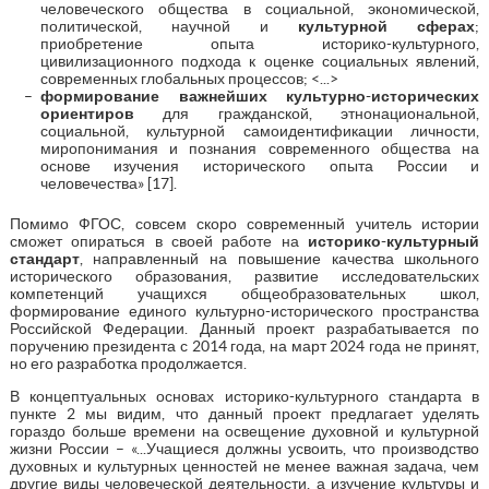
человеческого общества в социальной, экономической,
политической, научной и
культурной сферах
;
приобретение опыта историко-культурного,
цивилизационного подхода к оценке социальных явлений,
современных глобальных процессов; <...>
формирование важнейших культурно-исторических
ориентиров
для гражданской, этнонациональной,
социальной, культурной самоидентификации личности,
миропонимания и познания современного общества на
основе изучения исторического опыта России и
человечества» [17].
Помимо ФГОС, совсем скоро современный учитель истории
сможет опираться в своей работе на
историко-культурный
стандарт
, направленный на повышение качества школьного
исторического образования, развитие исследовательских
компетенций учащихся общеобразовательных школ,
формирование единого культурно-исторического пространства
Российской Федерации. Данный проект разрабатывается по
поручению президента с 2014 года, на март 2024 года не принят,
но его разработка продолжается.
В концептуальных основах историко-культурного стандарта в
пункте 2 мы видим, что данный проект предлагает уделять
гораздо больше времени на освещение духовной и культурной
жизни России – «...Учащиеся должны усвоить, что производство
духовных и культурных ценностей не менее важная задача, чем
другие виды человеческой деятельности, а изучение культуры и