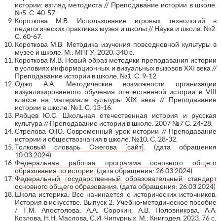
истории: взгляд методиста // Преподавание истории в школе.
№5. С. 40-57.
Короткова М.В. Использование игровых технологий в
педагогических практиках музея и школы // Наука и школа. №2.
С. 60-67.
Короткова М.В. Методика изучения повседневной культуры в
музее и школе. М.: МПГУ, 2020. 340 с.
Короткова М.В. Новый образ методики преподавания истории
в условиях информационных и визуальных вызовов XXI века //
Преподавание истории в школе. №1. С. 9-12
Оджо А.А. Методические возможности организации
визуализированного обучения отечественной истории в VIII
классе на материале культуры XIX века // Преподавание
истории в школе. №1. С. 13-16.
Рябцев Ю.С. Школьная отечественная история и русская
культура // Преподавание истории в школе. 2007 №7 С. 24-28.
Стрелова О.Ю. Современный урок истории // Преподавание
истории и обществознания в школе. №10. С. 28-32.
Толковый словарь Ожегова [сайт]
. (дата обращения
10.03.2024)
Федеральная рабочая программа основного общего
образования по истории
. (дата обращения: 26.03.2024)
Федеральный государственный образовательный стандарт
основного общего образования
. (дата обращения: 26.03.2024)
Школа историка. Все начинается с исторических источников.
История в искусстве. Выпуск 2: Учебно-методическое пособие
/ Т.М. Апостолова, А.А. Сорокин, А.В. Половникова, А.А.
Козлова, Н.Н. Маслова, С.И. Чипурных. М.: Книгодел, 2023. 76 с.