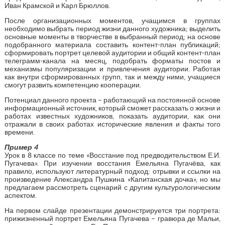
Иван Крамской и Карл Брюллов.
После организационных моментов, учащимся в группах
необходимо выбрать период жизни данного художника; выделить
основные моменты в творчестве в выбранный период; на основе
подобранного материала составить контент-план публикаций;
сформировать портрет целевой аудитории и общий контент-план
телеграмм-канала на месяц, подобрать форматы постов и
механизмы популяризации и привлечения аудитории. Работая
как внутри сформированных групп, так и между ними, учащиеся
смогут развить компетенцию кооперации.
Потенциал данного проекта – работающий на постоянной основе
информационный источник, который сможет рассказать о жизни и
работах известных художников, показать аудитории, как они
отражали в своих работах исторические явления и факты того
времени.
Пример 4
Урок в 8 классе по теме «Восстание под предводительством Е.И.
Пугачева». При изучении восстания Емельяна Пугачёва, как
правило, используют литературный подход: отрывки и ссылки на
произведение Александра Пушкина «Капитанская дочка», но мы
предлагаем рассмотреть сценарий с другим культурологическим
аспектом.
На первом слайде презентации демонстрируется три портрета:
прижизненный портрет Емельяна Пугачева – гравюра де Мальи,