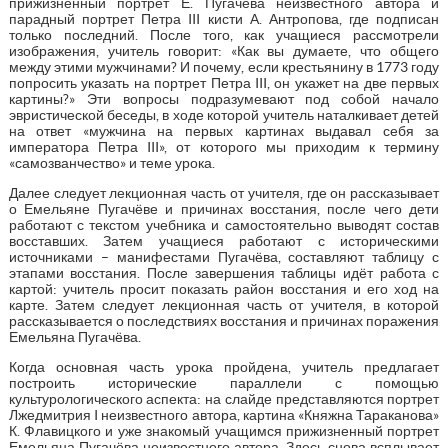
прижизненный портрет Е. Пугачева неизвестного автора и
парадный портрет Петра III кисти А. Антропова, где подписан
только последний. После того, как учащиеся рассмотрели
изображения, учитель говорит: «Как вы думаете, что общего
между этими мужчинами? И почему, если крестьянину в 1773 году
попросить указать на портрет Петра III, он укажет на две первых
картины?» Эти вопросы подразумевают под собой начало
эвристической беседы, в ходе которой учитель наталкивает детей
на ответ «мужчина на первых картинах выдавал себя за
императора Петра III», от которого мы приходим к термину
«самозванчество» и теме урока.
Далее следует лекционная часть от учителя, где он рассказывает
о Емельяне Пугачёве и причинах восстания, после чего дети
работают с текстом учебника и самостоятельно выводят состав
восставших. Затем учащиеся работают с историческими
источниками – манифестами Пугачёва, составляют таблицу с
этапами восстания. После завершения таблицы идёт работа с
картой: учитель просит показать район восстания и его ход на
карте. Затем следует лекционная часть от учителя, в которой
рассказывается о последствиях восстания и причинах поражения
Емельяна Пугачёва.
Когда основная часть урока пройдена, учитель предлагает
построить исторические параллели с помощью
культурологического аспекта: на слайде представляются портрет
Лжедмитрия I неизвестного автора, картина «Княжна Тараканова»
К. Флавицкого и уже знакомый учащимся прижизненный портрет
Емельяна Пугачёва неизвестного автора. Здесь снова всплывает