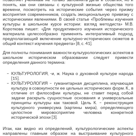
понять, как они связаны с культурной жизнью общества того
времени, посмотреть на исторические события через призму
восприятия современников, создать эмоциональную привязку с
историческими явлениями. В своей статье «Проблемы изучения
культуры в школьном курсе истории: взгляд методиста» М.В.
Короткова пишет: «Для продуктивного изучения исторического
материала целесообразно применять интегративный подход,
предполагающий включение культурно-исторических сюжетов в
общий контекст изучения предмета» [8, c. 41].
Для полноты понимания важности культурологических аспектов в
школьном историческом образовании следует привести
определения данного термина:
КУЛЬТУРОЛОГИЯ, -и, ж. Наука о духовной культуре народа
[15].
КУЛЬТУРОЛОГИЯ – гуманитарная дисциплина, изучающая
культуру в совокупности ее цельных исторических форм. К., в
отличие от философии культуры, не ставит перед собой
задачи раскрыть сущностные основания и универсальные
принципы культуры как таковой. Цель К. – реконструкция
культурного универсума (картины мира), определяющего
целостное мировосприятие человека конкретной
исторической эпохи [3].
Итак, как видно из определений, культурологические аспекты
направлены главным образом на выстраивание культурного