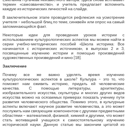
термин «самозванчество», и учитель предлагает вспомнить
каждую из исторических личностей на слайде.
В заключительном этапе проводится рефлексия на усмотрение
учителя – небольшой блиц по теме, синквейн или опрос на самый
запоминающийся факт.
Некоторые идеи для проведения уроков истории с
использованием культурологических аспектов мы можем найти в
серии учебно-методических пособий «Школа историка: Все
начинается с исторических источников», в выпусках 2 и 3,
посвященные изучению истории и помощью произведений
художественных произведений и кино [18].
Заключение
Почему все же важно уделять время изучению
культурологических аспектов в школе? Культура – это то, что
поможет нам оживить историю, придать ей человеческие
качества. С помощью литературы, архитектуры,
изобразительного искусства, скульптуры и многих других видов
искусства можно на осязаемых примерах показать ученику пути
развития человеческого общества. Помимо этого, в культурные
аспекты включают научное развитие человечества, а это может
послужить нам связующим компонентом с другими предметными
областями – математикой, физикой, химией и другими, что может
стать мотивацией учащихся к самостоятельному изучению
исторической науки. Данную статью мы закончим цитатой из