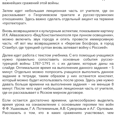
важнейших сражений этой войны.
Затем идет небольшая лекционная часть от учителя, где он
рассказывает о Георгиевском трактате и русско-грузинских
отношениях. Здесь важно сделать отдельный акцент на термине
«протекторат».
Вновь возвращаемся к культурным аспектам, показываем картину
И.К. Айвазовского «Вид Константинополя при лунном освещении»,
можно включить звук города и опять провести иммерсивную
часть: «И вот мы возвращаемся к «берегам Босфора, в город
Стамбул, где турецкий султан вновь затевает войну с Россией».
Далее идет работа с текстом учебника. С его помощью учащимся
нужно правильно сопоставить основные события русско-
турецкой войны 1787-1791 гг. с их датами, которые даны на
слайде. Оптимальное время на выполнение данного задания – 5
минут. Отдельно можно попросить учащихся выполнить данное
задание в тетради, таким образом у них останется конспект,
который можно будет использовать после урока. Здесь уже нужно
давать больше времени на выполнение задания – не меньше 8
минут. После чего идет небольшая лекционная часть от учителя,
где он рассказывает о Ясском мирном договоре.
Если остается достаточно времени, целесообразно выделить
время урока на ознакомление с основными героями тех войн
Ф.Ф. Ушаковым, Г.А. Потемкиным, А.В. Суворовым и А.Г. Орловым.
Рассказать о том, кто в каких сражениях участвовал, чем