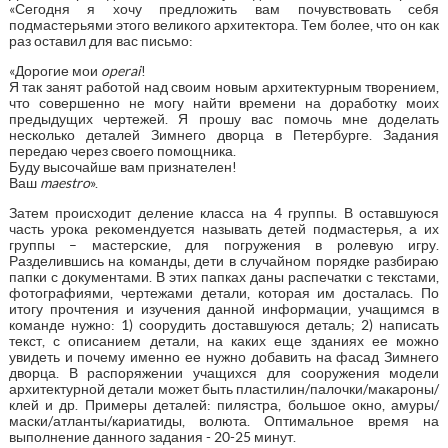
«Сегодня я хочу предложить вам почувствовать себя
подмастерьями этого великого архитектора. Тем более, что он как
раз оставил для вас письмо:
«Дорогие мои
operai
!
Я так занят работой над своим новым архитектурным творением,
что совершенно не могу найти времени на доработку моих
предыдущих чертежей. Я прошу вас помочь мне доделать
несколько деталей Зимнего дворца в Петербурге. Задания
передаю через своего помощника.
Буду высочайше вам признателен!
Ваш
maestro
».
Затем происходит деление класса на 4 группы. В оставшуюся
часть урока рекомендуется называть детей подмастерья, а их
группы – мастерские, для погружения в ролевую игру.
Разделившись на команды, дети в случайном порядке разбираю
папки с документами. В этих папках даны распечатки с текстами,
фотографиями, чертежами детали, которая им досталась. По
итогу прочтения и изучения данной информации, учащимся в
команде нужно: 1) соорудить доставшуюся деталь; 2) написать
текст, с описанием детали, на каких еще зданиях ее можно
увидеть и почему именно ее нужно добавить на фасад Зимнего
дворца. В распоряжении учащихся для сооружения модели
архитектурной детали может быть пластилин/палочки/макароны/
клей и др. Примеры деталей: пилястра, большое окно, амуры/
маски/атланты/кариатиды, волюта. Оптимальное время на
выполнение данного задания - 20-25 минут.