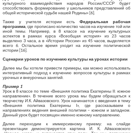
культурного взаимодействия народов России/СССР будет
способствовать формированию у школьников представлений об
общей исторической судьбе нашей Родины» [6].
Также у учителя истории есть
Федеральная рабочая
программа
, где прописано количество часов на изучение той или
иной темы. Например, в 8 классе на изучение культурных
аспектов в рамках курса «Всеобщая история» из 23 часов
выделено 3 часа, а в «Истории России» из 45 часов, выделяется
всего 6. Остальное время уходит на изучение политической
истории [16].
Сценарии уроков по изучению культуры на уроках истории
Далее мы бы хотели привести примеры, как можно использовать
интегративный подход к изучению вопросов культуры в рамках
урочных и внеурочных занятий.
Пример 1
Урок в 8 классе по теме «Внешняя политика Екатерины II: южное
направление». В течение всего урока мы будем обращаться к
творчеству И.К. Айвазовского. Урок начинается с введения в тему
«Внешняя политика Екатерины I», где рассказываем о
направлениях ведения внешней политики – южном и западном.
Данный урок будет посвящен именно южному направлению.
Далее переходим к иммерсивному приему: на слайде
презентации демонстрируется картина И. К. Айвазовского