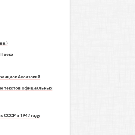
.
вв.)
I века
Франциск Ассизский
але текстов официальных
х СССР в 1942 году