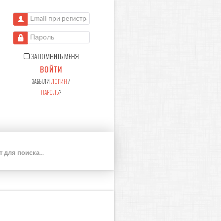
Email при регистрации
Пароль
ЗАПОМНИТЬ МЕНЯ
ВОЙТИ
ЗАБЫЛИ
ЛОГИН
/
ПАРОЛЬ
?
П
О
И
С
К