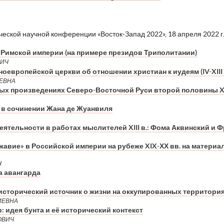
ческой научной конференции «Восток-Запад 2022», 18 апреля 2022 г
 Римской империи (на примере президов Триполитании)
ВИЧ
оевропейской церкви об отношении христиан к иудеям (IV-XIII 
ЕВНА
ных произведениях Северо-Восточной Руси второй половины XI
в сочинении Жана де Жуанвиля
ятельности в работах мыслителей XIII в.: Фома Аквинский и 
жавие» в Российской империи на рубеже XIX-ХХ вв. на матери
Ч
а авангарда
исторический источник о жизни на оккупированных территория
ИЕВНА
 идея бунта и её исторический контекст
ОВИЧ