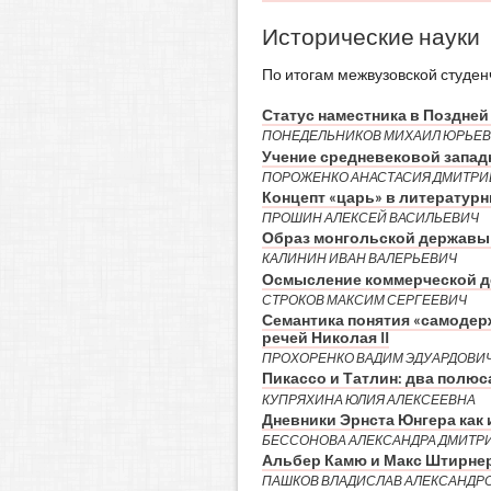
Исторические науки
По итогам межвузовской студен
Статус наместника в Поздней
ПОНЕДЕЛЬНИКОВ МИХАИЛ ЮРЬЕ
Учение средневековой западн
ПОРОЖЕНКО АНАСТАСИЯ ДМИТРИ
Концепт «царь» в литератур
ПРОШИН АЛЕКСЕЙ ВАСИЛЬЕВИЧ
Образ монгольской державы 
КАЛИНИН ИВАН ВАЛЕРЬЕВИЧ
Осмысление коммерческой де
СТРОКОВ МАКСИМ СЕРГЕЕВИЧ
Семантика понятия «самодер
речей Николая II
ПРОХОРЕНКО ВАДИМ ЭДУАРДОВИ
Пикассо и Татлин: два полюс
КУПРЯХИНА ЮЛИЯ АЛЕКСЕЕВНА
Дневники Эрнста Юнгера как 
БЕССОНОВА АЛЕКСАНДРА ДМИТР
Альбер Камю и Макс Штирнер:
ПАШКОВ ВЛАДИСЛАВ АЛЕКСАНДР