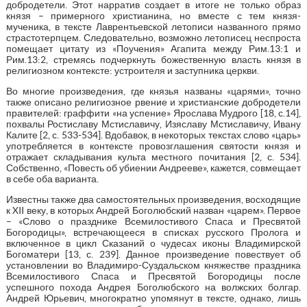
добродетели. Этот нарратив создает в итоге не только образ
князя – примерного христианина, но вместе с тем князя-
мученика, в тексте Лаврентьевской летописи названного прямо
страстотерпцем. Следовательно, возможно летописец неспроста
помещает цитату из «Поучения» Агапита между Рим.13:1 и
Рим.13:2, стремясь подчеркнуть божественную власть князя в
религиозном контексте: устроителя и заступника церкви.
Во многие произведения, где князья названы «царями», точно
также описано религиозное рвение и христианские добродетели
правителей: граффити «на успение» Ярослава Мудрого [18, с.14],
похвалы Ростиславу Мстиславичу, Изяславу Мстиславичу, Ивану
Калите [2, с. 533-534]. Вдобавок, в некоторых текстах слово «царь»
употребляется в контексте провозглашения святости князя и
отражает складывания культа местного почитания [2, с. 534].
Собственно, «Повесть об убиении Андрееве», кажется, совмещает
в себе оба варианта.
Известны также два самостоятельных произведения, восходящие
к XII веку, в которых Андрей Боголюбский назван «царем». Первое
– «Слово о празднике Всемилостивого Спаса и Пресвятой
Богородицы», встречающееся в списках русского Пролога и
включенное в цикл Сказаний о чудесах иконы Владимирской
Богоматери [13, с. 239]. Данное произведение повествует об
установлении во Владимиро-Суздальском княжестве праздника
Всемилостивого Спаса и Пресвятой Богородицы после
успешного похода Андрея Боголюбского на волжских болгар.
Андрей Юрьевич, многократно упомянут в тексте, однако, лишь