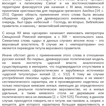
восходит к латинскому
Caesar
и на восточнославянской
территории фиксируется уже начиная с XI века, появляясь с
принятием христианства для передачи греческого
basileus
[14, с.
251]. Однако область применения этого слова была весьма
обширнее. «Царем» для древнерусского книжника, в первую
очередь, был Царь небесный – Господь, во-вторых, библейские
правители, и наконец – византийский император.
С конца XII века «цесарем» начинают именовать императора
Священной Римской империи, а с XIII – монгольского хана.
Семантика слова «царь» в данных случаях вполне ясна – это
верховный властитель. В случае же с «императорами» оно
является переводом титула верховного правителя.
Иначе обстоит дело с применением этого слова в отношении
русских князей. Во-первых, древнерусская политическая модель
не знала института царской власти, аналогичного
существующему в империях, что подтверждается отсутствием в
дипломатических, сфрагистических и зарубежных источниках
«царской титулатуры» князей [2, с. 512]. К тому же случаи
употребления лексемы «царь» весьма вариативны и не имеют
систематического характера, им в произведениях наделены не
только некоторые киевские князья, имеющие до определенного
времени реальное политическое верховенство, но и князья
удельные, а также киевского стола не державшие или
политического веса не имевшие [2, с. 524-525]. Поэтому, в данном
случае, приходится говорить не о титуле, как таковом, а, скорее, о
концепте, для которого характерна большая вариативность и