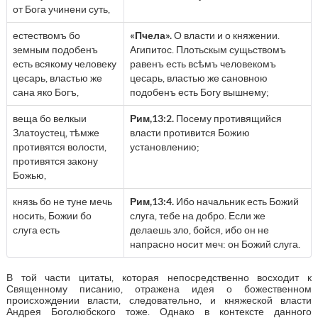
от Бога учинени суть,
естествомъ бо
«Пчела».
О власти и о княжении.
земным подобенъ
Агипитос. Плотьскым сущьствомъ
есть всякому человеку
равенъ есть всѣмъ человекомъ
цесарь, властью же
цесарь, властью же сановною
сана яко Богъ,
подобенъ есть Богу вышнему;
веща бо велкыи
Рим,13:2.
Посему противящийся
Златоустец, тѣмже
власти противится Божию
противятся волости,
установлению;
противятся закону
Божью,
князь бо не туне мечь
Рим,13:4.
Ибо начальник есть Божий
носить, Божии бо
слуга, тебе на добро. Если же
слуга есть
делаешь зло, бойся, ибо он не
напрасно носит меч: он Божий слуга.
В той части цитаты, которая непосредственно восходит к
Священному писанию, отражена идея о божественном
происхождении власти, следовательно, и княжеской власти
Андрея Боголюбского тоже. Однако в контексте данного