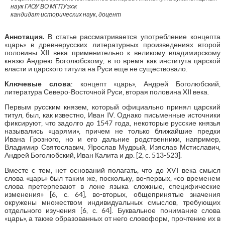
наук ГАОУ ВО МГПУэхж
кандидат исторических наук, доцент
Аннотация.
В статье рассматривается употребление концепта
«царь» в древнерусских литературных произведениях второй
половины XII века применительно к великому владимирскому
князю Андрею Боголюбскому, в то время как института царской
власти и царского титула на Руси еще не существовало.
Ключевые слова
: концепт «царь», Андрей Боголюбский,
литература Северо-Восточной Руси, вторая половина XII века.
Первым русским князем, который официально принял царский
титул, был, как известно, Иван IV. Однако письменные источники
фиксируют, что задолго до 1547 года, некоторые русские князья
назывались «царями», причем не только ближайшие предки
Ивана Грозного, но и его дальние родственники, например,
Владимир Святославич, Ярослав Мудрый, Изяслав Мстиславич,
Андрей Боголюбский, Иван Калита и др. [2, с. 513-523].
Вместе с тем, нет оснований полагать, что до XVI века смысл
слова «царь» был таким же, поскольку, во-первых, «со временем
слова претерпевают в лоне языка сложные, специфические
изменения» [6, с. 64], во-вторых, общепринятые значения
окружены множеством индивидуальных смыслов, требующих
отдельного изучения [6, с. 64]. Буквальное понимание слова
«царь», а также образованных от него словоформ, прочтение их в