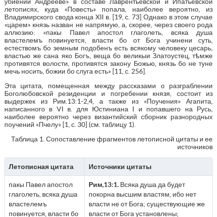
убиении Андрееве» в составе Лаврентьевской и Ипатьевской
летописях, куда «Повесть» попала, наиболее вероятно, из
Владимирского свода конца XII в. [19, с. 73] Однако в этом случае
«царем» князь назван не напрямую, а, скорее, через своего рода
аллюзию: «пакы Павел апостол глаголеть, всяка душа
властелемъ повинуется, власти бо от Бога учинени суть,
естествомъ бо земным подобенъ есть всякому человеку цесарь,
властью же сана яко Богъ, веща бо великыи Златоустец, тѣмже
противятся волости, противятся закону Божью, князь бо не туне
мечь носить, божии бо слуга есть» [11, с. 256].
Эта цитата, помещенная между рассказами о разграблении
Боголюбовской резиденции и погребении князя, состоит из
выдержек из Рим.13:1-2,4, а также из «Поучения» Агапита,
написанного в VI в. для Юстиниана I и попавшего на Русь,
наиболее вероятно через византийский сборник разнородных
поучений «Пчелу» [1, с. 30] (см. таблицу 1).
Таблица 1. Сопоставление фрагментов летописной цитаты и ее
источников
Летописная цитата
Источники цитаты
пакы Павел апостол
Рим,13:1.
Всяка душа да будет
глаголеть, всяка душа
покорна высшим властям, ибо нет
властелемъ
власти не от Бога; существующие же
повинуется, власти бо
власти от Бога установлены;