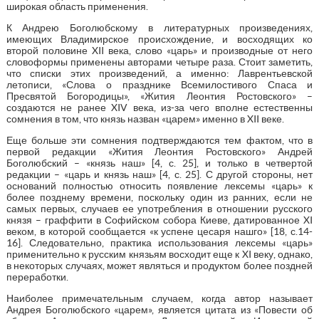
широкая область применения.
К Андрею Боголюбскому в литературных произведениях,
имеющих Владимирское происхождение, и восходящих ко
второй половине XII века, слово «царь» и производные от него
словоформы применены авторами четыре раза. Стоит заметить,
что списки этих произведений, а именно: Лаврентьевской
летописи, «Слова о празднике Всемилостивого Спаса и
Пресвятой Богородицы», «Жития Леонтия Ростовского» –
создаются не ранее XIV века, из-за чего вполне естественны
сомнения в том, что князь назван «царем» именно в XII веке.
Еще больше эти сомнения подтверждаются тем фактом, что в
первой редакции «Жития Леонтия Ростовского» Андрей
Боголюбский – «князь наш» [4, с. 25], и только в четвертой
редакции – «царь и князь наш» [4, с. 25]. С другой стороны, нет
оснований полностью относить появление лексемы «царь» к
более позднему времени, поскольку один из ранних, если не
самых первых, случаев ее употребления в отношении русского
князя – граффити в Софийском собора Киеве, датированное XI
веком, в которой сообщается «к успене цесаря нашго» [18, с.14-
16]. Следовательно, практика использования лексемы «царь»
применительно к русским князьям восходит еще к XI веку, однако,
в некоторых случаях, может являться и продуктом более поздней
переработки.
Наиболее примечательным случаем, когда автор называет
Андрея Боголюбского «царем», является цитата из «Повести об