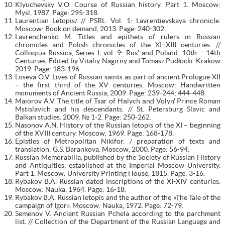
Klyuchevsky V.O. Course of Russian history. Part 1. Moscow:
Mysl, 1987. Page: 295-318.
Laurentian Letopis/ // PSRL. Vol. 1: Lavrentievskaya chronicle.
Moscow: Book on demand, 2013. Page: 240-302.
Lavrenchenko M. Titles and epithets of rulers in Russian
chronicles and Polish chronicles of the XI–XIII centuries. //
Colloqiua Russica, Series I, vol. 9: Rus' and Poland. 10th – 14th
Centuries. Edited by Vitaliy Nagirny and Tomasz Pudłocki. Krakow
2019. Page: 183-196.
Loseva O.V. Lives of Russian saints as part of ancient Prologue XII
– the first third of the XV centuries. Moscow: Handwritten
monuments of Ancient Russia, 2009. Page: 239-244; 444-448.
Maiorov A.V. The title of Tsar of Hаlych аnd Volyn' Prіnce Roman
Mstislavich and his descendants. // St. Petersburg Slavic and
Balkan studies. 2009. № 1-2. Page: 250-262.
Nasonov A.N. History of the Russian letopis of the XI – beginning
of the XVIII century. Moscow, 1969. Page: 168-178.
Epistles of Metropolitan Nikifor. / preparation of texts and
translation: G.S. Barankova. Moscow, 2000. Page: 56-94.
Russian Memorabilia, published by the Society of Russian History
and Antiquities, established at the Imperial Moscow University.
Part 1. Moscow: University Printing House, 1815. Page: 3-16.
Rybakov B.A. Russian dated inscriptions of the XI-XIV centuries.
Moscow: Nauka, 1964. Page: 16-18.
Rybakov B.A. Russian letopis and the author of the «The Tale of the
campaign of Igor». Moscow: Nauka, 1972. Page: 72-79.
Semenov V. Ancient Russian Pchela according to the parchment
list. // Collection of the Department of the Russian Language and