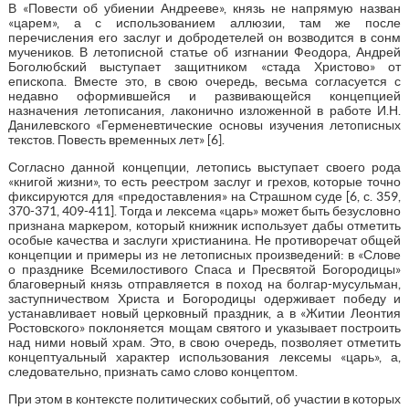
В «Повести об убиении Андрееве», князь не напрямую назван
«царем», а с использованием аллюзии, там же после
перечисления его заслуг и добродетелей он возводится в сонм
мучеников. В летописной статье об изгнании Феодора, Андрей
Боголюбский выступает защитником «стада Христово» от
епископа. Вместе это, в свою очередь, весьма согласуется с
недавно оформившейся и развивающейся концепцией
назначения летописания, лаконично изложенной в работе И.Н.
Данилевского «Герменевтические основы изучения летописных
текстов. Повесть временных лет» [6].
Согласно данной концепции, летопись выступает своего рода
«книгой жизни», то есть реестром заслуг и грехов, которые точно
фиксируются для «предоставления» на Страшном суде [6, с. 359,
370-371, 409-411]. Тогда и лексема «царь» может быть безусловно
признана маркером, который книжник использует дабы отметить
особые качества и заслуги христианина. Не противоречат общей
концепции и примеры из не летописных произведений: в «Слове
о празднике Всемилостивого Спаса и Пресвятой Богородицы»
благоверный князь отправляется в поход на болгар-мусульман,
заступничеством Христа и Богородицы одерживает победу и
устанавливает новый церковный праздник, а в «Житии Леонтия
Ростовского» поклоняется мощам святого и указывает построить
над ними новый храм. Это, в свою очередь, позволяет отметить
концептуальный характер использования лексемы «царь», а,
следовательно, признать само слово концептом.
При этом в контексте политических событий, об участии в которых