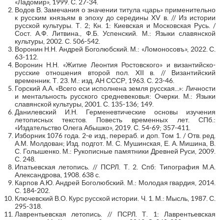
«Ладомир», 1999. С. 27-34.
Водов В. Замечания о значении титула «царь» применительно
к русским князьям в эпоху до середины XV в. // Из истории
русской культуры. Т. 2; Кн. 1: Киевская и Московская Русь. /
Сост. А.Ф. Литвина., Ф.Б. Успенский. М.: Языки славянской
культуры, 2002. С. 506-542.
Воронин Н.Н. Андрей Боголюбский. М.: «Ломоносовъ», 2022. С.
63-112.
Воронин Н.Н. «Житие Леонтия Ростовского» и византийско-
русские отношения второй пол. XII в. // Византийский
временник. Т. 23. М.: изд. АН СССР, 1963. С. 23-46.
Горский А.А. «Всего еси исполнена земля русская...»: Личности
и ментальность русского средневековья: Очерки. М.: Языки
славянской культуры, 2001. С. 135-136; 149.
Данилевский И.Н. Герменевтические основы изучения
летописных текстов. Повесть временных лет. СПб.:
«Издательство Олега Абышко», 2019. С. 54-69; 357-411.
Изборник 1076 года. 2-е изд., перераб. и доп. Том 1. / Отв. ред.
А.М. Молдован; Изд. подгот. М. С. Мушинская, Е. А. Мишина, В.
С. Голышенко. М.: Рукописные памятники Древней Руси, 2009.
С. 248.
Ипатьевская летопись. // ПСРЛ. Т. 2. Спб: Типография М.А.
Александрова, 1908. 638 с.
Карпов А.Ю. Андрей Боголюбский. М.: Молодая гвардия, 2014.
С. 184-202.
Ключевский В.О. Курс русской истории. Ч. 1. М.: Мысль, 1987. С.
295-318.
Лаврентьевская летопись. // ПСРЛ. Т. 1: Лаврентьевская