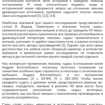
политическом контексте вело историков к заведомо ложным
построениям. И лишь относительно недавно, когда в
исторической науке оформился запрос на уточнение лексики
древнерусских источников, проблема «царского титула» нашла
своих исследователей [5], [12], [14].
Наиболее значимой для нашего исследования представляется
статья В. Водова «Замечания о значении титула «царь»
применительно к русским князьям в эпоху до середины XV века»,
в которой рассмотрены практически все примеры употребления в
древнерусской литературе лексемы «царь» применительно к
князьям, учитывая то идейно-смысловое поле, в рамках которого
могли мыслить авторы произведений [2]. Однако при всех своих
достоинствах эта работа носит обзорный характер, а количество
примеров и временные рамки исследования не позволили
автору в достаточной степени изучить каждый случай отдельно.
Нас интересует применение лексемы «царь» в отношении князя
Андрея Боголюбского, поскольку неточное понимание ее
семантики особенно ярко отразилось в гипотезах о политических
амбициях Андрея Боголюбского и его восприятии
современниками [3, с. 83-84], [9, с. 282-284]. Чтобы менее
предвзято судить о деяниях князя, представляется важным, во-
первых, определить, каковым в реалиях XII века могло быть
содержательное наполнение слова «царь», во-вторых,
установить, как оно было связано с назначением произведения, в
котором употреблялось.
Само слово «царь», имеющее в источниках форму «цесарь»,