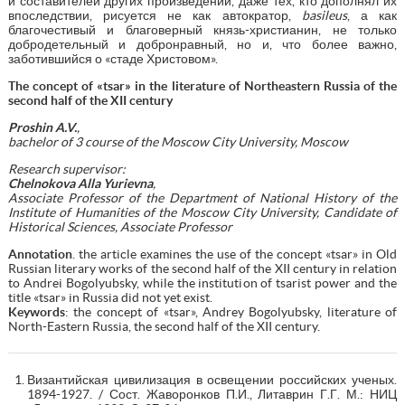
и составителей других произведений, даже тех, кто дополнял их
впоследствии, рисуется не как автократор,
basileus
, а как
благочестивый и благоверный князь-христианин, не только
добродетельный и добронравный, но и, что более важно,
заботившийся о «стаде Христовом».
The concept of «tsar» in the literature of Northeastern Russia of the
second half of the XII century
Proshin A.V.
,
bachelor of 3 course of the Moscow City University, Moscow
Research supervisor:
Chelnokova Alla Yurievna
,
Associate Professor of the Department of National History of the
Institute of Humanities of the Moscow City University, Candidate of
Historical Sciences, Associate Professor
Annotation
. the article examines the use of the concept «tsar» in Old
Russian literary works of the second half of the XII century in relation
to Andrei Bogolyubsky, while the institution of tsarist power and the
title «tsar» in Russia did not yet exist.
Keywords
: the concept of «tsar», Andrey Bogolyubsky, literature of
North-Eastern Russia, the second half of the XII century.
Византийская цивилизация в освещении российских ученых.
1894-1927. / Сост. Жаворонков П.И., Литаврин Г.Г. М.: НИЦ