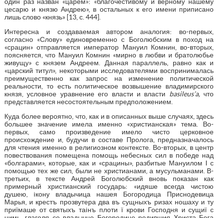
один раз назван «царем»: «благочестивому и верному нашему
цесарю и князю Андрею», в остальных к его имени приписано
лишь слово «князь» [13, с. 444].
Интересна и создаваемая автором аналогия: во-первых,
согласно «Слову» единовременно с Боголюбским в поход на
«срацин» отправляется император Мануил Комнин, во-вторых,
поясняется, что Мануил Комнин «мирно в любви и братолюбье
живущу» с князем Андреем. Данная параллель, равно как и
«царский титул», некоторыми исследователями воспринималась
преимущественно как запрос на изменение политической
реальности, то есть политическое возвышение владимирского
князя, условное уравнение его власти и власти
basileus’a,
что
представляется несостоятельным предположением.
Куда более вероятно, что, как и в описанных выше случаях, здесь
большее значение имела именно «христианская» тема. Во-
первых, само произведение имело чисто церковное
происхождение и, будучи в составе Пролога, предназначалось
для чтения именно в религиозном контексте. Во-вторых, в центр
повествования помещена помощь небесных сил в победе над
«болгарами», которые, как и «срацины», разбитые Мануилом I с
помощью тех же сил, были не христианами, а мусульманами. В-
третьих, в тексте Андрей Боголюбский вновь показан как
примерный христианский государь: «идяше всегда чистою
душею, iкону владычица нашея Богородица Приснодевица
Марья, и крестъ прозвутера два въ сущныхъ ризах ношаху и ту
приїмаше от святыхъ таiнъ плоти ї крови Господня и сущиї с
нимь, глаголя се владычце Богородице родившия Христа Бога