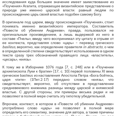
исследования куда большее значение имеет заимствование из
«Поучения» Агапита, отражающее византийское представление о
природе уже именно царской власти: равный людям по
происхождению царь своей властью подобен самому Богу.
В оригинале под царем, ввиду происхождения «Поучения», стоит
понимать именно византийского императора. Составитель
«Повести об убиении Андрееве», правда, пользовался не
оригинальным произведением, а лишь выдержкой из него в
составе «Пчелы», ввиду чего воспринимал эту цитату в отрыве от
ее контекста, представляя слово «царь» – перевод греческого
basileus
, вероятно, как определение правителя
in abstracto
, о чем
в определенной степени свидетельствует использование в одном
тексте сразу трех обозначений правящего лица: «властитель»,
«цесарь», «князь».
К тому же в Изборнике 1076 года [7, с. 248] или в «Поучении
архиепископа Луки к братии» [17, с. 10] первой половины XI века
греческое basileus из наставления Апостола Петра «Бога бойтесь,
царя чтите» (1Пет.2:17) передано словом «князь», что
свидетельствует, вероятно, об отсутствии в представлении
средневекового книжника разницы между царской и княжеской
властью. С другой стороны, эти примеры весьма редки и не
позволяют в полной мере считать эту гипотезу убедительной.
Впрочем, контекст, в котором в «Повести об убиении Андрееве»
употреблено слово «царь» не позволяет в полной мере
определить его семантику, значение для автора, а также причины