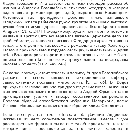
Лаврентьевской и Ипатьевской летописях помещен рассказ об
изгнании Андреем Боголюбским епископа Феодора, в котором
видна явная реминисценция идей, выраженных Никифором.
Летописец так преподносит действия князя, изгнавшего
«владыку»: «спасе рабы своя рукою крѣпкою и мышцею высокою,
рукою благочтивую царскою, правдиваго и благовѣрнаго князя
Андрѣя» [11, с. 247]. По-видимому, рука князя именно потому и
названа «царскою», что ею вершится важное церковное дело. По
крайней мере, летописец описывает Феодорца в ярко негативных
тонах, а его деяния, как весьма угрожающие «стаду Христову»:
«злаго и пронырливаго и гордаго лестьца», «нечестивыи», «церкви
всѣ в Володимери затворити и ключѣ церковныѣ взя, и не бысть
ни звоненья ни пѣнья по всему граду», «много бо пострадаша
человеци от него» [11, с. 245-246].
Сюда же, пожалуй, стоит отнести и попытку Андрея Боголюбского
устроить в своем княжестве митрополичию кафедру,
самостоятельно поставив митрополита [3, с. 66]. В. Водов
приходит к заключению, что три древнерусских князя, названные
в источниках «царями», в числе которых и Андрей Юрьевич, также
прикладывали усилия к выбору собственного митрополита:
Ярослав Мудрый способствовал избранию Иллариона, позже
Изяслав Мстиславич настаивал на избрании Клима Смолятича.
Если взглянуть на текст «Повести об убиении Андрееве»,
исключая из него событийное повествование, вместе с уже
рассмотренным фрагментом останется обширная часть текста, в
котором князь прославляется за его личные качества и