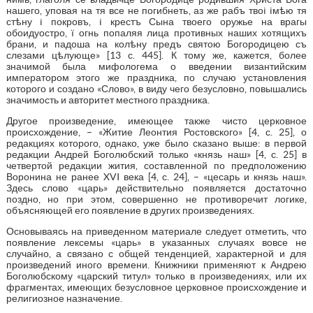
нашего, уповая на тя все не погибнеть, аз же рабъ твоi iмѣю тя
стѣну i покровъ, i крестъ Сына твоего оружье на врагы
обоидуостро, ї огнь попаляя лица противных наших хотящихъ
брани, и падоша на колѣну предъ святою Богородицею съ
слезами цѣлующе» [13 с. 445]. К тому же, кажется, более
значимой была мифологема о введении византийским
императором этого же праздника, по случаю установления
которого и создано «Слово», в виду чего безусловно, повышались
значимость и авторитет местного праздника.
Другое произведение, имеющее также чисто церковное
происхождение, – «Житие Леонтия Ростовского» [4, с. 25], о
редакциях которого, однако, уже было сказано выше: в первой
редакции Андрей Боголюбский только «князь наш» [4, с. 25] в
четвертой редакции жития, составленной по предположению
Воронина не ранее XVI века [4, с. 24], – «цесарь и князь наш».
Здесь слово «царь» действительно появляется достаточно
поздно, но при этом, совершенно не противоречит логике,
объясняющей его появление в других произведениях.
Основываясь на приведенном материале следует отметить, что
появление лексемы «царь» в указанных случаях вовсе не
случайно, а связано с общей тенденцией, характерной и для
произведений иного времени. Книжники применяют к Андрею
Боголюбскому «царский титул» только в произведениях, или их
фрагментах, имеющих безусловное церковное происхождение и
религиозное назначение.