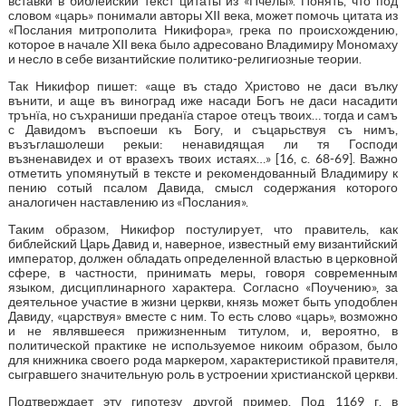
вставки в библейский текст цитаты из «Пчелы». Понять, что под
словом «царь» понимали авторы XII века, может помочь цитата из
«Послания митрополита Никифора», грека по происхождению,
которое в начале XII века было адресовано Владимиру Мономаху
и несло в себе византийские политико-религиозные теории.
Так Никифор пишет: «аще въ стадо Христово не даси вълку
вънити, и аще въ виноград иже насади Богъ не даси насадити
трънїа, но съхраниши преданїа старое отецъ твоих… тогда и самъ
с Давидомъ въспоеши къ Богу, и съцарьствуя съ нимъ,
възъглашолеши рекыи: ненавидящая ли тя Господи
възненавидех и от вразехъ твоих истаях…» [16, с. 68-69]. Важно
отметить упомянутый в тексте и рекомендованный Владимиру к
пению сотый псалом Давида, смысл содержания которого
аналогичен наставлению из «Послания».
Таким образом, Никифор постулирует, что правитель, как
библейский Царь Давид и, наверное, известный ему византийский
император, должен обладать определенной властью в церковной
сфере, в частности, принимать меры, говоря современным
языком, дисциплинарного характера. Согласно «Поучению», за
деятельное участие в жизни церкви, князь может быть уподоблен
Давиду, «царствуя» вместе с ним. То есть слово «царь», возможно
и не являвшееся прижизненным титулом, и, вероятно, в
политической практике не используемое никоим образом, было
для книжника своего рода маркером, характеристикой правителя,
сыгравшего значительную роль в устроении христианской церкви.
Подтверждает эту гипотезу другой пример. Под 1169 г. в