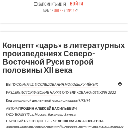
ВОЙТИ
ЗАПОМНИТЬ МЕНЯ
ЗАБЫЛИ
ЛОГИН
/
ПАРОЛЬ
?
Концепт «царь» в литературных
произведениях Северо-
Восточной Руси второй
половины XII века
ВЫПУСК:
№7(42) ИССЛЕДОВАНИЯ МОЛОДЫХ УЧЁНЫХ
РАЗДЕЛ:
ИСТОРИЧЕСКИЕ НАУКИ
ОПУБЛИКОВАНО:
05 ИЮЛЯ 2022
Код уникальной десятичной классификации:
9.93/94
АВТОР:
ПРОШИН АЛЕКСЕЙ ВАСИЛЬЕВИЧ
ГАОУ ВО МГПУ, г. Москва, бакалавр 3 курса
НАУЧНЫЙ РУКОВОДИТЕЛЬ:
ЧЕЛНОКОВА АЛЛА ЮРЬЕВНА
доцент кафедры отечественной истории Института гуманитарных