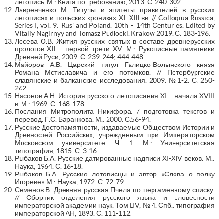
летопись. М.: Книга по требованию, 2013. С. 240-302.
Лавренченко М. Титулы и эпитеты правителей в русских
летописях и польских хрониках XI–XIII вв. // Colloqiua Russica,
Series I, vol. 9: Rus' and Poland. 10th – 14th Сenturies. Edited by
Vitaliy Nagirnyy and Tomasz Pudłocki. Krakow 2019. С. 183-196.
Лосева О.В. Жития русских святых в составе древнерусских
прологов XII – первой трети XV. М.: Рукописные памятники
Древней Руси, 2009. С. 239-244; 444-448.
Майоров А.В. Царский титул Галицко-Волынского князя
Романа Мстиславича и его потомков. // Петербургские
славянские и балканские исследования. 2009. №1-2. С. 250-
262.
Насонов А.Н. История русского летописания XI – начала XVIII
в. М.: 1969. С. 168-178.
Послания Митрополита Никифора. / подготовка текстов и
перевод: Г.С. Баранкова. М.: 2000. С.56-94.
Русские Достопамятности, издаваемые Обществом Истории и
Древностей Российских, учрежденным при Императорском
Московском университете. Ч. 1. М.: Университетская
типография, 1815. С. 3-16.
Рыбаков Б.А. Русские датированные надписи XI-XIV веков. М.:
Наука, 1964. С. 16-18.
Рыбаков Б.А. Русские летописцы и автор «Слова о полку
Игореве». М.: Наука, 1972. С. 72-79.
Семенов В. Древняя русская Пчела по пергаменному списку.
// Сборник отделения русского языка и словесности
императорской академии наук. Том LIV, № 4. Спб.: типография
императорской АН, 1893. С. 111-112.