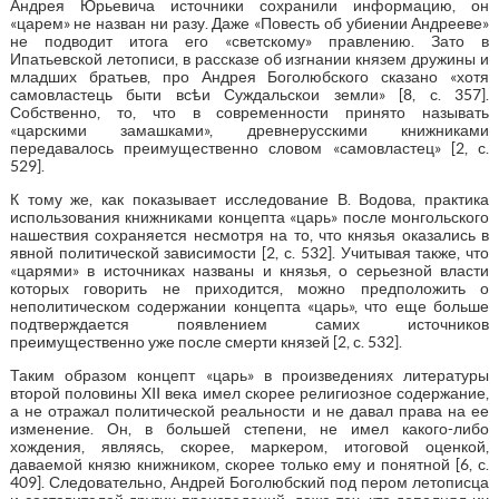
Андрея Юрьевича источники сохранили информацию, он
«царем» не назван ни разу. Даже «Повесть об убиении Андрееве»
не подводит итога его «светскому» правлению. Зато в
Ипатьевской летописи, в рассказе об изгнании князем дружины и
младших братьев, про Андрея Боголюбского сказано «хотя
самовластець быти всѣи Суждальскои земли» [8, с. 357].
Собственно, то, что в современности принято называть
«царскими замашками», древнерусскими книжниками
передавалось преимущественно словом «самовластец» [2, с.
529].
К тому же, как показывает исследование В. Водова, практика
использования книжниками концепта «царь» после монгольского
нашествия сохраняется несмотря на то, что князья оказались в
явной политической зависимости [2, с. 532]. Учитывая также, что
«царями» в источниках названы и князья, о серьезной власти
которых говорить не приходится, можно предположить о
неполитическом содержании концепта «царь», что еще больше
подтверждается появлением самих источников
преимущественно уже после смерти князей [2, с. 532].
Таким образом концепт «царь» в произведениях литературы
второй половины XII века имел скорее религиозное содержание,
а не отражал политической реальности и не давал права на ее
изменение. Он, в большей степени, не имел какого-либо
хождения, являясь, скорее, маркером, итоговой оценкой,
даваемой князю книжником, скорее только ему и понятной [6, с.
409]. Следовательно, Андрей Боголюбский под пером летописца