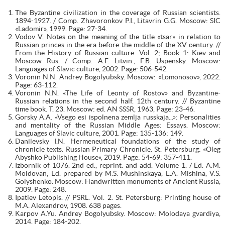
The Byzantine civilization in the coverage of Russian scientists.
1894-1927. / Comp. Zhavoronkov P.I., Litavrin G.G. Moscow: SIC
«Ladomir», 1999. Page: 27-34.
Vodov V. Notes on the meaning of the title «tsar» in relation to
Russian princes in the era before the middle of the XV century. //
From the History of Russian culture. Vol. 2; Book 1: Kiev and
Moscow Rus. / Comp. A.F. Litvin., F.B. Uspensky. Moscow:
Languages of Slavic culture, 2002. Page: 506-542.
Voronin N.N. Andrey Bogolyubsky. Moscow: «Lomonosov», 2022.
Page: 63-112.
Voronin N.N. «The Life of Leonty of Rostov» and Byzantine-
Russian relations in the second half. 12th century. // Byzantine
time book. T. 23. Moscow: ed. AN SSSR, 1963, Page: 23-46.
Gorsky A.A. «Vsego esi ispolnena zemlja russkaja...»: Personalities
and mentality of the Russian Middle Ages: Essays. Moscow:
Languages of Slavic culture, 2001. Page: 135-136; 149.
Danilevsky I.N. Hermeneutical foundations of the study of
chronicle texts. Russian Primary Chronicle. St. Petersburg: «Oleg
Abyshko Publishing House», 2019. Page: 54-69; 357-411.
Izbornik of 1076. 2nd ed., reprint. and add. Volume 1. / Ed. A.M.
Moldovan; Ed. prepared by M.S. Mushinskaya, E.A. Mishina, V.S.
Golyshenko. Moscow: Handwritten monuments of Ancient Russia,
2009. Page: 248.
Ipatiev Letopis. // PSRL. Vol. 2. St. Petersburg: Printing house of
M.A. Alexandrov, 1908. 638 pages.
Karpov A.Yu. Andrey Bogolyubsky. Moscow: Molodaya gvardiya,
2014. Page: 184-202.