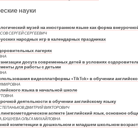
еские науки
ологический музей на иностранном языке как форма внеурочно
ОСОВ СЕРГЕЙ СЕРГЕЕВИЧ
усских народных игр в календарных праздниках
А
доровительных лагерях
ВНА
анизации досуга современных детей в условиях оздоровител
ументы для работы с детьми
ВНА
использования видеоплатформы «TikTok» в обучении английско
ДИМИРОВНА
глийского языка в начальной школе
УТОВНА
урочной деятельности в обучении английскому языку
 СТЕПАНЬКОВ ДМИТРИЙ ВИКТОРОВИЧ
лингвометодическом аспекте (английский язык, основное общ
А, БУШУЕВА ОЛЬГА МИХАЙЛОВНА
ой компетенции в дошкольном и младшем школьном возрасте