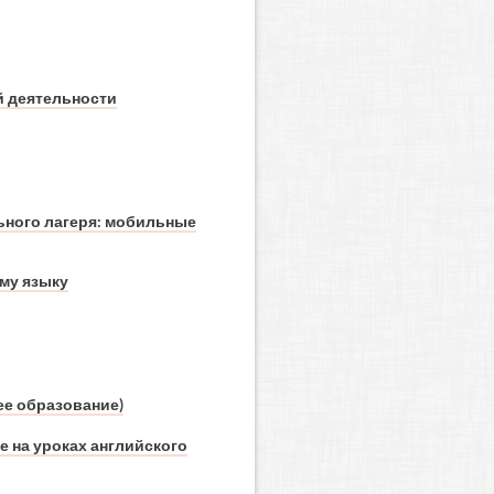
й деятельности
ьного лагеря: мобильные
му языку
ее образование)
 на уроках английского