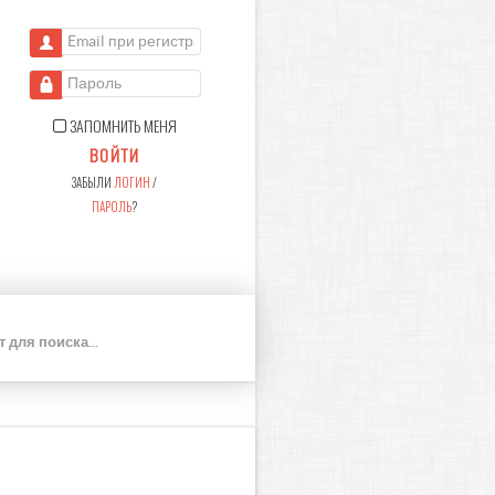
Email при регистрации
Пароль
ЗАПОМНИТЬ МЕНЯ
ВОЙТИ
ЗАБЫЛИ
ЛОГИН
/
ПАРОЛЬ
?
П
О
И
С
К