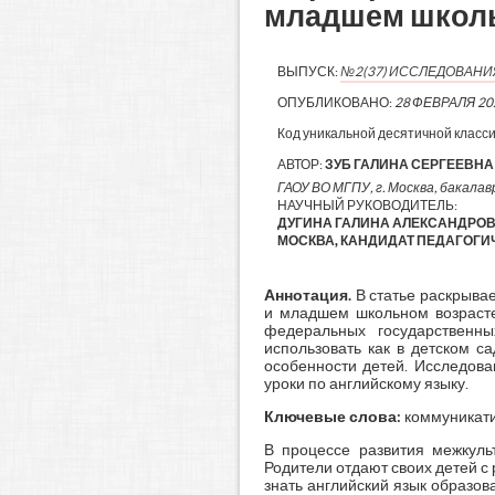
младшем школьн
ВЫПУСК:
№2(37) ИССЛЕДОВАН
ОПУБЛИКОВАНО:
28 ФЕВРАЛЯ 20
Код уникальной десятичной класс
АВТОР:
ЗУБ ГАЛИНА СЕРГЕЕВНА
ГАОУ ВО МГПУ, г. Москва, бакалавр
НАУЧНЫЙ РУКОВОДИТЕЛЬ:
ДУГИНА ГАЛИНА АЛЕКСАНДРОВН
МОСКВА, КАНДИДАТ ПЕДАГОГИЧ
Аннотация.
В статье раскрыва
и младшем школьном возрасте 
федеральных государственны
использовать как в детском с
особенности детей. Исследова
уроки по английскому языку.
Ключевые слова:
коммуникати
В процессе развития межкуль
Родители отдают своих детей с
знать английский язык образов