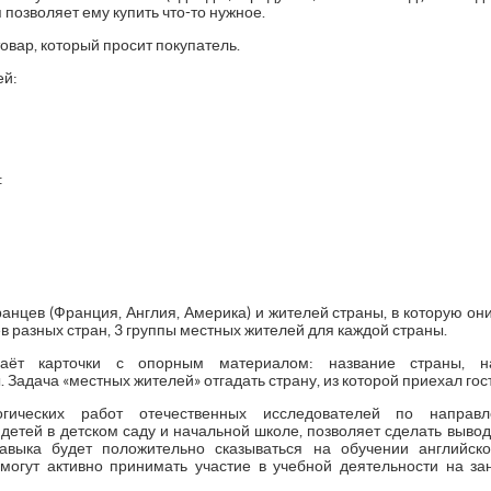
 позволяет ему купить что-то нужное.
овар, который просит покупатель.
ей:
:
анцев (Франция, Англия, Америка) и жителей страны, в которую они
ев разных стран, 3 группы местных жителей для каждой страны.
даёт карточки с опорным материалом: название страны, 
Задача «местных жителей» отгадать страну, из которой приехал гост
логических работ отечественных исследователей по направ
детей в детском саду и начальной школе, позволяет сделать вывод
выка будет положительно сказываться на обучении английск
могут активно принимать участие в учебной деятельности на за