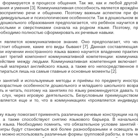
 формируется в процессе общения. Так же, как и любой другой 
ания и умения [3]. Коммуникативная способность является врождё
 восприятию речи и общению. Поэтому важным аспектом при ф
ндивидуальные и психологические особенности. Так в дошкольном во
 дошкольного образования предполагается, что ребёнок научится в
ослыми и сверстниками сначала на родном языке. Поэтому, п
необходимо полностью сформировать их речевые навыки.
 является коммуникативное знание. Оно предполагает, что ч
состоит общение, какие его виды бывают [7]. Данная составляющая
ри изучении иностранного языка важно научится владению практи
ечает третий компонент коммуникативной компетенции: коммуник
ействие между людьми. Коммуникативная компетенция включает
ный материал английского языка, а также его непосредственное 
ираться лишь на самые главные и основные моменты [2].
е занятий и используемые методы и приёмы по предмету иностр
возрастные особенности дошкольного и младшего школьного возра
ть и читать, поэтому на занятиях по языку рекомендуется давать т
слух, через игровую деятельность. Безусловным преимуществом 
является еще и то, что в коммуникациях «проявляется индивид
ому языку помогают применять различные речевые конструкции на п
, а также способствуют снятию языкового барьера. В начальн
 языка. Необходимо помнить, что обязательное условие занятий –
игры будут становиться всё более разнообразными и освещать в
е можно использовать различные формы групповой работы, в том ч