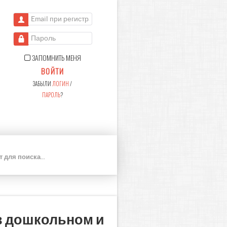
Email при регистрации
Пароль
ЗАПОМНИТЬ МЕНЯ
ВОЙТИ
ЗАБЫЛИ
ЛОГИН
/
ПАРОЛЬ
?
П
О
И
С
К
в дошкольном и