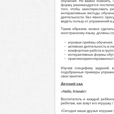
обучения. Но важно помнить, 
форму рекомендуется постепенн
того, чтобы заинтересовать р
интерактивные методы обучени
деятельности, без явного прис
видеть пользу от упражнений в 
Таким образом, можно сделать
иностранному языку, должны с
игровые приёмы обучения;
активная деятельность в го
комфортная работа в группе
интерактивные формы обуч
практикоориентированност
Изучив специфику заданий, 
подобранные примеры упражнен
свои занятия.
Детский сад
«
Hello, friends!
»
Воспитатель и каждый ребёнок
ребятам, как зовут его игрушку /
«Сегодня ваши друзья игрушки п