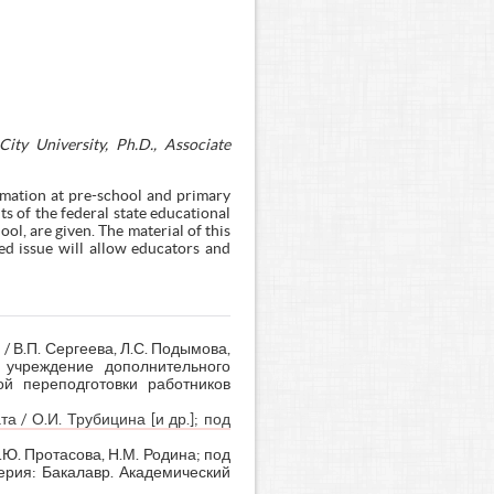
ty University, Ph.D., Associate
rmation at pre-school and primary
ts of the federal state educational
ol, are given. The material of this
ied issue will allow educators and
 В.П. Сергеева, Л.С. Подымова,
 учреждение дополнительного
й переподготовки работников
 / О.И. Трубицина [и др.]; под
Ю. Протасова, Н.М. Родина; под
Серия: Бакалавр. Академический