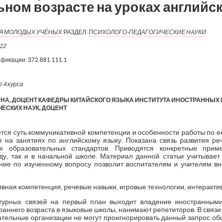
ом возрасте на уроках английск
ИЯ МОЛОДЫХ УЧЁНЫХ
РАЗДЕЛ:
ПСИХОЛОГО-ПЕДАГОГИЧЕСКИЕ НАУКИ
22
ификации:
372.881.111.1
 4 курса
А, ДОЦЕНТ КАФЕДРЫ КИТАЙСКОГО ЯЗЫКА ИНСТИТУТА ИНОСТРАННЫХ ЯЗ
ЕСКИХ НАУК, ДОЦЕНТ
ется суть коммуникативной компетенции и особенности работы по
на занятиях по английскому языку. Показана связь развития р
х образовательных стандартов. Приводятся конкретные при
аду, так и в начальной школе. Материал данной статьи учитывает
ние по изученному вопросу позволит воспитателям и учителям вн
вная компетенция, речевые навыки, игровые технологии, интеракти
турных связей на первый план выходит владение иностранным
 раннего возраста в языковые школы, нанимают репетиторов. В свя
ательные организации не могут проигнорировать данный запрос общ