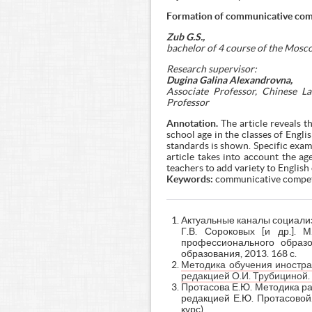
Formation of communicative compe
Zub G.S.,
bachelor of 4 course of the Mosc
Research supervisor:
Dugina Galina Alexandrovna,
Associate Professor, Chinese L
Professor
Annotation.
The article reveals t
school age in the classes of Engli
standards is shown. Specific examp
article takes into account the ag
teachers to add variety to English 
Keywords:
communicative competen
Актуальные каналы социализ
Г.В. Сороковых [и др.]. 
профессионального образ
образования, 2013. 168 с.
Методика обучения иностран
редакцией О.И. Трубициной. 
Протасова Е.Ю. Методика ра
редакцией Е.Ю. Протасовой.
курс).