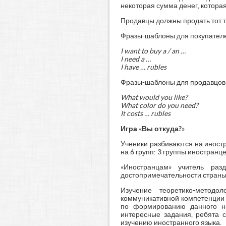
некоторая сумма денег, которая
Продавцы должны продать тот т
Фразы-шаблоны для покупател
I want to buy a / an …
I need a …
I have … rubles
Фразы-шаблоны для продавцов
What would you like?
What color do you need?
It costs … rubles
Игра
«
Вы откуда?
»
Ученики разбиваются на иностр
на 6 групп: 3 группы иностранц
«Иностранцам» учитель раз
достопримечательности страны. 
Изучение теоретико-методо
коммуникативной компетенции 
по формированию данного на
интересные задания, ребята с
изучению иностранного языка.