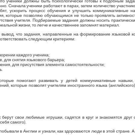
что ученики должны быть психологически готовы к подобным зад
о. Сначала ученики работают в парах, затем количество участнико
ебят, ускорить процесс обучения и улучшить коммуникативные 
я, которые позволяю обучающимся не только проявлять активность
утствия учителя. Подбираемые задания должны носить практически
реальной жизни, то легче и качественнее запомнят материал.
 вывод, что задания, направленные на формирование языковой 
оответствовать следующим критериям:
ворении каждого ученика;
, для снятия языкового барьера;
ения, для присутствия элемента самостоятельности;
ь.
которые помогают развивать у детей коммуникативные навыки,
ий, которые позволят учителям иностранного языка (английского)
 берут свои любимые игрушки, садятся в круг и знакомятся друг 
 себя самого).
обывали в Англии и узнали, как здороваются люди в этой стране. А