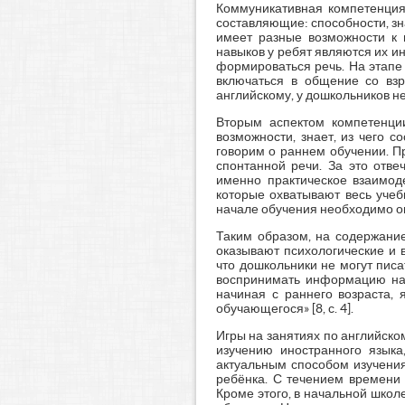
Коммуникативная компетенция
составляющие: способности, зн
имеет разные возможности к
навыков у ребят являются их и
формироваться речь. На этапе
включаться в общение со взр
английскому, у дошкольников 
Вторым аспектом компетенции
возможности, знает, из чего 
говорим о раннем обучении. П
спонтанной речи. За это отв
именно практическое взаимод
которые охватывают весь учеб
начале обучения необходимо оп
Таким образом, на содержани
оказывают психологические и 
что дошкольники не могут писа
воспринимать информацию на 
начиная с раннего возраста, 
обучающегося» [8, с. 4].
Игры на занятиях по английск
изучению иностранного языка
актуальным способом изучения
ребёнка. С течением времени 
Кроме этого, в начальной школ