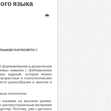
ого языка
ЫКОВ ГАОУ ВО МГПУ, Г.
 её формированию в дошкольном
ечевых навыков с требованиями
меры заданий, которые можно
 возрастные и психологические
ести разнообразие в занятия и
вные технологии.
и языками на высоком уровне.
зи с распространенным желанием
ества. Поэтому, уже с детского