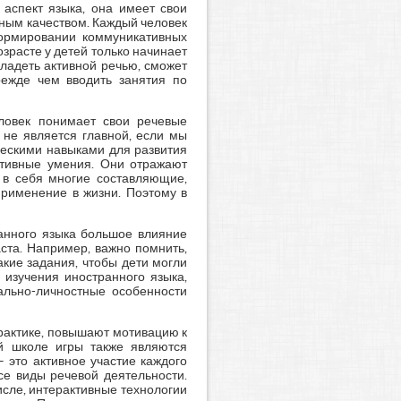
аспект языка, она имеет свои
нным качеством. Каждый человек
ормировании коммуникативных
зрасте у детей только начинает
ладеть активной речью, сможет
режде чем вводить занятия по
еловек понимает свои речевые
 не является главной, если мы
ческими навыками для развития
ативные умения. Они отражают
 в себя многие составляющие,
применение в жизни. Поэтому в
анного языка большое влияние
ста. Например, важно помнить,
акие задания, чтобы дети могли
изучения иностранного языка,
уально-личностные особенности
рактике, повышают мотивацию к
ой школе игры также являются
 это активное участие каждого
се виды речевой деятельности.
исле, интерактивные технологии