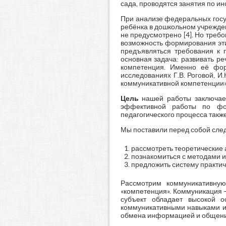
сада, проводятся занятия по ин
При анализе федеральных госу
ребёнка в дошкольном учрежде
не предусмотрено [4]. Но требо
возможность формирования эти
предъявляться требования к п
основная задача: развивать р
компетенция. Именно её фо
исследованиях Г.В. Роговой, 
коммуникативной компетенции» [6
Цель
нашей работы заключает
эффективной работы по фо
педагогического процесса также
Мы поставили перед собой сл
рассмотреть теоретические
познакомиться с методами и
предложить систему практи
Рассмотрим коммуникативную
«компетенция». Коммуникация –
субъект обладает высокой о
коммуникативными навыками и 
обмена информацией и общени