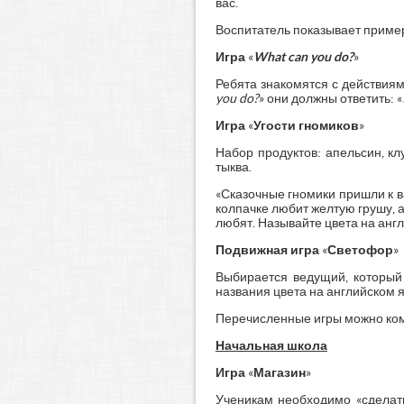
вас.
Воспитатель показывает пример
Игра
«
What can you do?
»
Ребята знакомятся с действиям
you do?
» они должны ответить: «
Игра
«
Угости гномиков
»
Набор продуктов: апельсин, клу
тыква.
«Сказочные гномики пришли к в
колпачке любит желтую грушу, а
любят. Называйте цвета на англ
Подвижная игра
«
Светофор
»
Выбирается ведущий, который 
названия цвета на английском я
Перечисленные игры можно ком
Начальная школа
Игра
«
Магазин
»
Ученикам необходимо «сделать 