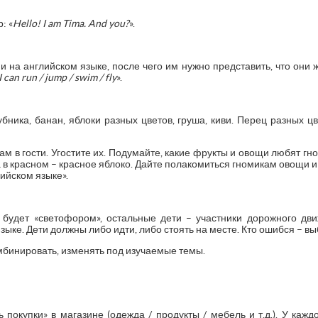
: «
Hello! I am Tima. And you?
».
и на английском языке, после чего им нужно представить, что они 
I can run / jump / swim / fly
».
бника, банан, яблоки разных цветов, груша, киви. Перец разных цв
ам в гости. Угостите их. Подумайте, какие фрукты и овощи любят гн
 в красном – красное яблоко. Дайте полакомиться гномикам овощи и
ийском языке».
будет «светофором», остальные дети – участники дорожного дв
зыке. Дети должны либо идти, либо стоять на месте. Кто ошибся – вы
бинировать, изменять под изучаемые темы.
покупки» в магазине (одежда / продукты / мебель и т.д.). У каж