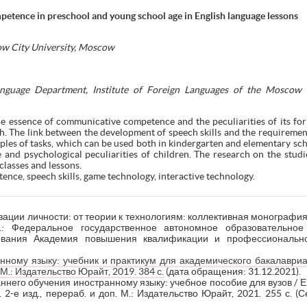
tence in preschool and young school age in English language lessons
ow City University, Moscow
anguage Department, Institute of Foreign Languages of the Moscow Ci
he essence of communicative competence and the peculiarities of its fo
sh. The link between the development of speech skills and the requiremen
les of tasks, which can be used both in kindergarten and elementary scho
e and psychological peculiarities of children. The research on the stud
classes and lessons.
ce, speech skills, game technology, interactive technology.
ации личности: от теории к технологиям: коллективная монография /
М.: Федеральное государственное автономное образовательное
ования Академия повышения квалификации и профессионально
ному языку: учебник и практикум для академического бакалавриата
М.: Издательство Юрайт, 2019. 384 с.
(дата обращения: 31.12.2021).
ннего обучения иностранному языку: учебное пособие для вузов / Е.
 2-е изд., перераб. и доп. М.: Издательство Юрайт, 2021. 255 с. (