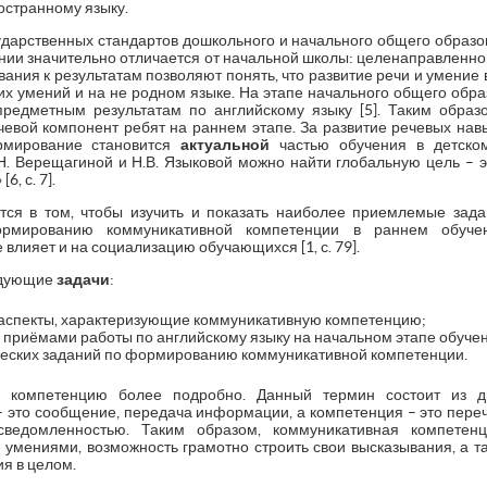
остранному языку.
дарственных стандартов дошкольного и начального общего образов
нии значительно отличается от начальной школы: целенаправленног
вания к результатам позволяют понять, что развитие речи и умение
х умений и на не родном языке. На этапе начального общего обра
редметным результатам по английскому языку [5]. Таким образ
ечевой компонент ребят на раннем этапе. За развитие речевых нав
рмирование становится
актуальной
частью обучения в детско
И.Н. Верещагиной и Н.В. Языковой можно найти глобальную цель –
, с. 7].
ся в том, чтобы изучить и показать наиболее приемлемые зада
рмированию коммуникативной компетенции в раннем обучен
 влияет и на социализацию обучающихся [1, с. 79].
едующие
задачи
:
 аспекты, характеризующие коммуникативную компетенцию;
 приёмами работы по английскому языку на начальном этапе обуче
ческих заданий по формированию коммуникативной компетенции.
 компетенцию более подробно. Данный термин состоит из д
 это сообщение, передача информации, а компетенция – это переч
сведомленностью. Таким образом, коммуникативная компете
умениями, возможность грамотно строить свои высказывания, а т
я в целом.