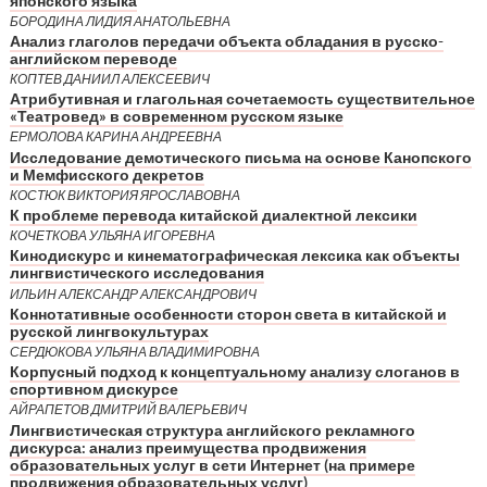
японского языка
БОРОДИНА ЛИДИЯ АНАТОЛЬЕВНА
Анализ глаголов передачи объекта обладания в русско-
английском переводе
КОПТЕВ ДАНИИЛ АЛЕКСЕЕВИЧ
Атрибутивная и глагольная сочетаемость существительное
«Театровед» в современном русском языке
ЕРМОЛОВА КАРИНА АНДРЕЕВНА
Исследование демотического письма на основе Канопского
и Мемфисского декретов
КОСТЮК ВИКТОРИЯ ЯРОСЛАВОВНА
К проблеме перевода китайской диалектной лексики
КОЧЕТКОВА УЛЬЯНА ИГОРЕВНА
Кинодискурс и кинематографическая лексика как объекты
лингвистического исследования
ИЛЬИН АЛЕКСАНДР АЛЕКСАНДРОВИЧ
Коннотативные особенности сторон света в китайской и
русской лингвокультурах
СЕРДЮКОВА УЛЬЯНА ВЛАДИМИРОВНА
Корпусный подход к концептуальному анализу слоганов в
спортивном дискурсе
АЙРАПЕТОВ ДМИТРИЙ ВАЛЕРЬЕВИЧ
Лингвистическая структура английского рекламного
дискурса: анализ преимущества продвижения
образовательных услуг в сети Интернет (на примере
продвижения образовательных услуг)