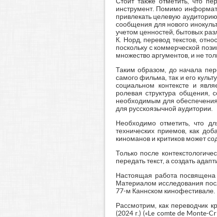
Стоит также отметить, что пе
инструмент. Помимо информати
привлекать целевую аудиторию
сообщения для нового инокульт
учетом ценностей, бытовых разл
К. Норд, перевод текстов, отн
поскольку с коммерческой поз
множество аргументов, и не тольк
Таким образом, до начала пер
самого фильма, так и его культ
социальном контексте и явля
ролевая структура общения, с
необходимым для обеспечения 
для русскоязычной аудитории.
Необходимо отметить, что дл
технических приемов, как доб
киноманов и критиков может с
Только после контекстологиче
передать текст, а создать ада
Настоящая работа посвящена 
Материалом исследования посл
77-м Каннском кинофестивале.
Рассмотрим, как переводчик к
(2024 г.) («Le comte de Monte