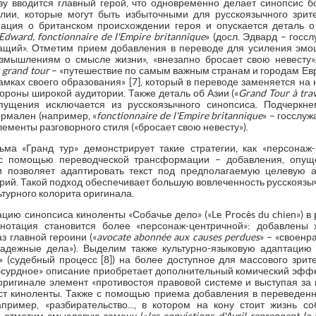
у вводится главный герой, что одновременно делает синопсис 
лии, которые могут быть избыточными для русскоязычного зрите
ция о британском происхождении героя и опускается деталь о 
Edward, fonctionnaire de l'Empire britannique
» (досл. Эдвард – гос
ащий». Отметим прием добавления в переводе для усиления эмоц
мышлениям о смысле жизни», «внезапно бросает свою невесту».
т
grand tour
– «путешествие по самым важным странам и городам Ев
мках своего образования» [7], который в переводе заменяется на 
роны широкой аудитории. Также деталь об Азии («
Grand Tour à trav
ущения исключается из русскоязычного синопсиса. Подчеркнем
рмален (например, «
fonctionnaire de l'Empire britannique
» – госслу
лементы разговорного стиля («бросает свою невесту»).
ма «Гранд тур» демонстрирует такие стратегии, как «персонаж
с помощью переводческой трансформации – добавления, опуще
ти позволяет адаптировать текст под предполагаемую целевую 
ий. Такой подход обеспечивает большую вовлеченность русскоязычн
ьтурного колорита оригинала.
ию синопсиса киноленты «Собачье дело» («Le Procès du chien») в
нотация становится более «персонаж-центричной»: добавлены х
з главной героини («
avocate abonnée aux causes perdues
» – «своенр
адежные дела»). Выделим также культурно-языковую адаптацию 
» (судебный процесс [8]) на более доступное для массового зрит
бсурдное» описание приобретает дополнительный комический эффе
оригинале элемент «противостоя правовой системе и выступая за 
ст киноленты. Также с помощью приема добавления в переведенн
пример, «разбирательство..., в котором на кону стоит жизнь с