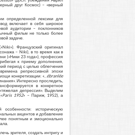
 dessus
» (досл. убеждения Аврил
 верный друг Космос) – «верный
ции определенной лексики для
вод включает в себя широкое
вой аудитории – поклонников
зычный фильм не только более
вой задаче.
Niki»). Французский оригинал
сонажа – Niki), в то время как в
ни («Ники 23 года»), профессия
прибегая к приему дополнения,
ский период с целью облегчения
времена репрессивной эпохи
щи конкретизации: «...
ébranlée
инания». Интересно проследить,
ансформируется в конкретное
– «тяжелая депрессия». Выделим
«
Paris 1952
» – Париж, 1952), а
 особенности: историческую
ональных акцентов и добавление
олее понятным и эмоционально
ала.
лечь зрителя, создать интригу и