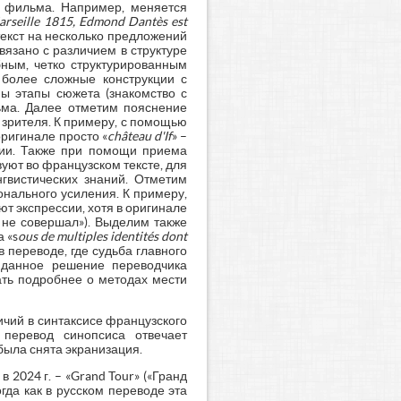
о фильма. Например, меняется
rseille 1815, Edmond Dantès est
т текст на несколько предложений
связано с различием в структуре
бным, четко структурированным
 более сложные конструкции с
ы этапы сюжета (знакомство с
ьма. Далее отметим пояснение
 зрителя. К примеру, с помощью
оригинале просто «
château d'If
» –
ории. Также при помощи приема
уют во французском тексте, для
гвистических знаний. Отметим
нального усиления. К примеру,
т экспрессии, хотя в оригинале
н не совершал»). Выделим также
 «s
ous de multiples identités dont
 переводе, где судьба главного
о данное решение переводчика
ать подробнее о методах мести
ичий в синтаксисе французского
 перевод синопсиса отвечает
была снята экранизация.
2024 г. – «Grand Tour» («Гранд
тогда как в русском переводе эта