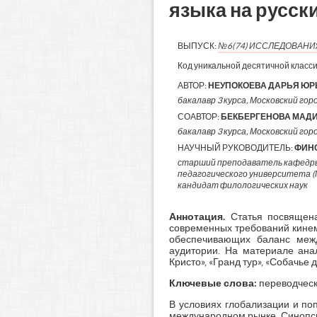
языка на русск
ВЫПУСК:
№6(74) ИССЛЕДОВАН
Код уникальной десятичной класс
АВТОР:
НЕУПОКОЕВА ДАРЬЯ Ю
бакалавр 3 курса, Московский горо
СОАВТОР:
БЕКБЕРГЕНОВА МАД
бакалавр 3 курса, Московский гор
НАУЧНЫЙ РУКОВОДИТЕЛЬ:
ФИН
старший преподаватель кафедры
педагогического университета 
кандидат филологических наук
Аннотация.
Статья посвящена
современных требований кинем
обеспечивающих баланс межд
аудитории. На материале ана
Кристо», «Гранд тур», «Собачье
Ключевые слова:
переводческ
В условиях глобализации и по
международном рынке. Синопсис