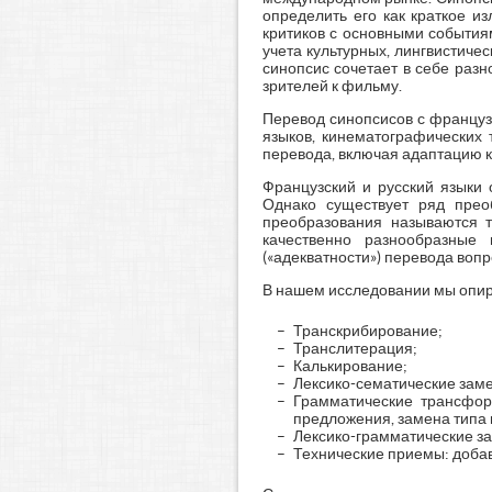
определить его как краткое и
критиков с основными события
учета культурных, лингвистиче
синопсис сочетает в себе раз
зрителей к фильму.
Перевод синопсисов с французс
языков, кинематографических 
перевода, включая адаптацию к
Французский и русский языки 
Однако существует ряд преоб
преобразования называются т
качественно разнообразные 
(«адекватности») перевода вопр
В нашем исследовании мы опира
Транскрибирование;
Транслитерация;
Калькирование;
Лексико-сематические заме
Грамматические трансфор
предложения, замена типа
Лексико-грамматические за
Технические приемы: добавл