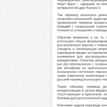
переводческих трансформаций
берут верх) – «девушка не мож
четвероногий друг Космос»).
Так, перевод синопсиса демо
непрофессиональной аудитор
применение приемов конкрет
комедий с социальным подтек
точным по отношению к передач
Обратим внимание и на то, к
использует общие формулировк
русскоязычную версию с помощь
(«модель и начинающая актрис
переводчик вводит исторически
понимания для русскоязычно
маккартизма». Отметим эмоцион
par des réminiscences
» (...потр
как метафора из оригинальн
психическое состояние персон
также изменение композиции с
русский перевод использует «п
Таким образом, перевод де
конкретизацию (с целью введен
отсутствующих в оригинале, 
близким для русскоязычной ауди
Ключевая задача перевода синоп