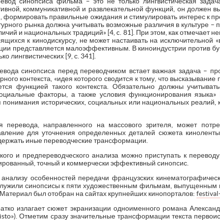
ревод синопсиса фильма – это не только лингвистическая зада
вной, коммуникативной и развлекательной функций, он должен в
, формировать правильные ожидания и стимулировать интерес к пр
урного рынка должна учитывать возможные различия в культуре – 
ичий и национальных традиций» [4, c. 81]. При этом, как отмечает 
осящихся к кинодискурсу, не может настаивать на исключительной «
иции представляется малоэффективным. В киноиндустрии против бу
о лингвистических [9, с. 341].
евода синопсиса перед переводчиком встает важная задача – пр
урного контекста, «идея которого сводится к тому, что высказывание
ется функцией такого контекста. Обязательно должны учитывать
оциальные факторы, а также условия функционирования языка» [6
понимания исторических, социальных или национальных реалий, 
я перевода, направленного на массового зрителя, может потре
авление для уточнения определенных деталей сюжета киноленты
одержать иные переводческие трансформации.
ского и предпереводческого анализа можно приступать к переводу
птированный, точный и коммерчески эффективный синопсис.
анализу особенностей передачи французских кинематографически
ужили синопсисы к пяти художественным фильмам, выпущенным в
 Материал был отобран на сайтах крупнейших кинопорталов:
festiva
ратко излагает сюжет экранизации одноименного романа Алекса
-Cristo»). Отметим сразу значительные трансформации текста первои