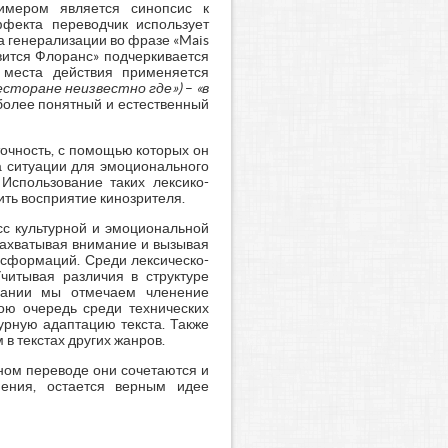
имером является синопсис к
ффекта переводчик использует
 генерализации во фразе «Mais
вится Флоранс» подчеркивается
 места действия применяется
ресторане неизвестно где»)
–
«в
более понятный и естественный
очность, с помощью которых он
а ситуации для эмоционального
Использование таких лексико-
ить восприятие кинозрителя.
сс культурной и эмоциональной
захватывая внимание и вызывая
нсформаций. Среди лексическо-
читывая различия в структуре
овании мы отмечаем членение
ою очередь среди технических
рную адаптацию текста. Также
в текстах других жанров.
ном переводе они сочетаются и
нения, остается верным идее