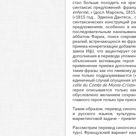
стал больше походить на кра
синтаксис предложений: франц
enfermé.
..» (досл. Марсель, 181
(«1815 год... Эдмона Дантеса..
синтаксических конструкций р
предложениям, особенно в ин
последовательным нанизывани
аббатом Фариа, поиск сокров
реалий, встречающихся во фран
приема конкретизации добавлен
замок Иф), что акцентирует с
дополнения в переводе упомина
объяснения мотивации героя 
применение приема дополнения
такие фразы, как «по лживому 
они только подразумеваются (
единичный случай опущения эле
celle du Comte de Monte-Cristo
»
героя описывается только ка
обусловлено желанием сохрани
главного героя только при прис
Таким образом, перевод синопс
и русского языков, культур
маркетинговой задаче – привле
Рассмотрим перевод синопсиса 
тур»). Французский вариант на