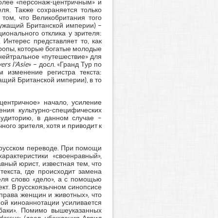
более «персонаж-центричным» и
ля. Также сохраняется только
том, что Великобритания того
служащий Британской империи) –
ионального отклика у зрителя:
 Интерес представляет то, как
ропы, которые богатые молодые
нейтральное «путешествие» для
ers l'Asie
» – досл. «Гранд Тур по
 изменение регистра текста:
жащий Британской империи), в то
-центричное» начало, усиление
ния культурно-специфических
аудиторию, в данном случае –
ого зрителя, хотя и приводит к
 русском переводе. При помощи
арактеристики «своенравный»,
авный юрист, известная тем, что
текста, где происходит замена
еля слово «дело», а с помощью
кт. В русскоязычном синопсисе
права женщин и животных», что
ой киноаннотации усиливается
обаки». Помимо вышеуказанных