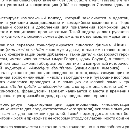
 отметим смысловую замену («
les convictions d'Avril reprennent le
ет устоять») и конкретизацию («fidèle compagnon Cosmos» (досл.
нстрирует комплексный подход, который заключается в адапта
ии и усилении эмоциональных и комедийных компонентов. Пере
изации образов и дополнения для привлечения возможной целе
стом и защитников прав животных. Такой подход делает русскоя
е краткого изложения сюжета фильма, но и отвечающим маркетинго
ак при переводе трансформируется синопсис фильма «Ники» («
и («
son mari et sa fille
» – «ее муж и дочь», только имя главного пер
ю конкретизации были добавлены такие детали, как возраст герои
а»), имена членов семьи («муж Гарри», «дочь Лаура»), а также, 
й контекст, заменяя абстрактное понятие на конкретный историче
й аудитории: «
Amérique étouffante
» (удушающая Америка) – «
альную насыщенность переведенного текста, создаваемую при помо
ясенная воспоминаниями) – «всплывают далекие и пугающие воспом
ого синопсиса пропадает и с помощью смысловой замены тр
ажа: «
l'enfer qu'elle va découvrir
» (ад, с которым она столкнется) 
инопсиса: французский вариант начинается с места и времени (
ерсонаж-центричный» подход, сразу представляя героиню.
монстрирует характерные для адаптированных киноаннотаций
ия контекста для среднестатистического зрителя), усиление эмоци
но важных для понимания деталей. Такой подход делает сюжет б
тории, хотя и приводит к некоторому отходу от лаконичности оригин
сиса заключается не только в его точности, но и в способности ув