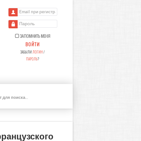
Email при регистрации
Пароль
ЗАПОМНИТЬ МЕНЯ
ВОЙТИ
ЗАБЫЛИ
ЛОГИН
/
ПАРОЛЬ
?
П
О
И
С
К
французского