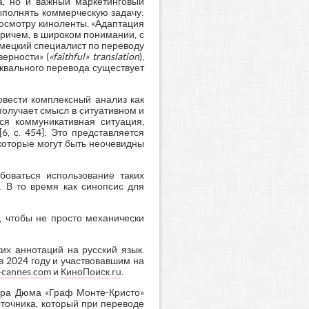
ча, но и важный маркетинговый
ыполнять коммерческую задачу:
осмотру киноленты. «Адаптация
причем, в широком понимании, с
немецкий специалист по переводу
верности» (
«faithful» translation
),
квального перевода существует
овести комплексный анализ как
 получает смысл в ситуативном и
ся коммуникативная ситуация,
, с. 454]. Это представляется
которые могут быть неочевидны
боваться использование таких
. В то время как синопсис для
, чтобы не просто механически
х аннотаций на русский язык.
 2024 году и участвовавшим на
l-cannes.com
и
КиноПоиск.ru
.
ндра Дюма «Граф Монте-Кристо»
сточника, который при переводе