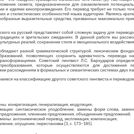
зложение сюжета, предназначенное для ознакомления потенциал
ми и идеями кинопроизведения. Его перевод требует не только точ
ских и стилистических особенностей языка аудитории. Являясь кратк
нообразные выразительные средства, призванных максимально пр
кого на русский представляет собой сложную задачу для переводчи
традициях и зрительских ожиданиях. В данной работе мы рассм
ультурных реалий, сохранение стиля и эмоционального воздействия 
обладают разной грамматической структурой, лексическим фонд
разований, позволяющих сохранить адекватность перевода на
рансформациями. Советский лингвист Л.С. Бархударов определ
преобразования, которые осуществляются для достижения пе
еки расхождениям в формальных и семантических системах двух языко
емся на классификацию другого советского лингвиста и переводов
ны: конкретизация, генерализация, модуляция;
мации: синтаксическое уподобление, замены форм слова, замен
 предложения, членение предложения, объединение предложений;
мены: антонимический перевод, экспликация, компенсация;
ение, опущение, перестановка [3, с. 173–185].