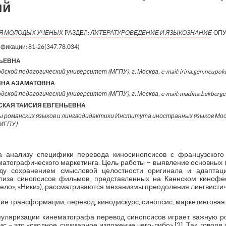
ий
ИЯ МОЛОДЫХ УЧЕНЫХ
РАЗДЕЛ:
ЛИТЕРАТУРОВЕДЕНИЕ И ЯЗЫКОЗНАНИЕ
ОПУ
ификации:
81-26(347.78.034)
РЬЕВНА
дской педагогический университет (МГПУ), г. Москва, e-mail: irina.gen.neupo
ИНА АЗАМАТОВНА
одской педагогический университет (МГПУ), г. Москва, e-mail: madina.bekberg
СКАЯ ТАИСИЯ ЕВГЕНЬЕВНА
 романских языков и лингводидактики Института иностранных языков Мос
(МГПУ)
 анализу специфики перевода киносинопсисов с французского 
атографического маркетинга. Цель работы – выявление основных
у сохранением смысловой целостности оригинала и адаптаци
лиза синопсисов фильмов, представленных на Каннском кинофес
 дело», «Ники»), рассматриваются механизмы преодоления лингвистич
ие трансформации, перевод, кинодискурс, синопсис, маркетинговая 
пуляризации кинематографа перевод синопсисов играет важную 
 – это «сводное, суммарное изложение чего-либо» [2]. Так, говор