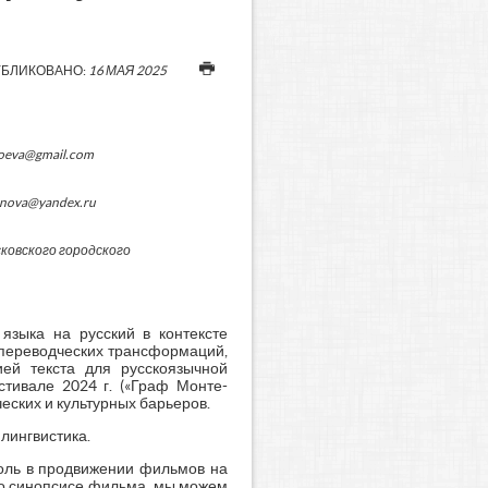
БЛИКОВАНО:
16 МАЯ 2025
koeva@gmail.com
enova@yandex.ru
ковского городского
языка на русский в контексте
 переводческих трансформаций,
ей текста для русскоязычной
тивале 2024 г. («Граф Монте-
еских и культурных барьеров.
лингвистика.
роль в продвижении фильмов на
я о синопсисе фильма, мы можем