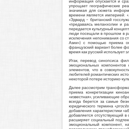
информация опускается и сраз
упрощает географические реа
значимая для сюжета информа
времени является империей: «
«Эдвард – британский госслуж
«предаваясь меланхолии и раз
передается культурный концеп
люди посещали в прошлом в ра
исключения непонимания со сто
Азии») с помощью приема оп
французский вариант более фо
время как русский использует э
Итак, перевод синопсиса филь
эмоциональных компонентов 
элементов, что в совокупнос
любителей романтических истор
некоторой потере историко-кул
Далее рассмотрим трансформац
приема конкретизации киноан
«известная», усиливающие обра
всегда берется за самые безн
юридического термина «
procès
добавления характеристики «а
добавляется отсутствующий в 
расширяет социальный подтек
эмоциональный компонент, на