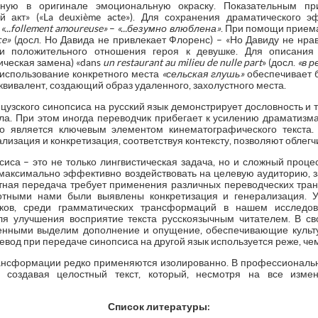
нную в оригинале эмоциональную окраску. Показательным пр
 акт» («La deuxième acte»). Для сохранения драматического э
я
«...follement amoureuse»
–
«...безумно влюблена»
. При помощи приема
ce
»
(досл. Но Давида не привлекает Флоренс) – «Но Давиду не нра
 и положительного отношения героя к девушке. Для описания
ическая замена) «dans
un restaurant au milieu de nulle part
» (досл.
«в 
 использование конкретного места
«сельская глушь»
обеспечивает 
квивалент, создающий образ удаленного, захолустного места.
узского синопсиса на русский язык демонстрирует дословность и т
ла. При этом иногда переводчик прибегает к усилению драматизм
то является ключевым элементом кинематографического текста. 
лизация и конкретизация, соответствуя контексту, позволяют облегч
сиса – это не только лингвистическая задача, но и сложный проце
– максимально эффективно воздействовать на целевую аудиторию, 
тная передача требует применения различных переводческих тра
отными нами были выявлены конкретизация и генерализация. У
ыков, среди грамматических трансформаций в нашем исслед
я улучшения восприятие текста русскоязычным читателем. В св
нными выделим дополнение и опущение, обеспечивающие культу
вод при передаче синопсиса на другой язык используется реже, чем 
трансформации редко применяются изолированно. В профессиональ
, создавая целостный текст, который, несмотря на все изме
Список литературы: