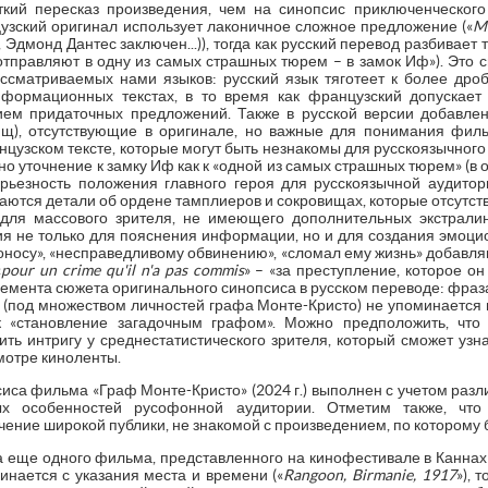
ткий пересказ произведения, чем на синопсис приключенческог
узский оригинал использует лаконичное сложное предложение («
Ma
5, Эдмонд Дантес заключен...)), тогда как русский перевод разбивае
. отправляют в одну из самых страшных тюрем – в замок Иф»). Это 
ассматриваемых нами языков: русский язык тяготеет к более дро
формационных текстах, в то время как французский допускает
ем придаточных предложений. Также в русской версии добавлен
ищ), отсутствующие в оригинале, но важные для понимания фил
цузском тексте, которые могут быть незнакомы для русскоязычного
о уточнение к замку Иф как к «одной из самых страшных тюрем» (в 
ерьезность положения главного героя для русскоязычной аудит
ются детали об ордене тамплиеров и сокровищах, которые отсутств
для массового зрителя, не имеющего дополнительных экстралин
 не только для пояснения информации, но и для создания эмоцио
доносу», «несправедливому обвинению», «сломал ему жизнь» добавляю
«
pour un crime qu'il n'a pas commis
» – «за преступление, которое о
мента сюжета оригинального синопсиса в русском переводе: фраза
 (под множеством личностей графа Монте-Кристо) не упоминается в
к «становление загадочным графом». Можно предположить, чт
ть интригу у среднестатистического зрителя, который сможет узн
мотре киноленты.
иса фильма «Граф Монте-Кристо» (2024 г.) выполнен с учетом разл
ных особенностей русофонной аудитории. Отметим также, что
чение широкой публики, не знакомой с произведением, по которому 
еще одного фильма, представленного на кинофестивале в Каннах в 
чинается с указания места и времени («
Rangoon, Birmanie, 1917
»), 