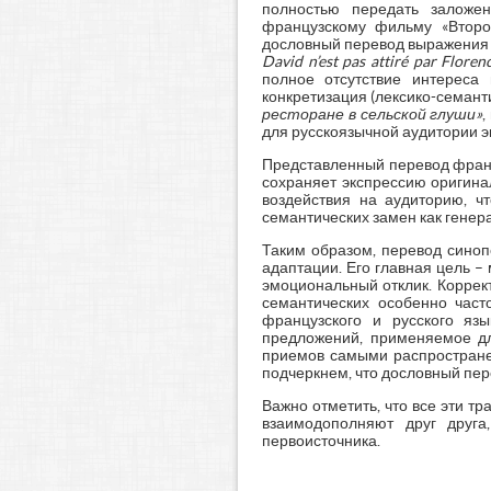
полностью передать заложе
французскому фильму «Второй
дословный перевод выражени
David
n
’
est
pas
attir
é
par
Floren
полное отсутствие интереса
конкретизация (лексико-семант
ресторане в сельской глуши»
,
для русскоязычной аудитории э
Представленный перевод франц
сохраняет экспрессию оригина
воздействия на аудиторию, ч
семантических замен как генера
Таким образом, перевод синоп
адаптации. Его главная цель 
эмоциональный отклик. Коррек
семантических особенно част
французского и русского яз
предложений, применяемое дл
приемов самыми распростране
подчеркнем, что дословный пере
Важно отметить, что все эти 
взаимодополняют друг друга
первоисточника.