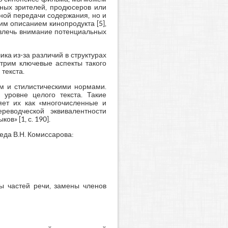
ьных зрителей, продюсеров или
ной передачи содержания, но и
им описанием кинопродукта [5],
ивлечь внимание потенциальных
ка из-за различий в структурах
отрим ключевые аспекты такого
текста.
ом и стилистическими нормами.
 уровне целого текста. Такие
яет их как «многочисленные и
реводческой эквивалентности
в» [1, с. 190].
еда В.Н. Комиссарова:
ы частей речи, замены членов