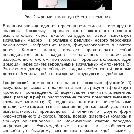
Рис. 2. Фрагмент маньхуа «Агенты времени»
В данном эпизоде один из героев переместился в тело другого
человека. Поскольку передача этого сюжетного поворота
исключительно через диалог затруднена, автор использует
визуальный маркер – в облачке с репликой нового персонажа
помещается изображение героя, фигурировавшего в сюжете
ранее. Комикс, манга,
маньхуа
представляют собой
последовательность кадров, сочетающих графическое
изображение с текстом, что позволяет передавать сложные идеи
и эмоции через синтез вербальных и визуальных компонентов [8].
Эта форма дискурса обладает рядом особенностей, которые
делают её уникальной с точки зрения структуры и воздействия.
Графический компонент выполняет несколько функций: 1)
визуализация сюжета: последовательность рисунков формирует
хронотоп произведения; 2) акцентуация значимых элементов:
цвет, размер шрифта расположение текста помогают выделить
ключевые моменты; 3) поддержка подтекста: невербальные
детали, такие как жесты и выражения лиц персонажей, усиливают
импликативность произведения. В отличие от других форм
художественного дискурса (проза, поэзия, живопись) комиксы и
маньхуа
ориентированы на максимально сжатую передачу
информации. Взаимодействие текста и изображения
способствует быстрому восприятию сложных идей. Комиксы,