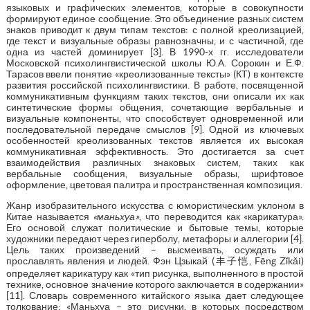
языковых и графических элементов, которые в совокупности
формируют единое сообщение. Это объединение разных систем
знаков приводит к двум типам текстов: с полной креолизацией,
где текст и визуальные образы равнозначны, и с частичной, где
одна из частей доминирует [3]. В 1990-х гг. исследователи
Московской психолингвистической школы Ю.А. Сорокин и Е.Ф.
Тарасов ввели понятие «креолизованные тексты» (КТ) в контексте
развития российской психолингвистики. В работе, посвященной
коммуникативным функциям таких текстов, они описали их как
синтетические формы общения, сочетающие вербальные и
визуальные компоненты, что способствует одновременной или
последовательной передаче смыслов [9]. Одной из ключевых
особенностей креолизованных текстов является их высокая
коммуникативная эффективность. Это достигается за счет
взаимодействия различных знаковых систем, таких как
вербальные сообщения, визуальные образы, шрифтовое
оформление, цветовая палитра и пространственная композиция.
Жанр изобразительного искусства с юмористическим уклоном в
Китае называется
«маньхуа»
, что переводится как «карикатура».
Его основой служат политические и бытовые темы, которые
художники передают через гиперболу, метафоры и аллегории [4].
Цель таких произведений – высмеивать, осуждать или
прославлять явления и людей. Фэн Цзыкай (丰子恺, Fēng Zǐkǎi)
определяет карикатуру как «тип рисунка, выполненного в простой
технике, основное значение которого заключается в содержании»
[11]. Словарь современного китайского языка дает следующее
толкование: «Маньхуа – это рисунки, в которых посредством