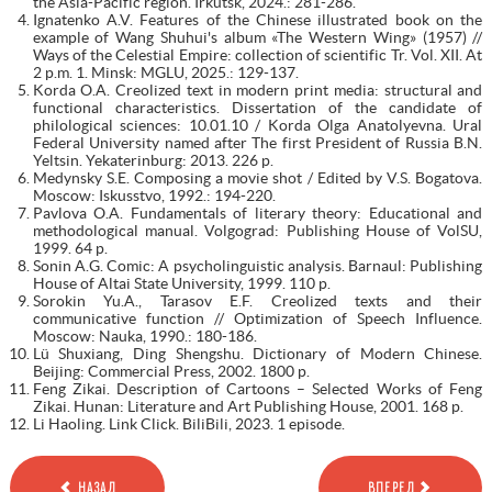
the Asia-Pacific region. Irkutsk, 2024.: 281-286.
Ignatenko A.V. Features of the Chinese illustrated book on the
example of Wang Shuhui's album «The Western Wing» (1957) //
Ways of the Celestial Empire: collection of scientific Tr. Vol. XII. At
2 p.m. 1. Minsk: MGLU, 2025.: 129-137.
Korda O.A. Creolized text in modern print media: structural and
functional characteristics. Dissertation of the candidate of
philological sciences: 10.01.10 / Korda Olga Anatolyevna. Ural
Federal University named after The first President of Russia B.N.
Yeltsin. Yekaterinburg: 2013. 226 p.
Medynsky S.E. Composing a movie shot / Edited by V.S. Bogatova.
Moscow: Iskusstvo, 1992.: 194-220.
Pavlova O.A. Fundamentals of literary theory: Educational and
methodological manual. Volgograd: Publishing House of VolSU,
1999. 64 p.
Sonin A.G. Comic: A psycholinguistic analysis. Barnaul: Publishing
House of Altai State University, 1999. 110 p.
Sorokin Yu.A., Tarasov E.F. Creolized texts and their
communicative function // Optimization of Speech Influence.
Moscow: Nauka, 1990.: 180-186.
Lü Shuxiang, Ding Shengshu. Dictionary of Modern Chinese.
Beijing: Commercial Press, 2002. 1800 p.
Feng Zikai. Description of Cartoons – Selected Works of Feng
Zikai. Hunan: Literature and Art Publishing House, 2001. 168 p.
Li Haoling. Link Click. BiliBili, 2023. 1 episode.
НАЗАД
ВПЕРЕД