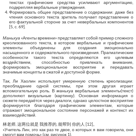
текстах графические средства усиливают аргументацию,
подкрепляя вербальные утверждения.
Формировать общее представление о содержании: даже без
чтения основного текста зритель получает представление о
его фактуальной стороне за счет невербальных компонентов
[5, с. 69].
Маньхуа
«Агенты времени» представляет собой пример сложного
креолизованного текста, в котором вербальные и графические
элементы объединены для создания эмоционально
насыщенного и содержательного произведения. Прагматические
особенности такого текста определяются его целевым
воздействием, способностью привлекать внимание,
формировать эмоциональное восприятие и передавать
значимые концепты в сжатой и доступной форме.
Так, Ли Хаолин использует умеренную степень креолизации:
преобладание одной системы, при этом другая играет
вспомогательную роль. В
маньхуа
вербальные элементы(текст)
дополняют визуальные (картинку). Основная информация о
сюжете передаётся через диалоги, однако целостное восприятие
формируется благодаря графическим элементам, которые
отражают эмоциональное состояние персонажей и контекст их
взаимодействий.
林老师, 这两位就是 我推荐的, 能帮到 你的人 [12]。
«Учитель Лин, это как раз те двое, о которых я вам говорила, они
смогут вам помочь» (см. рисунок 1).