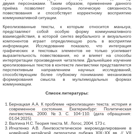
двумя персонажами. Таким образом, применение данного
приёма позволяет сохранить логическую связанность
повествования и способствует корректному восприятию
коммуникативной ситуации.
Креолизованные тексты, к которым относится
маньхуа
,
представляют собой особую форму коммуникативного
взаимодействия, в которой синтез вербального и визуального
компонентов играет определяющую роль в восприятии
информации. Исследование показало, что интеграция
графических и текстовых элементов не только усиливает
выразительность повествования, но и влияет на способы
интерпретации произведения читателем. Дальнейшее изучение
креолизованных текстов в контексте лингвистики представляется
перспективным направлением научных исследований,
способствующим более глубокому пониманию механизмов
формирования смысла в мультимодальных формах
коммуникации.
Список литературы:
Бернацкая A.А. К проблеме «креолизации» текста: история и
современное состояние. Екатеринбург: Политическая
лингвистика, 2000. №3. С. 104-110
. (дата обращения:
01.04.2025).
Валгина Н.С. Теория текста. М.: Логос, 2004. 173 с.
Игнатенко А.В. Лингвоэстетическое миромоделирование в
новейшей китайской литературе рубежа XIX–XX вв. // VII