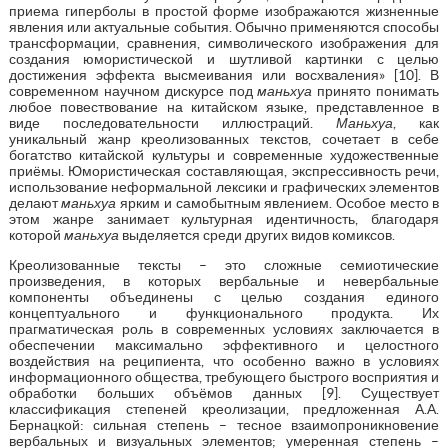
приема гиперболы в простой форме изображаются жизненные
явления или актуальные события. Обычно применяются способы
трансформации, сравнения, символического изображения для
создания юмористической и шутливой картинки с целью
достижения эффекта высмеивания или восхваления» [10]. В
современном научном дискурсе под
маньхуа
принято понимать
любое повествование на китайском языке, представленное в
виде последовательности иллюстраций.
Маньхуа
, как
уникальный жанр креолизованных текстов, сочетает в себе
богатство китайской культуры и современные художественные
приёмы. Юмористическая составляющая, экспрессивность речи,
использование неформальной лексики и графических элементов
делают
маньхуа
ярким и самобытным явлением. Особое место в
этом жанре занимает культурная идентичность, благодаря
которой
маньхуа
выделяется среди других видов комиксов.
Креолизованные тексты – это сложные семиотические
произведения, в которых вербальные и невербальные
компоненты объединены с целью создания единого
концептуального и функционального продукта. Их
прагматическая роль в современных условиях заключается в
обеспечении максимально эффективного и целостного
воздействия на реципиента, что особенно важно в условиях
информационного общества, требующего быстрого восприятия и
обработки больших объёмов данных [9]. Существует
классификация степеней креолизации, предложенная А.А.
Бернацкой: сильная степень – тесное взаимопроникновение
вербальных и визуальных элементов; умеренная степень –