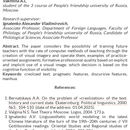
Vakhtina A.I.,
student of the 3 course of People’s friendship university of Russia,
Moscow
Research supervisor:
Ignatenko Alexander Vladimirovich,
Associate Professor, Department of Foreign Languages, Faculty of
Philology, of People’s friendship university of Russia, Candidate of
Philological Sciences, Associate Professor
Abstract.
The paper considers the possibility of training future
teachers with the rate of computer methods of teaching through the
creation of visual imagery and operate them, еxamples of practice-
oriented assignments, formative professional quality based on explicit
and implicit use of a visual image, which decision is based on the
cognitive function of visibility.
Keywords:
creolized text, pragmatic features, discursive features,
manhua.
References:
Bernatskaya A.A. On the problem of «creolization» of the text:
history and current state. Ekaterinburg: Political linguistics, 2000.
№3.: 104-110
. (date of the address: 01.04.2025).
Valgina N.S. Text Theory. Moscow: Logos, 2004. 173 p.
Ignatenko A.V. Linguoesthetic world modeling in the latest
Chinese literature of the turn of the 19th–20th centuries // VII
Gotlibovskie readings: Oriental Studies and Regional studies of