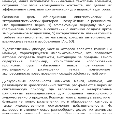
маньхуа, манга используют минимальные текстовые элементы,
сохраняя при этом насыщенность контекста, что делает их
эффективным средством коммуникации для широкой аудитории.
Основная цель объединения лингвистических и
экстралингвистических факторов – воздействие на реципиента.
Это проявляется через: 1) эффективную передачу эмоций:
графические элементы в сочетании с лексикой создают яркое
эмоциональное воздействие; 2) интерактивность: чтение комикса
требует активного участия читателя, который интерпретирует
взаимосвязь текста и изображения [7, с. 60].
Художественный дискурс, частью которого являются комиксы и
маньхуа, характеризуется импликативностью, что позволяет
авторам создавать подтексты, выходящие за пределы явного
содержания. Например, стилистическое использование
прописных букв, избыточных знаков препинания и
нестандартного размещения текста подчеркивает
экспрессивность повествования и создаёт эффект устной речи.
Дискурсивные особенности комиксов, манги,
маньхуа
, как
разновидности креолизованных текстов, раскрываются через их
синтетическую природу, где вербальные и невербальные
компоненты взаимодействуют для создания многослойного
художественного продукта. Комиксы, манга,
маньхуа
выполняют
функции не только развлечения, но и образования, сатиры, а
также художественного осмысления действительности. Их
жанровое и стилистическое разнообразие делает их значимым
элементом массовой культуры, обеспечивая эффективное