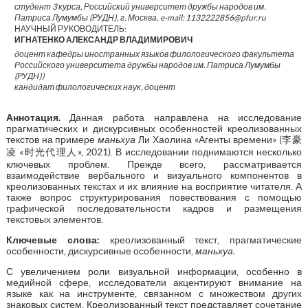
студент 3 курса, Российский университет дружбы народов им.
Патриса Лумумбы (РУДН), г. Москва, e-mail: 1132222856@pfur.ru
НАУЧНЫЙ РУКОВОДИТЕЛЬ:
ИГНАТЕНКО АЛЕКСАНДР ВЛАДИМИРОВИЧ
доцент кафедры иностранных языков филологического факультета
Российского университета дружбы народов им. Патриса Лумумбы
(РУДН))
кандидат филологических наук, доцент
Аннотация.
Данная работа направлена на исследование
прагматических и дискурсивных особенностей креолизованных
текстов на примере
маньхуа
Ли Хаолина «Агенты времени» (李豪
凌 «时光代理人», 2021). В исследовании поднимаются несколько
ключевых проблем. Прежде всего, рассматривается
взаимодействие вербального и визуального компонентов в
креолизованных текстах и их влияние на восприятие читателя. А
также вопрос структурирования повествования с помощью
графической последовательности кадров и размещения
текстовых элементов.
Ключевые слова:
креолизованный текст, прагматические
особенности, дискурсивные особенности,
маньхуа.
С увеличением роли визуальной информации, особенно в
медийной сфере, исследователи акцентируют внимание на
языке как на инструменте, связанном с множеством других
знаковых систем. Креолизованный текст представляет сочетание