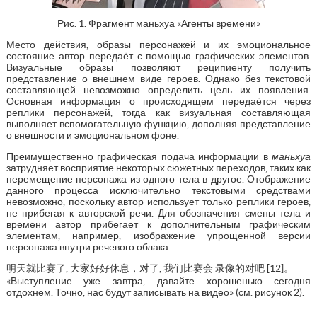
Рис. 1. Фрагмент маньхуа «Агенты времени»
Место действия, образы персонажей и их эмоциональное
состояние автор передаёт с помощью графических элементов.
Визуальные образы позволяют реципиенту получить
представление о внешнем виде героев. Однако без текстовой
составляющей невозможно определить цель их появления.
Основная информация о происходящем передаётся через
реплики персонажей, тогда как визуальная составляющая
выполняет вспомогательную функцию, дополняя представление
о внешности и эмоциональном фоне.
Преимущественно графическая подача информации в
маньхуа
затрудняет восприятие некоторых сюжетных переходов, таких как
перемещение персонажа из одного тела в другое. Отображение
данного процесса исключительно текстовыми средствами
невозможно, поскольку автор использует только реплики героев,
не прибегая к авторской речи. Для обозначения смены тела и
времени автор прибегает к дополнительным графическим
элементам, например, изображение упрощенной версии
персонажа внутри речевого облака.
明天就比赛了, 大家好好休息，对了, 我们比赛会 录像的对吧 [12]。
«Выступление уже завтра, давайте хорошенько сегодня
отдохнем. Точно, нас будут записывать на видео» (см. рисунок 2).