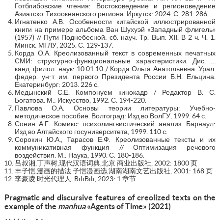
Готблибовские чтения: Востоковедение и регионоведение
Азиатско-Тихоокеанского региона. Иркутск: 2024. С. 281-286.
Игнатенко А.В. Особенности китайской иллюстрированной
книги на примере альбома Ван Шухуэй «Западный флигель»
(1957) // Пути Поднебесной: сб. науч. Тр. Вып. XII. В 2 ч. Ч. 1.
Минск: МГЛУ, 2025. С. 129-137.
Корда О.А. Креолизованный текст в современных печатных
СМИ: структурно-функциональные характеристики. Дис. …
канд. филол. наук: 10.01.10 / Корда Ольга Анатольевна. Урал.
федер. ун-т им. первого Президента России Б.Н. Ельцина.
Екатеринбург: 2013. 226 с.
Медынский С.Е. Компонуем кинокадр / Редактор В. С.
Богатова. М.: Искусство, 1992. С. 194-220.
Павлова О.А. Основы теории литературы: Учебно-
методическое пособие. Волгоград: Изд во ВолГУ, 1999. 64 с.
Сонин А.Г. Комикс: психолингвистический анализ. Барнаул:
Изд во Алтайского госуниверситета, 1999. 110 с.
Сорокин Ю.А., Тарасов Е.Ф. Креолизованные тексты и их
коммуникативная функция // Оптимизация речевого
воздействия. М.: Наука, 1990. С. 180-186.
吕叔湘,丁声树,现代汉语词典,北京 商业出版社, 2002: 1800 页
丰子恺,漫画的描法.子恺漫画选,湖南湖南文艺出版社, 2001: 168 页
李豪凌.时光代理人, BiliBili, 2023: 1 章节
Pragmatic and discursive features of creolized texts on the
example of the
manhua
«Agents of Time»
(2021)