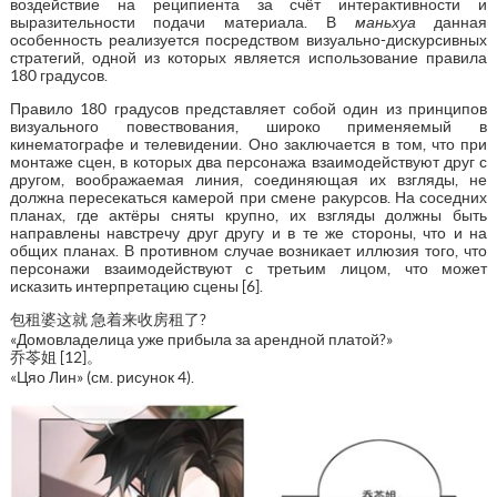
воздействие на реципиента за счёт интерактивности и
выразительности подачи материала. В
маньхуа
данная
особенность реализуется посредством визуально-дискурсивных
стратегий, одной из которых является использование правила
180 градусов.
Правило 180 градусов представляет собой один из принципов
визуального повествования, широко применяемый в
кинематографе и телевидении. Оно заключается в том, что при
монтаже сцен, в которых два персонажа взаимодействуют друг с
другом, воображаемая линия, соединяющая их взгляды, не
должна пересекаться камерой при смене ракурсов. На соседних
планах, где актёры сняты крупно, их взгляды должны быть
направлены навстречу друг другу и в те же стороны, что и на
общих планах. В противном случае возникает иллюзия того, что
персонажи взаимодействуют с третьим лицом, что может
исказить интерпретацию сцены [6].
包租婆这就 急着来收房租了?
«Домовладелица уже прибыла за арендной платой?»
乔苓姐 [12]。
«Цяо Лин» (см. рисунок 4).