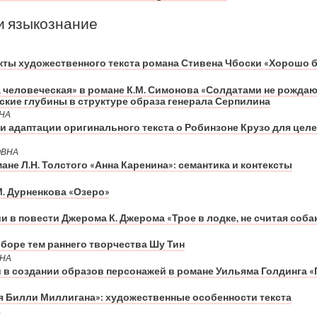
и языкознание
кты художественного текста романа Стивена Чбоски «Хорошо 
а человеческая» в романе К.М. Симонова «Солдатами не рожда
ские глубины в структуре образа генерала Серпилина
НА
 адаптации оригинального текста о Робинзоне Крузо для целе
ОВНА
ане Л.Н. Толстого «Анна Каренина»: семантика и контексты
. Дурненкова «Озеро»
 в повести Джерома К. Джерома «Трое в лодке, не считая соба
боре тем раннего творчества Шу Тин
ВНА
в создании образов персонажей в романе Уильяма Голдинга 
я Билли Миллигана»: художественные особенности текста
А