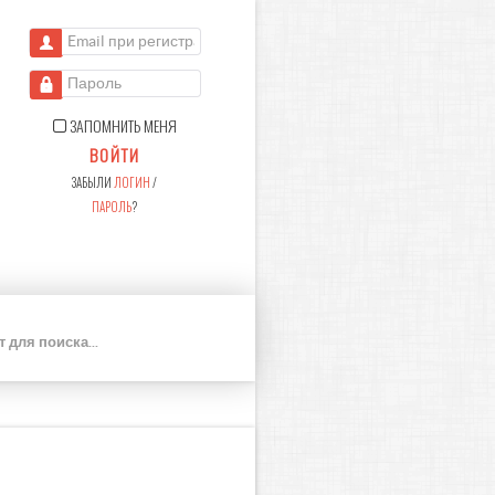
Email при регистрации
Пароль
ЗАПОМНИТЬ МЕНЯ
ВОЙТИ
ЗАБЫЛИ
ЛОГИН
/
ПАРОЛЬ
?
П
О
И
С
К