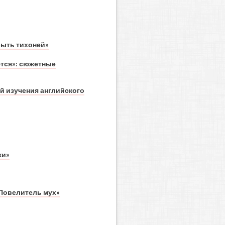
быть тихоней»
ются»: сюжетные
й изучения английского
ки»
«Повелитель мух»