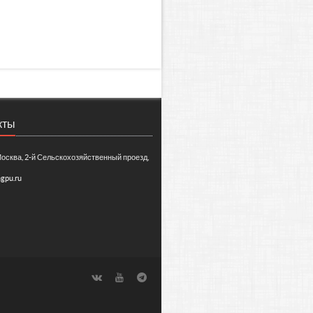
кты
Москва, 2-й Сельскохозяйственный проезд,
gpu.ru