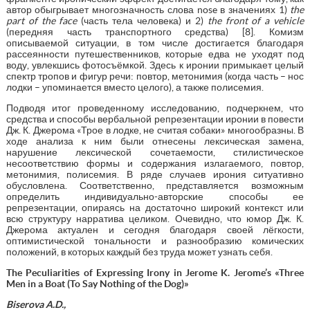
автор обыгрывает многозначность слова nose в значениях 1)
the
part of the face
(часть тела человека) и 2)
the front of a vehicle
(передняя часть транспортного средства) [8]. Комизм
описываемой ситуации, в том числе достигается благодаря
рассеянности путешественников, которые едва не уходят под
воду, увлекшись фотосъёмкой. Здесь к иронии примыкает целый
спектр тропов и фигур речи: повтор, метонимия (когда часть – нос
лодки – упоминается вместо целого), а также полисемия.
Подводя итог проведенному исследованию, подчеркнем, что
средства и способы вербальной репрезентации иронии в повести
Дж. К. Джерома «Трое в лодке, не считая собаки» многообразны. В
ходе анализа к ним были отнесены лексическая замена,
нарушение лексической сочетаемости, стилистическое
несоответствию формы и содержания излагаемого, повтор,
метонимия, полисемия. В ряде случаев ирония ситуативно
обусловлена. Соответственно, представляется возможным
определить индивидуально-авторские способы ее
репрезентации, опираясь на достаточно широкий контекст или
всю структуру нарратива целиком. Очевидно, что юмор Дж. К.
Джерома актуален и сегодня благодаря своей лёгкости,
оптимистической тональности и разнообразию комических
положений, в которых каждый без труда может узнать себя.
The Peculiarities of Expressing Irony in Jerome K. Jerome’s «Three
Men in a Boat (To Say Nothing of the Dog)»
Biserova A.D.,