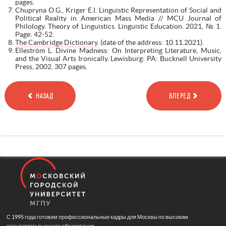
pages.
Chupryna O.G., Kriger E.I. Linguistic Representation of Social and
Political Reality in American Mass Media // MCU Journal of
Philology. Theory of Linguistics. Linguistic Education. 2021, № 1.
Рage: 42-52.
The Cambridge Dictionary.
(date of the address: 10.11.2021).
Elleström L. Divine Madness: On Interpreting Literature, Music,
and the Visual Arts Ironically. Lewisburg: PA: Bucknell University
Press, 2002. 307 pages.
НАЗАД
ВПЕРЕД
С 1995 года готовим профессиональные кадры для Москвы по высоким