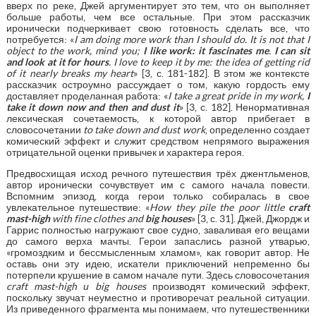
вверх по реке, Джей аргументирует это тем, что он выполняет
больше работы, чем все остальные. При этом рассказчик
иронически подчеркивает свою готовность сделать все, что
потребуется: «
I am doing more work than I should do. It is not that I
object to the work, mind you;
I like work: it fascinates me
.
I can sit
and look at it for hours
. I love to keep it by me: the idea of getting rid
of it nearly breaks my heart
» [3, с. 181-182]. В этом же контексте
рассказчик остроумно рассуждает о том, какую гордость ему
доставляет проделанная работа: «
I take a great pride in my work,
I
take it down now and then and dust it
» [3, с. 182]. Ненормативная
лексическая сочетаемость, к которой автор прибегает в
словосочетании
to take down and dust work
, определенно создает
комический эффект и служит средством непрямого выражения
отрицательной оценки привычек и характера героя.
Предвосхищая исход речного путешествия трёх джентльменов,
автор иронически сочувствует им с самого начала повести.
Вспомним эпизод, когда герои только собиралась в свое
увлекательное путешествие: «
How they pile the poor little
craft
mast-high
with fine clothes and
big houses
» [3, с. 31]. Джей, Джордж и
Гаррис полностью нагружают свое судно, заваливая его вещами
до самого верха мачты. Герои запаслись разной утварью,
«громоздким и бессмысленным хламом», как говорит автор. Не
оставь они эту идею, искатели приключений непременно бы
потерпели крушение в самом начале пути. Здесь словосочетания
craft mast-high и big houses
производят комический эффект,
поскольку звучат неуместно и противоречат реальной ситуации.
Из приведенного фрагмента мы понимаем, что путешественники