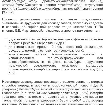
dramatic/tragic irony
(драматическая/трагическая ирония),
socratic irony
(Сократова ирония),
structural irony
(структурная
ирония),
stable/unstable irony
(стабильная/ нестабильная ирония)
[9, с. 56].
Процесс распознания иронии в тексте представляет
значительные трудности для исследователя, поскольку средства
и способы её вербальной репрезентации многообразны. По
мнению Е.В. Мартьяновой, на языковом уровне к ним относятся:
узуальные иронизмы (иронические слова, фразеологические
обороты, речевые стереотипы и др.);
лингвистическая ирония (прием вторичной номинации,
осуществляемой на основе противоположности);
эстетическая ирония (стилистические приемы с
использованием фонетико-графических или
словообразовательных средств, каламбуры, нарушение
лексической сочетаемости, оксюморон, метафора,
олицетворение, гипербола, перифраза, метонимия и др.) [5,
с. 8].
Настоящее исследование посвящено рассмотрению некоторых
способов передачи иронии в юмористической повести Дж. К.
Джерома (
Jerome Klapka Jerome
) «Трое в лодке, не считая собаки»
(
Three Men in a Boat (To Say Nothing of the Dog
), 1889). История
трёх приятелей, которые отправляются в путешествие вверх по
Темзе, чтобы поправить здоровье, и берут с собой фокстерьера
по кличке Монморенси, не теряет своей актуальности и по сей