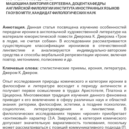
МАШОШИНА ВИКТОРИЯ СЕРГЕЕВНА, ДОЦЕНТ КАФЕДРЫ
АНГЛИЙСКОЙ ФИЛОЛОГИИ ИНСТИТУТА ИНОСТРАННЫХ ЯЗЫКОВ
ГАОУ ВО МГПУ, КАНДИДАТ ФИЛОЛОГИЧЕСКИХ НАУК
Аннотация.
Данная статья посвящена изучению особенностей
передачи иронии в англоязычной художественной литературе на
материале юмористической повести Джерома К. Джерома «Трое
в лодке, не считая собаки». В исследовании рассматриваются
существующие классификации иронизмов в отечественной
лингвистике и анализируются индивидуально-авторские
средства и способы вербальной репрезентации иронии, включая
повтор, метонимию, полисемию и др.
Ключевые слова:
стилистические приемы, ирония, литература,
Джером К. Джером.
Опыт исследования природы комического и категории иронии в
философии и литературе восходит к периоду античности и
получает первое осмысление в трудах Аристотеля, Платона и
Цицерона. Многовековая традиция изучения данного феномена
приводит к его вовлечению в сферу различных наук и областей
знания: риторики, философии, эстетики, а позднее психологии,
социологии, литературоведения и лингвистики. В
филологических исследованиях термин «ирония» приобретает
«зонтиковый» характер (З.А. Заврумов), а категория комического
допускает значительную вариативность толкования, поскольку
может рассматриваться с позиций коммуникативного подхода (П.