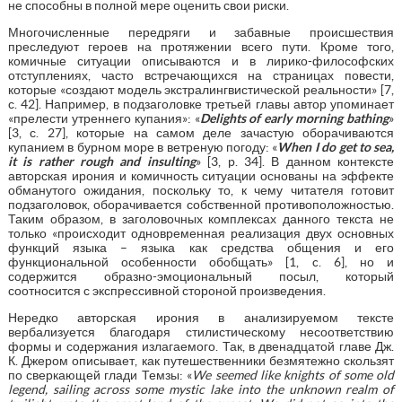
не способны в полной мере оценить свои риски.
Многочисленные передряги и забавные происшествия
преследуют героев на протяжении всего пути. Кроме того,
комичные ситуации описываются и в лирико-философских
отступлениях, часто встречающихся на страницах повести,
которые «создают модель экстралингвистической реальности» [7,
с. 42]. Например, в подзаголовке третьей главы автор упоминает
«прелести утреннего купания»: «
Delights of early morning bathing
»
[3, с. 27], которые на самом деле зачастую оборачиваются
купанием в бурном море в ветреную погоду: «
When I do get to sea,
it is rather rough and insulting
» [3, p. 34]. В данном контексте
авторская ирония и комичность ситуации основаны на эффекте
обманутого ожидания, поскольку то, к чему читателя готовит
подзаголовок, оборачивается собственной противоположностью.
Таким образом, в заголовочных комплексах данного текста не
только «происходит одновременная реализация двух основных
функций языка – языка как средства общения и его
функциональной особенности обобщать» [1, c. 6], но и
содержится образно-эмоциональный посыл, который
соотносится с экспрессивной стороной произведения.
Нередко авторская ирония в анализируемом тексте
вербализуется благодаря стилистическому несоответствию
формы и содержания излагаемого. Так, в двенадцатой главе Дж.
К. Джером описывает, как путешественники безмятежно скользят
по сверкающей глади Темзы: «
We seemed like knights of some old
legend, sailing across some mystic lake into the unknown realm of