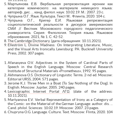
Мартьянова Е.В. Вербальная репрезентация иронии как
категории комического: на материале немецкого языка:
автореф. дис. ... канд. филол. наук: 10.02.19. М.: 2007. 23 с.
Чупрына О.Г. Язык. Культура. Текст М.: Флинта, 2020. 104 с.
Чупрына О.Г., Кригер Е.И. Языковая репрезентация
социополитической реальности в дискурсе американских
СМИ // Вестник Московского городского педагогического
университета. Серия: Филология. Теория языка. Языковое
образование. 2021, № 1. С. 42-52.
The Cambridge Dictionary.
(дата обращения: 10.11.2021).
Elleström L. Divine Madness: On Interpreting Literature, Music,
and the Visual Arts Ironically. Lewisburg: PA: Bucknell University
Press, 2002. 307 pages.
Afanasyeva O.V. Adjectives in the System of Cardinal Parts of
Speech in the English Language. Moscow: Central Research
Institute of Structural Materials «Prometheus», 1992. 95 pages.
Akhmanova O.S. Dictionary of Linguistic Terms. 2-nd ed. Moscow:
Editorial URSS, 2004. 571 pages.
Jerome K.J. Three Men in a Boat (To Say Nothing of the Dog). In
English. Moscow: Jupiter, 2005. 240 pages.
Lexicographic Internet Portal ΛΓΩ.
(date of the address:
10.11.2021).
Martyanova E.V. Verbal Representation of Irony as a Category of
the Comic: on the Material of the German Language: author. dis. ...
Cand. philol. Sciences: 10.02.19. Moscow: 2007. 23 pages.
Chupryna O.G. Language. Culture. Text. Moscow: Flinta, 2020. 104