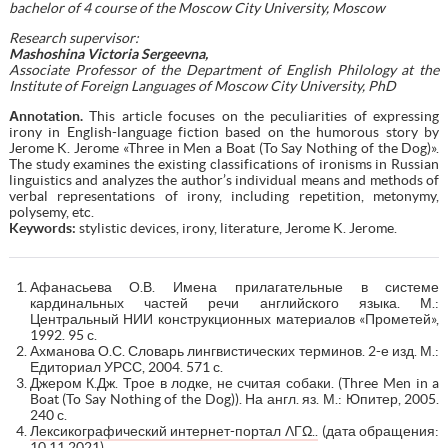
bachelor of 4 course of the Moscow City University, Moscow
Research supervisor:
Mashoshina Victoria Sergeevna,
Associate Professor of the Department of English Philology at the
Institute of Foreign Languages of Moscow City University, PhD
Аnnotation.
This article focuses on the peculiarities of expressing
irony in English-language fiction based on the humorous story by
Jerome K. Jerome «Three in Men a Boat (To Say Nothing of the Dog)».
The study examines the existing classifications of ironisms in Russian
linguistics and analyzes the author’s individual means and methods of
verbal representations of irony, including repetition, metonymy,
polysemy, etc.
Keywords:
stylistic devices, irony, literature, Jerome K. Jerome.
Афанасьева О.В. Имена прилагательные в системе
кардинальных частей речи английского языка. М.:
Центральный НИИ конструкционных материалов «Прометей»,
1992. 95 с.
Ахманова О.С. Словарь лингвистических терминов. 2-е изд. М.:
Едиториал УРСС, 2004. 571 с.
Джером К.Дж. Трое в лодке, не считая собаки. (Three Men in a
Boat (To Say Nothing of the Dog)). На англ. яз. М.: Юпитер, 2005.
240 с.
Лексикографический интернет-портал ΛΓΩ..
(дата обращения:
10.11.2021).