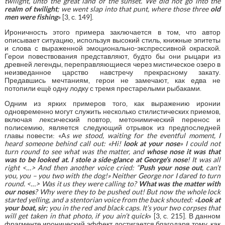
twilight, unto the great land of the sunset. We did not go into the
realm of twilight
; we went slap into that punt, where those three
old
men were fishing
» [3, с. 149].
Ироничность этого примера заключается в том, что автор
описывает ситуацию, используя высокий стиль, книжные эпитеты
и слова с выраженной эмоционально-экспрессивной окраской.
Герои повествования представляют, будто бы они рыцари из
древней легенды, переправляющиеся через мистическое озеро в
неизведанное царство навстречу прекрасному закату.
Предавшись мечтаниям, герои не замечают, как едва не
потопили ещё одну лодку с тремя престарелыми рыбаками.
Одним из ярких примеров того, как выражению иронии
одновременно могут служить несколько стилистических приемов,
включая лексический повтор, метонимический перенос и
полисемию, является следующий отрывок из предпоследней
главы повести: «A
s we stood, waiting for the eventful moment, I
heard someone behind call out: «Hi!
look at your nose
» I could not
turn round to see what was the matter, and
whose nose it was that
was to be looked at. I stole a side-glance at George’s nose
! It was all
right <…> And then another voice cried: “
Push your nose out
, can’t
you, you – you two with the dog!» Neither George nor I dared to turn
round. <…> Was it us they were calling to?
What was the matter with
our noses
? Why were they to be pushed out! But now the whole lock
started yelling, and a stentorian voice from the back shouted: «
Look at
your boat, sir
; you in the red and black caps. It’s your two corpses that
will get taken in that photo, if you ain’t quick
» [3, с. 215]. В данном
фрагменте иронический эффект достигается благодаря тому, как