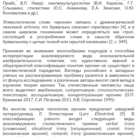
Прайс, В.Л. Наер), лингвокультурологии (В.И. Карасик, Г.Г.
Слышкин), стилистики (О.С. Ахманова, Е.А. Земская, О.Ю.
Коновалова и др.).
Этимологически слово «ирония» связано с древнегреческой
лексемой
eirōneia
, что буквально означает «притворство» [4], и в
самом широком понимании может определяться как «троп,
состоящий в употреблении слова в смысле обратном
буквальному с целью тонкой или скрытой насмешки» [2, с. 349].
Принимая во внимание многообразие подходов к способам
интерпретации анализируемого вида иносказательной
изобразительности, отметим, что единственно верной и
общепринятой классификации понятия иронии не существует в
лингвистической парадигме. Взгляды российских и западных
учёных на рассматриваемую проблему разнятся в зависимости
от фокуса исследования, и различные авторы вносят свой вклад в
изучение теории иронии. Так, отечественные лингвисты чаще
всего выделяют
вербальную, ситуативную, стилистическую,
текстовую, ассоциативную, концептуальную
иронию (О.П.
Ермакова 2017, С.И. Петрова 2011, А.В. Сергиенко 1995).
Во многом схожую типологию иронии предлагает шведский
литературовед Л. Эллестером (
Lars Elleström
) [9]. В
классификацию учёного входят следующие виды
анализируемого стилистического приёма:
verbal irony
(словесная),
situational irony
(ситуационная),
cosmic irony
(космическая ирония),
romantic irony
(романтическая ирония),