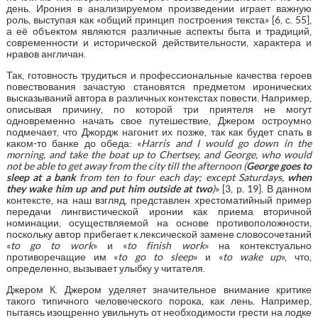
день. Ирония в анализируемом произведении играет важную
роль, выступая как «общий принцип построения текста» [6, с. 55],
а её объектом являются различные аспекты быта и традиций,
современности и исторической действительности, характера и
нравов англичан.
Так, готовность трудиться и профессиональные качества героев
повествования зачастую становятся предметом иронических
высказываний автора в различных контекстах повести. Например,
описывая причину, по которой три приятеля не могут
одновременно начать свое путешествие, Джером остроумно
подмечает, что Джордж нагонит их позже, так как будет спать в
каком-то банке до обеда: «
Harris and I would go down in the
morning, and take the boat up to Chertsey, and George, who would
not be able to get away from the city till the afternoon (
George goes to
sleep at a bank
from ten to four each day; except Saturdays,
when
they wake him up and put him outside at two
)
» [3, p. 19]. В данном
контексте, на наш взгляд, представлен хрестоматийный пример
передачи лингвистической иронии как приема вторичной
номинации, осуществляемой на основе противоположности,
поскольку автор прибегает к лексической замене словосочетаний
«
to go to work
» и «
to finish work
» на контекстуально
противоречащие им «
to go to sleep
» и «
to wake up
», что,
определенно, вызывает улыбку у читателя.
Джером К. Джером уделяет значительное внимание критике
такого типичного человеческого порока, как лень. Например,
пытаясь изощренно увильнуть от необходимости грести на лодке