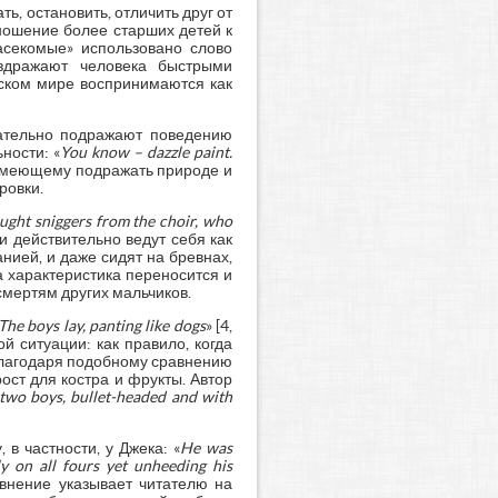
ь, остановить, отличить друг от
тношение более старших детей к
асекомые» использовано слово
аздражают человека быстрыми
еском мире воспринимаются как
нательно подражают поведению
ности: «
You know – dazzle paint.
у, умеющему подражать природе и
ровки.
ought sniggers from the choir, who
ики действительно ведут себя как
нией, и даже сидят на бревнах,
а характеристика переносится и
смертям других мальчиков.
The boys lay, panting like dogs
» [4,
й ситуации: как правило, когда
 Благодаря подобному сравнению
ост для костра и фрукты. Автор
two boys, bullet-headed and with
в частности, у Джека: «
He was
y on all fours yet unheeding his
авнение указывает читателю на