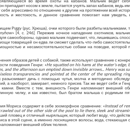
роявляющиеся во время охоты на кабанов. Мальчик ведет себя
он припадает носом к земле, пытается учуять запах кабанов, ведь и
 себя агрессивно по отношению к другим на протяжении всей истор
сть и жестокость, и данное сравнение помогает нам увидеть, к
ищем Piggy (рус. Хрюша), очки которого были разбиты мальчиками, 
 anyhow
» [4, с. 246]. Пережив ночное нападение охотников, мальч
для самообороны, однако мальчик подмечает, что, лишившись спосо
помощи товарищей он едва ли сможет сделать что-либо самостоятель
мощностью и несамостоятельностью собаки на поводке, которой п
ения образов детей с собакой, также использует сравнение с конкр
ости поведения Генри: «
He squatted on his hams at the water’s edge, b
es, and the afternoon sun emptied down invisible arrows... Henry was s
eless transparencies and pointed at the center of the spreading rings
к разыскивает дичь с помощью чутья, молча и методично обследу
ий, а наоборот, замирает, немного присев. Так же ведет себя и Ге
го камни. Вместе с тем, внешность Генри напоминает внешний о
инную челку, и как известно, был братом малыша с родимым пят
ия Мориса содержит в себе зооморфное сравнение: «
Instead of re
awled out of the other side of the pool to lie there, sleek and streaming
ший пловец и отличный ныряльщик, который любит воду, что действ
са в этой сцене, а именно лоснящиеся волосы, вода, стекающая с 
о напоминает внешний облик тюленя.