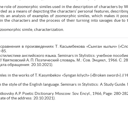
s the role of zoomorphic similes used in the description of characters by W
egarded as a means of depicting the characters’ personal features, describ
ents an analysis of examples of zoomorphic similes, which makes it pos
n the characters and the process of their turning into savages due to 
e, zoomorphic simile, characterization.
сравнения в произведениях Т. Касымбекова «Сынган кылыч» («Сл
-85.
тилистике английского языка. Seminars in Stylistics: учебное пособие.
/ Квятковский А. П. Поэтический словарь. М.: Сов. Энцикл., 1966. С. 2
ата обращения: 20.10.2021).
es in the works of T. Kasymbekov «Syngan kilych» («Broken sword») // Hu
he style of the English language. Seminars in Stylistics: A Study Guide
atkovsky A.P. Poetic Dictionary. Moscow: Sov. Encyl., 1966, Page: 280-282
ate of the address: 20.10.2021).