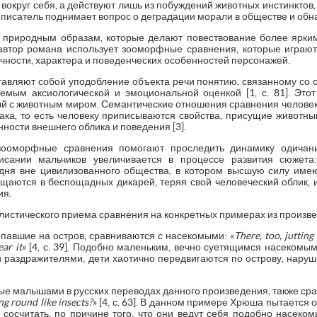
округ себя, а действуют лишь из побуждений животных инстинктов
писатель поднимает вопрос о деградации морали в обществе и обна
к природным образам, которые делают повествование более ярк
автор романа использует зооморфные сравнения, которые играю
ичности, характера и поведенческих особенностей персонажей.
вляют собой уподобление объекта речи понятию, связанному со с
уемым аксиологической и эмоциональной оценкой [1, с. 81]. Это
ый с животным миром. Семантические отношения сравнения человек
ака, то есть человеку приписываются свойства, присущие животн
ности внешнего облика и поведения [3].
зооморфные сравнения помогают проследить динамику одичани
сании мальчиков увеличивается в процессе развития сюжета:
 дня вне цивилизованного общества, в котором высшую силу име
щаются в беспощадных дикарей, теряя свой человеческий облик, и
ия.
листического приема сравнения на конкретных примерах из произве
опавшие на остров, сравниваются с насекомыми: «
There, too, jutting
ar it
» [4, с. 39]. Подобно маленьким, вечно суетящимся насекомы
и раздражителями, дети хаотично передвигаются по острову, наруш
е малышами в русских переводах данного произведения, также сра
ng round like insects?
» [4, с. 63]. В данном примере Хрюша пытается
сосчитать, по причине того, что они ведут себя подобно насеко