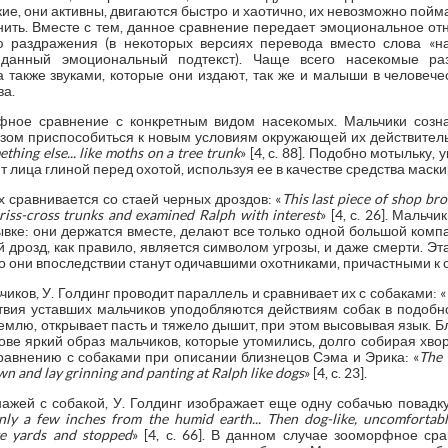
ие, они активны, двигаются быстро и хаотично, их невозможно поймат
мнить. Вместе с тем, данное сравнение передает эмоциональное о
раздражения (в некоторых версиях перевода вместо слова «н
т данный эмоциональный подтекст). Чаще всего насекомые р
также звуками, которые они издают, так же и малыши в человеч
а.
рфное сравнение с конкретным видом насекомых. Мальчики соз
азом приспособиться к новым условиям окружающей их действитель
ething else... like moths on a tree trunk
» [4, с. 88]. Подобно мотыльк
ят лица глиной перед охотой, используя ее в качестве средства маски
 сравнивается со стаей черных дроздов: «
This last piece of shop br
criss-cross trunks and examined Ralph with interest
» [4, с. 26]. Мальч
вке: они держатся вместе, делают все только одной большой компа
й дрозд, как правило, является символом угрозы, и даже смерти. Эт
но они впоследствии станут одичавшими охотниками, причастными к 
иков, У. Голдинг проводит параллель и сравнивает их с собаками: «
твия уставших мальчиков уподобляются действиям собак в подобно
 землю, открывает пасть и тяжело дышит, при этом высовывая язык.
е яркий образ мальчиков, которые утомились, долго собирая хвор
сравнению с собаками при описании близнецов Сэма и Эрика: «
The 
wn and lay grinning and panting at Ralph like dogs
» [4, с. 23].
жей с собакой, У. Голдинг изображает еще одну собачью повадку, 
only a few inches from the humid earth... Then dog-like, uncomfortabl
ve yards and stopped
» [4, с. 66]. В данном случае зооморфное ср