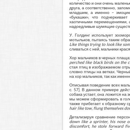
количество и они очень маленьк
друга, а соответственно, запо
младшим, а именно – эмоцию 
«букашки», что подчеркивае
хаотичными перемещениями, а 
надоедливые шумящие существ
У. Голдинг использует зоомо
мотыльков, пытаясь таким обр
Like things trying to look like som
сливаться с ней, мальчики крас
Хор мальчиков в черных плащах
perched like black birds on the 
стая птиц в изображаемом отры
словно птицы на ветках. Черны
на хор мальчиков, так как имен
Описывая поведение всех мальч
с. 57]. В данном примере дейс
собака устает, она ложится на
мы можем сформировать в голов
также прибегает к образному 
hair like tow, flung themselves do
Детализируя сравнение персона
down like a sprinter, his nose 
discomfort, he stole forward fi