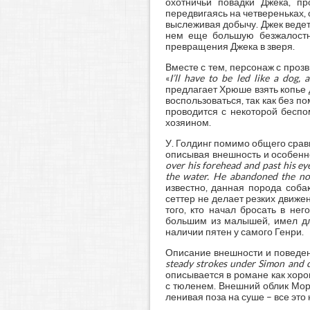
охотничьи повадки Джека, п
передвигаясь на четвереньках, 
выслеживая добычу. Джек ведет
нем еще большую безжалостно
превращения Джека в зверя.
Вместе с тем, персонаж с прозв
«
I’ll have to be led like a dog,
предлагает Хрюше взять копье 
воспользоваться, так как без 
проводится с некоторой беспо
хозяином.
У. Голдинг помимо общего сравн
описывая внешность и особенн
over his forehead and past his ey
the water. He abandoned the nois
известно, данная порода соба
сеттер не делает резких движен
того, кто начал бросать в не
большим из малышей, имел дл
наличии пятен у самого Генри.
Описание внешности и поведен
steady strokes under Simon and cr
описывается в романе как хоро
с тюленем. Внешний облик Мори
ленивая поза на суше – все эт