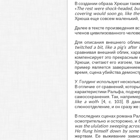
В создании образа Хрюши такж
«
The rest were shock-headed, but 
covering would soon go, like the 
Хрюша еще совсем маленький, 
Далее в тексте произведения 
членов цивилизованного челове
Для описания внешнего облик
twitched a bit, like a pig’s after 
сравнивая внешний облик, хар
компенсирует это прекрасным 
Хрюши, считают его изгоем, та
пример является завершением
время, сцена убийства демонст
У. Голдинг использует несколь
В отличие от сравнений, котор
характеристики Ральфа, подчер
самосохранения. Так, например
like a wolf
» [4, с. 103]. В д
слюноотделение, и он сразу же
В последних сценах романа Рал
осмотрительно и осторожно, и 
was the ululation sweeping across
He flung himself down by some 
жертвам. Ее выживание завис