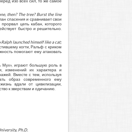
перед изо всех сил, то же самое
e, then? The tree? Burst the line
план спасения и сравнивает свои
 прорвал цепь кабан, которого
действует быстро и решительно.
«
Ralph launched himself like a cat;
устившему когти, Ральф с криком
ижность помогают ему атаковать
 Мух», играют большую роль в
и, изменений их характера и
ажей. Вместе с тем, используя
дать образ современного ему
 жизнь вдали от цивилизации,
тво к зверствам и одичанию.
niversity, Ph.D.