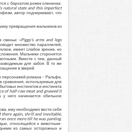
ся с бархатом рожек олененка:
s natural state and this imperfect
орфизм, автор подчеркивает, что
.
мику превращения мальчиков из
 свиньи: «
Piggy’s arms and legs
проводит множество параллелей,
клюж, имеет слабое зрение, но
сложения. Мальчики сторонятся
ивотными. Вместе с тем, данный
азводимым для забоя. В то же
ращение в зверей.
ых персонажей романа – Ральфа.
ые сравнения, используемые для
бытовых инстинктов и инстинкта
ece of half-raw meat and gnawed it
а у него начинается обильное
ова, ему необходимо вести себя
 there again, shrill and inevitable,
ran once more till he was panting.
адью, относящейся к животным-
одними из самых осторожных и