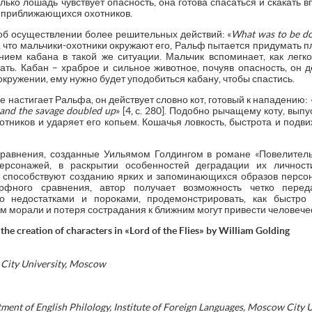
ько лошадь чувствует опасность, она готова спасаться и скакать в
и приближающихся охотников.
 об осуществлении более решительных действий: «
What was to be don
ая, что мальчики-охотники окружают его, Ральф пытается придумать 
ием кабана в такой же ситуации. Мальчик вспоминает, как легко
ать. Кабан – храброе и сильное животное, почуяв опасность, он 
окружении, ему нужно будет уподобиться кабану, чтобы спастись.
е настигает Ральфа, он действует словно кот, готовый к нападению: 
, and the savage doubled up
» [4, с. 280]. Подобно рычащему коту, вып
отников и ударяет его копьем. Кошачья ловкость, быстрота и подв
равнения, созданные Уильямом Голдингом в романе «Повелитель
ерсонажей, в раскрытии особенностей деградации их личност
 способствуют созданию ярких и запоминающихся образов персон
рфного сравнения, автор получает возможность четко пере
о недостатками и пороками, продемонстрировать, как быстро
 морали и потеря сострадания к ближним могут привести человечес
the creation of characters in «Lord of the Flies» by William Golding
 City University, Moscow
ment of English Philology, Institute of Foreign Languages, Moscow City U