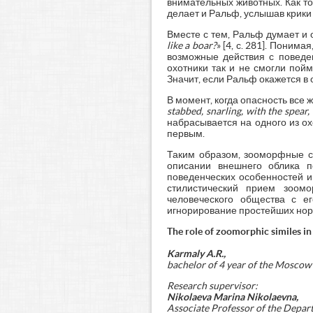
внимательных животных. Как тол
делает и Ральф, услышав крик
Вместе с тем, Ральф думает и
like a boar?
» [4, с. 281]. Поним
возможные действия с поведен
охотники так и не смогли пойм
Значит, если Ральф окажется в 
В момент, когда опасность все ж
stabbed, snarling, with the spear
набрасывается на одного из ох
первым.
Таким образом, зооморфные с
описании внешнего облика п
поведенческих особенностей и
стилистический прием зоомо
человеческого общества с ег
игнорирование простейших норм
The role of zoomorphic similes in 
Karmaly A.R.,
bachelor of 4 year of the Moscow
Research supervisor:
Nikolaeva Marina Nikolaevna,
Associate Professor of the Depart