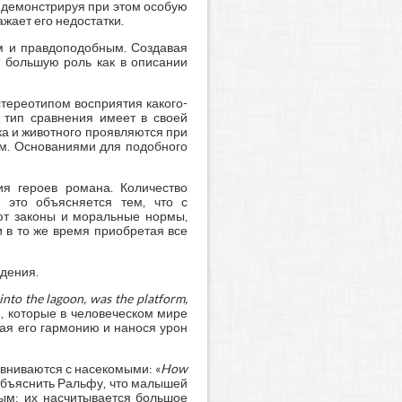
, демонстрируя при этом особую
жает его недостатки.
им и правдоподобным. Создавая
т большую роль как в описании
тереотипом восприятия какого-
т тип сравнения имеет в своей
а и животного проявляются при
ым. Основаниями для подобного
я героев романа. Количество
 это объясняется тем, что с
ют законы и моральные нормы,
 в то же время приобретая все
дения.
 into the lagoon, was the platform,
м, которые в человеческом мире
ая его гармонию и нанося урон
вниваются с насекомыми: «
How
 объяснить Ральфу, что малышей
мым: их насчитывается большое