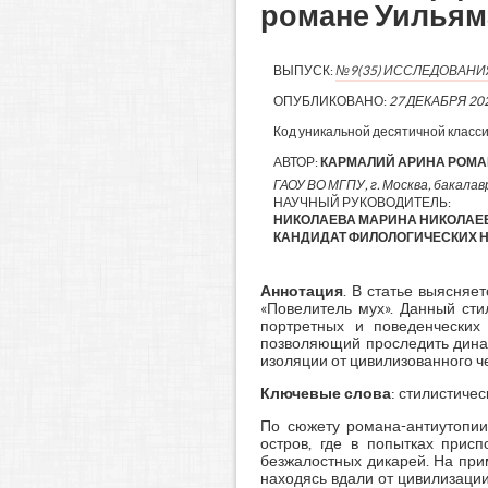
романе Уильям
ВЫПУСК:
№9(35) ИССЛЕДОВАН
ОПУБЛИКОВАНО:
27 ДЕКАБРЯ 20
Код уникальной десятичной класс
АВТОР:
КАРМАЛИЙ АРИНА РОМ
ГАОУ ВО МГПУ, г. Москва, бакалавр
НАУЧНЫЙ РУКОВОДИТЕЛЬ:
НИКОЛАЕВА МАРИНА НИКОЛАЕВ
КАНДИДАТ ФИЛОЛОГИЧЕСКИХ Н
Аннотация
. В статье выясняе
«Повелитель мух». Данный сти
портретных и поведенческих
позволяющий проследить динам
изоляции от цивилизованного ч
Ключевые слова
: стилистиче
По сюжету романа-антиутопии
остров, где в попытках прис
безжалостных дикарей. На при
находясь вдали от цивилизаци