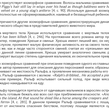
е присутствует зооморфное сравнение. Волосы мальчика сравнивают
Piggy’s hair still lay in wisps over his head as though baldness were hi
velvet on a young stag’s antlers
» [4, с. 90]. Используя данный зоом
полностью не сформировавшийся, наивный и беззащитный ребенок
встречаются другие зооморфные сравнения, демонстрирующие дина
ческого общества в представителей дикого животного мира.
а мертвого тела Хрюши используется сравнение с мертвым телом
it has been killed
» [4, с. 246]. На протяжении всего романа автор 
актер, поведение Хрюши и свиньи: Хрюша имеет лишний вес, он неу
слухом, проявляет малую физическую активность из-за своего тело
к же, как и люди часто сторонятся свиней, считая их «грязными» ж
 данной линии сравнения, Хрюша умирает аналогично свиньям, р
рирует высшую степень одичания мальчиков, их окончательное прев
ко зооморфных сравнений при описании поведения одного из главн
ые автор применяет для описания других персонажей книги, образн
кивают не жестокость Ральфа, а проявление механизма работы его 
, Ральф сравнивается с волком: «
Ralph’s dribbled... He accepted a pi
анном примере, Ральф испытывает сильный голод, при виде мяс
 жадно накидывается на еду.
ьфу приходится прятаться от одичавших мальчиков в зарослях остр
быть готовым бежать изо всех сил при приближении опасности: «
And
 the island. At that sound he shied like a horse among the creepers and 
ferns
» [4, с. 281]. В данном примере Ральф сравнивается с лош
ит от инстинкта спасения бегством, поэтому лошади являются 