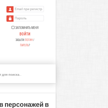
Email при регистрации
Пароль
ЗАПОМНИТЬ МЕНЯ
ВОЙТИ
ЗАБЫЛИ
ЛОГИН
/
ПАРОЛЬ
?
П
О
И
С
К
в персонажей в