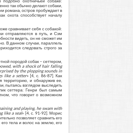
 подобно охотничьей собаке:
менно так обычно делают собаки,
ии романа, остров пробуждает в
ак охота способствует началу
тоже сравнивает себя с собакой:
ики отправляются в путь, и Сэм
бности видеть, он не сможет им
но. В данном случае, параллель
риходится следовать строго за
етной породой собак – сеттером,
owed, with a shock of hair falling
urprised by the plopping sounds in
 like a setter
» [4, с. 86-87]. Как
я территорию, и обнаружив ее,
нри, пытаясь взглядом выследить
блик сеттера: Генри был самым
ном, что говорит о возможном
maining and playing, he swam with
 like a seal
» [4, с. 91-92]. Морис
ительно позволяет сравнить его
его тела и волос на землю, его