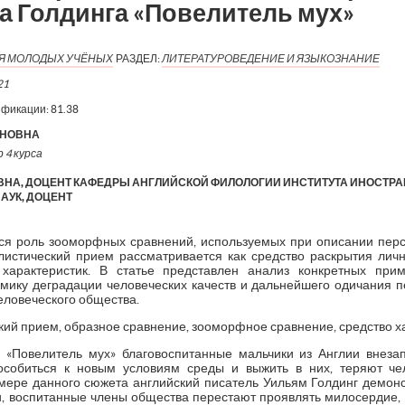
а Голдинга «Повелитель мух»
ИЯ МОЛОДЫХ УЧЁНЫХ
РАЗДЕЛ:
ЛИТЕРАТУРОВЕДЕНИЕ И ЯЗЫКОЗНАНИЕ
21
ификации:
81.38
АНОВНА
 4 курса
НА, ДОЦЕНТ КАФЕДРЫ АНГЛИЙСКОЙ ФИЛОЛОГИИ ИНСТИТУТА ИНОСТРАН
АУК, ДОЦЕНТ
тся роль зооморфных сравнений, используемых при описании пер
листический прием рассматривается как средство раскрытия лич
 характеристик. В статье представлен анализ конкретных при
ику деградации человеческих качеств и дальнейшего одичания 
еловеческого общества.
ский прием, образное сравнение, зооморфное сравнение, средство 
 «Повелитель мух» благовоспитанные мальчики из Англии внез
пособиться к новым условиям среды и выжить в них, теряют ч
мере данного сюжета английский писатель Уильям Голдинг демонст
и, воспитанные члены общества перестают проявлять милосердие,