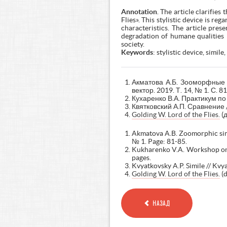
Annotation
. The article clarifie
Flies». This stylistic device is r
characteristics. The article pres
degradation of humane qualities i
society.
Keywords
: stylistic device, simil
Акматова А.Б. Зооморфные 
вектор. 2019. Т. 14, № 1. С. 81
Кухаренко В.А. Практикум по с
Квятковский А.П. Сравнение /
Golding W. Lord of the Flies.
(д
Akmatova A.B. Zoomorphic siml
№ 1. Page: 81-85.
Kukharenko V.A. Workshop on t
pages.
Kvyatkovsky A.P. Simile // Kvy
Golding W. Lord of the Flies.
(d
НАЗАД