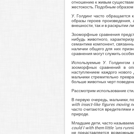
отношению к живым существам в
жестокость. Подобным образом 
У. Голдинг часто обращается 
образы героев произведения, 
внешности, так и в раскрытии л
Зооморфные сравнения предста
нибудь животного, характериз
семантике компонент, связанн
наличии общего для них призн
сравнения могут служить особен
Используемые У. Голдингом 
зооморфных сравнений в опи
наступлением каждого нового
мальчики стремительно превра
больше животных черт поведен
Рассмотрим использование сти
В первую очередь, мальчики, п
with insect-like figures moving ne
часто считаются вредителями 
природе.
Младшие дети, часто называемы
could I with them little ’uns runni
не представляется возможным 