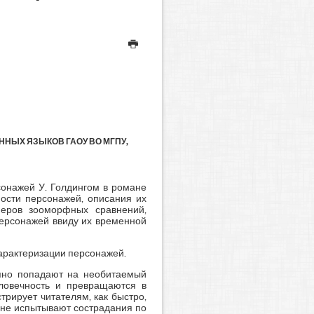
НЫХ ЯЗЫКОВ ГАОУ ВО МГПУ,
сонажей У. Голдингом в романе
ности персонажей, описания их
меров зооморфных сравнений,
персонажей ввиду их временной
характеризации персонажей.
апно попадают на необитаемый
еловечность и превращаются в
рирует читателям, как быстро,
 не испытывают сострадания по