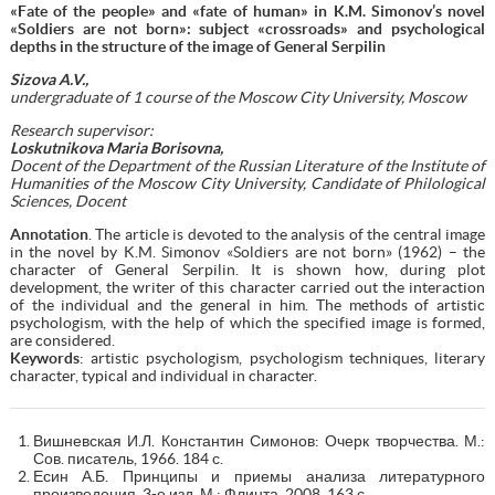
«Fate of the people» and «fate of human» in K.M. Simonov’s novel
«Soldiers are not born»: subject «crossroads» and psychological
depths in the structure of the image of General Serpilin
Sizova A.V.,
undergraduate of 1 course of the Moscow City University, Moscow
Research supervisor:
Loskutnikova Maria Borisovna,
Docent of the Department of the Russian Literature of the Institute of
Humanities of the Moscow City University, Candidate of Philological
Sciences, Docent
Annotation
. The article is devoted to the analysis of the central image
in the novel by K.M. Simonov «Soldiers are not born» (1962) – the
character of General Serpilin. It is shown how, during plot
development, the writer of this character carried out the interaction
of the individual and the general in him. The methods of artistic
psychologism, with the help of which the specified image is formed,
are considered.
Keywords
: artistic psychologism, psychologism techniques, literary
character, typical and individual in character.
Вишневская И.Л. Константин Симонов: Очерк творчества. М.:
Сов. писатель, 1966. 184 с.
Есин А.Б. Принципы и приемы анализа литературного
произведения. 3-е изд. М.: Флинта, 2008. 163 с.