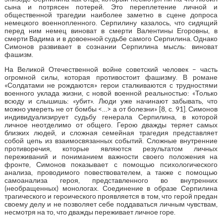
сына и потрясен потерей. Это переплетение личной и
общественной трагедии наиболее заметно в сцене допроса
немецкого военнопленного. Серпилину казалось, что сидящий
перед ним немец виноват в смерти Валентины Егоровны, в
смерти Вадима и в довоенной судьбе самого Серпилина. Однако
Симонов развивает в сознании Серпилина мысль: виноват
фашизм.
На Великой Отечественной войне советский человек – часть
огромной силы, которая противостоит фашизму. В романе
«Солдатами не рождаются» герои сталкиваются с трудностями
военного уклада жизни, с новой военной реальностью: «Только
всюду и слышишь: «убит». Люди уже начинают забывать, что
можно умереть не от бомбы <…> а от болезни» [8, с. 91]. Симонов
индивидуализирует судьбу генерала Серпилина, в которой
личное неотделимо от общего. Герою дважды теряет самых
близких людей, и сложная семейная трагедия представляет
собой цепь из взаимосвязанных событий. Сложные внутренние
противоречия, которые являются результатом личных
переживаний и пониманием важности своего положения на
фронте, Симонов показывает с помощью психологического
анализа, проводимого повествователем, а также с помощью
самоанализа героя, представленного во внутренних
(необращенных) монологах. Соединение в образе Серпилина
трагического и героического проявляется в том, что герой предан
своему делу и не позволяет себе поддаваться личным чувствам,
несмотря на то, что дважды переживает личное горе.