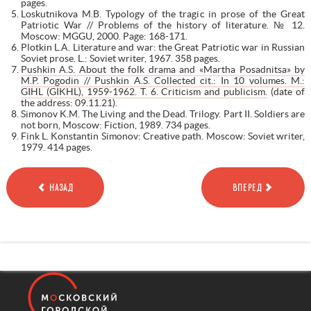
pages.
Loskutnikova M.B. Typology of the tragic in prose of the Great
Patriotic War // Problems of the history of literature. № 12.
Moscow: MGGU, 2000. Page: 168-171.
Plotkin L.A. Literature and war: the Great Patriotic war in Russian
Soviet prose. L.: Soviet writer, 1967. 358 pages.
Pushkin A.S. About the folk drama and «Martha Posadnitsa» by
M.P. Pogodin // Pushkin A.S. Collected cit.: In 10 volumes. M.:
GIHL (GIKHL), 1959-1962. T. 6. Criticism and publicism.
(date of
the address: 09.11.21).
Simonov K.M. The Living and the Dead. Trilogy. Part II. Soldiers are
not born, Moscow: Fiction, 1989. 734 pages.
Fink L. Konstantin Simonov: Creative path. Moscow: Soviet writer,
1979. 414 pages.
НАЗАД
ВПЕРЕД