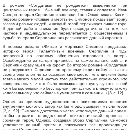
В романе «Солдатами не рождается» выделяются три
центральных героя – бывший военкор, ставший солдатом, Иван
Синцов, генерал Серпилин и военврач Таня Овсянникова. Как и в
первом романе «Живые и мертвые», Симонов показывает войну
глазами разных людей, и каждый герой переживает личное горе.
В данной работе внимание будет сосредоточено на том, как
частное и индивидуальное переплетается с общественным в
судьбе генерала Серпилина, как развивается данный характер.
В первом романе «Живые и мертвые» Симонов представил
историю героя. Талантливый военный, Серпилин в годы
репрессий по ложному обвинению отправлен в лагерь.
Освобождение из лагеря пришлось на самое начало войны, и
Серпилин сразу ушел на фронт. Во втором романе «Солдатами
не рождаются» Серпилин по-прежнему видит войну с высоты
своего опыта, он четко осознает свое место: «его дивизия была
всего-навсего малой частью того действительно огромного, что
совершалось <…> это было возвышающее душу чувство своей
хотя бы маленькой, но бесспорной причастности к чему-то такому
колоссальному, что сейчас не умещается в сознании…» [8, с. 12].
Одним из приемов художественного психологизма является
внутренний монолог, автор как бы «подслушивает» мысли героя
[2, с. 59]. Симонов достаточно часто использует данный прием,
чтобы отразить определенный психологический процесс в
сознании героя. Однако, создавая образ Серпилина, Симонов
усложняет данный прием и показывает всё происходящее
глазами Серпилина, хотя прямого внутреннего монолога героя в