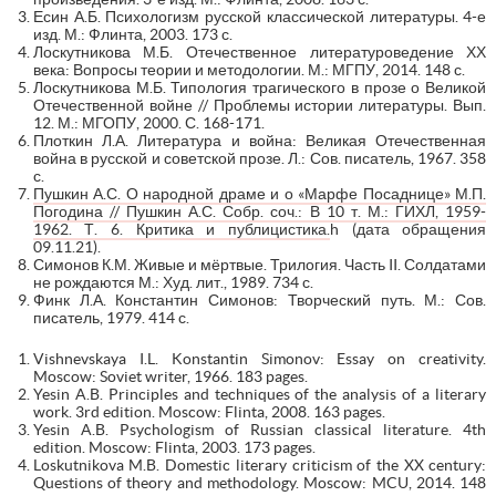
Есин А.Б. Психологизм русской классической литературы. 4-е
изд. М.: Флинта, 2003. 173 с.
Лоскутникова М.Б. Отечественное литературоведение ХХ
века: Вопросы теории и методологии. М.: МГПУ, 2014. 148 с.
Лоскутникова М.Б. Типология трагического в прозе о Великой
Отечественной войне // Проблемы истории литературы. Вып.
12. М.: МГОПУ, 2000. С. 168-171.
Плоткин Л.А. Литература и война: Великая Отечественная
война в русской и советской прозе. Л.: Сов. писатель, 1967. 358
с.
Пушкин А.С. О народной драме и о «Марфе Посаднице» М.П.
Погодина // Пушкин А.С. Собр. соч.: В 10 т. М.: ГИХЛ, 1959-
1962. Т. 6. Критика и публицистика.
h (дата обращения
09.11.21).
Симонов К.М. Живые и мёртвые. Трилогия. Часть II. Солдатами
не рождаются М.: Худ. лит., 1989. 734 с.
Финк Л.А. Константин Симонов: Творческий путь. М.: Сов.
писатель, 1979. 414 с.
Vishnevskaya I.L. Konstantin Simonov: Essay on creativity.
Moscow: Soviet writer, 1966. 183 pages.
Yesin A.B. Principles and techniques of the analysis of a literary
work. 3rd edition. Moscow: Flinta, 2008. 163 pages.
Yesin A.B. Psychologism of Russian classical literature. 4th
edition. Moscow: Flinta, 2003. 173 pages.
Loskutnikova M.B. Domestic literary criticism of the XX century:
Questions of theory and methodology. Moscow: MCU, 2014. 148