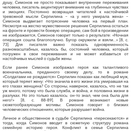
душу, Симонов не просто показывает внутренние переживания
человека, писатель акцентирует внимание на глубинных чувствах
и эмоциях. Постоянно возвращая читателей к настойчивой
тревожной мысли Серпилина – «а у него умирала жена» –
Симонов выдвигает потрясение человека на первый план.
Несмотря на жестко-мужественное решение Серпилина остаться
на фронте и провести боевую операцию, сам бой в произведении
не изображается, Симонов говорит только о результате: «Ночная
операция сошла благополучно. Бугор окружили и взяли…» [8, с.
73]. Для писателя важно показать одновременность
разномасштабных, казалось бы, состояний человека, который
погружен в свои переживания и не может избавиться от
настойчивых мыслей о судьбе жены.
Если ранее Симонов изображал героя как талантливого
военачальника, преданного своему делу, то в романе
«Солдатами не рождаются» Серпилин показан как любящий муж,
который теряет жену: «Что значила в его жизни эта умиравшая на
его глазах женщина? Со стороны, наверное, казалось, что не так
уж много, потому что была служба, и война, и половина жизни в
разлуках. Но это только казалось: он-то знал, чем она была для
него!» [8, с. 88-89]. В романе возникают новые
сюжетообразующие мотивы: Симонов говорит о близких
человеческих отношениях, которые разрушает война.
Личное и общественное в судьбе Серпилина «пересекаются» и
тогда, когда Симонов вводит в сюжетную структуру романа
семейную историю героя. Конфликт в семье Серпилина