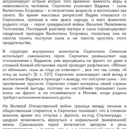
актуализирует острый вопрос того времени: важность веры в
невиновность человека. Серпилин усыновил Вадима – сына
Валентины Егоровны – в пятилетнем возрасте и воспитывал как
своего. Во время массовых репрессий Вадим отказался от
Серпилина, признав в нем врага народа, и взял фамилию
родного отца – героя гражданской войны Василия Яковлевича
Толстикова. Последний разговор матери и сына спровоцировал
сердечный припадок Валентины Егоровны, поскольку она не
смогла понять поступок сына и не смогла простить этого
предательства.
В структуре внутренних монологов Серпилина Симонов
использует самоанализ героя. Серпилин размышляет над
отношениями с Вадимом, уже вернувшись на фронт, но даже в
сложной боевой обстановке герой проводит рефлексию: «Яблоко
от яблоньки», «сын за отца не отвечает» ... все это так, слова. «А
отец за сына?» [8, с. 527]. Серпилин анализирует свой вклад в
воспитание Вадима и приходит к выводу, что поступки сына – это
проявление трусости. Серпилин ставит интересы своей страны
выше личной выгоды, поэтому он настойчиво призывает сына
ехать на фронт, а не отсиживаться в Москве, когда родина
требует исполнения военного долга.
На Великой Отечественной войне граница между личным и
общественным стирается, и Серпилин понимает, что в сложное
военное время его отлучка с фронта, из-под Сталинграда, –
щедрая возможность вернуться к нормальной (вневоенной)
жизни. Самоанализ героя вплетается автором в речь
повествователя: «…вызвать его <…> к умирающей жене было