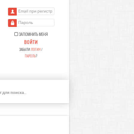
Email при регистрации
Пароль
ЗАПОМНИТЬ МЕНЯ
ВОЙТИ
ЗАБЫЛИ
ЛОГИН
/
ПАРОЛЬ
?
П
О
И
С
К