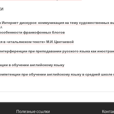
ки
 Интернет-дискурсе: коммуникация на тему художественных в
НА
 особенности франкофонных блогов
я в «итальянском тексте» М.И. Цветаевой
нтерференции при преподавании русского языка как иностран
ции в обучении английскому языку
омпетенции при обучении английскому языку в средней школе 
Полезные ссылки
Конта