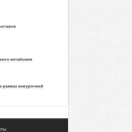
ыставок
ного китайским
в рамках внеурочной
кты