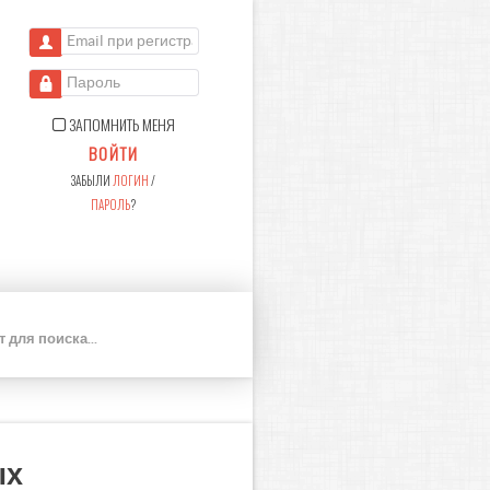
Email при регистрации
Пароль
ЗАПОМНИТЬ МЕНЯ
ВОЙТИ
ЗАБЫЛИ
ЛОГИН
/
ПАРОЛЬ
?
П
О
И
С
К
ых