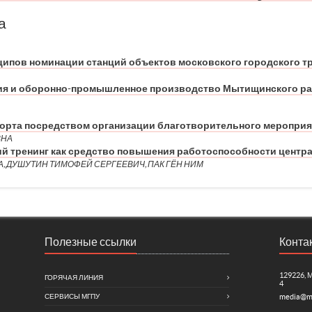
а
ипов номинации станций объектов московского городского т
я и оборонно-промышленное производство Мытищинского ра
орта посредством организации благотворительного мероприя
ВНА
й тренинг как средство повышения работоспособности центр
, ДУШУТИН ТИМОФЕЙ СЕРГЕЕВИЧ, ПАК ГЁН НИМ
Полезные ссылки
Конта
129226, 
ГОРЯЧАЯ ЛИНИЯ
4
СЕРВИСЫ МГПУ
media@m