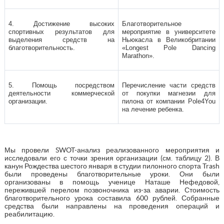
4. Достижение высоких
Благотворительное
спортивных результатов для
мероприятие в университете
выделения средств на
Ньюкасла в Великобритании
благотворительность.
«Longest Pole Dancing
Marathon».
5. Помощь посредством
Перечисление части средств
деятельности коммерческой
от покупки магнезии для
организации.
пилона от компании Pole4You
на лечение ребенка.
Мы провели SWOT-анализ реализованного мероприятия и
исследовали его с точки зрения организации (см. таблицу 2). В
канун Рождества шестого января в студии пилонного спорта Trash
были проведены благотворительные уроки. Они были
организованы в помощь ученице Наташе Нефедовой,
пережившей перелом позвоночника из-за аварии. Стоимость
благотворительного урока составила 600 рублей. Собранные
средства были направлены на проведения операций и
реабилитацию.