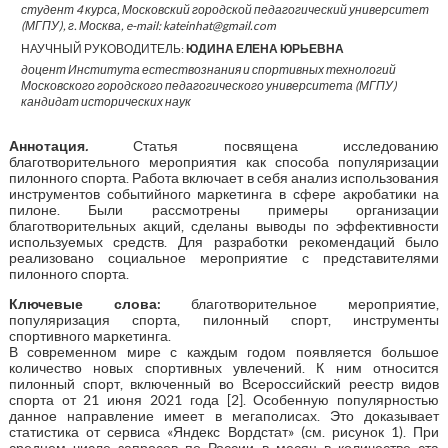
студент 4 курса, Московский городской педагогический университет
(МГПУ), г. Москва, e-mail: kateinhat@gmail.com
НАУЧНЫЙ РУКОВОДИТЕЛЬ:
ЮДИНА ЕЛЕНА ЮРЬЕВНА
доцент Института естествознания и спортивных технологий
Московского городского педагогического университета (МГПУ)
кандидат исторических наук
Аннотация
.
Статья посвящена исследованию
благотворительного мероприятия как способа популяризации
пилонного спорта. Работа включает в себя анализ использования
инструментов событийного маркетинга в сфере акробатики на
пилоне. Были рассмотрены примеры организации
благотворительных акций, сделаны выводы по эффективности
используемых средств. Для разработки рекомендаций было
реализовано социальное мероприятие с представителями
пилонного спорта.
Ключевые слова:
благотворительное мероприятие,
популяризация спорта, пилонный спорт, инструменты
спортивного маркетинга.
В современном мире с каждым годом появляется большое
количество новых спортивных увлечений. К ним относится
пилонный спорт, включенный во Всероссийский реестр видов
спорта от 21 июня 2021 года [2]. Особенную популярностью
данное направление имеет в мегаполисах. Это доказывает
статистика от сервиса «Яндекс Вордстат» (см. рисунок 1). При
среднем числе запросов по России в месяц в количестве ста