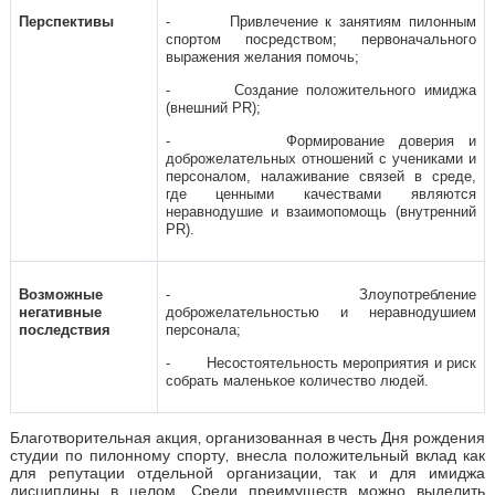
Перспективы
- Привлечение к занятиям пилонным
спортом посредством; первоначального
выражения желания помочь;
- Создание положительного имиджа
(внешний PR);
- Формирование доверия и
доброжелательных отношений с учениками и
персоналом, налаживание связей в среде,
где ценными качествами являются
неравнодушие и взаимопомощь (внутренний
PR).
Возможные
- Злоупотребление
негативные
доброжелательностью и неравнодушием
последствия
персонала;
- Несостоятельность мероприятия и риск
собрать маленькое количество людей.
Благотворительная акция, организованная в честь Дня рождения
студии по пилонному спорту, внесла положительный вклад как
для репутации отдельной организации, так и для имиджа
дисциплины в целом. Среди преимуществ можно выделить