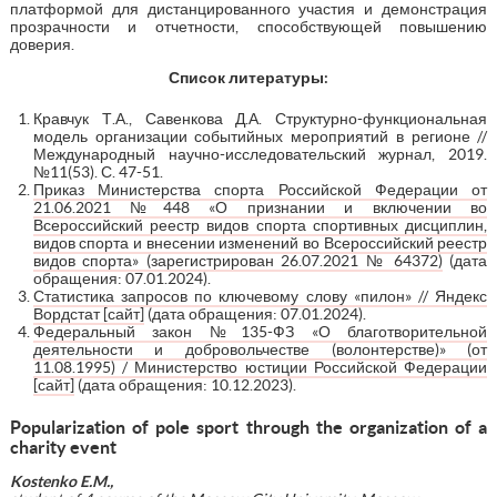
платформой для дистанцированного участия и демонстрация
прозрачности и отчетности, способствующей повышению
доверия.
Список литературы:
Кравчук Т.А., Савенкова Д.А. Структурно-функциональная
модель организации событийных мероприятий в регионе //
Международный научно-исследовательский журнал, 2019.
№11(53). С. 47-51.
Приказ Министерства спорта Российской Федерации от
21.06.2021 №448 «О признании и включении во
Всероссийский реестр видов спорта спортивных дисциплин,
видов спорта и внесении изменений во Всероссийский реестр
видов спорта» (зарегистрирован 26.07.2021 № 64372)
(дата
обращения: 07.01.2024).
Статистика запросов по ключевому слову «пилон» // Яндекс
Вордстат [сайт]
(дата обращения: 07.01.2024).
Федеральный закон №135-ФЗ «О благотворительной
деятельности и добровольчестве (волонтерстве)» (от
11.08.1995) / Министерство юстиции Российской Федерации
[сайт]
(дата обращения: 10.12.2023).
Popularization of pole sport through the organization of a
charity event
Kostenko E.M.,