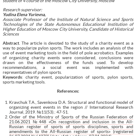
student of 4 course
of the
Moscow City University, Moscow
Research supervisor:
Yudina Elena Yurievna,
Associate Professor of the Institute of Natural Science and Sports
Technologies of the State Autonomous Educational Institution of
Higher Education of Moscow
City University, Candidate of Historical
Sciences
Abstract
. The article is devoted to the study of a charity event as a
way to popularize pylon sports. The work includes an analysis of the
use of event marketing tools in the field of pole acrobatics. Examples
of organizing charity events were considered, conclusions were
drawn on the effectiveness of the funds used. To develop
recommendations, a social event was implemented with
representatives of pylon sports.
Keywords
: charity event, popularization of sports, pylon sports,
sports marketing tools.
References:
Kravchuk T.A., Savenkova D.A. Structural and functional model of
organizing event events in the region // International Research
Journal, 2019. №11(53).: 47-51.
Order of the Ministry of Sports of the Russian Federation of
21.06.2021 №448 «On recognition and inclusion in the All-
Russian register of sports of sports disciplines, sports and
amendments to the All-Russian register of sports» (registered