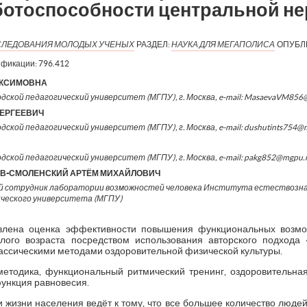
отоспособности центральной не
ИССЛЕДОВАНИЯ МОЛОДЫХ УЧЕНЫХ
РАЗДЕЛ:
НАУКА ДЛЯ МЕГАПОЛИСА
ОПУБЛ
ификации:
796.412
АКСИМОВНА
одской педагогический университет (МГПУ), г. Москва, e-mail: MasaevaVM856
ЕРГЕЕВИЧ
одской педагогический университет (МГПУ), г. Москва, e-mail: dushutints754@
одской педагогический университет (МГПУ), г. Москва, e-mail: pakg852@mgpu.
ОВ-СМОЛЕНСКИЙ АРТЁМ МИХАЙЛОВИЧ
й сотрудник лаборатории возможностей человека Института естествозна
ического университета (МГПУ)
авлена оценка эффективности повышения функциональных возмо
ого возраста посредством использования авторского подхода
классическими методами оздоровительной физической культуры.
методика, функциональный ритмический тренинг, оздоровительная
функция равновесия.
жизни населения ведёт к тому, что все большее количество людей