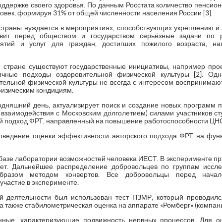
ддержке своего здоровья. По данным Росстата количество пенсион
ловек, формируя 31% от общей численности населения России [3].
 страны нуждается в мероприятиях, способствующих укреплению 
авит перед обществом и государством серьёзные задачи по 
ятий и услуг для граждан, достигших пожилого возраста, н
стране существуют государственные инициативы, например прое
чные подходы оздоровительной физической культуры [2]. Одна
тельной физической культуры не всегда с интересом воспринимаю
 физическим кондициям.
годняшний день, актуализирует поиск и создание новых программ 
ах взаимодействия с Московским долголетием) силами участников с
й подход ФРТ, направленный на повышение работоспособности ЦН
оведение оценки эффективности авторского подхода ФРТ на фу
базе лаборатории возможностей человека ИЕСТ. В эксперименте пр
лет. Дальнейшее распределение добровольцев по группам исслед
образом методом конвертов. Все добровольцы перед начал
участие в эксперименте.
й деятельности был использован тест ПЗМР, который проводилс
 а также стабилометрическая оценка на аппарате «Ромберг» (компани
нные, характеризующие подвижность нервных процессов. Для о