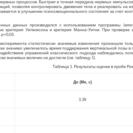
ервных процессов. Быстрая и точная передача нервных импульс
кций, позволяя контролировать движения тела и реагировать на 
ражается в улучшении психоэмоционального состояния за счет колл
енных данных производился с использованием программы Jamovi 
 критерия Уилкоксона и критерия Манна-Уитни. При проверке в
 p<0,05.
эксперимента статистически значимые изменения произошли толь
ески значимо увеличилось время поддержания вертикальной позы в п
 воздействием упражнений классического подхода наблюдались по
и значимых величин не достигли (см. таблицу 1).
Таблица 1. Результаты оценки в пробе Р
До (Ме, с)
3,39