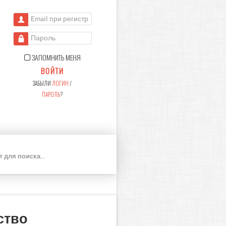
Email при регистрации
Пароль
ЗАПОМНИТЬ МЕНЯ
ВОЙТИ
ЗАБЫЛИ
ЛОГИН
/
ПАРОЛЬ
?
П
О
И
С
К
ство