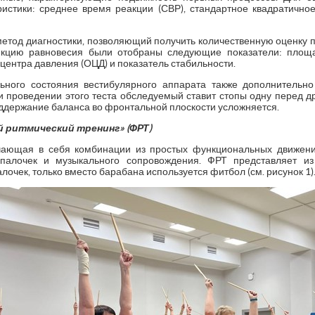
стики: среднее время реакции (СВР), стандартное квадратично
етод диагностики, позволяющий получить количественную оценку п
кцию равновесия были отобраны следующие показатели: площад
ентра давления (ОЦД) и показатель стабильности.
ного состояния вестибулярного аппарата также дополнительно
 проведении этого теста обследуемый ставит стопы одну перед др
поддержание баланса во фронтальной плоскости усложняется.
 ритмический тренинг» (ФРТ)
чающая в себя комбинации из простых функциональных движени
палочек и музыкального сопровождения. ФРТ представляет из
очек, только вместо барабана используется фитбол (см. рисунок 1)