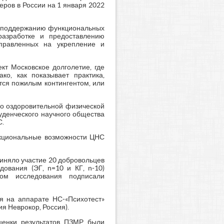
еров в России на 1 января 2022
и поддержанию функциональных
разработке и предоставлению
аправленных на укрепление и
кт Московское долголетие, где
ко, как показывает практика,
тся пожилым контингентом, или
по оздоровительной физической
туденческого научного общества
С.
нкциональные возможности ЦНС
иняло участие 20 добровольцев
ования (ЭГ, n=10 и КГ, n-10)
ом исследования подписали
я на аппарате НС-«Психотест»
я Неврокор, Россия).
ценки результатов ПЗМР были