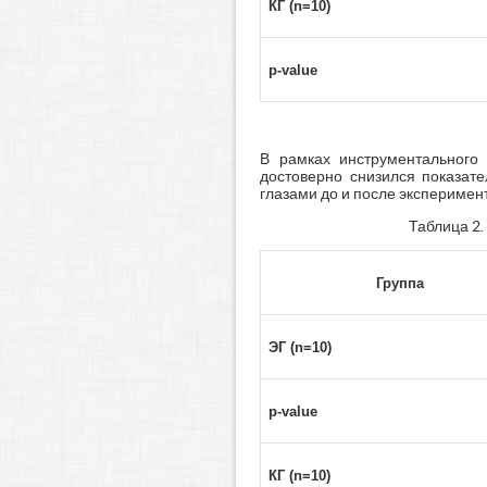
КГ
(n=
10
)
p-value
В рамках инструментального 
достоверно снизился показате
глазами до и после эксперимента
Таблица 2.
Группа
ЭГ
(n=10)
p-value
КГ
(n=
10
)