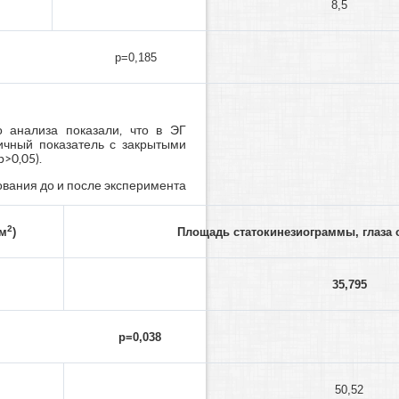
8,5
p=0,185
о анализа показали, что в ЭГ
тичный показатель с закрытыми
p>0,05).
ования до и после эксперимента
2
мм
)
Площадь статокинезиограммы, глаза 
35,795
p
=0,038
50,52