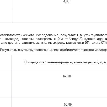
4,85
стабилометрического исследования результаты внутригрупповог
ль «площадь статокинезиограммы» (см. таблицу 2), однако иден
 не достиг статистически значимых результатов как в ЭГ, так и в КГ (
 Результаты внутригруппового анализа стабилометрического исслед
Площадь статокинезиограммы, глаза открыты (до, 
69,195
50,89