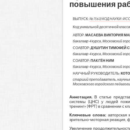
повышения раб
ВЫПУСК:
№7(63) КОД НАУКИ: 
Код уникальной десятичной класс
АВТОР:
МАСАЕВА ВИКТОРИЯ М
бакалавр 4 курса, Московский гор
СОАВТОР:
ДУШУТИН ТИМОФЕЙ С
бакалавр 4 курса, Московский гор
СОАВТОР:
ПАК ГЁН НИМ
бакалавр 4 курса, Московский гор
НАУЧНЫЙ РУКОВОДИТЕЛЬ:
КОТ
старший преподаватель, научны
Московского городского педагог
Аннотация.
В статье предст
системы (ЦНС) у людей пожил
тренинг» (ФРТ) в сравнении с 
Ключевые слова:
авторская 
зрительно-моторная реакция, 
Увеличение продолжительности 