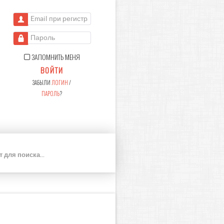
Email при регистрации
Пароль
ЗАПОМНИТЬ МЕНЯ
ВОЙТИ
ЗАБЫЛИ
ЛОГИН
/
ПАРОЛЬ
?
П
О
И
С
К