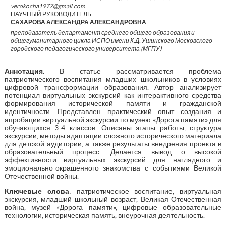
verokocha1977@gmail.com
НАУЧНЫЙ РУКОВОДИТЕЛЬ:
САХАРОВА АЛЕКСАНДРА АЛЕКСАНДРОВНА
преподаватель департамент среднего общего образования и
общегуманитарного цикла ИСПО имени К.Д. Ушинского Московского
городского педагогического университета (МГПУ)
Аннотация.
В статье рассматривается проблема
патриотического воспитания младших школьников в условиях
цифровой трансформации образования. Автор анализирует
потенциал виртуальных экскурсий как интерактивного средства
формирования исторической памяти и гражданской
идентичности. Представлен практический опыт создания и
апробации виртуальной экскурсии по музею «Дорога памяти» для
обучающихся 3-4 классов. Описаны этапы работы, структура
экскурсии, методы адаптации сложного исторического материала
для детской аудитории, а также результаты внедрения проекта в
образовательный процесс. Делается вывод о высокой
эффективности виртуальных экскурсий для наглядного и
эмоционально-окрашенного знакомства с событиями Великой
Отечественной войны.
Ключевые слова
: патриотическое воспитание, виртуальная
экскурсия, младший школьный возраст, Великая Отечественная
война, музей «Дорога памяти», цифровые образовательные
технологии, историческая память, внеурочная деятельность.