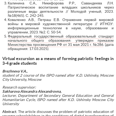
Калинина С.А., Никифорова Р.Р., Савандеева Л.Н.
Патриотическое воспитание младших школьников через
различные виды деятельности // Молодой ученый, 2023.
№18(465). С. 242-245.
Коваленко А.В., Петраш Е.В. Отражение первой мировой
войны в мировой художественной литературе // ИТНОУ:
информационные технологии в науке, образовании и
управлении, 2023. №2. С. 50-54.
Федеральный государственный образовательный стандарт
начального общего образования: утвержден приказом
Министерства просвещения РФ от 31 мая 2021 г. №286
. (дата
обращения: 17.03.2025).
Virtual excursion as a means of forming patriotic feelings in
3-4 grade students
Brezhneva V.A.,
student
of 2 course
of
the
ISPO
named
after
K
.
D
.
Ushinsky
,
Moscow
City
University
,
Moscow
Research supervisor:
Sakharova Alexandra Alexandrovna,
Lecturer, Department of Secondary General Education and General
Humanitarian Cycle, ISPO named after K.D. Ushinsky Moscow City
University
Abstract
. The article discusses the problem of patriotic education of
younger schoolchildren in the conditions of digital transformation of