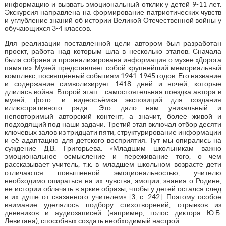
информацию и вызвать эмоциональный отклик у детей 9-11 лет.
Экскурсия направлена на формирование патриотических чувств
и углубление знаний об истории Великой Отечественной войны у
обучающихся 3-4 классов.
Для реализации поставленной цели автором был разработан
проект, работа над которым шла в несколько этапов. Сначала
была собрана и проанализирована информация о музее «Дорога
памяти». Музей представляет собой крупнейший мемориальный
комплекс, посвящённый событиям 1941-1945 годов. Его название
и содержание символизирует 1418 дней и ночей, которые
длилась война. Второй этап – самостоятельная поездка автора в
музей, фото- и видеосъёмка экспозиций для создания
иллюстративного ряда. Это дало нам уникальный и
неповторимый авторский контент, а значит, более живой и
подходящий под наши задачи. Третий этап включал отбор десяти
ключевых залов из тридцати пяти, структурирование информации
и её адаптацию для детского восприятия. Тут мы опирались на
суждение Д.В. Григорьева: «Младшим школьникам важно
эмоциональное осмысление и переживание того, о чем
рассказывает учитель, т.к. в младшем школьном возрасте дети
отличаются повышенной эмоциональностью, учителю
необходимо опираться на их чувства, эмоции, знания о Родине,
ее истории облачать в яркие образы, чтобы у детей остался след
в их душе от сказанного учителем» [3, с. 242]. Поэтому особое
внимание уделялось подбору стихотворений, отрывков из
дневников и аудиозаписей (например, голос диктора Ю.Б.
Левитана), способных создать необходимый настрой.