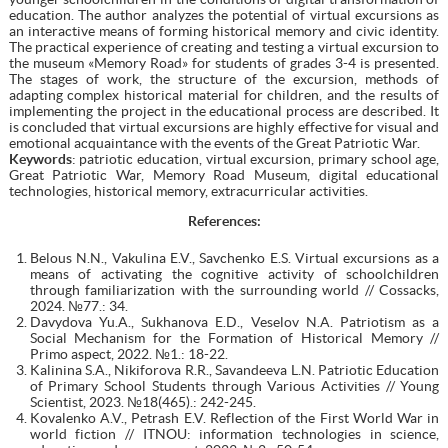
education. The author analyzes the potential of virtual excursions as
an interactive means of forming historical memory and civic identity.
The practical experience of creating and testing a virtual excursion to
the museum «Memory Road» for students of grades 3-4 is presented.
The stages of work, the structure of the excursion, methods of
adapting complex historical material for children, and the results of
implementing the project in the educational process are described. It
is concluded that virtual excursions are highly effective for visual and
emotional acquaintance with the events of the Great Patriotic War.
Keywords
: patriotic education, virtual excursion, primary school age,
Great Patriotic War, Memory Road Museum, digital educational
technologies, historical memory, extracurricular activities.
References:
Belous N.N., Vakulina E.V., Savchenko E.S. Virtual excursions as a
means of activating the cognitive activity of schoolchildren
through familiarization with the surrounding world // Cossacks,
2024. №77.: 34.
Davydova Yu.A., Sukhanova E.D., Veselov N.A. Patriotism as a
Social Mechanism for the Formation of Historical Memory //
Primo aspect, 2022. №1.: 18-22.
Kalinina S.A., Nikiforova R.R., Savandeeva L.N. Patriotic Education
of Primary School Students through Various Activities // Young
Scientist, 2023. №18(465).: 242-245.
Kovalenko A.V., Petrash E.V. Reflection of the First World War in
world fiction // ITNOU: information technologies in science,