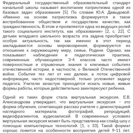
Федеральный государственный образовательный стандарт
начальной школы называет воспитание патриотизма одной из
базовых задач образования [5]. По словам Ю.А. Давыдовой:
«Именно на основе патриотизма формируется и такое
востребованное обществом и государством качество, как
гражданственность. В этом и проявляется одна из ведущих ролей
такого социального института, как образование» [2, с. 22]. С
детьми младшего школьного возраста эта задача приобретает
особую актуальность, так как именно в этот период
закладываются основы мировоззрения, формируются их
отношение к окружающему миру, семье, Родине. Однако, как
показывают наблюдения и педагогическая практика,
современные обучающиеся 3-4 классов часто имеют
поверхностные и отрывочные знания о ключевых событиях
отечественной истории, в частности, о Великой Отечественной
войне. События тех лет от них далеки, а поток цифровой
информации, часто недостоверной, только усложняет задачу
педагога. Учителю зачастую приходится искать новые, живые
формы работы, которые действительно заинтересуют ребенка.
Одной из таких форм стала виртуальная экскурсия. Е.В.
Александрова утверждает, что виртуальная экскурсия – это
форма обучения, сочетающая рассказ учителя с демонстрацией
наглядного материала: фотографий, репродукций,
видеофрагментов, аудиозаписей. В современных условиях
виртуальная экскурсия может быть представлена как слайд-шоу с
помощью компьютерных технологий. [1, с 33]. Такой формат
хорошо ложится на особенности восприятия детей 9-11 лет.