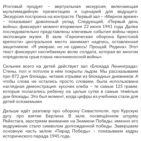
Итоговый продукт – виртуальная экскурсия, включающая
мультимедийную презентацию и сценарий для ведущего.
Экскурсия построена на контрасте. Первый зал – «Мирное время»
– показывает довоенный уклад. Следующий, «Первый день
войны», фиксирует момент вторжения 22 июня 1941 года. Далее
последовательно представлены ключевые события войны через
экспозиции музея. В зале «Героическая оборона Брестской
крепости» центральное место занимает надпись, оставленная
защитником: «Я умираю, но не сдаюсь! Прощай, Родина». Этот
текст фиксирует несгибаемую волю солдата, которая во многом
определила срыв плана «молниеносной войны».
Сильнее всего на детей действует зал «Блокада Ленинграда».
Стены, пол и потолок в нём покрыты льдом. Мы рассказываем
про 872 дня блокады, читаем отрывки из блокадных дневников. А
чтобы слова не остались просто словами, была использована
наглядная демонстрация: кусочек хлеба – те самые 125 грамм,
которые полагались ребенку на целые сутки в самые тяжёлые
дни блокады. Это был момент, когда цифры из учебника стали для
детей осязаемыми.
Дальше идёт разговор про оборону Севастополя, про Курскую
дугу, про взятие Берлина. В зале, посвящённом штурму
Рейхстага, заостряем внимание на Знамени Победы: именно его
водружение стало символом долгожданной победы. Завершаем
основную часть залом «Парад Победы» – показываем кадры
исторического парада 1945 года.