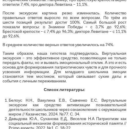
ответили 7,4%, про диктора Левитана – 11,1%.
После экскурсии картина резко изменилась. Количество
правильных ответов выросло по всем вопросам. По трём из
шести позиций результат достиг 100%. Самый большой рост
показали вопросы: о Знамени Победы – с 3,7% до 92,6%;
Брестской крепости – с 7,4% до 96,3%; дикторе Левитане – с 11,1%
до 92,6%.
В среднем количество верных ответов увеличилось на 74%.
Таким образом, наша гипотеза подтвердилась. Виртуальная
экскурсия – это эффективное средство, позволяющее не только
передать факты, но и вызвать эмоциональный отклик. А это и есть
основа для формирования патриотических чувств и для прочного
усвоения информации. Для младшего школьника эмоции
становятся тем мостиком, который связывает сухие даты и
события с личным переживанием.
Список литературы:
Белоус Н.Н., Вакулина Е.В., Савченко Е.С. Виртуальные
экскурсии как средство активизации познавательной
деятельности школьников через ознакомление с окружающим
миром // Казачество, 2024. №77. С. 34.
Давыдова Ю.А., Суханова Е.Д., Веселов Н.А Патриотизм как
социальный механизм формирования исторической памяти //
Primo aspectu, 2022. №1. С. 18-22.