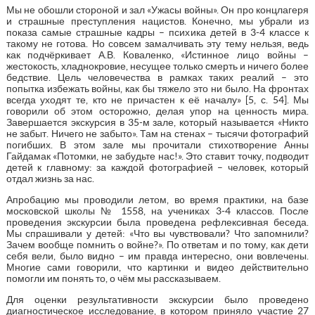
Мы не обошли стороной и зал «Ужасы войны». Он про концлагеря
и страшные преступления нацистов. Конечно, мы убрали из
показа самые страшные кадры – психика детей в 3-4 классе к
такому не готова. Но совсем замалчивать эту тему нельзя, ведь
как подчёркивает А.В. Коваленко, «Истинное лицо войны –
жестокость, хладнокровие, несущее только смерть и ничего более
бедствие. Цель человечества в рамках таких реалий – это
попытка избежать войны, как бы тяжело это ни было. На фронтах
всегда уходят те, кто не причастен к её началу» [5, с. 54]. Мы
говорили об этом осторожно, делая упор на ценность мира.
Завершается экскурсия в 35-м зале, который называется «Никто
не забыт. Ничего не забыто». Там на стенах – тысячи фотографий
погибших. В этом зале мы прочитали стихотворение Анны
Гайдамак «Потомки, не забудьте нас!». Это ставит точку, подводит
детей к главному: за каждой фотографией – человек, который
отдал жизнь за нас.
Апробацию мы проводили летом, во время практики, на базе
московской школы № 1558, на учениках 3-4 классов. После
проведения экскурсии была проведена рефлексивная беседа.
Мы спрашивали у детей: «Что вы чувствовали? Что запомнили?
Зачем вообще помнить о войне?». По ответам и по тому, как дети
себя вели, было видно – им правда интересно, они вовлечены.
Многие сами говорили, что картинки и видео действительно
помогли им понять то, о чём мы рассказываем.
Для оценки результативности экскурсии было проведено
диагностическое исследование, в котором приняло участие 27