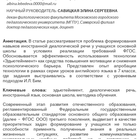
albina.lebedeva.0000@mail.ru
НАУЧНЫЙ РУКОВОДИТЕЛЬ:
САВИЦКАЯ ЭЛИНА СЕРГЕЕВНА
декан филологического факультета Московского городского
педагогического университета (МГПУ), Самарский филиал
доктор педагогических наук, доцент
Аннотация.
В статье рассматривается проблема формирования
навыков иностранной диалогической речи у учащихся основной
школы в условиях реализации требований ФГОС.
Обосновывается эффективность использования технологии
«Эдьютейнмент» как средства повышения мотивации и снижения
психологического барьера. Представлен опыт апробации
технологии в рамках серии уроков английского языка в 7 классе,
где задания выстраивались в соответствии с уровневым
подходом И.Л. Бим.
Ключевые слова:
эдьютейнмент, диалогическая речь,
иностранный язык, основная школа, методика обучения.
Современный этап развития отечественного образования,
регламентированный Федеральным государственным
образовательным стандартом основного общего образования
(далее – ФГОС ООО) третьего поколения, выдвигает в качестве
приоритетных задач формирование у учащихся не только
способности применять полученные знания в реальных
жизненных ситуациях, развитие коммуникативных
универсальных учебных действий, но и мотивации к