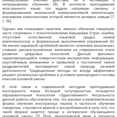
непрерывному обучению [8]. В контексте преподавания
иностранного языка эти задачи напрямую связаны с
формированием иноязычной коммуникативной компетенции,
ключевыми компонентами которой являются речевые навыки [7,
с. 36].
Однако, как показывает практика, именно обучение говорению
часто сопряжено с психологическими барьерами (страх ошибки,
отсутствие естественной языковой среды), низкой
вовлеченностью и формальным выполнением упражнений [6].
Не менее серьёзной проблемой является «клиповое мышление»,
ставшее распространённым явлением на современном этапе
развития цифровых технологий. Данный феномен,
характеризующийся поверхностным восприятием информации,
неустойчивым вниманием и привычкой к постоянной смене
раздражителей, противоречит самой природе речевой
деятельности. Традиционные методы не всегда эффективно
решают упомянутые проблемы в условиях разнородного состава
классов основной школы.
В этой связи в современной методике преподавания
иностранного языка большой популярностью пользуется
образовательная технология «Эдьютейнмент». Актуальность
данной работы обусловлена тем, что игровая и развлекательная
форма обучения иностранных языков, в частности обучение
говорению, становится важной и востребованной в силу того, что
такой формат кажется проще и интереснее обучающимся
основной школы [5]. Роль диалогической речи в процессе