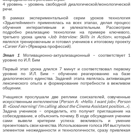
4 уровень – уровень свободной диалогической/монологической
речи.
В рамках экспериментальной серии уроков технология
«Эдьютейнмент» применялась на всех этапах, делая процесс
обучения интерактивным и увлекательным. Рассмотрим
подробно реализацию технологии на примере ключевого,
третьего урока цикла «
Job Interview: Skills in Action»
, который
являлся тренировочным и готовил учеников к итоговому проекту
«
Career Fair»
(Ярмарка профессий).
Этап 1
. Мотивационно-актуализационный – соответствует 1
уровню по И.Л. Бим
Первый этап урока длился 7 минут и соответствовал первому
уровню по И.Л. Бим – обучению реагированию на базе
диалогического единства. Задачей этапа являлась активизация
лексического опыта и формирование потребности в вежливом
общении.
Учащиеся прослушали две реплики соискателей, озвученные
искусственным интеллектом (
Person A: «Hello.
I want job»; Person
B: «Good morning! I'm calling about the Cinema Assistant position...
»).
Задача учеников – определить, кто получит приглашение на
собеседование, и объяснить почему. В ходе обсуждения ученики
сами вывели критерии успеха: вежливость и умение
презентовать свои качества. Использование голоса ИИ выступило
элементом неожиданности и технологичности, сразу привлекая