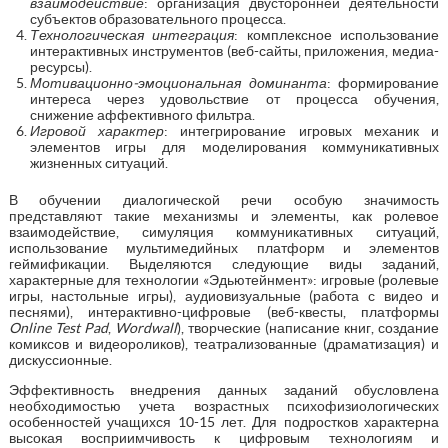
взаимодействие
: организация двусторонней деятельности
субъектов образовательного процесса.
Технологическая интеграция
: комплексное использование
интерактивных инструментов (веб-сайты, приложения, медиа-
ресурсы).
Мотивационно-эмоциональная доминанта
: формирование
интереса через удовольствие от процесса обучения,
снижение аффективного фильтра.
Игровой характер
: интегрирование игровых механик и
элементов игры для моделирования коммуникативных
жизненных ситуаций.
В обучении диалогической речи особую значимость
представляют такие механизмы и элементы, как ролевое
взаимодействие, симуляция коммуникативных ситуаций,
использование мультимедийных платформ и элементов
геймификации. Выделяются следующие виды заданий,
характерные для технологии «Эдьютейнмент»: игровые (ролевые
игры, настольные игры), аудиовизуальные (работа с видео и
песнями), интерактивно-цифровые (веб-квесты, платформы
Online
Test
Pad
,
Wordwall
), творческие (написание книг, создание
комиксов и видеороликов), театрализованные (драматизация) и
дискуссионные.
Эффективность внедрения данных заданий обусловлена
необходимостью учета возрастных психофизиологических
особенностей учащихся 10-15 лет. Для подростков характерна
высокая восприимчивость к цифровым технологиям и