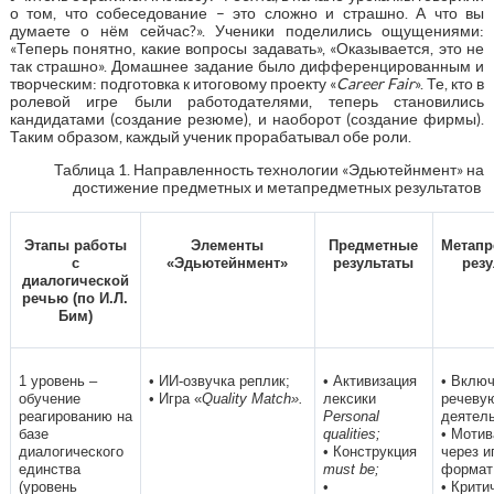
о том, что собеседование – это сложно и страшно. А что вы
думаете о нём сейчас?». Ученики поделились ощущениями:
«Теперь понятно, какие вопросы задавать», «Оказывается, это не
так страшно». Домашнее задание было дифференцированным и
творческим: подготовка к итоговому проекту «
Career Fair
». Те, кто в
ролевой игре были работодателями, теперь становились
кандидатами (создание резюме), и наоборот (создание фирмы).
Таким образом, каждый ученик прорабатывал обе роли.
Таблица 1. Направленность технологии «Эдьютейнмент» на
достижение предметных и метапредметных результатов
Этапы работы
Элементы
Предметные
Метапр
с
«Эдьютейнмент»
результаты
резу
диалогической
речью (по И.Л.
Бим)
1 уровень –
• ИИ-озвучка реплик;
• Активизация
• Включ
обучение
• Игра «
Quality Match».
лексики
речеву
реагированию на
Personal
деятель
базе
qualities;
• Мотив
диалогического
• Конструкция
через и
единства
must be;
формат
(уровень
•
• Крити