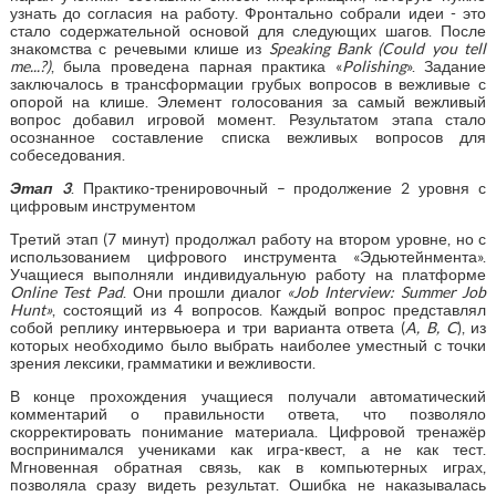
узнать до согласия на работу. Фронтально собрали идеи - это
стало содержательной основой для следующих шагов. После
знакомства с речевыми клише из
Speaking Bank (Could you tell
me...?)
, была проведена парная практика «
Polishing
». Задание
заключалось в трансформации грубых вопросов в вежливые с
опорой на клише. Элемент голосования за самый вежливый
вопрос добавил игровой момент. Результатом этапа стало
осознанное составление списка вежливых вопросов для
собеседования.
Этап 3
. Практико-тренировочный – продолжение 2 уровня с
цифровым инструментом
Третий этап (7 минут) продолжал работу на втором уровне, но с
использованием цифрового инструмента «Эдьютейнмента».
Учащиеся выполняли индивидуальную работу на платформе
Online Test Pad
. Они прошли диалог
«Job Interview: Summer Job
Hunt»
, состоящий из 4 вопросов. Каждый вопрос представлял
собой реплику интервьюера и три варианта ответа (
A, B, C
), из
которых необходимо было выбрать наиболее уместный с точки
зрения лексики, грамматики и вежливости.
В конце прохождения учащиеся получали автоматический
комментарий о правильности ответа, что позволяло
скорректировать понимание материала. Цифровой тренажёр
воспринимался учениками как игра-квест, а не как тест.
Мгновенная обратная связь, как в компьютерных играх,
позволяла сразу видеть результат. Ошибка не наказывалась