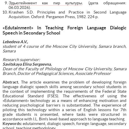
Эдьютейнмент как пир культуры
. (дата обращения:
06.03.2026).
Krashen S.D. Principles and Practice in Second Language
Acquisition. Oxford: Pergamon Press, 1982. 224 p.
«Edutainment» In Teaching Foreign Language Dialogic
Speech in Secondary School
Lebedeva A.V.,
student of 4 course
of the
Moscow City University, Samara branch,
Samara
Research supervisor:
Savitskaya Elina Sergeevna,
Dean of the Faculty of Philology of Moscow City University, Samara
Branch, Doctor of Pedagogical Sciences, Associate Professor
Abstract.
The article examines the problem of developing foreign
language dialogic speech skills among secondary school students in
the context of implementing the requirements of the Federal State
Educational Standard (FSES). The effectiveness of using the
«Edutainment» technology as a means of enhancing motivation and
reducing psychological barriers is substantiated. The experience of
piloting this technology within a series of English lessons for 7th
grade students is presented, where tasks were structured in
accordance with I.L. Bim's level-based approach to language teaching.
Keywords:
edutainment, dialogic speech, foreign language, secondary
school, teaching methodology.