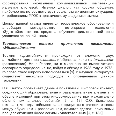
формирования иноязычной коммуникативной компетенции
является ключевой. Именно диалог, как форма общения,
наиболее полно соответствует реальным жизненным ситуациям
и требованиям ФГОС к практическому владению языком.
Целью данной статьи является теоретическое обоснование и
апробация методического потенциала технологии
«Эдьютейнмент» как средства обучения диалогической речи
учащихся основной школы.
Теоретические основы применения технологии
«Эдьютейнмент»
Термин «эдьютейнмент» происходит от сложения двух
английских терминов «
education
» (образование) и «
entertainment
»
(развлечение). Ни в России, ни в мире оно не имеет четкого
словарного определения, но, войдя в обиход в 1968 году, с 1973-
го слово стало широко использоваться [9]. В научной литературе
существует несколько подходов к определению данной
технологии.
О.Л. Гнатюк обозначает данным понятием «…цифровой контент,
соединяющий образовательные и развлекательные элементы и
обеспечивающий при этом информирование при максимально
облегчённом анализе событий» [3, с. 65]. О.О. Дьяконова
отмечает, что эдьютейнмент характеризуется отражением связи
между обучением и развлечением, помогая сделать привычный
процесс обучения более легким и увлекательным [4, с. 184].