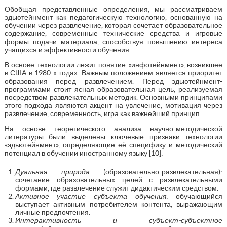
Обобщая представленные определения, мы рассматриваем
эдьютейнмент как педагогическую технологию, основанную на
обучении через развлечение, которая сочетает образовательное
содержание, современные технические средства и игровые
формы подачи материала, способствуя повышению интереса
учащихся и эффективности обучения.
В основе технологии лежит понятие «инфотейнмент», возникшее
в США в 1980-х годах. Важным положением является приоритет
образования перед развлечением. Перед эдьютейнмент-
программами стоит ясная образовательная цель, реализуемая
посредством развлекательных методик. Основными принципами
этого подхода являются акцент на увлечение, мотивация через
развлечение, современность, игра как важнейший принцип.
На основе теоретического анализа научно-методической
литературы были выделены ключевые признаки технологии
«эдьютейнмент», определяющие её специфику и методический
потенциал в обучении иностранному языку [10]:
Дуальная природа
(образовательно-развлекательная):
сочетание образовательных целей с развлекательными
формами, где развлечение служит дидактическим средством.
Активное участие субъекта обучения
: обучающийся
выступает активным потребителем контента, выражающим
личные предпочтения.
Интерактивность и субъект-субъектное