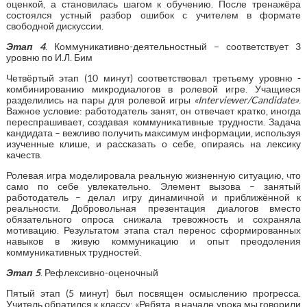
оценкой, а становилась шагом к обучению. После тренажёра
состоялся устный разбор ошибок с учителем в формате
свободной дискуссии.
Этап 4
. Коммуникативно-деятельностный – соответствует 3
уровню по И.Л. Бим
Четвёртый этап (10 минут) соответствовал третьему уровню -
комбинированию микродиалогов в ролевой игре. Учащиеся
разделились на пары для ролевой игры
«Interviewer/Candidate»
.
Важное условие: работодатель занят, он отвечает кратко, иногда
переспрашивает, создавая коммуникативные трудности. Задача
кандидата – вежливо получить максимум информации, используя
изученные клише, и рассказать о себе, опираясь на лексику
качеств.
Ролевая игра моделировала реальную жизненную ситуацию, что
само по себе увлекательно. Элемент вызова – занятый
работодатель – делал игру динамичной и приближённой к
реальности. Добровольная презентация диалогов вместо
обязательного опроса снижала тревожность и сохраняла
мотивацию. Результатом этапа стал перенос сформированных
навыков в живую коммуникацию и опыт преодоления
коммуникативных трудностей.
Этап 5
. Рефлексивно-оценочный
Пятый этап (5 минут) был посвящен осмыслению прогресса.
Учитель обратился к классу: «Ребята, в начале урока мы говорили