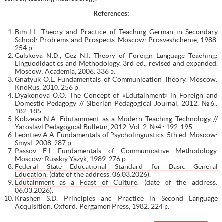
References
:
Bim I.L. Theory and Practice of Teaching German in Secondary
School: Problems and Prospects. Moscow: Prosveshchenie, 1988.
254 p.
Galskova N.D., Gez N.I. Theory of Foreign Language Teaching:
Linguodidactics and Methodology. 3rd ed., revised and expanded.
Moscow: Academia, 2006. 336 p.
Gnatyuk O.L. Fundamentals of Communication Theory. Moscow:
KnoRus, 2010. 256 p.
Dyakonova O.O. The Concept of «Edutainment» in Foreign and
Domestic Pedagogy // Siberian Pedagogical Journal, 2012. №6.:
182-185.
Kobzeva N.A. Edutainment as a Modern Teaching Technology //
Yaroslavl Pedagogical Bulletin, 2012. Vol. 2. №4.: 192-195.
Leontiev A.A. Fundamentals of Psycholinguistics. 5th ed. Moscow:
Smysl, 2008. 287 p.
Passov E.I. Fundamentals of Communicative Methodology.
Moscow: Russkiy Yazyk, 1989. 276 p.
Federal State Educational Standard for Basic General
Education
. (date of the address: 06.03.2026).
Edutainment as a Feast of Culture
. (date of the address:
06.03.2026).
Krashen S.D. Principles and Practice in Second Language
Acquisition. Oxford: Pergamon Press, 1982. 224 p.