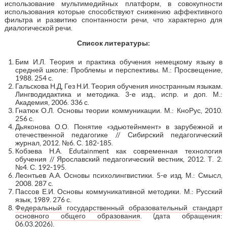
использование мультимедийных платформ, в совокупности
использования которые способствуют снижению аффективного
фильтра и развитию спонтанности речи, что характерно для
диалогической речи.
Список литературы:
Бим И.Л. Теория и практика обучения немецкому языку в
средней школе: Проблемы и перспективы. М.: Просвещение,
1988. 254 с.
Гальскова Н.Д, Гез Н.И. Теория обучения иностранным языкам.
Лингводидактика и методика. 3-е изд., испр. и доп. М.:
Академия, 2006. 336 с.
Гнатюк О.Л. Основы теории коммуникации. М.: КноРус, 2010.
256 с.
Дьяконова О.О. Понятие «эдьютейнмент» в зарубежной и
отечественной педагогике // Сибирский педагогический
журнал, 2012. №6. С. 182-185.
Кобзева Н.А. Edutainment как современная технология
обучения // Ярославский педагогический вестник, 2012. Т. 2.
№4. С. 192-195.
Леонтьев А.А. Основы психолингвистики. 5-е изд. М.: Смысл,
2008. 287 с.
Пассов Е.И. Основы коммуникативной методики. М.: Русский
язык, 1989. 276 с.
Федеральный государственный образовательный стандарт
основного общего образования
. (дата обращения:
06.03.2026).