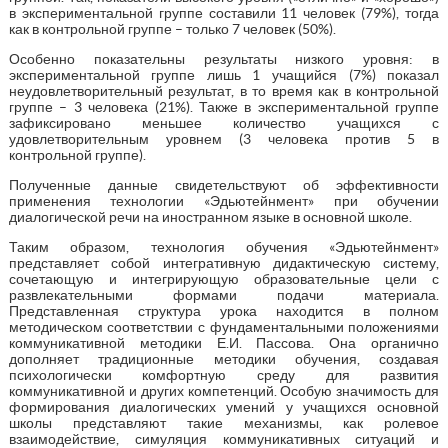
в экспериментальной группе составили 11 человек (79%), тогда
как в контрольной группе – только 7 человек (50%).
Особенно показательны результаты низкого уровня: в
экспериментальной группе лишь 1 учащийся (7%) показал
неудовлетворительный результат, в то время как в контрольной
группе – 3 человека (21%). Также в экспериментальной группе
зафиксировано меньшее количество учащихся с
удовлетворительным уровнем (3 человека против 5 в
контрольной группе).
Полученные данные свидетельствуют об эффективности
применения технологии «Эдьютейнмент» при обучении
диалогической речи на иностранном языке в основной школе.
Таким образом, технология обучения «Эдьютейнмент»
представляет собой интегративную дидактическую систему,
сочетающую и интегрирующую образовательные цели с
развлекательными формами подачи материала.
Представленная структура урока находится в полном
методическом соответствии с фундаментальными положениями
коммуникативной методики Е.И. Пассова. Она органично
дополняет традиционные методики обучения, создавая
психологически комфортную среду для развития
коммуникативной и других компетенций. Особую значимость для
формирования диалогических умений у учащихся основной
школы представляют такие механизмы, как ролевое
взаимодействие, симуляция коммуникативных ситуаций и