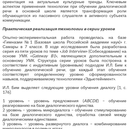
ориентация на актуальные культурные тренды. Ключевым
аспектом применения технологии при обучении диалогической
речи в основной школе является трансформация роли
обучающегося из пассивного слушателя в активного субъекта
коммуникации.
Практическая реализация технологии в серии уроков
Опытно-экспериментальная работа проводилась на базе
«Гимназии №1 (Базовая школа Российской академии наук)» г.
Самары в 7 классе. В ходе исследования была разработана
серия из пяти уроков по теме «
Job Interview
» (Собеседование) на
основе УМК «
Gateway B1
», являющимся дополнительным к
основному УМК. Структура серии уроков была построена в
соответствии с индуктивным (уровневым) подходом И.Л. Бим к
обучению диалогической речи, где каждый этап обучения
соответствует определенному уровню сформированности
навыков, поддерживаемому технологиями «Эдьютейнмент».
И.Л. Бим выделяет следующие уровни обучения диалогу [1, с.
176]:
1 уровень – уровень предложения (
ABCDE
) – обучение
реагированию на базе диалогического единства.
2 уровень – уровень микродиалога – обучение стимулированию
на базе диалогического единства, отработка связей между
диалогическими единствами.
3 уровень – уровень развернутого диалога – комбинирование
микродиалогов в ролевых играх.