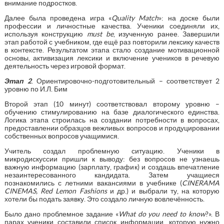
внимание подростков.
Далее была проведена игра «
Quality Match
»: на доске были
профессии и личностные качества. Ученики соединяли их,
используя конструкцию
must be
, изученную ранее. Завершили
этап работой с учебником, где ещё раз повторили лексику качеств
в контексте. Результатом этапа стало создание мотивационной
основы, активизация лексики и включение учеников в речевую
деятельность через игровой формат.
Этап 2
. Ориентировочно-подготовительный – соответствует 2
уровню по И.Л. Бим
Второй этап (10 минут) соответствовал второму уровню –
обучению стимулированию на базе диалогического единства.
Логика этапа строилась на создании потребности в вопросах,
предоставлении образцов вежливых вопросов и продуцировании
собственных вопросов учащимися.
Учитель создал проблемную ситуацию. Ученики в
микродискуссии пришли к выводу: без вопросов не узнаешь
важную информацию (зарплату, график) и создашь впечатление
незаинтересованного кандидата. Затем учащиеся
познакомились с летними вакансиями в учебнике (
CINERAMA
CINEMAS, Red Lemon Fashions
и др.) и выбрали ту, на которую
хотели бы подать заявку. Это создало личную вовлечённость.
Было дано проблемное задание «
What do you need to know
?». В
парах ученики составили список информации, которую нужно