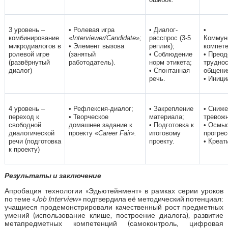
3 уровень –
• Ролевая игра
• Диалог-
•
комбинирование
«
Interviewer/Candidate»;
расспрос (3-5
Коммун
микродиалогов в
• Элемент вызова
реплик);
компете
ролевой игре
(занятый
• Соблюдение
• Прео
(развёрнутый
работодатель).
норм этикета;
трудно
диалог)
• Спонтанная
общени
речь.
• Иници
4 уровень –
• Рефлексия-диалог;
• Закрепление
• Сниж
переход к
• Творческое
материала;
тревожн
свободной
домашнее задание к
• Подготовка к
• Осмы
диалогической
проекту «
Career Fair».
итоговому
прогрес
речи (подготовка
проекту.
• Креат
к проекту)
Результаты и заключение
Апробация технологии «Эдьютейнмент» в рамках серии уроков
по теме «
Job Interview»
подтвердила её методический потенциал:
учащиеся продемонстрировали качественный рост предметных
умений (использование клише, построение диалога), развитие
метапредметных компетенций (самоконтроль, цифровая