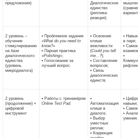
предложения)
Диалогическое
мышлен
единство
(сравне
(реплика-
вариант
реакция).
2 уровень –
• Проблемное задание
• Освоение
• Навык
обучение
«
What do you need to
клише
в паре;
стимулированию
know?»
вежливости
• Самок
на базе
• Парная практика
(
Could you tell
взаимок
диалогического
«
Polishing»;
me...?
);
•
единства
• Голосование за
• Составление
Коммун
(уровень
лучший вопрос.
вопросов;
рефлек
микродиалога)
• Связь
диалогических
единств.
2 уровень
• Работы с тренажёром
•
• Цифр
(продолжение) +
Online Test Pad.
Автоматизация
навыки;
цифровой
клише в
• Самок
инструмент
диалоге;
• Анали
• Выбор
умения.
уместных
реплик;
• Коррекция
ошибок.