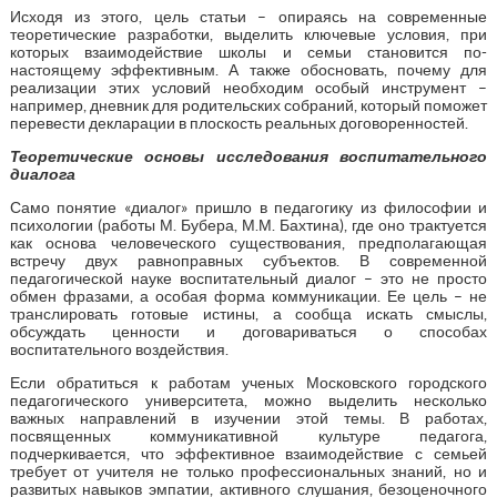
Исходя из этого, цель статьи – опираясь на современные
теоретические разработки, выделить ключевые условия, при
которых взаимодействие школы и семьи становится по-
настоящему эффективным. А также обосновать, почему для
реализации этих условий необходим особый инструмент –
например, дневник для родительских собраний, который поможет
перевести декларации в плоскость реальных договоренностей.
Теоретические основы исследования воспитательного
диалога
Само понятие «диалог» пришло в педагогику из философии и
психологии (работы М. Бубера, М.М. Бахтина), где оно трактуется
как основа человеческого существования, предполагающая
встречу двух равноправных субъектов. В современной
педагогической науке воспитательный диалог – это не просто
обмен фразами, а особая форма коммуникации. Ее цель – не
транслировать готовые истины, а сообща искать смыслы,
обсуждать ценности и договариваться о способах
воспитательного воздействия.
Если обратиться к работам ученых Московского городского
педагогического университета, можно выделить несколько
важных направлений в изучении этой темы. В работах,
посвященных коммуникативной культуре педагога,
подчеркивается, что эффективное взаимодействие с семьей
требует от учителя не только профессиональных знаний, но и
развитых навыков эмпатии, активного слушания, безоценочного