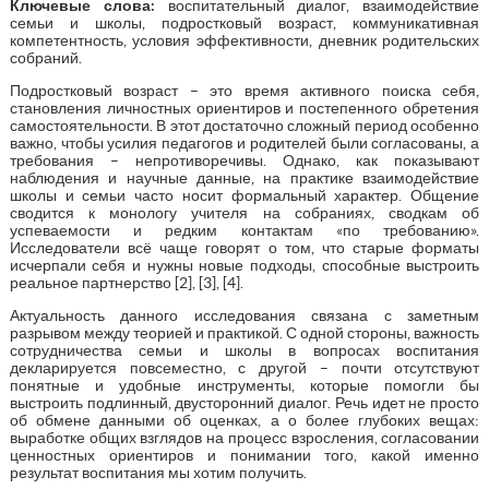
Ключевые слова:
воспитательный диалог, взаимодействие
семьи и школы, подростковый возраст, коммуникативная
компетентность, условия эффективности, дневник родительских
собраний.
Подростковый возраст – это время активного поиска себя,
становления личностных ориентиров и постепенного обретения
самостоятельности. В этот достаточно сложный период особенно
важно, чтобы усилия педагогов и родителей были согласованы, а
требования – непротиворечивы. Однако, как показывают
наблюдения и научные данные, на практике взаимодействие
школы и семьи часто носит формальный характер. Общение
сводится к монологу учителя на собраниях, сводкам об
успеваемости и редким контактам «по требованию».
Исследователи всё чаще говорят о том, что старые форматы
исчерпали себя и нужны новые подходы, способные выстроить
реальное партнерство [2], [3], [4].
Актуальность данного исследования связана с заметным
разрывом между теорией и практикой. С одной стороны, важность
сотрудничества семьи и школы в вопросах воспитания
декларируется повсеместно, с другой – почти отсутствуют
понятные и удобные инструменты, которые помогли бы
выстроить подлинный, двусторонний диалог. Речь идет не просто
об обмене данными об оценках, а о более глубоких вещах:
выработке общих взглядов на процесс взросления, согласовании
ценностных ориентиров и понимании того, какой именно
результат воспитания мы хотим получить.