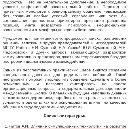
подростка – это не желательное дополнение, а необходимое
условие эффективной воспитательной работы. Переход от
привычных монологов к равноправному общению невозможен
без создания особых условий: совпадения или хотя бы
согласования ценностных ориентиров, признания равенства
позиций, учета возрастной психологии, эмоциональной
вовлеченности и атмосферы доверия и безопасности.
Фундамент для понимания этих процессов и поиска практических
решений заложен в трудах преподавателей и исследователей
МГПУ. Работы Е.И. Суховой, Н.А. Усовой, Ю.И. Суменковой, М.Н.
Федоровской и других авторов, занимающихся разработкой
коммуникативных тренажеров, дают нам теоретическую базу для
построения диалогического взаимодействия.
Одним из перспективных практических шагов видится создание
специального дневника для родительских собраний. Такой
инструмент поможет упорядочить общение, сделать его более
осмысленным и позволит фиксировать не просто
организационные вопросы, а содержательные договоренности
между семьей и школой. В планах на будущее наполнить дневник
конкретным содержанием, опробовать его в реальных школьных
условиях и оценить, как его использование влияет на качество
общения между педагогами и родителями.
Список литературы:
Рытов А.И. Влияние симуляционных технологий на развитие