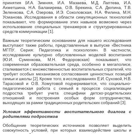
принятия (И.А. Зимняя, И.А. Мазаева, М.Д. Лаптева, И.А.
Ахметшина, Н.А. Балакирева, О.В. Брекина, С.А. Дюпина, Т.В.
Зеленкова, С.А. Озерова, И.Э. Соколовская, Н.А. Филина, М.Н.
Усманова. Исследования в области симуляционных технологий
показывают, что формирование этих навыков возможно через
использование специальных тренажеров и структурированных
средств коммуникации [1].
Важным теоретическим основанием для нашего исследования
выступают также работы, представленные в выпуске «Вестника
МГПУ. Серия: Педагогика и психология». В частности,
исследование культурно обусловленных моделей воспитания
(Ю.И. Суменкова, М.Н. Федоровская) показывает, что
современная образовательная среда, особенно в мегаполисе,
сталкивается с множественностью воспитательных стратегий, что
требует особых механизмов согласования ценностных позиций
семьи и школы [2]. Кроме того, в исследованиях Е.И. Суховой, Н.В.
Тарасовой и О.В. Хомутовой подчеркивается, что социально-
педагогическая работа с семьей в процессе социализации
подростка требует учета специфики детско-родительских
отношений и построения особых форм сотрудничества,
выходящих за рамки традиционных родительских собраний [3].
Условия эффективности воспитательного диалога с
родителями подростков
Обобщение теоретических источников позволяет выделить
совокупность условий, при которых взаимодействие школы и