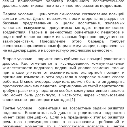
семьи приобретает характер подлинного воспитательного
диалога, ориентированного на личностное развитие подростков.
Первое условие – ценностно-смысловое согласование позиций
семьи и школы
.
Диалог невозможен, если стороны не разделяют
базовые представления о целях воспитания, желаемых
качествах выпускника, допустимых методах педагогического
воздействия. Разрыв в ценностных ориентациях педагогов и
родителей является одним из главных барьеров продуктивного
взаимодействия. Преодоление этого барьера требует
специально организованных форм коммуникации, направленных
не на декларацию, а на совместную рефлексию ценностей.
Второе условие – паритетность субъектных позиций участников
диалога. Как отмечается в исследованиях коммуникативной
компетентности педагогов, подлинный диалог возможен только
при отказе учителя от исключительно экспертной позиции и
признании компетентности родителя в вопросах знания своего
ребенка. В свою очередь, родитель должен быть готов доверять
профессионализму педагога. Формирование такой паритетности
требует развития у педагогов особых коммуникативных навыков,
что может быть достигнуто, в частности, через использование
специальных тренажеров и методик [1].
Третье условие – ориентация на возрастные задачи развития
подростка. Воспитательный диалог с родителями подростков
имеет свою специфику. Если на предыдущих этапах развития
речь шла преимущественно о согласовании требований и
режимных моментов, то в подростковом возрасте в центре