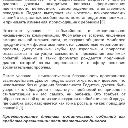
диалога должны находиться вопросы формирования
идентичности, ценностного самоопределения, ответственного
поведения. Педагог выступает как носитель психологических
знаний о возрастных особенностях, помогая родителю понимать
и принимать изменения, происходящие с ребенком [3].
Четвертое условие – событийность и эмоциональная
насыщенность коммуникации
.
Формальные встречи, лишенные
эмоциональной включенности, не создают общности. Наиболее
продуктивными форматами являются совместные мероприятия,
проекты, дискуссионные клубы, где взрослые и подростки
оказываются в ситуации совместного проживания значимых
событий. Именно в таких форматах рождается подлинный
диалог, который затем переносится и в сферу решения
воспитательных проблем.
Пятое условие – психологическая безопасность пространства
взаимодействия. Диалог предполагает открытость и доверие, что
невозможно без ощущения безопасности. Родитель должен быть
уверен, что обращение к педагогу с проблемой не приведет к
стигматизации ни его самого, ни ребенка. Это требует от
образовательной организации создания особой этической среды,
где ошибка рассматривается как точка роста, а не как повод для
санкций [1].
Проектирование дневника родительских собраний как
средства организации воспитательного диалога