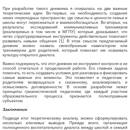
При разработке такого дневника я опиралась на две важные
теоретические идеи. Во-первых, на необходимость создания
неких «переходных пространств», где смыслы и ценности семьи и
школы могут пересекаться и взаимообогащаться. Во-вторых, на
результаты исследований коммуникативных тренажеров
(реализуемых в том числе в МГПУ), которые доказывают, что
четко структурированные инструменты действительно помогают
развивать навыки общения [1]. В этом смысле предлагаемый
дневник можно назвать своеобразным навигатором или
тренажером для родителей, который помогает им осваивать
культуру открытого диалога.
Важно подчеркнуть, что этот дневник не инструмент контроля и не
способ отчитаться о проделанной работе. Его главная задача
помогать, то есть создавать условия для разговора и фиксировать
самые важные его моменты. Это позволяет и педагогам, и
родителям возвращаться к сказанному, анализировать и
осмысливать договоренности. В основе разработки лежат
принципы гуманистической педагогики, где каждый участник
образовательного процесса признается полноправным
субъектом.
Заключение
Подводя итог теоретическому анализу, можно сформулировать
несколько ключевых выводов. Прежде всего, организация
полноценного воспитательного диалога между школой и семьей