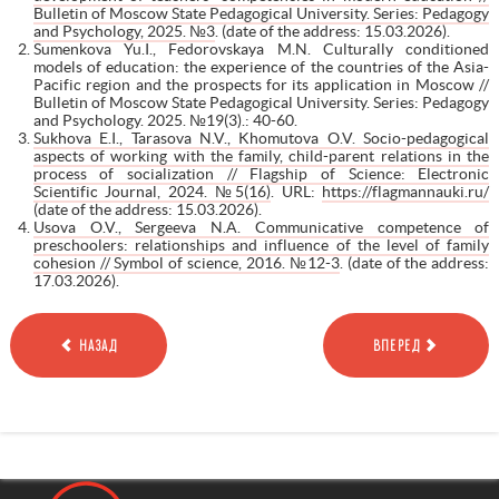
Bulletin of Moscow State Pedagogical University. Series: Pedagogy
and Psychology, 2025. №3
. (date of the address: 15.03.2026).
Sumenkova Yu.I., Fedorovskaya M.N. Culturally conditioned
models of education: the experience of the countries of the Asia-
Pacific region and the prospects for its application in Moscow //
Bulletin of Moscow State Pedagogical University. Series: Pedagogy
and Psychology. 2025. №19(3).: 40-60.
Sukhova E.I., Tarasova N.V., Khomutova O.V. Socio-pedagogical
aspects of working with the family, child-parent relations in the
process of socialization // Flagship of Science: Electronic
Scientific Journal, 2024. №5(16)
. URL:
https://flagmannauki.ru/
(date of the address: 15.03.2026).
Usova O.V., Sergeeva N.A. Communicative competence of
preschoolers: relationships and influence of the level of family
cohesion // Symbol of science, 2016. №12-3
. (date of the address:
17.03.2026).
НАЗАД
ВПЕРЕД