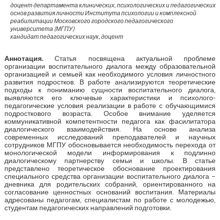
доцент департамента клинических, психологических и педагогических
основ развития личности Института психологии и комплексной
реабилитации Московского городского педагогического
университета (МГПУ)
кандидат педагогических наук, доцент
Аннотация.
Статья посвящена актуальной проблеме
организации воспитательного диалога между образовательной
организацией и семьей как необходимого условия личностного
развития подростков. В работе анализируются теоретические
подходы к пониманию сущности воспитательного диалога,
выявляются его ключевые характеристики и психолого-
педагогические условия реализации в работе с обучающимися
подросткового возраста. Особое внимание уделяется
коммуникативной компетентности педагога как фасилитатора
диалогического взаимодействия. На основе анализа
современных исследований преподавателей и научных
сотрудников МГПУ обосновывается необходимость перехода от
монологической модели информирования к подлинно
диалогическому партнерству семьи и школы. В статье
представлено теоретическое обоснование проектирования
специального средства организации воспитательного диалога –
дневника для родительских собраний, ориентированного на
согласование ценностных оснований воспитания. Материалы
адресованы педагогам, специалистам по работе с молодежью,
студентам педагогических направлений подготовки.