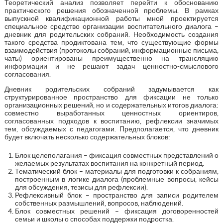
Теоретический анализ позволяет перейти к обоснованию
практического решения обозначенной проблемы. В рамках
выпускной квалификационной работы мной проектируется
специальное средство организации воспитательного диалога –
дневник для родительских собраний. Необходимость создания
такого средства продиктована тем, что существующие формы
взаимодействия (протоколы собраний, информационные письма,
чаты) ориентированы преимущественно на трансляцию
информации и не решают задач ценностно-смыслового
согласования.
Дневник родительских собраний задумывается как
структурированное пространство для фиксации не только
организационных решений, но и содержательных итогов диалога:
совместно выработанных ценностных ориентиров,
согласованных подходов к воспитанию, рефлексии значимых
тем, обсуждаемых с педагогами. Предполагается, что дневник
будет включать несколько содержательных блоков:
Блок целеполагания – фиксация совместных представлений о
желаемых результатах воспитания на конкретный период.
Тематический блок – материалы для подготовки к собраниям,
построенным в логике диалога (проблемные вопросы, кейсы
для обсуждения, тезисы для рефлексии).
Рефлексивный блок – пространство для записи родителем
собственных размышлений, вопросов, наблюдений.
Блок совместных решений – фиксация договоренностей
семьи и школы о способах поддержки подростка.