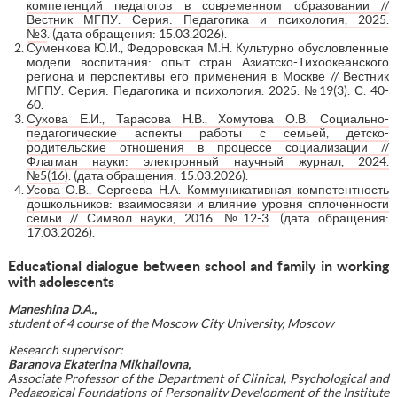
компетенций педагогов в современном образовании //
Вестник МГПУ. Серия: Педагогика и психология, 2025.
№3
. (дата обращения: 15.03.2026).
Суменкова Ю.И., Федоровская М.Н. Культурно обусловленные
модели воспитания: опыт стран Азиатско-Тихоокеанского
региона и перспективы его применения в Москве // Вестник
МГПУ. Серия: Педагогика и психология. 2025. №19(3). С. 40-
60.
Сухова Е.И., Тарасова Н.В., Хомутова О.В. Социально-
педагогические аспекты работы с семьей, детско-
родительские отношения в процессе социализации //
Флагман науки: электронный научный журнал, 2024.
№5(16)
. (дата обращения: 15.03.2026).
Усова О.В., Сергеева Н.А. Коммуникативная компетентность
дошкольников: взаимосвязи и влияние уровня сплоченности
семьи // Символ науки, 2016. №12-3
. (дата обращения:
17.03.2026).
Educational dialogue between school and family in working
with adolescents
Maneshina D.A.,
student of 4 course
of the
Moscow City University, Moscow
Research supervisor:
Baranova Ekaterina Mikhailovna,
Associate Professor of the Department of Clinical, Psychological and
Pedagogical Foundations of Personality Development of the Institute