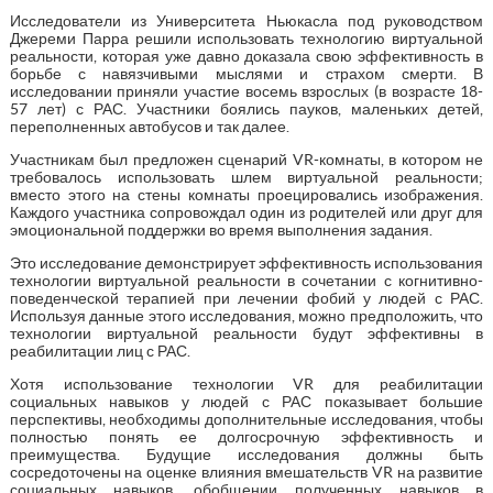
Исследователи из Университета Ньюкасла под руководством
Джереми Парра решили использовать технологию виртуальной
реальности, которая уже давно доказала свою эффективность в
борьбе с навязчивыми мыслями и страхом смерти. В
исследовании приняли участие восемь взрослых (в возрасте 18-
57 лет) с РАС. Участники боялись пауков, маленьких детей,
переполненных автобусов и так далее.
Участникам был предложен сценарий VR-комнаты, в котором не
требовалось использовать шлем виртуальной реальности;
вместо этого на стены комнаты проецировались изображения.
Каждого участника сопровождал один из родителей или друг для
эмоциональной поддержки во время выполнения задания.
Это исследование демонстрирует эффективность использования
технологии виртуальной реальности в сочетании с когнитивно-
поведенческой терапией при лечении фобий у людей с РАС.
Используя данные этого исследования, можно предположить, что
технологии виртуальной реальности будут эффективны в
реабилитации лиц с РАС.
Хотя использование технологии VR для реабилитации
социальных навыков у людей с РАС показывает большие
перспективы, необходимы дополнительные исследования, чтобы
полностью понять ее долгосрочную эффективность и
преимущества. Будущие исследования должны быть
сосредоточены на оценке влияния вмешательств VR на развитие
социальных навыков, обобщении полученных навыков в