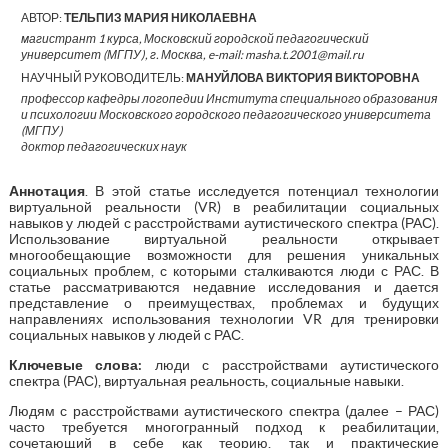
АВТОР:
ТЕЛЬПИЗ МАРИЯ НИКОЛАЕВНА
магистрант 1 курса, Московский городской педагогический
университет (МГПУ), г. Москва, e-mail: masha.t.2001@mail.ru
НАУЧНЫЙ РУКОВОДИТЕЛЬ:
МАНУЙЛОВА ВИКТОРИЯ ВИКТОРОВНА
профессор кафедры логопедии Института специального образования
и психологии Московского городского педагогического университета
(МГПУ)
доктор педагогических наук
Аннотация
. В этой статье исследуется потенциал технологии
виртуальной реальности (VR) в реабилитации социальных
навыков у людей с расстройствами аутистического спектра (РАС).
Использование виртуальной реальности открывает
многообещающие возможности для решения уникальных
социальных проблем, с которыми сталкиваются люди с РАС. В
статье рассматриваются недавние исследования и дается
представление о преимуществах, проблемах и будущих
направлениях использования технологии VR для тренировки
социальных навыков у людей с РАС.
Ключевые слова:
люди с расстройствами аутистического
спектра (РАС), виртуальная реальность, социальные навыки.
Людям с расстройствами аутистического спектра (далее – РАС)
часто требуется многогранный подход к реабилитации,
сочетающий в себе как теорию, так и практические