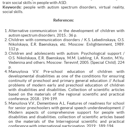
train social skills in people with ASD.
Keywords:
рeople with autism spectrum disorders, virtual reality,
social skills.
References:
Alternative communication in the development of children with
autism spectrum disorders. 2015.: 36 p.
Children with communication disorders / K.S. Lebedinskaya, O.S.
Nikolskaya, E.R. Baenskaya, etc. Moscow: Enlightenment, 1989.
112 р.
Children and adolescents with autism: Psychological support /
O.S. Nikolskaya, E.R. Baenskaya, M.M. Liebling, I.A. Kostin, M.Yu.
Vedenina and others. Moscow: Terevinf, 2005. (Special Child). 224
p.
Manuylova V.V. Pre-school education of children with
developmental disabilities as one of the conditions for ensuring
continuity of preschool and primary general education // Actual
problems of modern early and preschool education of children
with disabilities and disabilities. Collection of scientific articles
based on the materials of the regional scientific and practical
conference. 2018.: 194-199.
Manuilova V.V., Dementieva A.L. Features of readiness for school
for senior preschoolers with general speech underdevelopment //
Modern aspects of comprehensive support for people with
disabilities and disabilities. collection of scientific articles based
on the materials of the Interregional scientific and practical
conference with international participation. 2019.: 189-194.