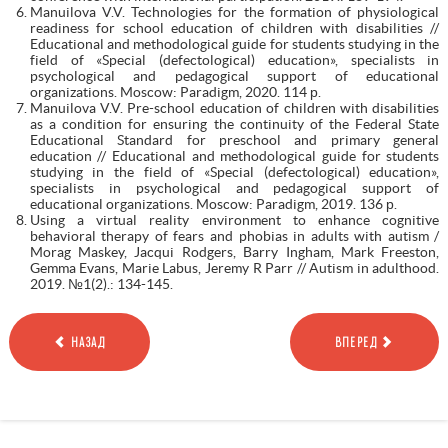
Manuilova V.V. Technologies for the formation of physiological
readiness for school education of children with disabilities //
Educational and methodological guide for students studying in the
field of «Special (defectological) education», specialists in
psychological and pedagogical support of educational
organizations. Moscow: Paradigm, 2020. 114 р.
Manuilova V.V. Pre-school education of children with disabilities
as a condition for ensuring the continuity of the Federal State
Educational Standard for preschool and primary general
education // Educational and methodological guide for students
studying in the field of «Special (defectological) education»,
specialists in psychological and pedagogical support of
educational organizations. Moscow: Paradigm, 2019. 136 р.
Using a virtual reality environment to enhance cognitive
behavioral therapy of fears and phobias in adults with autism /
Morag Maskey, Jacqui Rodgers, Barry Ingham, Mark Freeston,
Gemma Evans, Marie Labus, Jeremy R Parr // Autism in adulthood.
2019. №1(2).: 134-145.
НАЗАД
ВПЕРЕД