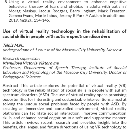
Using a virtual reality environment to enhance cognitive
behavioral therapy of fears and phobias in adults with autism /
Morag Maskey, Jacqui Rodgers, Barry Ingham, Mark Freeston,
Gemma Evans, Marie Labus, Jeremy R Parr // Autism in adulthood.
2019. №1(2).: 134-145.
Use of virtual reality technology in the rehabilitation of
social skills in people with autism spectrum disorders
Telpiz M.N.,
undergraduate of 1 course of the Moscow City University, Moscow
Research supervisor:
Manuilova Victoria Viktorovna,
Professor, Department of Speech Therapy, Institute of Special
Education and Psychology of the Moscow City University, Doctor of
Pedagogical Sciences
Abstract
. This article explores the potential of virtual reality (VR)
technology in the rehabilitation of social skills in people with autism
spectrum disorders (ASD). The use of virtual reality opens promising
opportunities for interesting and customizable interventions aimed at
solving the unique social problems faced by people with ASD. By
creating an immersive and controlled environment, virtual reality
platforms can facilitate social interaction, improve communication
skills, and enhance social cognition in a safe and supportive manner.
This article reviews recent research and provides insight into the
benefits, challenges, and future directions of using VR technology to