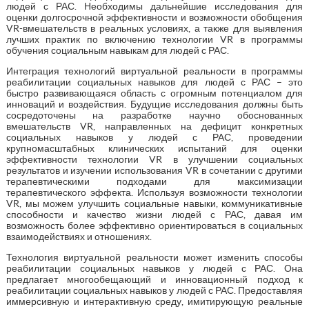
людей с РАС. Необходимы дальнейшие исследования для
оценки долгосрочной эффективности и возможности обобщения
VR-вмешательств в реальных условиях, а также для выявления
лучших практик по включению технологии VR в программы
обучения социальным навыкам для людей с РАС.
Интеграция технологий виртуальной реальности в программы
реабилитации социальных навыков для людей с РАС – это
быстро развивающаяся область с огромным потенциалом для
инноваций и воздействия. Будущие исследования должны быть
сосредоточены на разработке научно обоснованных
вмешательств VR, направленных на дефицит конкретных
социальных навыков у людей с РАС, проведении
крупномасштабных клинических испытаний для оценки
эффективности технологии VR в улучшении социальных
результатов и изучении использования VR в сочетании с другими
терапевтическими подходами для максимизации
терапевтического эффекта. Используя возможности технологии
VR, мы можем улучшить социальные навыки, коммуникативные
способности и качество жизни людей с РАС, давая им
возможность более эффективно ориентироваться в социальных
взаимодействиях и отношениях.
Технология виртуальной реальности может изменить способы
реабилитации социальных навыков у людей с РАС. Она
предлагает многообещающий и инновационный подход к
реабилитации социальных навыков у людей с РАС. Предоставляя
иммерсивную и интерактивную среду, имитирующую реальные