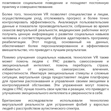
позитивное социальное поведение и поощряет постоянную
практику и совершенствование.
Более того, технология VR позволяет специалистам и лицам,
осуществляющим уход, отслеживать прогресс и более точно
контролировать эффективность. Анализируя пользовательские
данные и показатели производительности, собранные во время
сеансов виртуальной реальности, медицинские работники могут
получить ценную информацию о развитии социальных навыков
человека и соответствующим образом адаптировать программу
реабилитации. Этот подход, основанный на данных,
обеспечивает более персонализированное и эффективное
вмешательство, что приводит к лучшим результатам.
Помимо улучшения социальных навыков, технология VR также
может помочь людям с РАС развить самосознание и
эмоциональный интеллект, помочь перебороть страхи,
избавиться от агрессии, самоагрессии, влечения,
стереотипности. Имитируя эмоциональные стимулы и сложные
ситуации, виртуальная среда предоставляет людям платформу
для практики распознавания и управления своими эмоциями в
контролируемой обстановке. Эти упражнения могут помочь
людям с РАС лучше понять свои чувства и реакции, что приведет к
улучшению эмоционального интеллекта и уверенности в себе.
Британские исследователи использовали технологию
виртуальной реальности для устранения фобий у взрослых
людей с расстройством аутистического спектра.