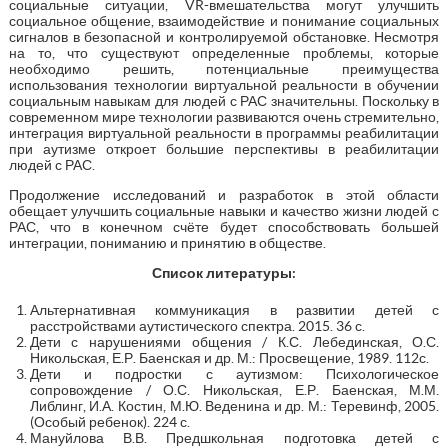
социальные ситуации, VR-вмешательства могут улучшить
социальное общение, взаимодействие и понимание социальных
сигналов в безопасной и контролируемой обстановке. Несмотря
на то, что существуют определенные проблемы, которые
необходимо решить, потенциальные преимущества
использования технологии виртуальной реальности в обучении
социальным навыкам для людей с РАС значительны. Поскольку в
современном мире технологии развиваются очень стремительно,
интеграция виртуальной реальности в программы реабилитации
при аутизме откроет большие перспективы в реабилитации
людей с РАС.
Продолжение исследований и разработок в этой области
обещает улучшить социальные навыки и качество жизни людей с
РАС, что в конечном счёте будет способствовать большей
интеграции, пониманию и принятию в обществе.
Список литературы:
Альтернативная коммуникация в развитии детей с
расстройствами аутистического спектра. 2015. 36 с.
Дети с нарушениями общения / К.С. Лебединская, О.С.
Никольская, Е.Р. Баенская и др. М.: Просвещение, 1989. 112с.
Дети и подростки с аутизмом: Психологическое
сопровождение / О.С. Никольская, Е.Р. Баенская, М.М.
Либлинг, И.А. Костин, М.Ю. Веденина и др. М.: Теревинф, 2005.
(Особый ребенок). 224 с.
Мануйлова В.В. Предшкольная подготовка детей с