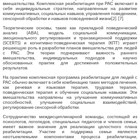
вмешательства. Комплексная реабилитация при РАС включает в
себя индивидуальные стратегии, направленные на развитие
коммуникативных, социальных навыков, управления поведением,
сенсорной обработки и навыков повседневной жизни[2]. [7].
Теоретические основы, такие как прикладной поведенческий
анализ (ABA), модель социальной коммуникации,
эмоционального регулирования и транзакционной поддержки
(SCERTS) и когнитивно-поведенческая терапия (КПТ) играют
решающую роль в разработке планов вмешательства для людей
с РАС. Эти теории подчеркивают важность раннего
вмешательства, индивидуальных подходов и научно
обоснованных практик для достижения положительных
результатов.
На практике комплексная программа реабилитации для людей с
РАС обычно включает в себя комбинацию таких методов лечения,
как речевая и языковая терапия, трудовая терапия,
поведенческая терапия и обучение социальным навыкам. Эти
вмешательства направлены на улучшение коммуникативных
способностей, улучшение социальных взаимодействий,
регулирование сенсорной обработки.
Сотрудничество междисциплинарной команды, состоящей из
психологов, логопедов, специальных педагогов и членов семьи,
имеет важное значение для реализации целостного плана
реабилитации. Участие и поддержка семьи являются
неотъемлемыми компонентами процесса реабилитации,