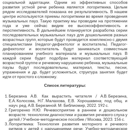
социальной адаптации. Одним из эффективных способов
развития устной речи ребенка является логоритмика. Целым
рядом исследователей показана ее результативность. В нашем
центре используются приемы логоритмики во время проведения
музыкальных пауз. Такую практику мы проводим на протяжении
года и уже сейчас видим ее высокоэффективность и
перспективность. В дальнейшем планируется разработка серии
последовательных музыкальных пауз для дошкольников разных
возрастных групп, которые будут проводится комплексно с двумя
специалистами (педагог-дефектолог и воспитатель). Педагог-
дефектолог и воспитатель будут заниматься совместным
планированием учебного материала и музыкальных пауз. В
каждой серии будет подобран материал соответствующий
возрастной группе и речевому нарушению ребенка, музыкальные
паузы будут последовательны, материал, тексты, песни,
упражнения и др. будет усложняться, структура занятия будет
идти от простого к сложному.
Список литературы:
Березина А.В. Как вырастить читателя / А.В. Березина,
Е.А. Колосова, Н.Г. Малахова, Е.В. Хорошавина; под общ. и
науч. ред. А.В. Березиной. М: Библиомир, 2022. 192 с.
Григоренко Н.Ю. Речевосприятие в раннем и дошкольном
возрасте: технологии диагностики и развития речевого слуха у
детей / Учебное-методическое пособие / Москва, 2023. 156 с.
Логоритмика: Технология развития моторного и речевого
ритмов у детей с нарушениями речи: Учебно-методическое