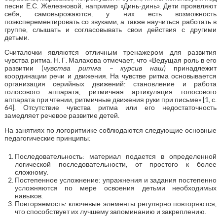
песни Е.С. Железновой, например «Динь-динь». Дети проявляют
себя, самовырожаются, у них есть возможность
поэксперементировать со звуками, а также научиться работать в
группе, слышать и согласовывать свои действия с другими
детьми.
Считалочки являются отличным тренажером для развития
чувства ритма
.
Н. Г. Малахова отмечает, что «Ведущая роль в его
развитии (
чувства ритма – курсив наш
) принадлежит
координации речи и движения. На чувстве ритма основывается
организация серийных движений: становление и работа
голосового аппарата, ритмичная артикуляция голосового
аппарата при чтении, ритмичные движения руки при письме» [1, c.
64]. Отсутствие чувства ритма или его недостаточность
замедляет речевое развитие детей.
На занятиях по логоритмике соблюдаются следующие основные
педагогические принципы:
Последовательность: материал подается в определенной
логической последовательности, от простого к более
сложному.
Постепенное усложнение: упражнения и задания постепенно
усложняются по мере освоения детьми необходимых
навыков.
Повторяемость: ключевые элементы регулярно повторяются,
что способствует их лучшему запоминанию и закреплению.