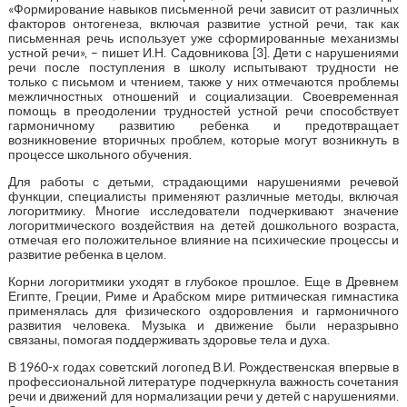
«Формирование навыков письменной речи зависит от различных
факторов онтогенеза, включая развитие устной речи, так как
письменная речь использует уже сформированные механизмы
устной речи», – пишет И.Н. Садовникова [3]. Дети с нарушениями
речи после поступления в школу испытывают трудности не
только с письмом и чтением, также у них отмечаются проблемы
межличностных отношений и социализации. Своевременная
помощь в преодолении трудностей устной речи способствует
гармоничному развитию ребенка и предотвращает
возникновение вторичных проблем, которые могут возникнуть в
процессе школьного обучения.
Для работы с детьми, страдающими нарушениями речевой
функции, специалисты применяют различные методы, включая
логоритмику. Многие исследователи подчеркивают значение
логоритмического воздействия на детей дошкольного возраста,
отмечая его положительное влияние на психические процессы и
развитие ребенка в целом.
Корни логоритмики уходят в глубокое прошлое. Еще в Древнем
Египте, Греции, Риме и Арабском мире ритмическая гимнастика
применялась для физического оздоровления и гармоничного
развития человека. Музыка и движение были неразрывно
связаны, помогая поддерживать здоровье тела и духа.
В 1960-х годах советский логопед В.И. Рождественская впервые в
профессиональной литературе подчеркнула важность сочетания
речи и движений для нормализации речи у детей с нарушениями.