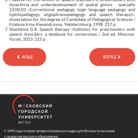
dysarthria and underdevelopment of spatial gnosis : specialty
13.00.03 «Correctional pedagogy (sign language pedagogy and
typhlopedagogy, oligophrenopedagogy and speech therapy)»:
dissertation for the degree of Candidate of Pedagogical Sciences /
Filatova Irina Alexandrovna. Yekaterinburg, 1998. 217 p.
Shashkina G.R. Speech therapy rhythmics for preschoolers with
speech disorders: a textbook for universities / 2nd ed. Moscow:
Yurait, 2023. 215 p.
НАЗАД
ВПЕРЕД
С 1995 года готовим профессиональные кадры для Москвы по высоким
стандартам высшего образования.