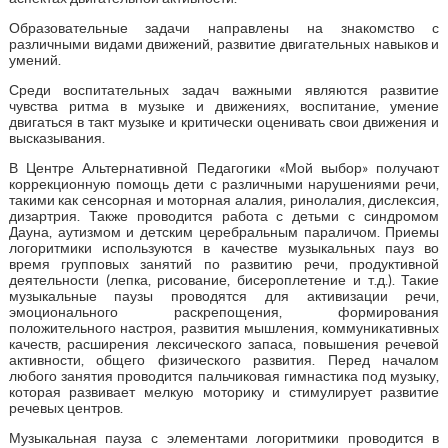
Образовательные задачи направлены на знакомство с
различными видами движений, развитие двигательных навыков и
умений.
Среди воспитательных задач важными являются развитие
чувства ритма в музыке и движениях, воспитание, умение
двигаться в такт музыке и критически оценивать свои движения и
высказывания.
В Центре Альтернативной Педагогики «Мой выбор» получают
коррекционную помощь дети с различными нарушениями речи,
такими как сенсорная и моторная алалия, ринолалия, дислексия,
дизартрия. Также проводится работа с детьми с синдромом
Дауна, аутизмом и детским церебральным параличом. Приемы
логоритмики используются в качестве музыкальных пауз во
время групповых занятий по развитию речи, продуктивной
деятельности (лепка, рисование, бисероплетение и т.д.). Такие
музыкальные паузы проводятся для активизации речи,
эмоционального раскрепощения, формирования
положительного настроя, развития мышления, коммуникативных
качеств, расширения лексического запаса, повышения речевой
активности, общего физического развития. Перед началом
любого занятия проводится пальчиковая гимнастика под музыку,
которая развивает мелкую моторику и стимулирует развитие
речевых центров.
Музыкальная пауза с элементами логоритмики проводится в