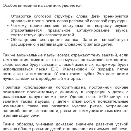
Особое внимание на занятиях уделяется:
Отработке слоговой структуры слова. Дети тренируются
правильно произносить слова различной слоговой структуры.
Четкому произношению доступных по возрасту звуков:
отрабатывается правильное артикулирование звуков,
соответствующих возрасту детей.
Обогащению словарного запаса: Занятия способствуют
расширению и активизации словарного запаса детей.
Так же музыкальные паузы всегда отражают тему занятий, если
тема занятия- животные, то вся музыка, пальчиковая гимнастика,
скороговорки будут связаны с темой животных, например, будет
использоваться песня Е. С. Железновой «У жирафа пятна
пятнышки» и гимнастика «У кого какая шуба». Это дает детям
лучше запоминать пройденный материал.
Практика использования логоритмики на постоянной основе
показывает положительную динамику в коррекции у детей с
различными нарушениями речи. Уделяя всего 5-10 минут от
занятия таким паузам, у детей отмечаются положительные
изменения, такие как развитие чувства ритма, устранение
напряжённости, скованности, развитие коммуникативных качеств
и активизация речи.
Таким образом, учеными доказано значение развития устной
речи на общее развитие детей, становление их письменной речи,