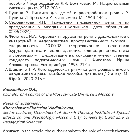
пособие / под редакцией Л.И. Беляковой. М.: Национальный
книжный центр, 2017. 208 с.
Пунина З. Ритмика для детей с расстройством речи / З.
Пунина, Л. Брозелио, А. Кыштымова. М.: 1948. 144 с.
Садовникова И.Н. Нарушения письменной речи и их
преодоление у младших школьников
. (дата обращения:
02.05.2024).
Филатова И.А. Коррекция нарушений речи у дошкольников с
дизартрией и недоразвитием пространственного гнозиса :
специальность 13.00.03 «Коррекционная педагогика
(сурдопедагогика и тифлопедагогика, олигофренопедагогика
и логопедия)» : диссертация на соискание ученой степени
кандидата педагогических наук / Филатова Ирина
Александровна. Екатеринбург, 1998. 217 с.
Шашкина Г.Р. Логопедическая ритмика для дошкольников с
нарушениями речи: учебное пособие для вузов / 2-е изд. М.:
Юрайт, 2023. 215 с.
Kalashnikova D.A.,
bachelor
of 4 course of the Moscow City University, Moscow
Research supervisor:
Khoroshavina Ekaterina Vladimirovna,
Senior Lecturer, Department of Speech Therapy, Institute of Special
Education and Psychology, Moscow City University, Candidate of
Pedagogical Sciences
Abstract.
In the article, the author analyzes the role of speech therapy