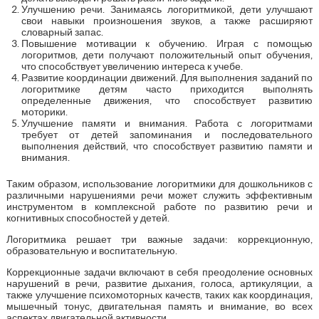
Улучшению речи. Занимаясь логоритмикой, дети улучшают
свои навыки произношения звуков, а также расширяют
словарный запас.
Повышение мотивации к обучению. Играя с помощью
логоритмов, дети получают положительный опыт обучения,
что способствует увеличению интереса к учебе.
Развитие координации движений. Для выполнения заданий по
логоритмике детям часто приходится выполнять
определенные движения, что способствует развитию
моторики.
Улучшение памяти и внимания. Работа с логоритмами
требует от детей запоминания и последовательного
выполнения действий, что способствует развитию памяти и
внимания.
Таким образом, использование логоритмики для дошкольников с
различными нарушениями речи может служить эффективным
инструментом в комплексной работе по развитию речи и
когнитивных способностей у детей.
Логоритмика решает три важные задачи: коррекционную,
образовательную и воспитательную.
Коррекционные задачи включают в себя преодоление основных
нарушений в речи, развитие дыхания, голоса, артикуляции, а
также улучшение психомоторных качеств, таких как координация,
мышечный тонус, двигательная память и внимание, во всех
аспектах двигательной активности.