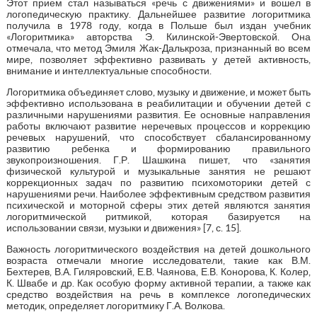
Этот прием стал называться «речь с движениями» и вошел в
логопедическую практику. Дальнейшее развитие логоритмика
получила в 1978 году, когда в Польше был издан учебник
«Логоритмика» авторства Э. Килинской-Эвертовской. Она
отмечала, что метод Эмиля Жак-Далькроза, признанный во всем
мире, позволяет эффективно развивать у детей активность,
внимание и интеллектуальные способности.
Логоритмика объединяет слово, музыку и движение, и может быть
эффективно использована в реабилитации и обучении детей с
различными нарушениями развития. Ее основные направления
работы включают развитие неречевых процессов и коррекцию
речевых нарушений, что способствует сбалансированному
развитию ребенка и формированию правильного
звукопроизношения. Г.Р. Шашкина пишет, что «занятия
физической культурой и музыкальные занятия не решают
коррекционных задач по развитию психомоторики детей с
нарушениями речи. Наиболее эффективным средством развития
психической и моторной сферы этих детей являются занятия
логоритмической ритмикой, которая базируется на
использовании связи, музыки и движения» [7, с. 15].
Важность логоритмического воздействия на детей дошкольного
возраста отмечали многие исследователи, такие как В.М.
Бехтерев, В.А. Гиляровский, Е.В. Чаянова, Е.В. Конорова, К. Колер,
К. Швабе и др. Как особую форму активной терапии, а также как
средство воздействия на речь в комплексе логопедических
методик, определяет логоритмику Г.А. Волкова.