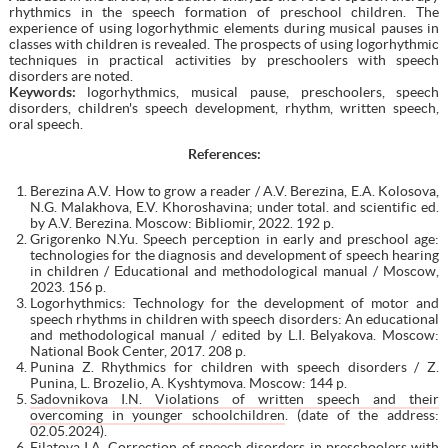
rhythmics in the speech formation of preschool children. The
experience of using logorhythmic elements during musical pauses in
classes with children is revealed. The prospects of using logorhythmic
techniques in practical activities by preschoolers with speech
disorders are noted.
Keywords:
logorhythmics, musical pause, preschoolers, speech
disorders, children's speech development, rhythm, written speech,
oral speech.
References:
Berezina A.V. How to grow a reader / A.V. Berezina, E.A. Kolosova,
N.G. Malakhova, E.V. Khoroshavina; under total. and scientific ed.
by A.V. Berezina. Moscow: Bibliomir, 2022. 192 p.
Grigorenko N.Yu. Speech perception in early and preschool age:
technologies for the diagnosis and development of speech hearing
in children / Еducational and methodological manual / Moscow,
2023. 156 р.
Logorhythmics: Technology for the development of motor and
speech rhythms in children with speech disorders: An educational
and methodological manual / edited by L.I. Belyakova. Moscow:
National Book Center, 2017. 208 p.
Punina Z. Rhythmics for children with speech disorders / Z.
Punina, L. Brozelio, A. Kyshtymova. Moscow: 144 p.
Sadovnikova I.N. Violations of written speech and their
overcoming in younger schoolchildren
. (date of the address:
02.05.2024).
Filatova I.A. Correction of speech disorders in preschoolers with