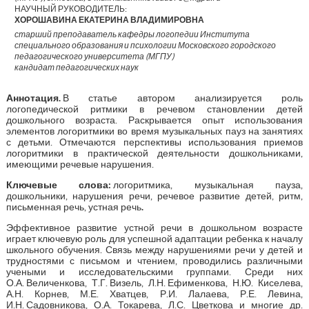
НАУЧНЫЙ РУКОВОДИТЕЛЬ:
ХОРОШАВИНА ЕКАТЕРИНА ВЛАДИМИРОВНА
старший преподаватель кафедры логопедии Института
специального образования и психологии Московского городского
педагогического университета (МГПУ)
кандидат педагогических наук
Аннотация.
В статье автором анализируется роль
логопедической ритмики в речевом становлении детей
дошкольного возраста. Раскрывается опыт использования
элементов логоритмики во время музыкальных пауз на занятиях
с детьми. Отмечаются перспективы использования приемов
логоритмики в практической деятельности дошкольниками,
имеющими речевые нарушения.
Ключевые слова:
логоритмика, музыкальная пауза,
дошкольники, нарушения речи, речевое развитие детей, ритм,
письменная речь, устная речь
.
Эффективное развитие устной речи в дошкольном возрасте
играет ключевую роль для успешной адаптации ребенка к началу
школьного обучения. Связь между нарушениями речи у детей и
трудностями с письмом и чтением, проводились различными
учеными и исследовательскими группами. Среди них
О.А. Величенкова, Т.Г. Визель, Л.Н. Ефименкова, Н.Ю. Киселева,
А.Н. Корнев, М.Е. Хватцев, Р.И. Лалаева, Р.Е. Левина,
И.Н. Садовникова, О.А. Токарева, Л.С. Цветкова и многие др.