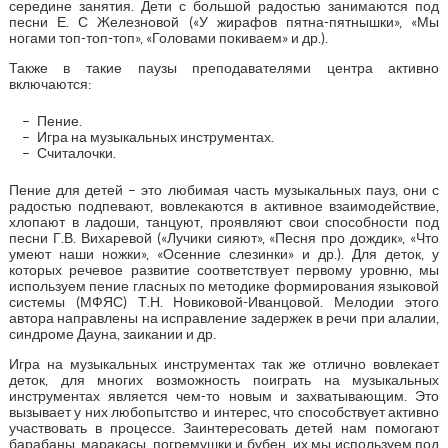
середине занятия. Дети с большой радостью занимаются под
песни Е. С Железновой («У жирафов пятна-пятнышки», «Мы
ногами топ-топ-топ», «Головами покиваем» и др.).
Также в такие паузы преподавателями центра активно
включаются:
Пение.
Игра на музыкальных инструментах.
Считалочки.
Пение для детей – это любимая часть музыкальных пауз, они с
радостью подпевают, вовлекаются в активное взаимодействие,
хлопают в ладоши, танцуют, проявляют свои способности под
песни Г.В. Вихаревой («Лучики сияют», «Песня про дождик», «Что
умеют наши ножки», «Осенние слезинки» и др.). Для деток, у
которых речевое развитие соответствует первому уровню, мы
используем пение гласных по методике формирования языковой
системы (МФЯС) Т.Н. Новиковой-Иванцовой. Мелодии этого
автора направлены на исправление задержек в речи при алалии,
синдроме Дауна, заикании и др.
Игра на музыкальных инструментах так же отлично вовлекает
деток, для многих возможность поиграть на музыкальных
инструментах является чем-то новым и захватывающим. Это
вызывает у них любопытство и интерес, что способствует активно
участвовать в процессе. Заинтересовать детей нам помогают
барабаны, маракасы, погремушки и бубен, их мы используем под