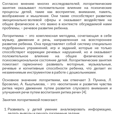
Согласно мнению многих исследователей, логоритмические
занятия оказывают положительное влияние на психические
процессы детей, такие как восприятие, внимание, память,
воображение и мышление. Они также способствуют развитию
эмоционально-волевой сферы и оказывают воздействие на
общее физическое и, что важно в контексте обсуждаемой нами
проблемы, – речевое развитие ребенка.
Логоритмика – это комплексная методика, сочетающая в себе
музыку, движение и речь, направленная на всестороннее
развитие ребенка. Она представляет собой систему специально
подобранных упражнений, игр и заданий, которые не только
способствуют коррекции речевых нарушений, но и оказывают
положительное влияние на общее физическое и
психоэмоциональное состояние детей. Логоритмические занятия
помогают гармонично развивать моторные, музыкальные,
речевые и когнитивные способности ребенка, что делает их
незаменимым инструментом в работе с дошкольниками.
Основное значение логоритмики, как отмечает З. Пунина, Л.
Брозелио, А. Кыштымова, – это «воспитание и развитие чувства
ритма через движение путем развития слухового внимания и
улучшения речи путем воспитания ритма речи» [4].
Занятия логоритмикой помогают:
Развивать у детей умение анализировать информацию,
делать выводы и решать различные задачи.